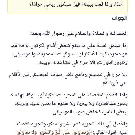
جدًا، وإذا قمت ببيعه، فهل سيكون ربحي حرامًا؟
الجواب
الحمد لله والصلاة والسلام على رسول الله، وبعد:
إذا اشتمل الفيلم على ما ينفع كبعض أفلام الكرتون، وخلا مما
هو محرم، كبث الأفكار أو السلوكيات المنحرفة، والموسيقى،
وظهور العورات، فلا حرج في مشاهدته، وبيعه.
ولا حرج في تصميم برنامج يلغي صوت الموسيقى من الأفلام
التي فيها نفع.
وأما الأفلام المشتملة على المحرمات، فكرا، أو سلوكا، فهذه لا
يجوز مشاهدتها، ولا بيعها، ولا تقديم ما يعين عليها ويزينها
لبعض الناس، كخفض صوت الموسيقى.
والأصل في ذلك: تحريم نشر الشر والمنكر، وتحريم الإعانة
عليه؛ لقوله تعالى:
وَتَعَاوَنُوا عَلَى الْبِرِّ وَالتَّقْوَى وَلا تَعَاوَنُوا