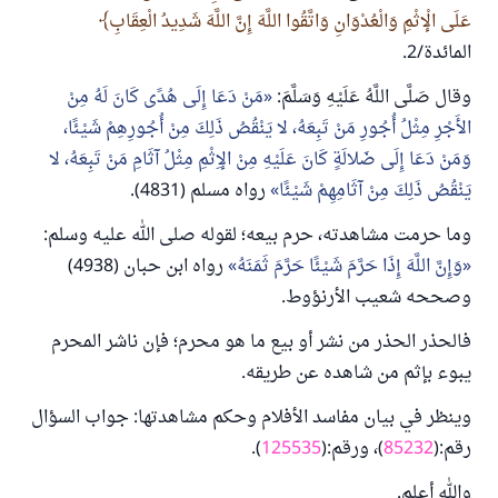
عَلَى الْإثْمِ وَالْعُدْوَانِ وَاتَّقُوا اللَّهَ إِنَّ اللَّهَ شَدِيدُ الْعِقَابِ
المائدة/2.
وقال صَلَّى اللَّهُ عَلَيْهِ وَسَلَّمَ:
مَنْ دَعَا إِلَى هُدًى كَانَ لَهُ مِنْ
الأَجْرِ مِثْلُ أُجُورِ مَنْ تَبِعَهُ، لا يَنْقُصُ ذَلِكَ مِنْ أُجُورِهِمْ شَيْئًا،
وَمَنْ دَعَا إِلَى ضَلالَةٍ كَانَ عَلَيْهِ مِنْ الإِثْمِ مِثْلُ آثَامِ مَنْ تَبِعَهُ، لا
يَنْقُصُ ذَلِكَ مِنْ آثَامِهِمْ شَيْئًا
رواه مسلم (4831).
وما حرمت مشاهدته، حرم بيعه؛ لقوله صلى الله عليه وسلم:
وَإِنَّ اللَّهَ إِذَا حَرَّمَ شَيْئًا حَرَّمَ ثَمَنَهُ
رواه ابن حبان (4938)
وصححه شعيب الأرنؤوط.
فالحذر الحذر من نشر أو بيع ما هو محرم؛ فإن ناشر المحرم
يبوء بإثم من شاهده عن طريقه.
وينظر في بيان مفاسد الأفلام وحكم مشاهدتها: جواب السؤال
رقم:(
85232
)، ورقم:(
125535
).
والله أعلم.