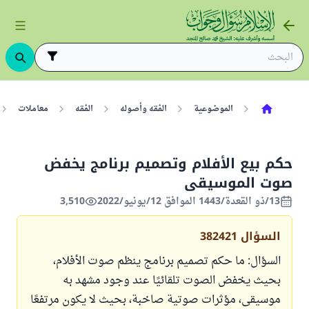
الموضوعية
الفقه وأصوله
الفقه
معاملات
حكم بيع الأفلام وتصميم برنامج يخفض
صوت الموسيقى
13/ذو القعدة/1443 الموافق 12/يونيو/2022
3,510
السؤال
382421
‎السؤال: ما حكم تصميم برنامج ينظم صوت الأفلام،
بحيث يخفض الصوت تلقائيًا عند وجود مشهد به
موسيقى، مؤثرات صوتية صاخبة، بحيث لا يكون مرتفعًا