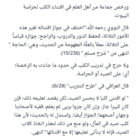
ورخص جماعة من أهل العلم في اقتناء الكلب لحراسة
البيوت.
قال النووي رحمه الله:"اختلف في جواز اقتنائه لغير هذه
الأمور الثلاثة، كحفظ الدور والدروب، والراجح: جوازه قياساً
على الثلاثة، عملاً بالعلَّة المفهومة من الحديث، وهي: الحاجة "
انتهى من " شرح مسلم " (10/236).
ولا حرج في تدريب الكلب في حدود ما جاءت به الرخصة؛
أي: على الصيد أو الحراسة.
قال العراقي في "طرح التثريب" (6/28):
" لو اقتنى كلبا لا يحسن الصيد، لكن يقصد تعليمه ذلك؛ فإن
كان كبيرا جاز. وإن كان جروا يربى ثم يعلم، ففيه لأصحابنا
وجهان أصحهما: الجواز أيضا. واستدل له بالحديث؛ لأن هذا
كلب صيد في المآل، ولو منع من ذلك لتعذر اتخاذ كلاب
الصيد، فإنه لا يتأتى تعليمها إلا مع اقتنائها" انتهى.