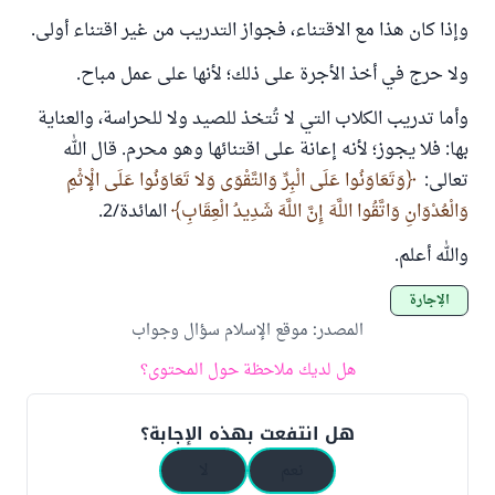
وإذا كان هذا مع الاقتناء، فجواز التدريب من غير اقتناء أولى.
ولا حرج في أخذ الأجرة على ذلك؛ لأنها على عمل مباح.
وأما تدريب الكلاب التي لا تُتخذ للصيد ولا للحراسة، والعناية
بها: فلا يجوز؛ لأنه إعانة على اقتنائها وهو محرم. قال الله
تعالى:
وَتَعَاوَنُوا عَلَى الْبِرِّ وَالتَّقْوَى وَلا تَعَاوَنُوا عَلَى الْإثْمِ
وَالْعُدْوَانِ وَاتَّقُوا اللَّهَ إِنَّ اللَّهَ شَدِيدُ الْعِقَابِ
المائدة/2.
والله أعلم.
الإجارة
المصدر
:
موقع الإسلام سؤال وجواب
هل لديك ملاحظة حول المحتوى؟
هل انتفعت بهذه الإجابة؟
نعم
لا