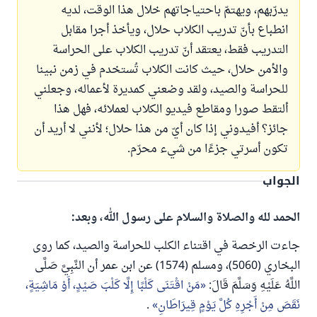
يدرّبهم، ويهتمّ باحتياجاتهم خلال هذا الوقت، لديه
انطباع بأنّ تدريب الكلاب حلال، ويأخذ أجرا مقابل
التدريب فقط، يعتقد أنّ تدريب الكلاب على الحراسة
والأمن حلال، حيث كانت الكلاب تُستخدم في زمن نبينا
للحراسة والصيد، ولقد وضعني كمديرة لأعماله، وجعلني
ألتقط صورا ومقاطع فيديو الكلاب لعملائه، فهل هذا
جائز؟ أفيدوني إذا كان أيّ من هذا حلال؛ لأنني لا أريد أن
تكون أسرتي جزءًا من شيء محرّم.
الجواب
الحمد لله والصلاة والسلام على رسول الله، وبعد:
جاءت الرخصة في اقتناء الكلب للحراسة والصيد، كما روى
البخاري (5060)، ومسلم (1574) عن ابن عمر أن النَّبِيَّ صَلَّى
اللَّهُ عَلَيْهِ وَسَلَّمَ قَالَ:
مَنْ اقْتَنَى كَلْبًا إِلَّا كَلْبَ صَيْدٍ، أَوْ مَاشِيَةٍ،
نَقَصَ مِنْ أَجْرِهِ كُلَّ يَوْمٍ قِيرَاطَانِ
.