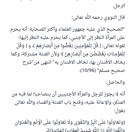
الرجل.
قال النووي رحمه الله تعالى:
"الصحيح الذي عليه جمهور العلماء وأكثر الصحابة: أنه يحرم
على المرأة النظر إلى الأجنبي، كما يحرم عليه النظر إليها؛
لقوله تعالى: ( قُلْ لِلْمُؤْمِنِينَ يَغُضُّوا مِنْ أَبْصَارِهِمْ )، و ( وَقُلْ
لِلْمُؤْمِنَاتِ يَغْضُضْنَ مِنْ أَبْصَارِهِنَّ )؛ ولأن الفتنة مشتركة، وكما
يخاف الافتتان بها، تخاف الافتتان به" انتهى من"شرح
صحيح مسلم" (10/96).
والحاصل:
أنه لا يجوز للرجل والمرأة الأجنبيين أن يتصاحبا؛ لما فيه من
المنكر، والإعانة عليه، وفتح باب الفتنة والفساد والله تعالى
يقول:
(وَتَعَاوَنُوا عَلَى الْبِرِّ وَالتَّقْوَى وَلَا تَعَاوَنُوا عَلَى الْإِثْمِ وَالْعُدْوَانِ
وَاتَّقُوا اللَّهَ إِنَّ اللَّهَ شَدِيدُ الْعِقَابِ) المائدة/2.