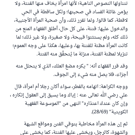
تتناولها النصوص الناهية؛ لأنها امرأة يخاف منها الفتنة، ولا
يؤمن غائلة الفساد في صحبتها؛ ولكل ساقطة في الحي
لاقطة، كما قالوا. ولما تقرر ذلك، وأن صحبة المرأة الأجنبية،
والدخول عليها: فتنة، على كل حال، أطلق الفقهاء المنع من
ذلك كله، ولم يستثنوا قبيحة، ولا صغيرة، ولا غير ذلك؛ لما
كانت المرأة مظنة للفتنة بها، وعليها، هكذا على وجه العموم؛
تنزيلا لمظنة الفتنة، منزلة ما يُتحقَّق منه الفتنة.
وقد قرر الفقهاء أنه: " يكره مضغ العلك، الذي لا يتحلل منه
أجزاء، فلا يصل منه شيء إلى الجوف.
ووجه الكراهة: اتهامه بالفطر، سواء أكان رجلا أم امرأة، قال
علي رضي الله تعالى عنه : إياك وما يسبق إلى العقول إنكاره ،
وإن كان عندك اعتذاره" انتهى من "الموسوعة الفقهية
الكويتية" (28/69).
ثم إن هذه المرأة مخاطبة بتوقي الفتن ومواقع الشبهة
والشهوة، كالرجل، ويخشى عليها الفتنة، كما يخشى على