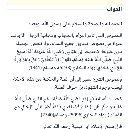
الجواب
الحمد لله والصلاة والسلام على رسول الله، وبعد:
النصوص التي تأمر المرأة بالحجاب ومجانبة الرجال الأجانب
عنها؛ هي نصوص تتناول جميع النساء، ولا تخص الجميلة
دون غيرها، كحديث ابْنِ عَبَّاسٍ رَضِيَ اللَّهُ عَنْهُمَا، أَنَّهُ: سَمِعَ
النَّبِيَّ صَلَّى اللهُ عَلَيْهِ وَسَلَّمَ، يَقُولُ: (لاَ يَخْلُوَنَّ رَجُلٌ بِامْرَأَةٍ إِلَّا
مَعَ ذِي مَحْرَمٍ) رواه البخاري(5233)، ومسلم (1341).
ونصوص الشرع تشير إلى أن العلة والحكمة من هذه الأحكام
ليست وجود الشهوة، بل خوف الفتنة.
كحديث أُسَامَةَ بْنِ زَيْدٍ رَضِيَ اللَّهُ عَنْهُمَا، عَنِ النَّبِيِّ صَلَّى اللهُ
عَلَيْهِ وَسَلَّمَ قَالَ: ( مَا تَرَكْتُ بَعْدِي فِتْنَةً أَضَرَّ عَلَى الرِّجَالِ مِنَ
النِّسَاءِ ) رواه البخاري(5096)، ومسلم(2740).
قال شيخ الإسلام ابن تيمية رحمه الله تعالى: