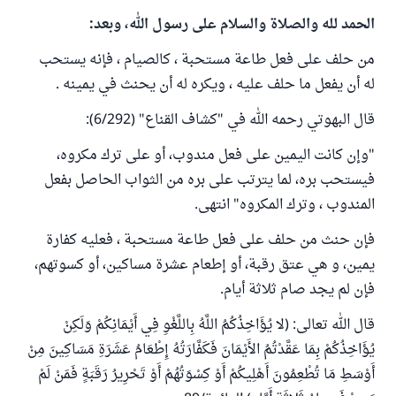
الحمد لله والصلاة والسلام على رسول الله، وبعد:
من حلف على فعل طاعة مستحبة ، كالصيام ، فإنه يستحب
له أن يفعل ما حلف عليه ، ويكره له أن يحنث في يمينه .
قال البهوتي رحمه الله في "كشاف القناع" (6/292):
"وإن كانت اليمين على فعل مندوب، أو على ترك مكروه،
فيستحب بره، لما يترتب على بره من الثواب الحاصل بفعل
المندوب ، وترك المكروه" انتهى.
فإن حنث من حلف على فعل طاعة مستحبة ، فعليه كفارة
يمين، و هي عتق رقبة، أو إطعام عشرة مساكين، أو كسوتهم،
فإن لم يجد صام ثلاثة أيام.
قال الله تعالى: (لا يُؤَاخِذُكُمُ اللَّهُ بِاللَّغْوِ فِي أَيْمَانِكُمْ وَلَكِنْ
يُؤَاخِذُكُمْ بِمَا عَقَّدْتُمُ الأَيْمَانَ فَكَفَّارَتُهُ إِطْعَامُ عَشَرَةِ مَسَاكِينَ مِنْ
أَوْسَطِ مَا تُطْعِمُونَ أَهْلِيكُمْ أَوْ كِسْوَتُهُمْ أَوْ تَحْرِيرُ رَقَبَةٍ فَمَنْ لَمْ