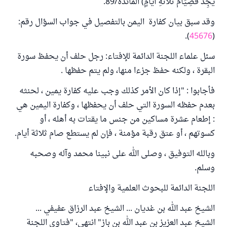
يَجِدْ فَصِيَامُ ثَلاثَةِ أَيَّامٍ) المائدة/89.
وقد سبق بيان كفارة اليمن بالتفصيل في جواب السؤال رقم:
).
45676
(
سئل علماء اللجنة الدائمة للإفتاء: رجل حلف أن يحفظ سورة
البقرة ، ولكنه حفظ جزءا منها، ولم يتم حفظها .
فأجابوا : "إذا كان الأمر كذلك وجب عليه كفارة يمين ، لحنثه
بعدم حفظه السورة التي حلف أن يحفظها ، وكفارة اليمين هي
: إطعام عشرة مساكين من جنس ما يقتات به أهله ، أو
كسوتهم ، أو عتق رقبة مؤمنة ، فإن لم يستطع صام ثلاثة أيام.
وبالله التوفيق ، وصلى الله على نبينا محمد وآله وصحبه
وسلم.
اللجنة الدائمة للبحوث العلمية والإفتاء
الشيخ عبد الله بن غديان ... الشيخ عبد الرزاق عفيفي ...
الشيخ عبد العزيز بن عبد الله بن باز" انتهى، "فتاوى اللجنة