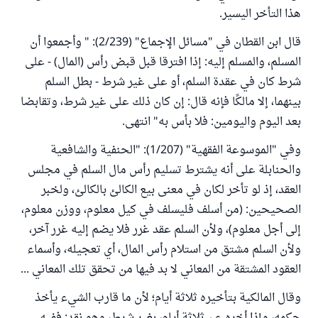
هذا التأخر اليسير.
قال ابن القطان في "مسائل الإجماع" (2/239): " وأجمعوا أن
المسلم، والمسلم إليه: إذا افترقا قبل قبض رأس (المال) - على
شرط كان في عقدة السلم، أو على غير شرط - بطل السلم
بينهما، إلا مالكًا فإنه قال: إن كان ذلك على غير شرط، وتقابضا
بعد اليوم واليومين: فلا بأس به" انتهى.
وفي "الموسوعة الفقهية" (1/207): "الحنفية والشافعية
والحنابلة على أنه يشترط تسليم رأس مال السلم في مجلس
العقد، إذ لو تأخر لكان في معنى بيع الكالئ بالكالئ، ولخبر
الصحيحين: (من أسلف فليسلف في كيل معلوم، ووزن معلوم،
إلى أجل معلوم)، ولأن السلم عقد غرر فلا يضم إليه غرر آخر،
ولأن السلم مشتق من استلام رأس المال، أي تعجيله، وأسماء
العقود المشتقة من المعاني لا بد فيها من تحقق تلك المعاني ...
وقال المالكية بتأخيره ثلاثة أيام؛ لأن ما قارب الشيء يأخذ