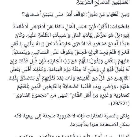
الْمُسْلِمِينَ الْمَصَالِحِ الشَّرْعِيَّةِ.
وَمِنْ الْفُقَهَاءِ مَنْ يَقُولُ: تَوَقَّفَ أَبَدًا حَتَّى يَتَبَيَّنَ أَصْحَابَهَا؟
وَالصَّوَابُ: الْأَوَّلُ؛ فَإِنَّ حَبْسَ الْمَالِ دَائِمًا لِمَنْ لَا يُرْجَى لَا فَائِدَةَ
فِيهِ؛ بَلْ هُوَ تَعَرُّضٌ لِهَلَاكِ الْمَالِ وَاسْتِيلَاءِ الظَّلَمَةِ عَلَيْهِ. وَكَانَ
عَبْدُ اللَّهِ بْنُ مَسْعُودٍ قَدْ اشْتَرَى جَارِيَةً فَدَخَلَ بَيْتَهُ لِيَأْتِيَ بِالثَّمَنِ
فَخَرَجَ فَلَمْ يَجِدْ الْبَائِعَ فَجَعَلَ يَطُوفُ عَلَى الْمَسَاكِينِ وَيَتَصَدَّقُ
عَلَيْهِمْ بِالثَّمَنِ وَيَقُولُ: اللَّهُمَّ عَنْ رَبِّ الْجَارِيَةِ فَإِنْ قُبِلَ فَذَاكَ وَإِنْ
لَمْ يُقْبَلْ فَهُوَ لِي وَعَلَيَّ لَهُ مِثْلُهُ يَوْمَ الْقِيَامَةِ. وَكَذَلِكَ أَفْتَى بَعْضُ
التَّابِعِينَ مَنْ غَلَّ مِنْ الْغَنِيمَةِ وَتَابَ بَعْدَ تَفَرُّقِهِمْ أَنْ يَتَصَدَّقَ بِذَلِكَ
عَنْهُمْ ، وَرَضِيَ بِهَذِهِ الْفُتْيَا الصَّحَابَةُ وَالتَّابِعُونَ الَّذِينَ بَلَغَتْهُمْ
كمعاوية وَغَيْرِهِ مِنْ أَهْلِ الشَّامِ" انتهى من "مجموع الفتاوى"
(29/321) .
ولكن بالنسبة للعقارات فإنه لا ضرورة ملجئة إلى بيعها، لأنه
يمكن الاستفادة منها بتأجيرها.