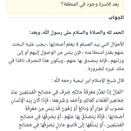
يعد للاسرة وجود في المنطقة؟
الجواب
الحمد لله والصلاة والسلام على رسول الله، وبعد:
الأموال التي بيد المسلم لا يعلم أصحابها ، يجب عليه البحث
عنهم بقدر استطاعته ، فإن يئس من الوصول إليهم أو إلى
ورثتهم ، فإنه يتصدق بها عنهم ، ويكون هذا التصرف نافذا في
ملك غيره للضرورة .
قال شيخ الإسلام ابن تيمية رحمه الله :
"الْمَالُ إذَا تَعَذَّرَ مَعْرِفَةُ مَالِكِهِ صُرِفَ فِي مَصَالِحِ الْمُسْلِمِينَ عِنْدَ
جَمَاهِيرِ الْعُلَمَاءِ كَمَالِكٍ وَأَحْمَد وَغَيْرِهِمَا ، فَإِذَا كَانَ بِيَدِ الْإِنْسَانِ
غصوب أَوْ عَوَارٍ أَوْ وَدَائِعُ أَوْ رُهُونٌ قَدْ يَئِسَ مِنْ مَعْرِفَةِ
أَصْحَابِهَا ، فَإِنَّهُ يَتَصَدَّقُ بِهَا عَنْهُمْ ، أَوْ يَصْرِفُهَا فِي مَصَالِحِ
الْمُسْلِمِينَ ، أَوْ يُسَلِّمُهَا إلَى قَاسِمٍ عَادِلٍ يَصْرِفُهَا فِي مَصَالِحِ