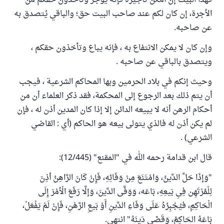
فهذا البيت إن أمكن تأجيره فإنه يؤجر وتأخذون حقكم من
الأجرة، إن كان لكم عند صاحب البيت حق؛ والباقي يُتصدق به
عن صاحبه.
وإن كان لا يمكن الانتفاع به ، فإنه يباع وتأخذون حقكم ،
ويتصدق بالباقي عن صاحبه .
وحيث إنكم في بلاد الحرمين وبها المحاكم الشرعية ، فيجب
أن يتم ذلك بعد الرجوع إلى المحكمة، فقد ذكر العلماء أن من
أحكام الرهن أنه لا يبيعه الدائن إلا إذا كان المدين أذن له ، فإن
لم يكن أذن له فالذي يتولى بيعه هو الحاكم (أي : القاضي
الشرعي) .
قال ابن قدامة رحمه الله في "المقنع" (12/445):
"وَإذَا حَلَّ الدَّينُ، وَامْتَنَعَ مِنْ وَفَائِهِ، فَإِنْ كَانَ الرَّاهِنُ أذِنَ
لِلْمُرْتَهِن فِىِ بَيعِهِ، بَاعَه، وَوَفَّى الدَّينَ، وَإلَّا رَفَعَ الْأمْرَ إِلَى
الْحَاكِمِ، فيُجْبِرُهُ عَلَى وَفَاءِ الدَّينِ أَوْ بَيعِ الرَّهْنِ، فَإِنْ لَمْ يَفْعَلْ،
بَاعَهُ الحَاكِمُ، وَقَضَى دَينَهُ" انتهى.