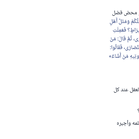
، هو محض فضل
لُكُمْ وَمَثَلُ أَهْلِ
ِيرَاطٍ؟ فَعَمِلَتِ
ى، ثُمَّ قَالَ: مَنْ
َّصَارَى، فَقَالُوا:
ُوتِيهِ مَنْ أَشَاءُ
لعقل عند كل
لمه وأجبره