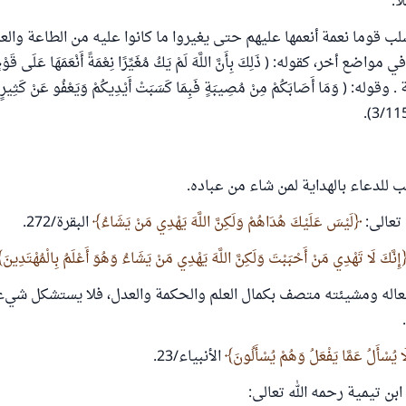
ا.
سلب قوما نعمة أنعمها عليهم حتى يغيروا ما كانوا عليه من الطاعة والع
ع أخر، كقوله: ( ذَلِكَ بِأَنَّ اللَّهَ لَمْ يَكُ مُغَيِّرًا نِعْمَةً أَنْعَمَهَا عَلَى قَوْمٍ 
آية . وقوله: ( وَمَا أَصَابَكُمْ مِنْ مُصِيبَةٍ فَبِمَا كَسَبَتْ أَيْدِيكُمْ وَيَعْفُو عَنْ كَثِي
ب للدعاء بالهداية لمن شاء من عباده.
تعالى:
لَيْسَ عَلَيْكَ هُدَاهُمْ وَلَكِنَّ اللَّهَ يَهْدِي مَنْ يَشَاءُ
البقرة/272.
إِنَّكَ لَا تَهْدِي مَنْ أَحْبَبْتَ وَلَكِنَّ اللَّهَ يَهْدِي مَنْ يَشَاءُ وَهُوَ أَعْلَمُ بِالْمُهْتَدِينَ
فعاله ومشيئته متصف بكمال العلم والحكمة والعدل، فلا يستشكل شيء
َا يُسْأَلُ عَمَّا يَفْعَلُ وَهُمْ يُسْأَلُونَ
الأنبياء/23.
بن تيمية رحمه الله تعالى: