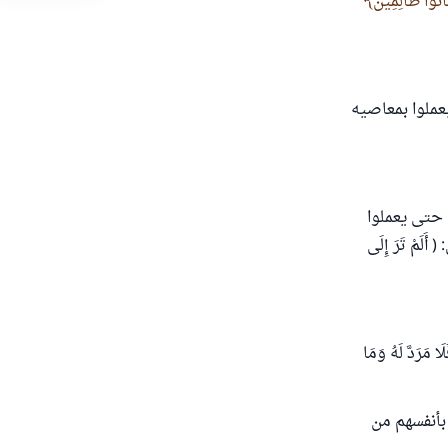
كَانُوا ظَالِمِينَ
ْ ) فيعملوا بمعاصيه
 نعمة حتى يعملوا
مْ تَرَ إِلَى
َا مَرَدَّ لَهُ وَمَا
 بأنفسهم من