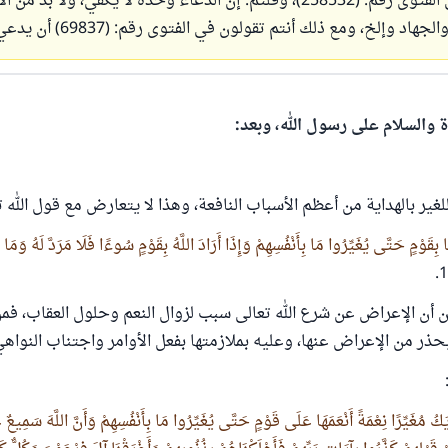
الفتوى رقم: (
258532
)، وقلتم: إن الدعاء وحده لا يكفي، ولا بد من ال
والجهاد وإلخ، ومع ذلك أنتم تقولون في الفتوى رقم: (
69837
) أن يدع
ة والسلام على رسول الله، وبعد:
لغير بالهداية من أعظم الأسباب النافعة، وهذا لا يتعارض مع قول الله ت
 مَا بِقَوْمٍ حَتَّى يُغَيِّرُوا مَا بِأَنْفُسِهِمْ وَإِذَا أَرَادَ اللَّهُ بِقَوْمٍ سُوءًا فَلَا مَرَدَّ لَهُ وَمَا
ّن أن الإعراض عن شرع الله تعالى سبب لزوال النعم وحلول العقاب، فمن
يحذر من الإعراض عنها، وعليه بملازمتها بفعل الأوامر واجتناب النواهي
ْ يَكُ مُغَيِّرًا نِعْمَةً أَنْعَمَهَا عَلَى قَوْمٍ حَتَّى يُغَيِّرُوا مَا بِأَنْفُسِهِمْ وَأَنَّ اللَّهَ سَمِيع