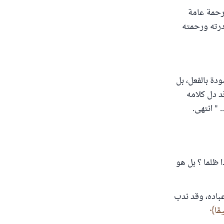
رحمة عامة
درته ورحمته
دة بالفعل، بل
د دل كلامه
" انتهى.
ا ظلما ؟ بل هو
عباده، وقد ندب
يمًا