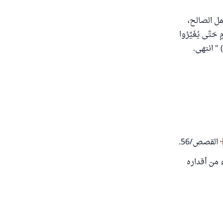
مل الصالح،
حَتَّى يُغَيِّرُوا
رٍ) " انتهى.
القصص/56.
 من أقداره