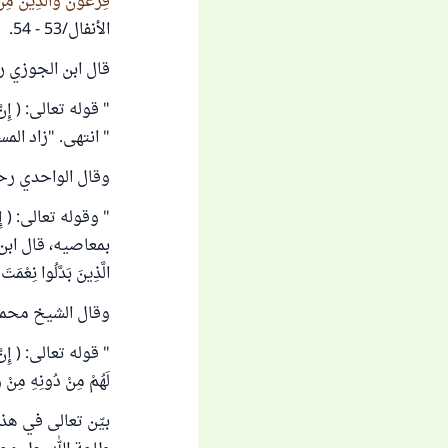
فِرْعَوْنَ وَالَّذِينَ مِنْ
الأنفال/53 - 54.
قال ابن الجوزي رح
" قوله تعالى: ( إِنَّ ا
" انتهى. "زاد المسير" (2
وقال الواحدي رحم
" وقوله تعالى: ( إِنَّ 
بمعاصيه، قال ابن ع
الَّذِينَ بَدَّلُوا نِعْمَتَ
وقال الشيخ محمد 
" قوله تعالى: ( إِنَّ اللَّه
لَهُمْ مِنْ دُونِهِ مِنْ و
بيّن تعالى في هذه