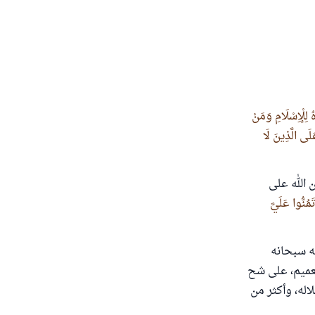
ُ لِلْإِسْلَامِ وَمَنْ
لَى الَّذِينَ لَا
 الله على
مُنُّوا عَلَيَّ
ه سبحانه
لعميم، على شح
له، وأكثر من