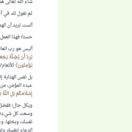
شاء الله تعالى ه
ثم نقول لك في آخر
ألست تريد أن الهد
حسنا؛ فهذا العمل
أليس هو رب العال
يُرِدْ أَنْ يُضِلَّهُ يَجْ
يُؤْمِنُونَ
الأنعام/125.
بل نفس الهداية إ
عبده المؤمن، من 
إِسْلَامَكُمْ بَلِ اللَّهُ 
وبكل حال؛ ففضل ا
وسعت كل شيء؛ فإي
نفسك، وبخلها، وض
الدعاء لنفسك ولم