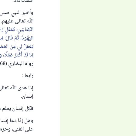
النساء/32.
وأخبر النبي صلى 
الله تعالى عليهم. فعَنِ ا
الكِتَابَيْنِ، كَمَثَلِ ر
اليَهُودُ، ثُمَّ قَالَ: م
يَعْمَلُ لِي مِنَ العَصْ
مَا لَنَا أَكْثَرَ عَمَلًا
رواه البخاري (2268).
رابعا :
إذا هدى الله تعا
إنسان.
فكل إنسان يعلم م
وهل إذا دعا إنسان
على الغنى، وحرمه