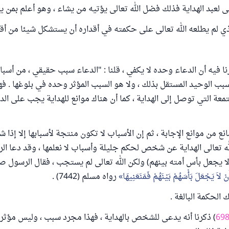
لى لعبد الهداية فذلك فضل الله تعالى يؤتيه من يشاء ، وهو أعلم بمن 
لذي لم يطلعه الله تعالى على حكمته في أقداره أن يستشكل شيئا من أقدار
ا فيه أن الدعاء وحده لا يكفي ، قلنا : "الدعاء سبب حقيقي ، من أسباب
بب الوحيد المستقل بذلك ، ولا هو السبب المؤثر وحده في بلوغها . 
معة التي توصل إلى الهداية ، كما أن هناك موانع للهداية يجب على الد
ع من موانع الإجابة ، ثم إن الأسباب لا تكون منتجة لأسبابها إلا إذا شا
لله تعالى الهداية عن شخص لحكم جليلة وأسباب لا نعلمها ، وقد دعا ال
لا يجعل بأس أمته بينهم) ولكن الله تعالى لم يستجب ، فقال الرسول صل
َنْ لاَ يَجْعَلَ بَأْسَهُمْ بَيْنَهُمْ فَمَنَعَنِيهَا
رواه مسلم (7442) .
 الحكمة البالغة .
69
) ذكرنا أنه يدعى للشخص بالهداية ، فهذا مجرد سبب ، وليس مؤثرا ب