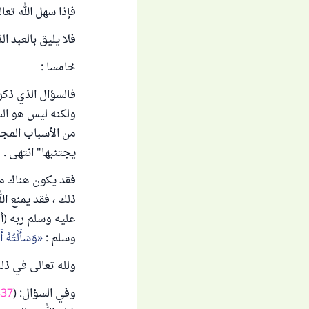
فإذا سهل الله تعا
فلا يليق بالعبد ا
خامسا :
فالسؤال الذي ذكرن
ولكنه ليس هو الس
من الأسباب المجت
يجتنبها" انتهى .
فقد يكون هناك مان
ذلك ، فقد يمنع ا
عليه وسلم ربه (أ
وسلم :
وَسَأَلْتُهُ أ
ولله تعالى في ذلك
وفي السؤال: (
837