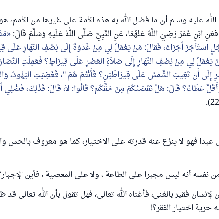
الله عليه وسلم أن ما فضل الله به هذه الأمة على غيرها من الأمم
بْنِ عُمَرَ رَضِيَ اللَّهُ عَنْهُمَا، عَنِ النَّبِيِّ صَلَّى اللهُ عَلَيْهِ وَسَلَّمَ قَالَ:
مَثَ
َجُلٍ اسْتَأْجَرَ أُجَرَاءَ، فَقَالَ: مَنْ يَعْمَلُ لِي مِنْ غُدْوَةَ إِلَى نِصْفِ النَّهَارِ عَلَى ق
َنْ يَعْمَلُ لِي مِنْ نِصْفِ النَّهَارِ إِلَى صَلاَةِ العَصْرِ عَلَى قِيرَاطٍ؟ فَعَمِلَتِ النَّصَارَ
رِ إِلَى أَنْ تَغِيبَ الشَّمْسُ عَلَى قِيرَاطَيْنِ؟ فَأَنْتُمْ هُمْ "، فَغَضِبَتِ اليَهُودُ، وَالن
، وَأَقَلَّ عَطَاءً؟ قَالَ: هَلْ نَقَصْتُكُمْ مِنْ حَقِّكُمْ؟ قَالُوا: لاَ، قَالَ: فَذَلِكَ، فَضْلِي أ
لى عبدا فهو لا ينزع عنه قدرته على الاختيار، كما هو معروف بالحس وا
ن نفسه أنه ليس مجبرا على الطاعة ، ولا على المعصية ، فأين الإجبار؟
 لإنسان فقير بالغنى، فأغناه الله تعالى، فهل تقول بأن الله تعالى قد ظ
 حرية اختيار الفقر؟!