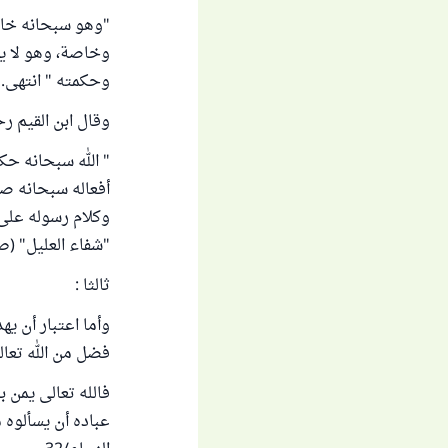
"وهو سبحانه خالق
وخاصة، وهو لا يس
وحكمته " انتهى. "مج
وقال ابن القيم رح
" الله سبحانه حك
أفعاله سبحانه صا
وكلام رسوله على 
"شفاء العليل" (ص 190
ثالثا :
وأما اعتبار أن يه
فضل من الله تعا
فالله تعالى يمن 
عباده أن يسألوه 