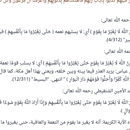
 قَبْلِهِمْ كَذَّبُوا بِآيَاتِ رَبِّهِمْ فَأَهْلَكْنَاهُمْ بِذُنُوبِهِمْ وَأَغْرَقْنَا آلَ فِرْعَوْنَ وَكُلٌّ 
مه الله تعالى:
للَّهَ لَا يُغَيِّرُ مَا بِقَوْمٍ ) أي: لا يسلبهم نعمه ( حَتَّى يُغَيِّرُوا مَا بِأَنْفُسِهِم
4/31).
ه الله تعالى:
اللَّهَ لَا يُغَيِّرُ مَا بِقَوْمٍ حَتَّى يُغَيِّرُوا مَا بِأَنْفُسِهِمْ ) أي: لا يسلب قومًا
باس: يريد العذر فيما بينه وبين خلقه، ويعني بهذا أهل مكة، كما قال: ( أَلَ
 اللَّهِ كُفْرًا وَأَحَلُّوا قَوْمَهُمْ دَارَ الْبَوَارِ ) " انتهى. "البسيط" (12/311).
الأمين الشنقيطي رحمه الله تعالى:
َ لَا يُغَيِّرُ مَا بِقَوْمٍ حَتَّى يُغَيِّرُوا مَا بِأَنْفُسِهِمْ وَإِذَا أَرَادَ اللَّهُ بِقَوْمٍ سُوءًا فَل
َالٍ ).
 الآية الكريمة: أنه لا يغير ما بقوم من النعمة والعافية، حتى يغيروا ما