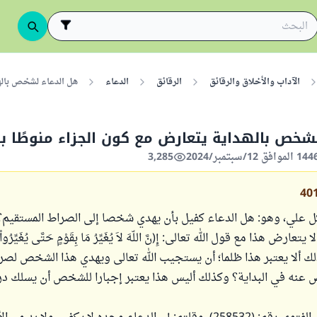
الآداب والأخلاق والرقائق
الرقائق
الدعاء
هل الدعاء لشخص بالهد
شخص بالهداية يتعارض مع كون الجزاء منوطًا ب
3,285
40
 علي، وهو: هل الدعاء كفيل بأن يهدي شخصا إلى الصراط المستقيم؟ 
عارض هذا مع قول الله تعالى: إِ(نَّ اللّهَ لاَ يُغَيِّرُ مَا بِقَوْمٍ حَتَّى يُغَيِّرُواْ 
)؟ وكذلك ألا يعتبر هذا ظلما؛ أن يستجيب الله تعالى ويهدي هذا الشخص لص
عنه في البداية؟ وكذلك أليس هذا يعتبر إجبارا للشخص أن يسلك در