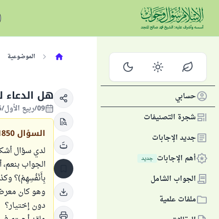
الموضوعية
هل الدعاء ل
حسابي
09/ربيع الأول/1446 الموافق 12/سبتمبر/2024
شجرة التصنيفات
السؤال
1850
جديد الإجابات
لدي سؤال أشكل
أهم الإجابات
جديد
الجواب بنعم، ألا يت
بِأَنْفُسِهِمْ
الجواب الشامل
وهو كان معرض 
ملفات علمية
دون إختيار؟