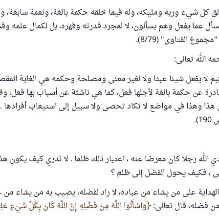
 كل شيء وربه ومليكه، وله فيما خلقه حكمة بالغة، ونعمة سابغة، و
أل عما يفعل وهم يسألون، لا لمجرد قدرته وقهره، بل لكمال علمه وق
موع الفتاوى" (8/79).
مه الله تعالى:
يم لا يفعل شيئا عبثا ولا لغير معنى ومصلحة وحكمه هي الغاية المقصو
درة عن حكمة بالغة لأجلها فعل، كما هي ناشئة عن أسباب بها فعل، وق
هذا وهذا في مواضع لا تكاد تحصى ولا سبيل إلى استيعاب أفرادها ... 
).
دي الله رجلا كان معرضا عنه ، اعتبار ذلك ظلما . لا ندري كيف يكون هذ
لى ، فكيف يحول الفضل إلى ظلم ؟
بالهداية على من يشاء من عباده، لا راد لفضله، يصيب به من يشاء من 
من فضله، قال تعالى:
وَاسْأَلُوا اللَّهَ مِنْ فَضْلِهِ إِنَّ اللَّهَ كَانَ بِكُلِّ شَيْءٍ عَلِ