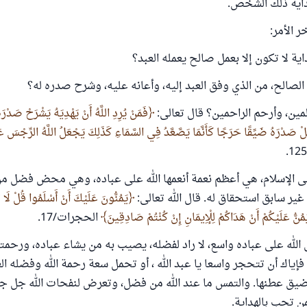
داية ذلك الشخص.
 الأمر:
اية لا تكون إلا بعمل صالح يعمله العبد؟
 الصالح، من الذي وفق العبد إليه، وأعانه عليه، وشرح صدره له؟
مين، وأرحم الراحمين؟ قال تعالى:
فَمَنْ يُرِدِ اللَّهُ أَنْ يَهْدِيَهُ يَشْرَحْ صَدْرَه
عَلْ صَدْرَهُ ضَيِّقًا حَرَجًا كَأَنَّمَا يَصَّعَّدُ فِي السَّمَاءِ كَذَلِكَ يَجْعَلُ اللَّهُ الرِّجْسَ عَ
لى الإسلام، هي أعظم نعمة أنعمها الله على عباده، وهي محض فضل من
غير سابق استحقاق له. قال الله تعالى:
يَمُنُّونَ عَلَيْكَ أَنْ أَسْلَمُوا قُلْ لَا تَ
يَمُنُّ عَلَيْكُمْ أَنْ هَدَاكُمْ لِلْإِيمَانِ إِنْ كُنْتُمْ صَادِقِينَ
الحجرات/17.
لله على عباده واسع، لا راد لفضله، يصيب به من يشاء عباده، ورحمت
اك أن تتحجر واسعا يا عبد الله ، أو تحمل سعة رحمة الله وفضله ا
يق عطنها. والتمس ما عند الله من فضل، وتعرض لنفحات الله جل جلا
ن تحب بالهداية.