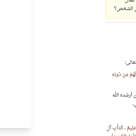
أعمال
ي الشخص؟
عالى:
 لَهُمْ مِنْ دُونِهِ
 أرشده الله
.
ٌ عَلِيمٌ ، كَدَأْبِ آلِ