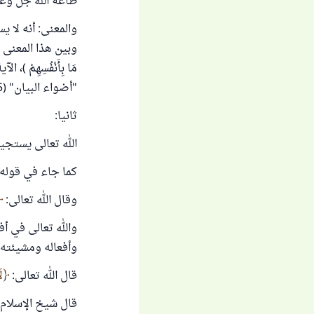
طاعة الله جل وعل
والمعنى: أنه لا ي
وبين هذا المعنى في مواض
مَا بِأَنْفُسِهِمْ )، ال
"أضواء البيان" (3/115).
ثانيا:
الله تعالى يستجي
كما جاء في قوله 
وقال الله تعالى:
والله تعالى في أ
وأفعاله ومشيئته.
قال الله تعالى:
ل
قال شيخ الإسلام ا