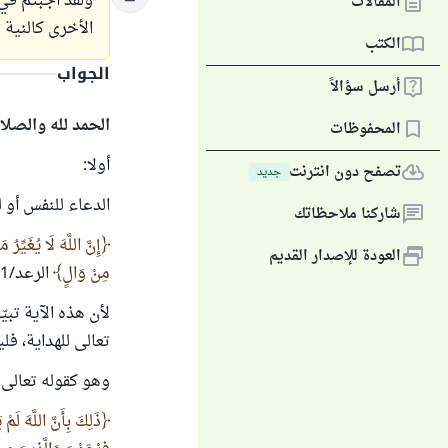
ولقد أجبتم في 
المقالات
الأخرى كالنية 
الكتب
الجواب
أرسل سؤالاً
الحمد لله والصلا
المحفوظات
أولا:
تصفح دون انترنت
جديد
الدعاء للنفس أو ل
شاركنا ملاحظاتك
إِنَّ اللَّهَ لَا يُغَيِّرُ
العودة للإصدار القديم
مِنْ وَالٍ
الرعد/11.
لأن هذه الآية تبي
تعالى للهداية، فل
وهو كقوله تعالى:
ذَلِكَ بِأَنَّ اللَّهَ لَم