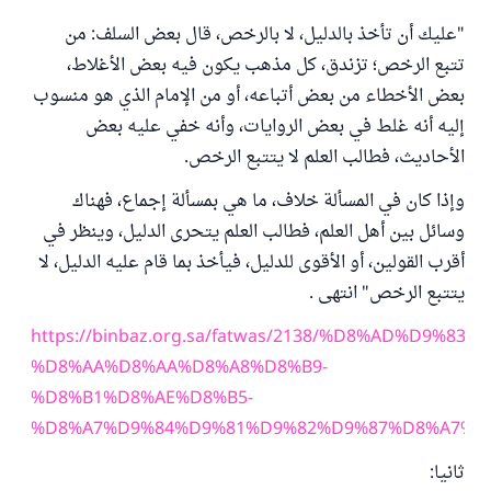
"عليك أن تأخذ بالدليل، لا بالرخص، قال بعض السلف: من
تتبع الرخص؛ تزندق، كل مذهب يكون فيه بعض الأغلاط،
بعض الأخطاء من بعض أتباعه، أو من الإمام الذي هو منسوب
إليه أنه غلط في بعض الروايات، وأنه خفي عليه بعض
الأحاديث، فطالب العلم لا يتتبع الرخص.
وإذا كان في المسألة خلاف، ما هي بمسألة إجماع، فهناك
وسائل بين أهل العلم، فطالب العلم يتحرى الدليل، وينظر في
أقرب القولين، أو الأقوى للدليل، فيأخذ بما قام عليه الدليل، لا
يتتبع الرخص" انتهى .
https://binbaz.org.sa/fatwas/2138/%D8%AD%D9%8
%D8%AA%D8%AA%D8%A8%D8%B9-
%D8%B1%D8%AE%D8%B5-
%D8%A7%D9%84%D9%81%D9%82%D9%87%D8%A7%
ثانيا: