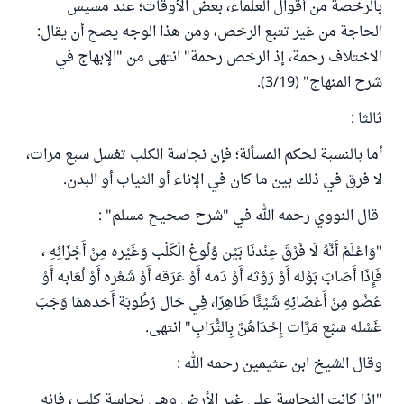
بالرخصة من أقوال العلماء، بعض الأوقات؛ عند مسيس
الحاجة من غير تتبع الرخص، ومن هذا الوجه يصح أن يقال:
الاختلاف رحمة، إذ الرخص رحمة" انتهى من "الإبهاج في
شرح المنهاج" (3/19).
ثالثا :
أما بالنسبة لحكم المسألة؛ فإن نجاسة الكلب تغسل سبع مرات،
لا فرق في ذلك بين ما كان في الإناء أو الثياب أو البدن.
قال النووي رحمه الله في "شرح صحيح مسلم" :
"وَاعْلَمْ أَنَّهُ لَا فَرْقَ عِنْدنَا بَيْن وُلُوغ الْكَلْب وَغَيْره مِنْ أَجْزَائِهِ ،
فَإِذَا أَصَابَ بَوْله أَوْ رَوْثه أَوْ دَمه أَوْ عَرَقه أَوْ شَعْره أَوْ لُعَابه أَوْ
عُضْو مِنْ أَعْضَائِهِ شَيْئًا طَاهِرًا، فِي حَال رُطُوبَة أَحَدهمَا وَجَبَ
غَسْله سَبْع مَرَّات إِحْدَاهُنَّ بِالتُّرَابِ" انتهى.
وقال الشيخ ابن عثيمين رحمه الله :
"إذا كانت النجاسة على غير الأرض وهي نجاسة كلب ، فإنه