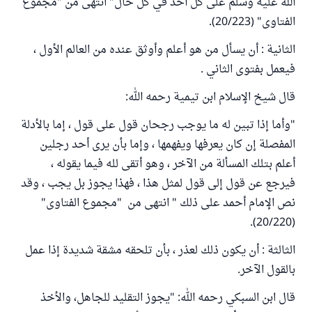
الله عليه وسلم على كل أحد في كل حال" انتهى من "مجموع
الفتاوى" (20/223).
الثانية : أن يسأل من هو أعلم وأوثق عنده من العالم الأول ،
فيعمل بفتوى الثاني .
قال شيخ الإسلام ابن تيمية رحمه الله:
"وأما إذا تبين له ما يوجب رجحان قول على قول ، إما بالأدلة
المفصلة إن كان يعرفها ويفهمها ، وإما بأن يرى أحد رجلين
أعلم بتلك المسألة من الآخر ، وهو أتقى لله فيما يقوله ،
فيرجع عن قول إلى قول لمثل هذا ، فهذا يجوز بل يجب ، وقد
نص الإمام أحمد على ذلك‏ " انتهى من "مجموع الفتاوى"
(20/220).
الثالثة : أن يكون ذلك لعذر ، بأن تلحقه مشقة شديدة إذا عمل
بالقول الآخر.
قال ابن السبكي رحمه الله: "يجوز التقليد للجاهل، والأخذ