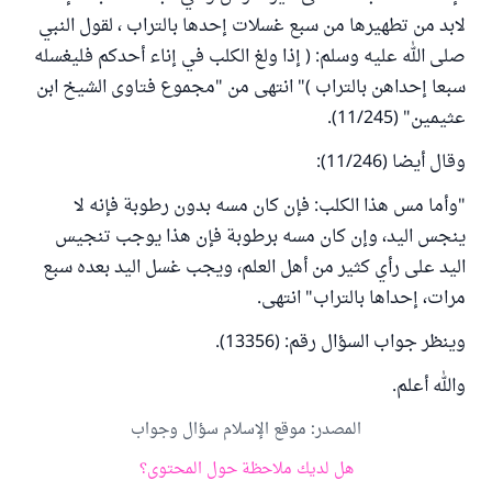
لابد من تطهيرها من سبع غسلات إحدها بالتراب ، لقول النبي
صلى الله عليه وسلم: ( إذا ولغ الكلب في إناء أحدكم فليغسله
سبعا إحداهن بالتراب )" انتهى من "مجموع فتاوى الشيخ ابن
عثيمين" (11/245).
وقال أيضا (11/246):
"وأما مس هذا الكلب: فإن كان مسه بدون رطوبة فإنه لا
ينجس اليد، وإن كان مسه برطوبة فإن هذا يوجب تنجيس
اليد على رأي كثير من أهل العلم، ويجب غسل اليد بعده سبع
مرات، إحداها بالتراب" انتهى.
وينظر جواب السؤال رقم: (13356).
والله أعلم.
المصدر
:
موقع الإسلام سؤال وجواب
هل لديك ملاحظة حول المحتوى؟