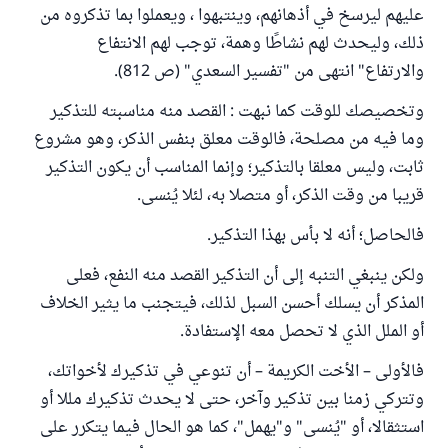
عليهم ليرسخ في أذهانهم، وينتبهوا ، ويعملوا بما تذكروه من
ذلك، وليحدث لهم نشاطًا وهمة، توجب لهم الانتفاع
والارتفاع" انتهى من "تفسير السعدي" (ص 812).
وتخصيصك للوقت كما نبهت : القصد منه مناسبته للتذكير
وما فيه من مصلحة، فالوقت معلق بنفس الذكر، وهو مشروع
ثابت، وليس معلقا بالتذكير؛ وإنما المناسب أن يكون التذكير
قريبا من وقت الذكر، أو متصلا به، لئلا يُنسى.
فالحاصل؛ أنه لا بأس بهذا التذكير.
ولكن ينبغي التنبه إلى أن التذكير القصد منه النفع، فعلى
المذكر أن يسلك أحسن السبل لذلك، فيتجنب ما يثير الخلاف
أو الملل الذي لا تحصل معه الإستفادة.
فالأولى – الأخت الكريمة – أن تنوعي في تذكيرك لأخواتك،
وتتركي زمنا بين تذكير وآخر، حتى لا يحدث تذكيرك مللا أو
استثقالا، أو "يُنسى" و"يهمل"، كما هو الحال فيما يتكرر على