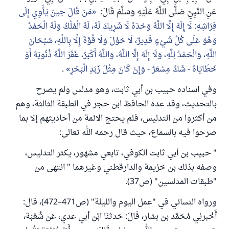
عَنِ النَّبِيِّ صَلَّى اللَّهُ عَلَيْهِ وَسَلَّمَ قَالَ:
مَنْ قَالَ حِينَ يَأْوِي إِلَى
فِرَاشِهِ: لَا إِلَهَ إِلَّا اللَّهُ وَحْدَهُ لَا شَرِيكَ لَهُ، لَهُ الْمُلْكُ وَلَهُ الْحَمْدُ
وَهُوَ عَلَى كُلِّ شَيْءٍ قَدِيرٌ، لَا حَوْلَ وَلَا قُوَّةَ إِلَّا بِاللَّهِ، سُبْحَانَ
اللَّهِ، وَالْحَمْدُ لِلَّهِ، وَلَا إِلَهَ إِلَّا اللَّهُ، وَاللَّهُ أَكْبَرُ، غَفَرَ اللَّهُ ذُنُوبَهُ أَوْ
خَطَايَاهُ - شَكَّ مِسْعَرٌ - وَإِنْ كَانَ مِثْلَ زَبَدِ الْبَحْرِ
.
وفي اسناده حبيب بن أبي ثابت، وهو مدلس ولم يصرح
بالتحديث، وقد عده الحافظ ابن حجر في الطبقة الثالثة، وهم
من أكثروا من التدليس، فلم يحتج الائمة من أحاديثهم إلا بما
صرحوا فيه بالسماع، حيث قال رحمه الله تعالى:
" حبيب بن أبي ثابت الكوفي، تابعي مشهور، يكثر التدليس،
وصفه بذلك بن خزيمة والدارقطني وغيرهما " انتهى من
"طبقات المدلسين" (ص37).
ورواه النسائي في "عمل اليوم والليلة" (ص471–472)، قال:
أَخْبرنِي مُحَمَّد بن بشار، قَالَ: حَدثنَا ابْن أبي عدي، عَن شُعْبَة،