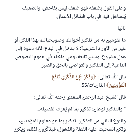
وعلى القول بضعفه فهو ضعف ليس بفاحش، والضعيف
يُتساهل فيه في باب فضائل الأعمال.
ثانيا:
ما تقومين به من تذكير أخواتك وصويحباتك بهذا الذكر، أو
غير من الأوراد الشرعية: لا يدخل في البدع؛ لأنه دعوة إلى
عمل مشروع، وسنن ثابتة، وهي داخلة في عموم النصوص
الداعية إلى التذكير والتواصي بالحق والصبر.
قال الله تعالى:
وَذَكِّرْ فَإِنَّ الذِّكْرَى تَنْفَعُ
الْمُؤْمِنِينَ
الذاريات/55.
قال الشيخ عبد الرحمن السعدي رحمه الله تعالى:
" والتذكير نوعان: تذكير بما لم يُعرف تفصيله...
والنوع الثاني من التذكير: تذكير بما هو معلوم للمؤمنين،
ولكن انسحبت عليه الغفلة والذهول، فيذكّرون لذلك، ويكرر