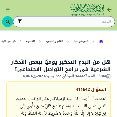
الموضوعية
العلم والدعوة
الدعوة
هل من البدع
هل من البدع التذكير يوميًا ببعض الأذكار
الشرعية في برامج التواصل الاجتماعي؟
04/ذو الحجة/1444 الموافق 22/يونيو/2023
4,063
السؤال
411642
اعتدت أن أرسل كل ليلة لزميلاتي على الواتس، حديث
النبي صلى الله عليه وسلم :( مَنْ قَالَ حِينَ يَأْوِي إِلَى
فِرَاشِهِ: لَا إِلَهَ إِلَّا اللَّهُ وَحْدَهُ لَا شَرِيكَ لَهُ، لَهُ الْمُلْكُ وَلَهُ