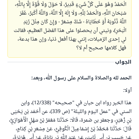
الْحَمْدُ وَهُوَ عَلَى كُلِّ شَيْءٍ قَدِيرٌ، لَا حَوْلَ وَلَا قُوَّةَ إِلَّا بِاللَّهِ،
سُبْحَانَ اللَّهِ، وَالْحَمْدُ لِلَّهِ، وَلَا إِلَهَ إِلَّا اللَّهُ، وَاللَّهُ أَكْبَرُ، غَفَرَ
اللَّهُ ذُنُوبَهُ أَوْ خَطَايَاهُ - شَكَّ مِسْعَرٌ - وَإِنْ كَانَ مِثْلَ زَبَدِ
الْبَحْرِ)، ونيتي أن يحصلوا على هذا الفضل العظيم، فقالت
لي إحدى الزميلات، إنني بهذا أفعل ذنبا، وإن هذا بدعة،
فهل كلامها صحيح أم لا؟
الجواب
الحمد لله والصلاة والسلام على رسول الله، وبعد:
أولا:
هذا الخبر رواه ابن حبان في "صحيحه" (12/338)، وابن
السني في "عمل اليوم والليلة" (ص 339)، عن أَحْمَد بْن يَحْيَى
بْنِ زُهَيْرٍ، وجعفر بن ضمرة، قَالَا: حَدَّثَنَا مَعْمَرُ بْنُ سَهْلٍ الْأَهْوَازِيُّ،
قَالَ: حَدَّثَنَا مُحَمَّدُ بْنُ إِسْمَاعِيلَ الْكُوفِيُّ، عَنْ مِسْعَرِ بْنِ كِدَامٍ،
عَنْ حَبِيبِ بْنِ أَبِي ثَابِتٍ، عَنْ عَبْدِ اللَّهِ بْنِ بَابَاهُ، عَنْ أَبِي هُرَيْرَةَ،