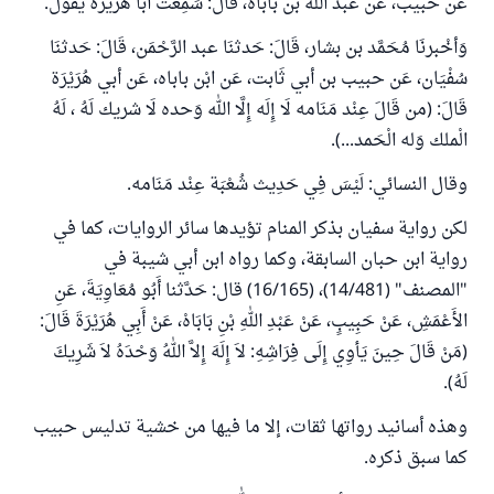
عَن حبيب، عَن عبد الله بن باباه، قَالَ: سَمِعت أَبَا هُرَيْرَة يَقُول.
وَأخْبرنَا مُحَمَّد بن بشار، قَالَ: حَدثنَا عبد الرَّحْمَن، قَالَ: حَدثنَا
سُفْيَان، عَن حبيب بن أبي ثَابت، عَن ابْن باباه، عَن أبي هُرَيْرَة
قَالَ: (من قَالَ عِنْد مَنَامه لَا إِلَه إِلَّا الله وَحده لَا شريك لَهُ ، لَهُ
الْملك وَله الْحَمد...).
وقال النسائي: لَيْسَ فِي حَدِيث شُعْبَة عِنْد مَنَامه.
لكن رواية سفيان بذكر المنام تؤيدها سائر الروايات، كما في
رواية ابن حبان السابقة، وكما رواه ابن أبي شيبة في
"المصنف" (14/481)، (16/165) قال: حَدَّثنا أَبُو مُعَاوِيَةَ، عَنِ
الأَعْمَشِ، عَنْ حَبِيبٍ، عَنْ عَبْدِ اللهِ بْنِ بَابَاهْ، عَنْ أَبِي هُرَيْرَةَ قَالَ:
(مَنْ قَالَ حِينَ يَأوِي إِلَى فِرَاشِهِ: لاَ إِلَهَ إِلاَّ اللهُ وَحْدَهُ لاَ شَرِيكَ
لَهُ).
وهذه أسانيد رواتها ثقات، إلا ما فيها من خشية تدليس حبيب
كما سبق ذكره.