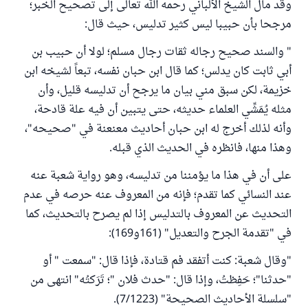
وقد مال الشيخ الألباني رحمه الله تعالى إلى تصحيح الخبر؛
مرجحا بأن حبيبا ليس كثير تدليس، حيث قال:
" والسند صحيح رجاله ثقات رجال مسلم؛ لولا أن حبيب بن
أبي ثابت كان يدلس؛ كما قال ابن حبان نفسه، تبعاً لشيخه ابن
خزيمة، لكن سبق مني بيان ما يرجح أن تدليسه قليل، وأن
مثله يُمَشِّي العلماء حديثه، حتى يتبين أن فيه علة قادحة،
وأنه لذلك أخرج له ابن حبان أحاديث معنعنة في "صحيحه"،
وهذا منها، فانظره في الحديث الذي قبله.
على أن في هذا ما يؤمننا من تدليسه، وهو رواية شعبة عنه
عند النسائي كما تقدم؛ فإنه من المعروف عنه حرصه في عدم
التحديث عن المعروف بالتدليس إذا لم يصرح بالتحديث، كما
في "تقدمة الجرح والتعديل" (161و169):
"وقال شعبة: كنت أتفقد فم قتادة، فإذا قال: "سمعت " أو
"حدثنا"؛ حَفِظتُ، وإذا قال: "حدث فلان "؛ تَرَكتُه" انتهى من
"سلسلة الأحاديث الصحيحة" (7/1223).