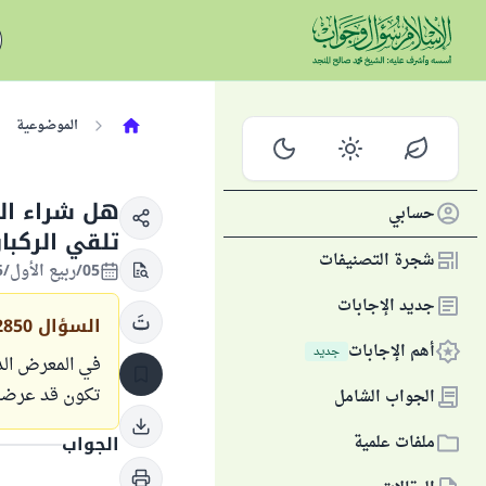
الموضوعية
هل شراء الب
حسابي
تلقي الركبا
شجرة التصنيفات
05/ربيع الأول/1445 الموافق 20/سبتمبر/2023
جديد الإجابات
السؤال
2850
أهم الإجابات
جديد
في المعرض الدو
تكون قد عرضت 
الجواب الشامل
ملفات علمية
الجواب