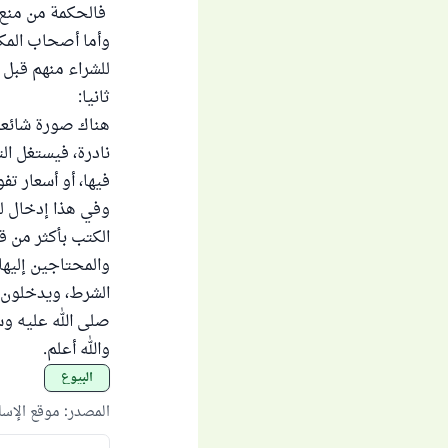
فالحكمة من منع ت
وأما أصحاب المكت
للشراء منهم قبل 
ثانيا:
هناك صورة شائعة
نادرة، فيستغل ال
فيها، أو أسعار ت
وفي هذا إدخال لل
الكتب بأكثر من ق
والمحتاجين إليه
الشرط، ويدخلون ا
صلى الله عليه و
والله أعلم.
البيوع
المصدر
:
موقع الإس