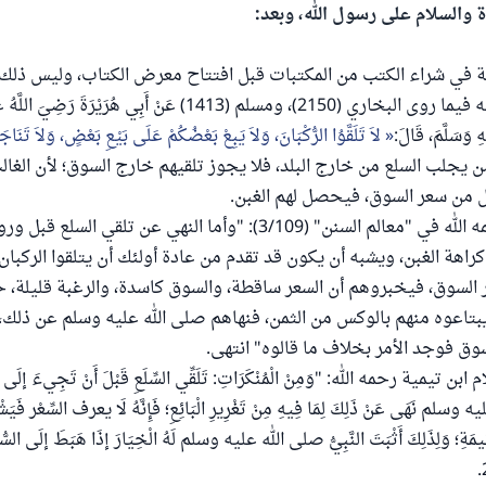
ة والسلام على رسول الله، وبعد:
عة في شراء الكتب من المكتبات قبل افتتاح معرض الكتاب، وليس ذلك
الركبان المنهي عنه فيما روى البخاري (2150)، ومسلم (1413) عَنْ أَبِي هُرَيْرَة
هِ وَسَلَّمَ، قَالَ:
لاَ تَلَقَّوُا الرُّكْبَانَ، وَلاَ يَبِعْ بَعْضُكُمْ عَلَى بَيْعِ بَعْضٍ، وَلاَ تَنَا
من يجلب السلع من خارج البلد، فلا يجوز تلقيهم خارج السوق؛ لأن الغال
 من سعر السوق، فيحصل لهم الغبن.
قال الخطابي رحمه الله في "معالم السنن" (3/109): "وأما النهي عن تلقي ال
راهة الغبن، ويشبه أن يكون قد تقدم من عادة أولئك أن يتلقوا الركبان
ر السوق، فيخبروهم أن السعر ساقطة، والسوق كاسدة، والرغبة قليلة
بتاعوه منهم بالوكس من الثمن، فنهاهم صلى الله عليه وسلم عن ذلك، 
سوق فوجد الأمر بخلاف ما قالوه" انتهى.
يمية رحمه الله: "وَمِنْ الْمُنْكَرَاتِ: تَلَقِّي السِّلَعِ قَبْلَ أَنْ تَجِيءَ إلَى الس
 وسلم نَهَى عَنْ ذَلِكَ لِمَا فِيهِ مِنْ تَغْرِيرِ الْبَائِعِ؛ فَإِنَّهُ لَا يعرف السِّعْر فَيَشْ
ْقِيمَةِ؛ وَلِذَلِكَ أَثْبَتَ النَّبِيُّ صلى الله عليه وسلم لَهُ الْخِيَارَ إذَا هَبَطَ إلَى