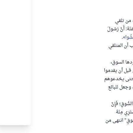
 من تلقي
َ رَضِيَ اللَّهُ عَنْهُ: أَنَّ رَسُولَ
جَشُوا
.
ب أن المتلقي
سلع قبل ورودها السوق،
 قبل أن يقدموا
، حتى يخدعوهم
وجعل للبائع
ُّوقِ؛ فَإِنَّ
تَرِي مِنْهُ
 السُّوقِ" انتهى من