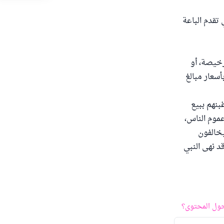
تقدم الباعة
خيصة، أو
أسعار مبالغ
بنهم ببيع
موم الناس،
يخالفون
د نهى النبي
ول المحتوى؟