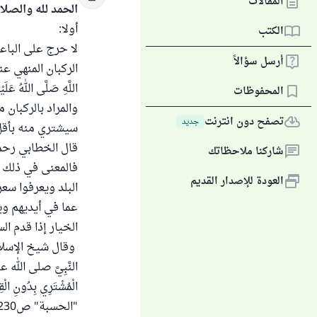
المقالات
الحمد لله والصلا
أولا:
الكتب
لا حرج على البا
أرسل سؤالاً
اللَّهِ صَلَّى اللهُ عَلَيْ
المحفوظات
والمراد بالركبان 
تصفح دون انترنت
جديد
سيشتري منه بأقل
شاركنا ملاحظاتك
فالمعنى في ذلك ك
العودة للإصدار القديم
البلد ويعرفوا سع
عما في أيديهم وي
الخيار إذا قدم ال
وقال شيخ الإسلام ابن ت
النَّبِيَّ صلى الله عليه
الْمُشْتَرِي بِدُونِ ال
"الحسبة" ص230.