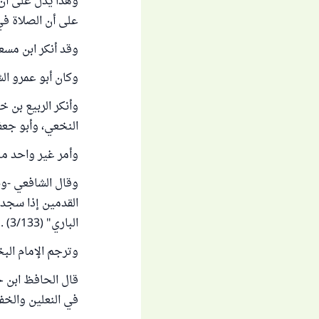
وهذا يدل على أن 
على أن الصلاة في
وقد أنكر ابن مسع
وكان أبو عمرو ال
وأنكر الربيع بن خ
النخعي، وأبو جعفر
وأمر غير واحد منه
وقال الشافعي -ون
القدمين إذا سجد 
الباري" (3/133) .
وترجم الإمام البخاري 
في النعلين والخ