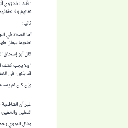
"قُلْتُ : قَدْ رَوَى أَبُ
نِعَالِهِمْ وَلَا خِفَافِ
ثانيا:
أما الصلاة في ال
خلعهما يبطل طهار
قال أبو إسحاق الشير
"ولا يجب كشف الق
قد يكون في الخف 
وإن كان لم يمسح 
.
غير أن الشافعية
النعلين والخفين، 
وقال النووي رحمه 