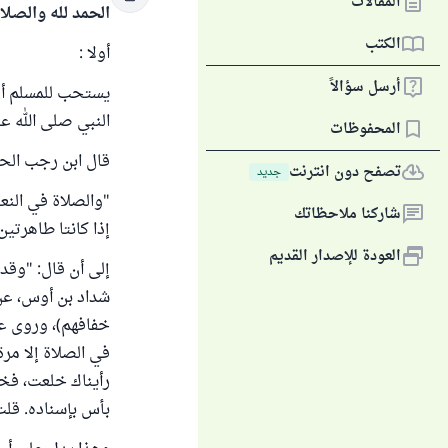
المقالات
الحمد لله والصلا
الكتب
أولا :
أرسل سؤالاً
يستحب للمسلم أن 
النبي صلى الله عل
المحفوظات
قال ابن رجب الحن
تصفح دون انترنت
جديد
"والصلاة في النع
شاركنا ملاحظاتك
إذا كانتا طاهرتين
العودة للإصدار القديم
إلى أن قال: "وقد
شداد بن أوس، عن ا
خفافهم)، وروى عبد
في الصلاة إلا مرة
رأيناك خلعت، فخلع
بأس بإسناده. قلت: