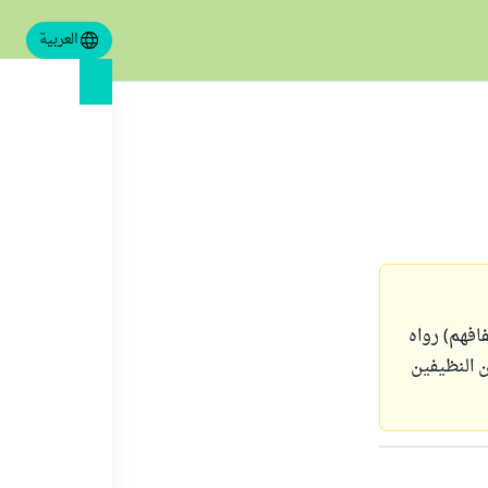
العربية
افهم) رواه
 النظيفين