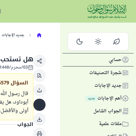
جديد الإجابات
هل تستحب ص
حسابي
03/محرم/1448 الموافق 18/يونيو/2026
شجرة التصنيفات
السؤال
5579
جديد الإجابات
قال رسول الله 
أهم الإجابات
جديد
أبوداود، هل ي
أولی والأفضل، 
الجواب الشامل
ملفات علمية
الجواب