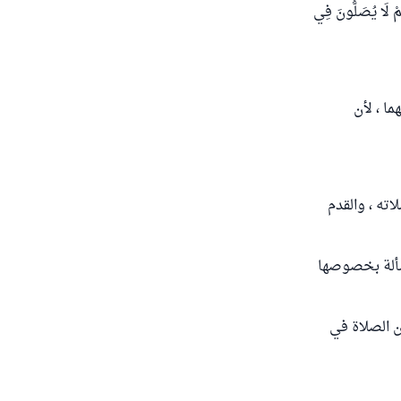
ُمْ لَا يُصَلُّونَ فِي
ا ، لأن
ته ، والقدم
مسألة بخصوصها
 الصلاة في