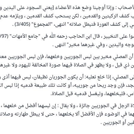
أصحاب : وإذا أوجبنا وضع هذه الأعضاء [يعني السجود على اليدين وا
ب كشف الركبتين والقدمين ، لكن يستحب كشف القدمين ، ويلزمه عدم
إلى كشف العورة فتبطل صلاته" انتهى، "المجموع" (3/405) .
وجه واليدين ، وفي غيرهما مخير" انتهى .
 أن المصلي مخير بين لبس الجوربين وخلعهما، فإن لبس الجوربين معت
ن ذي قبل ، ولا يظهر في الصلاة فيهما صورة المخالفة لليهود ولا غيرهم
ى المصلي، إذا خلع نعليه: أن يكون الجوربان نظيفان، ليس فيهما أذى و
د، فإن وجد ريحا من جوربيه، أو كانت تلك طبيعة قدميه إذا لبس الج
س، فليخلعهما، وليغسل قدميه قبل الصلاة.
الرجل في الجوربين جائزة ، ولا يقال : إن لبسهما أفضل من خلعهما ، ول
ما في الوضوء فإن الأفضل ألا يخلعهما ، حتى لا يبطل طهارته وصلات
ين أو الجوربين .