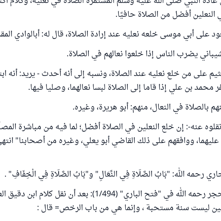
عادة النبي صلى الله عليه وسلم المستمرة الصلاة في نعليه، وكلام أك
 النعلين أفضل من الصلاة حافيًا.
ود على أبي موسى خلعه نعليه عند إرادة الصلاة، قال له: أبالوادي الم
شيباني يضرب الناس إذا خلعوا نعالهم في الصلاة.
ثيم على من خلع نعليه عند الصلاة، ونسبه إلى أنه أحدث - يريد: أنه ابت
 محمد بن علي إذا قاما إلى الصلاة لبسا نعالهما، وصليا فيها.
م بالصلاة في النعال، منهم: أبو هريرة، وغيره.
قلوه عنه-: إن خلع النعلين في الصلاة أفضل؛ لما فيه من مباشرة المصل
عليهما، ووافقهم على ذلك القاضي أبو يعلي، وغيره من أصحابنا" انته
رحمه الله: "بَابُ الصَّلَاةِ فِي النِّعَالِ" و"بَابُ الصَّلَاةِ فِي الْخِفَافِ" .
قال الحافظ ابن حجر رحمه الله في "فتح الباري" (1/494): بعد أن نقل ك
فين ليست سنة مستحبة ، وإنما هي من باب الرخص= قال :