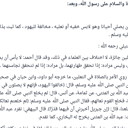
ة والسلام على رسول الله، وبعد:
يصلي أحيانا وهو لابس خفيه أو نعليه ، مخالفة لليهود ، كما ثبت ب
يه وسلم .
بلي رحمه الله :
لين جائزة، لا اختلاف بين العلماء في ذلك، وقد قال أحمد: لا بأس أن ي
، وليس مراده: إذا تحقق طهارتهما، بل مراده: إذا لم تتحقق نجاستهما ....
 روي الأمر بالصلاة في النعلين، ما خرجه أبو داود، وابن حبان في ص
لنبي صلى الله عليه وسلم، قال: (خالفوا اليهود، فإنهم لا يصلون في ن
 الله بن المثنى، عن ثمامة، عن أنس، قال: لم يخلع النبي صلى الله عل
، فخلع القوم نعالهم، فقال النبي صلى الله عليه وسلم: (لم خلعتم نعالكم
نا، قال: (إن جبريل أخبرني أن فيهما قذرًا). قال البيهقي: تفرد عبد الله
 عبد الله بن المثنى يخرج له البخاري، كما تقدم.