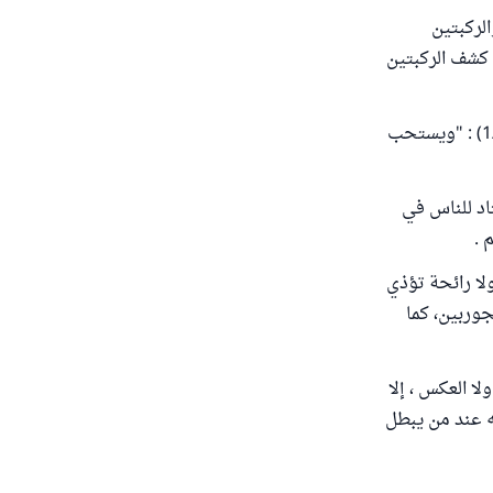
لركبتين
 كشف الركبتين
وأما المالكية فنصوا على التخيير ، قال ابن الحاجب رحمه الله في "جامع الأمهات" (1/97) : "ويستحب
اد للناس في
 .
لا رائحة تؤذي
وربين، كما
ا العكس ، إلا
ه عند من يبطل