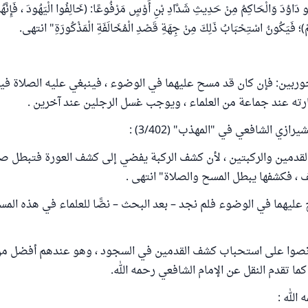
و دَاوُدَ وَالْحَاكِمُ مِنْ حَدِيثِ شَدَّادِ بْنِ أَوْسٍ مَرْفُوعًا: (خَالِفُوا الْيَهُودَ ، فَإِنَّه
هِمْ)؛ فَيَكُونُ اسْتِحْبَابُ ذَلِكَ مِنْ جِهَةِ قَصْدِ الْمُخَالَفَةِ الْمَذْكُورَةِ" انتهى.
جوربين: فإن كان قد مسح عليهما في الوضوء ، فينبغي عليه الصلاة فيهم
ته عند جماعة من العلماء ، ويوجب غسل الرجلين عند آخرين .
ازي الشافعي في "المهذب" (3/402) :
دمين والركبتين ، لأن كشف الركبة يفضي إلى كشف العورة فتبطل صلا
، فكشفها يبطل المسح والصلاة" انتهى .
عليهما في الوضوء فلم نجد – بعد البحث – نصًّا للعلماء في هذه ال
 نصوا على استحباب كشف القدمين في السجود ، وهو عندهم أفضل من
كما تقدم النقل عن الإمام الشافعي رحمه الله.
الله :