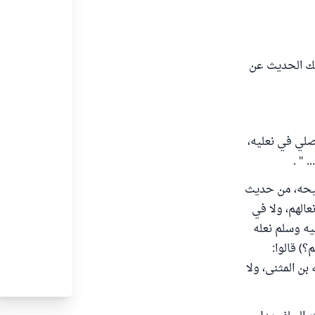
ذلك الحديث عن
صلي في نعليه،
 " .
حيحه، من حديث
عالهم، ولا في
يه وسلم نعله
؟) قالوا:
 بن المثنى، ولا