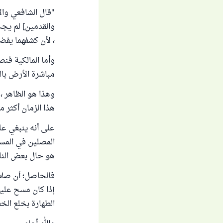
"قال الشافعي وال
والقدمين] لم يج
، لأن كشفهما يفضي 
مباشرة الأرض بال
وهذا هو الظاهر ،
هذا الزمان أكثر م
على أنه ينبغي عل
المصلين في المسج
هو حال بعض النا
فالحاصل؛ أن صلاة 
إذا كان مسح عليه
الطهارة بخلع الخف