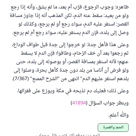
ظاهره: وجوب الرجوع، قرُب أم بعد، ما لم يشق، وأنه إذا رجع
ولو من بعيد: سقط عنه الدم، لكن المذهب أنه إذا جاوز مسافة
القصر: استقر عليه الدم، سواء رجع أو لم يرجع، وكذلك لو
وصل إلى بلده، فإن الدم يستقر عليه، سواء رجع أم لم يرجع.
وعلى هذا فأهل جدة: لو خرجوا إلى جدة قبل طواف الوداع،
ثم رجعوا بعد أن خف الزحام، وطافوا؛ فإن الدم لا يسقط
عنهم؛ لأنه استقر بمسافة القصر، أو بوصوله إلى بلده، حتى
ولو فرض أن أناسا من بلد دون جدة كأهل بحرة، وصلوا إلى
بلدهم استقر عليهم الدم" انتهى من "الشرح الممتع" (7/367).
وعلى ذلك؛ فعليك دم تذبحه في مكة ويوزع على فقرائها.
وينظر جواب السؤال (
41894
)
والله أعلم.
الحج والعمرة
المصدر
:
موقع الإسلام سؤال وجواب