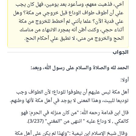
أخي، فذهبت معهم، وسأعود بعد يومين، فهل كان يجب
علي أن أطوف طواف الوداع قبل خروجي من مكة؟ وهل
علي فدية الآن؟ علما بأنني لم أخطط للخروج من مكة
أثناء حجي، وكنت أظن أنه بمجرد الانتهاء من مناسك
الحج والخروج من منى، لا تطبق علي أحكام الحج.
الجواب
الحمد لله والصلاة والسلام على رسول الله، وبعد:
أولا:
أهل مكة ليس عليهم أن يطوفوا للوداع؛ لأن الطواف وجب
توديعا للبيت، وهذا المعنى لا يوجد في أهل مكة لأنها وطنهم.
قال ابن قدامة رحمه الله: "من كان منزله في الحرم: فهو
كالمكي , لا وداع عليه " انتهى من "المغني" (3/237).
وقال شيخ الإسلام ابن تيمية :"ولهذا لم يكن على أهل مكة