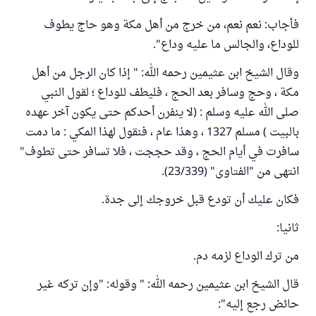
فأجاب: نعم نعم، من خرج من أهل مكة وهو حاج يطوف
للوداع، والجالس ما عليه وداع".
وقال الشيخ ابن عثيمين رحمه الله: " إذا كان الرجل من أهل
مكة ، وحج وسافر بعد الحج ، فليطف للوداع ؛ لقول النبي
صلى الله عليه وسلم : (لا ينفرن أحدكم حتى يكون آخر عهده
بالبيت ) مسلم 1327 ، وهذا عام ، فنقول لهذا المكي : ما دمت
سافرت في أيام الحج ، وقد حججت ، فلا تسافر حتى تطوف"
انتهى من "الفتاوى" (23/339).
فكان عليك أن تودع قبل خروجك إلى جدة.
ثانيا:
من ترك الوداع لزمه دم.
قال الشيخ ابن عثيمين رحمه الله: " وقوله: "وإن تركه غير
حائض رجع إليه":