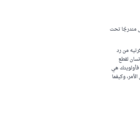
ل مندرجًا تحت
رتيه من رد
إنسان لقطع
، فأولويتك هي
الأمر، وكيفما