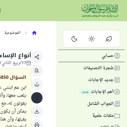
الموضوعية
أنواع الإسا
حسابي
17/ربيع الثاني/1445 الموافق 01/نوفمبر/2023
شجرة التصنيفات
السؤال
6850
جديد الإجابات
أهم الإجابات
جديد
يلعب معها، وأن
يقولون له، مع أ
الجواب الشامل
يمكن أن يكون ب
ملفات علمية
يقبلها، وأن ه