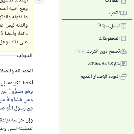
أولادها الاثني
المقالات
ومع أخيه الصغي
الكتب
ما تقوله والدت
والدته ليس عند
أرسل سؤالاً
دائما، وأيضا لأ
المحفوظات
على ذلك، وهل أ
تصفح دون انترنت
جديد
الجواب
شاركنا ملاحظاتك
الحمد لله والصلا
العودة للإصدار القديم
أختنا الكريمة، إ
وهو مَسْؤُولٌ عن رَعِيّ
وهي مَسْؤُولَةٌ عن رَع
مِن رَسولِ اللَّهِ صل
وإن حراسة براءة 
تصفينه ليس وضعًا