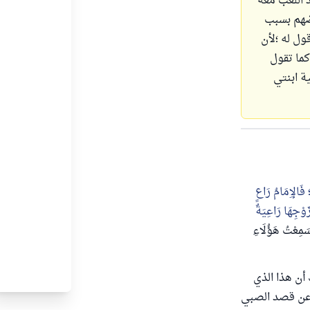
 اللعب معه
عضهم بسبب
ول له ؛لأن
كما تقول
ية ابنتي
فَالإِمَامُ رَاعٍ
جِهَا رَاعِيَةٌ
َمِعْتُ هَؤُلَاءِ
أن هذا الذي
 عن قصد الصبي