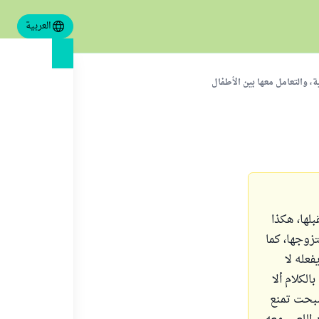
العربية
، والتعامل معها بين الأطفال
نها، ويقبلها، هكذا
تزوجها، كما
فعله لا
لكلام ألا
صبحت تمنع