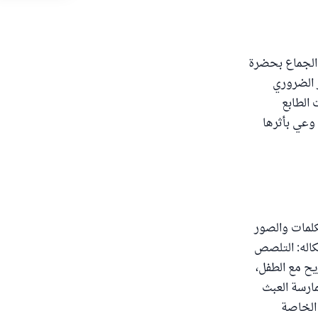
 الجماع بحضرة
ر الضروري
 الطابع
 وعي بأثرها
لمات والصور
كاله: التلصص
يح مع الطفل،
ارسة العبث
الخاصة