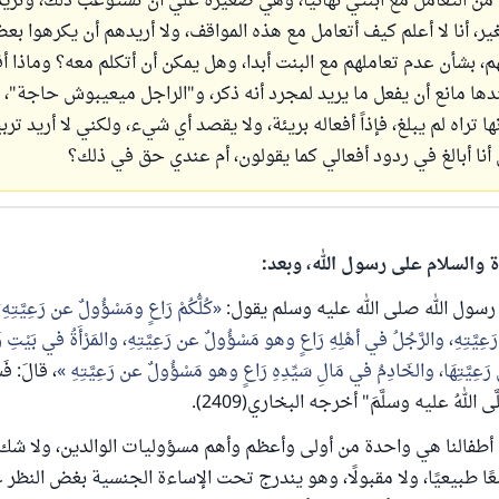
ن من التعامل مع ابنتي نهائيا، وهي صغيرة علي أن تستوعب ذلك، وتريد
ر، أنا لا أعلم كيف أتعامل مع هذه المواقف، ولا أريدهم أن يكرهوا ب
هم، بشأن عدم تعاملهم مع البنت أبدا، وهل يمكن أن أتكلم معه؟ وماذا أق
ها مانع أن يفعل ما يريد لمجرد أنه ذكر، و"الراجل ميعيبوش حاجة"، 
نها تراه لم يبلغ، فإذاً أفعاله بريئة، ولا يقصد أي شيء، ولكني لا أريد ترب
نا أبالغ في ردود أفعالي كما يقولون، أم عندي حق في ذلك؟
ة والسلام على رسول الله، وبعد:
ن رسول الله صلى الله عليه وسلم يقول:
كُلُّكُمْ رَاعٍ ومَسْؤُولٌ عن رَعِيَّتِهِ؛ 
َتِهِ، والرَّجُلُ في أهْلِهِ رَاعٍ وهو مَسْؤُولٌ عن رَعِيَّتِهِ، والمَرْأَةُ في بَيْتِ زَوْ
ِيَّتِهَا، والخَادِمُ في مَالِ سَيِّدِهِ رَاعٍ وهو مَسْؤُولٌ عن رَعِيَّتِهِ
، قالَ: فَس
َّى اللهُ عليه وسلَّمَ" أخرجه البخاري(2409).
أطفالنا هي واحدة من أولى وأعظم وأهم مسؤوليات الوالدين، ولا شك 
 طبيعيًا، ولا مقبولًا، وهو يندرج تحت الإساءة الجنسية بغض النظر