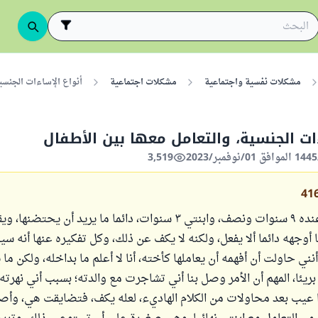
مشكلات نفسية واجتماعية
مشكلات اجتماعية
أنواع الإساءات الجنسية
ءات الجنسية، والتعامل معها بين الأطفال
3,519
41
ابن عم ابنتي عنده ٩ سنوات ونصف، وابنتي ٣ سنوات، دائما ما يريد أن يحتض
ا أوجهه دائما ألا يفعل، ولكنه لا يكف عن ذلك، وكل تفكيره عنها أنه سي
نني حاولت أن أفهمه أن يعاملها كأخته، أنا لا أعلم ما بداخله، ولكن ما ي
ريئا، المهم أن الأمر وصل بنا أني تشاجرت مع والدته؛ بسبب أني نهرته با
ذا عيب بعد محاولات من الكلام الهاديء، لعله يكف، فتضايقت هي، وأ