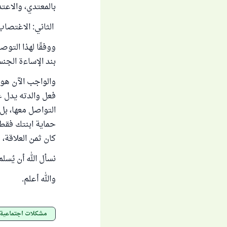
بالمعتدي، والاعت
الثاني: الاغتصاب
ووفقًا لهذا الت
بند الإساءة الجن
والواجب الآن هو 
فعل والدته يدل ع
التواصل معها، بل
حماية ابنتك فقط ل
كان ثمن العلاقة، 
نسأل الله أن يُس
والله أعلم.
مشكلات اجتماعية