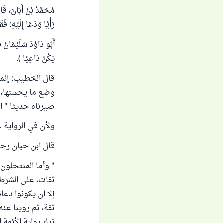
مُحَمَّدُ بْنُ أَبَانَ، قَا
رَأْيًا وَدَعَا إِلَيْهِ: فَ
أَبُو دَاوُدَ سُلَيْمَانُ ب
يَكُنْ دَاعِيًا ).
قال الخطيب: إنما
وضع ما يحسنها، كم
صيرناه حديثا " انتهى من 
ولأن في الرواية ع
قال ابن حبان رحمه
" وأما المنتحلون 
ثقات، على الشرط 
إلا أن يكونوا دعا
ثقة، ثم روينا عنه
ترك رواية الأئمة