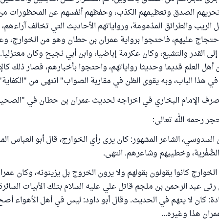
ن تحريهم الصدق وتعظيمهم الكذب، وحفظهم أنفسهم عن المحظورات من 
 الريب والطرائق المذمومة، ورواياتهم الأحاديث التي تخالف آراءهم، و
حتجاج عليهم، فاحتجوا برواية عمران بن حطان وهو من الخوارج، وعم
ى القدر والتشيع، وكان عكرمة إباضيا، وابن أبي نجيح وكان معتزليا.
 أهل العلم قديما وحديثا رواياتهم، واحتجوا بأخبارهم، فصار ذلك كال
 هذا الباب، وبه يقوى الظن في مقاربة الصواب" انتهى من "الكفاية" (1/380)
صرف الإمام البخاري في اخراجه لحديث عمران بن حطان في "الصحي
جر رحمه الله تعالى:
السدوسي، الشاعر المشهور: كان يرى رأي الخوارج، قال أبو العباس المب
الصُّفْرية، وخطيبهم وشاعرهم. انتهى.
الخوارج كانوا يقولون بقولهم ولا يرون الخروج بل يزينونه، وكان عمرا
رثى عبد الرحمن بن ملجم قاتل علي عليه السلام بتلك الأبيات السائرة
دة: كان لا يتهم في الحديث. وقال أبو داود: ليس في أهل الأهواء أص
مران هذا وغيره...