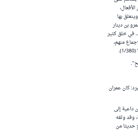
الأفعال،
يتعلق بها
رو بن دينار
.. في خلق كثير
إجماع منهم،
.
ح".
رد: كان عمران
ن داعية إلى
، وقد وثقه
ح حديثا من