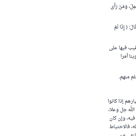
ُمِلَ، وَمَنْ رَأَى
الَ: ( إِذَا لَمْ
غيب فيها على
نا أمرا
لم منهم.
رهم إذا كانوا
الله جل وعلا،
فيه، وإن كان
له، فالاحتياط
نتهى من