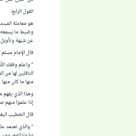
القول الرابع:
هو معاملة المبتد
وضبط ما يسمعه، و
عن شبهة وتأويل.
قال الإمام مسلم ر
" واعلم وفقك الل
الناقلين لها من ا
منها ما كان منها 
وهذا الذي يفهم 
إذا علموا منهم صد
قال الخطيب البغد
" والذي نعتمد عل
وشهاداتهم، ومن ج