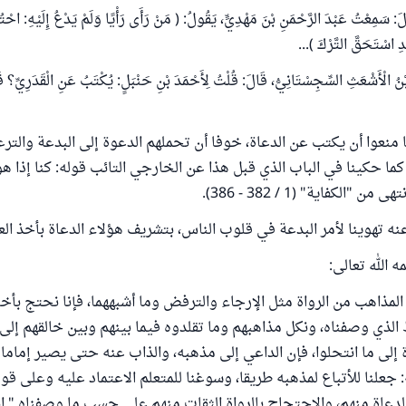
لَ: سَمِعْتُ عَبْدَ الرَّحْمَنِ بْنَ مَهْدِيٍّ، يَقُولُ: ( مَنْ رَأَى رَأْيًا وَلَمْ يَدْعُ إِلَيْهِ: احْت
قَدِ اسْتَحَقَّ التَّرْكَ )...
ْنُ الْأَشْعَثِ السِّجِسْتَانِيُّ، قَالَ: قُلْتُ لِأَحْمَدَ بْنِ حَنْبَلٍ: يُكْتَبُ عَنِ الْقَدَرِيِّ؟ قَ
 منعوا أن يكتب عن الدعاة، خوفا أن تحملهم الدعوة إلى البدعة والتر
ا حكينا في الباب الذي قبل هذا عن الخارجي التائب قوله: كنا إذا هوي
"الكفاية" (1 / 382 - 386).
نه تهوينا لأمر البدعة في قلوب الناس، بتشريف هؤلاء الدعاة بأخذ الع
 الله تعالى:
المذاهب من الرواة مثل الإرجاء والترفض وما أشبههما، فإنا نحتج بأخبا
الذي وصفناه، ونكل مذاهبهم وما تقلدوه فيما بينهم وبين خالقهم إلى 
ة إلى ما انتحلوا، فإن الداعي إلى مذهبه، والذاب عنه حتى يصير إماما 
: جعلنا للأتباع لمذهبه طريقا، وسوغنا للمتعلم الاعتماد عليه وعلى قو
 الدعاة منهم، والاحتجاج بالرواة الثقات منهم على حسب ما وصفناه " ا