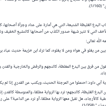
1/).
ب البدع الغليظة الشنيعة، التي هي أمارة على عناد وجرأة أصحابها، ك
أخف التي لا تثير شبهة صدور الكذب من أصحابها كالتشيع الخفيف ون
 الله تعالى:
ين من يغلو في هواه ومن لا يغلوه، كما ترك ابن خزيمة حديث عباد ب
ول من فرق بين البدع المغلظة، كالتجهم والرفض والخارجية والقدر، و
اء.
ة أبي داود: احتملوا من المرجئة الحديث، ويكتب عن القدري إذا لم يكن
البدع الغليظة، كالتجهم؛ ترد بها الرواية مطلقا، والمتوسطة كالقدر، إنم
خفية كالأرجاء، هل تقبل معها الرواية مطلقا، أو ترد عن الداعية؟ على ر
 (1/358).