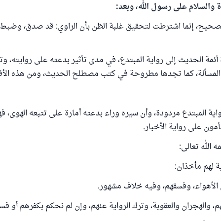
ة والسلام على رسول الله، وبعد:
حيح، إنما اشترطت لتحقيق غلبة الظن بأن الراوي: قد صدق، وضبط،
ئمة الحديث إلى رواية المبتدع، في مدى تأثير بدعته على روايته، وت
 المسألة، كما تجدها مطروحة في كتب مصطلح الحديث، ومن هذه الأق
اية المبتدع مردودة، وأن سيره وراء بدعته أمارة على تتبعه الهوى، فه
مون على رواية الأخبار.
 الله تعالى:
ية لهم مأخذان:
 الأهواء، وفسقهم، وفيه خلاف مشهور.
لهم، والهجران والعقوبة، وترك الرواية عنهم، وإن لم نحكم بكفرهم أو فس