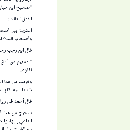
"صحيح ابن حبان" (160
القول الثالث:
التفريق بين أصحا
وأصحاب البدع ال
قال ابن رجب رحمه
" ومنهم من فرق ب
لغلوه...
وقريب من هذا الق
ذات الشبه، كالإرج
قال أحمد في رواي
فيخرج من هذا: أن 
الداعي إليها، وال
من "شرح علل الترمذي"