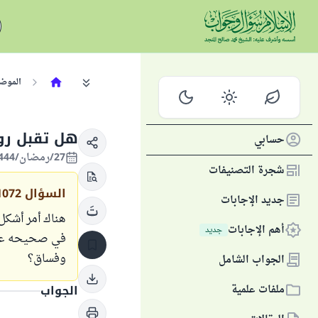
الموض
هل تقبل روا
حسابي
27/رمضان/1444 الموافق 18/أبريل/2023
شجرة التصنيفات
السؤال
1072
جديد الإجابات
هناك أمر أشكل 
أهم الإجابات
جديد
في صحيحه عن ع
وفساق؟
الجواب الشامل
ملفات علمية
الجواب