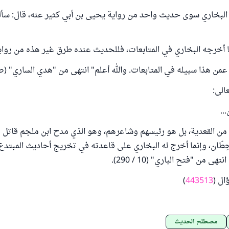
 البخاري سوى حديث واحد من رواية يحيى بن أبي كثير عنه، قال: سأ
 أخرجه البخاري في المتابعات، فللحديث عنده طرق غير هذه من رواية
من هذا سبيله في المتابعات. والله أعلم" انتهى من "هدي الساري" (ص 433
الى:
..
من القعدية، بل هو رئيسهم وشاعرهم، وهو الذي مدح ابن ملجم قاتل ع
حِطّان، وإنما أخرج له البخاري على قاعدته في تخريج أحاديث المبتدع
هى من "فتح الباري" (10 / 290).
ال (
443513
)
مصطلح الحديث