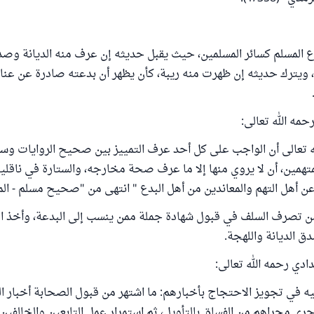
ع المسلم كسائر المسلمين، حيث يقبل حديثه إن عرف منه الديانة وصد
يترك حديثه إن ظهرت منه ريبة، كأن يظهر أن بدعته صادرة عن عناد 
حمه الله تعالى:
ه تعالى أن الواجب على كل أحد عرف التمييز بين صحيح الروايات وسق
لمتهمين، أن لا يروي منها إلا ما عرف صحة مخارجه، والستارة في ناقلي
عن أهل التهم والمعاندين من أهل البدع " انتهى من "صحيح مسلم - المقدمة
من تصرف السلف في قبول شهادة جملة ممن ينسب إلى البدعة، وأخذ 
ق الديانة واللهجة.
ادي رحمه الله تعالى:
يه في تجويز الاحتجاج بأخبارهم: ما اشتهر من قبول الصحابة أخبار ا
رى مجراهم من الفساق بالتأويل، ثم استمرار عمل التابعين والخالفين