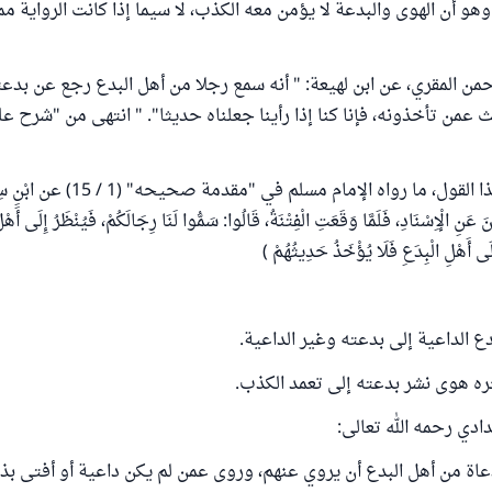
وهو أن الهوى والبدعة لا يؤمن معه الكذب، لا سيما إذا كانت الرواية 
حمن المقري، عن ابن لهيعة: " أنه سمع رجلا من أهل البدع رجع عن بد
 عمن تأخذونه، فإنا كنا إذا رأينا جعلناه حديثا". " انتهى من "شرح ع
ومما يساق في هذا القول، ما رواه الإمام م
َ عَنِ الْإِسْنَادِ، فَلَمَّا وَقَعَتِ الْفِتْنَةُ، قَالُوا: سَمُّوا لَنَا رِجَالَكُمْ، فَيُنْظَرُ إِلَى أَهْل
لَى أَهْلِ الْبِدَعِ فَلَا يُؤْخَذُ حَدِيثُهُمْ )
دع الداعية إلى بدعته وغير الداعية.
جره هوى نشر بدعته إلى تعمد الكذب.
ادي رحمه الله تعالى:
دعاة من أهل البدع أن يروي عنهم، وروى عمن لم يكن داعية أو أفتى بذل