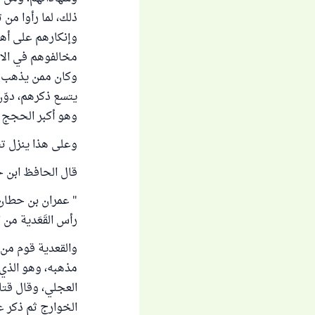
ذلك، لما رأوا م
وإنكارهم على أهل
مخالفوهم في الا
وكان ممن يذهب إل
يتسع ذكرهم، دوّن
وهو أكبر الحجج في
وعلى هذا ينزل ت
قال الحافظ ابن ح
" عمران بن حطان 
رأس القَعَدية من 
والقعدية قوم من 
مذهبه، وهو الذي 
العجلي، وقال قتا
الخوارج ثم ذكر ع