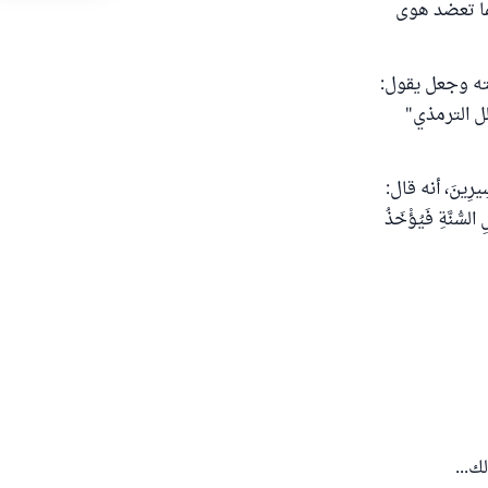
مما تعضد هوى
عته وجعل يقول:
لل الترمذي"
سلم في "مقدمة صحيحه" (1 / 15) عن ابْنِ سِيرِينَ، أنه قال:
ِ السُّنَّةِ فَيُؤْخَذُ
ك...