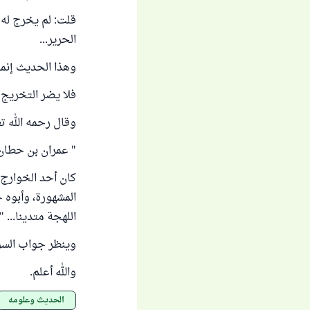
قلت: لم يخرج له
الحرير...
وهذا الحديث إنما
فلا يضر التخريج ع
وقال رحمه الله تع
" عمران بن حطان.
كان أحد الخوارج 
المشهورة، وأبوه 
اللهجة متدينا... " انت
وينظر جواب السؤ
والله أعلم.
الحديث وعلومه