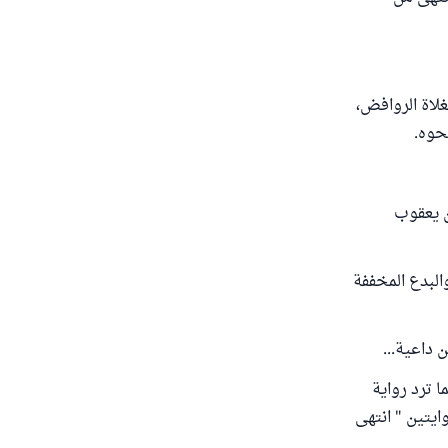
غلاة الروافض،
حوه.
ن يعقوب
البدع المخففة
 داعية...
ا ترد رواية
وايتين " انتهى