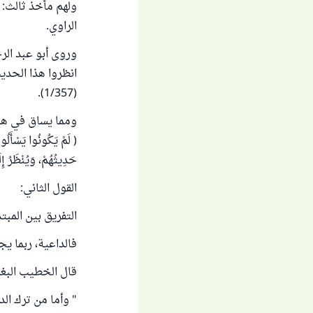
ولهم مأخذ ثالث: 
الراوي.
وروى أبو عبد الر
انظروا هذا الحديث
(1/357).
( لَمْ يَكُونُوا يَسْأَلُون
حَدِيثُهُمْ، وَيُنْظَرُ إِ
القول الثاني:
التفريق بين المبت
فالداعية، ربما ي
قال الخطيب البغد
" وأما من ترك ال