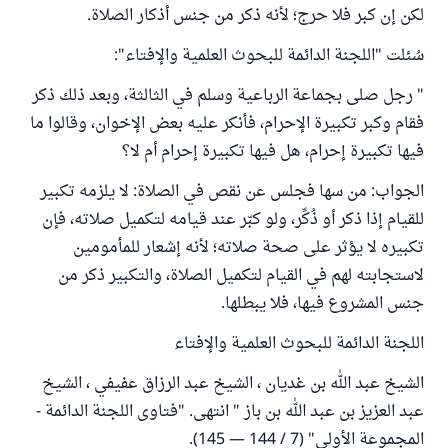
لكن إن كبر فلا حرج؛ لأنه ذكر من جنس أذكار الصلاة.
سُئلت "اللجنة الدائمة للبحوث العلمية والإفتاء":
" رجل صلى بجماعة الرباعية وسلم في الثالثة، وبعد ذلك ذكر
فقام وكبر تكبيرة الإحرام، فأنكر عليه بعض الإخوان، وقالوا ما
فيها تكبيرة إحرام، هل فيها تكبيرة إحرام أم لا؟
الجواب: من سها فجلس عن نقص في الصلاة: لا يلزمه تكبير
للقيام إذا ذكر أو ذُكِّر، ولو كبّر عند قيامه لتكميل صلاته، فإن
تكبيره لا يؤثر على صحة صلاته؛ لأنه إشعار للمأمومين
لاستجابته لهم في القيام لتكميل الصلاة، والتكبير ذكر من
جنس المشروع فيها، فلا يبطلها.
اللجنة الدائمة للبحوث العلمية والإفتاء
الشيخ عبد الله بن غديان ، الشيخ عبد الرزاق عفيفي ، الشيخ
عبد العزيز بن عبد الله بن باز " انتهى. "فتاوى اللجنة الدائمة -
المجموعة الأولى" (7 / 144 — 145).