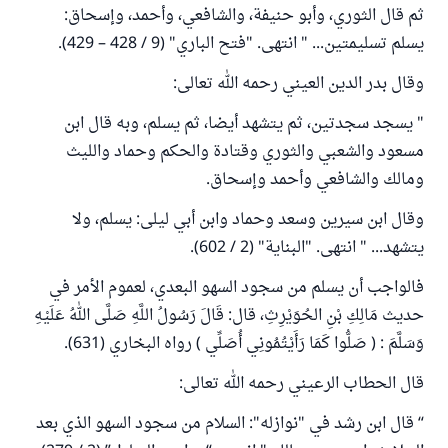
ثم قال الثوري، وأبو حنيفة، والشافعي، وأحمد، وإسحاق:
يسلم تسليمتين... " انتهى. "فتح الباري" (9 / 428 – 429).
وقال بدر الدين العيني رحمه الله تعالى:
" يسجد سجدتين، ثم يتشهد أيضا، ثم يسلم، وبه قال ابن
مسعود والشعبي والثوري وقتادة والحكم وحماد والليث
ومالك والشافعي وأحمد وإسحاق.
وقال ابن سيرين وسعد وحماد وابن أبي ليلى: يسلم، ولا
يتشهد... " انتهى. "البناية" (2 / 602).
فالواجب أن يسلم من سجود السهو البعدي، لعموم الأمر في
حديث مَالِكِ بْنِ الحُوَيْرِثِ، قال: قَالَ رَسُولُ اللَّهِ صَلَّى اللهُ عَلَيْهِ
وَسَلَّمَ : ( صَلُّوا كَمَا رَأَيْتُمُونِي أُصَلِّي ) رواه البخاري (631).
قال الحطاب الرعيني رحمه الله تعالى:
“ قال ابن رشد في "نوازله": السلام من سجود السهو الذي بعد