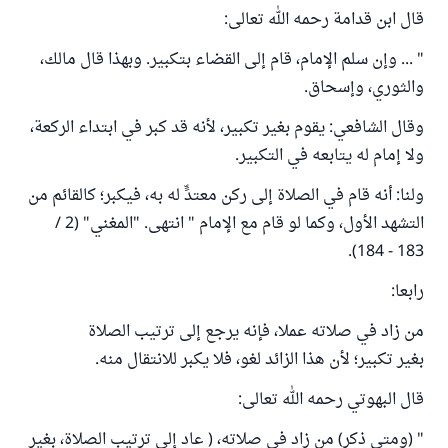
قال ابن قدامة رحمه الله تعالى:
" ... وإن سلم الإمام، قام إلى القضاء بتكبير. وبهذا قال مالك،
والثوري، وإسحاق.
وقال الشافعي: يقوم بغير تكبير، لأنه قد كبر في ابتداء الركعة،
ولا إمام له يتابعه في التكبير.
ولنا: أنه قام في الصلاة إلى ركن معتدٍّ له به، فيكبر؛ كالقائم من
التشهد الأول، وكما لو قام مع الإمام " انتهى. "المغني" (2 /
183 - 184).
رابعا:
من زاد في صلاته عملا، فإنه يرجع إلى ترتيب الصلاة
بغير تكبير؛ لأن هذا الزائد لغو، فلا يكبر للانتقال منه.
قال البهوتي رحمه الله تعالى:
" (ومتى ذكر) من زاد في صلاته، ( عاد إلى ترتيب الصلاة، بغير