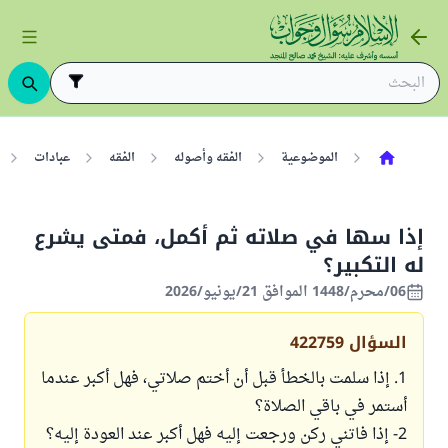
الموضوعية
الفقه وأصوله
الفقه
عبادات
إذا سها في صلاته ثم أكمل، فمتى يشرع
له التكبير؟
06/محرم/1448 الموافق 21/يونيو/2026
السؤال
422759
1. إذا سلمت بالخطأ قبل أن أختم صلاتي، فهل أكبر عندما
أستمر في باقي الصلاة؟
2- إذا فاتني ركن ورجعت إليه فهل أكبر عند العودة إليه؟