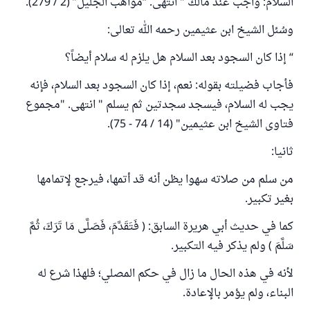
السلام: واجب عند مالك " انتهى. “مواهب الجليل” (2 / 279).
وسُئل الشيخ ابن عثيمين رحمه الله تعالى:
“ إذا كان السجود بعد السلام هل يلزم له سلام أيضاً؟
فأجاب فضيلته بقوله: نعم، إذا كان السجود بعد السلام، فإنه
يجب له السلام، فيسجد سجدتين ثم يسلم " انتهى. "مجموع
فتاوى الشيخ ابن عثيمين" (14 / 74 - 75).
ثانيا:
من سلم من صلاته سهوا يظن أنه قد أتمها، فيرجع لإتمامها
بغير تكبير.
كما في حديث أبي هريرة السابق: ( فَتَقَدَّمَ، فَصَلَّى مَا تَرَكَ، ثُمَّ
سَلَّمَ ) ولم يذكر فيه التكبير.
لأنه في هذه الحال ما زال في حكم المصلي؛ فلهذا شرع له
البناء، ولم يؤمر بالإعادة.