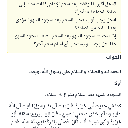
3- هل أكبر إذا وقفت بعد سلام الإمام إذا انضممت إلى
صلاة الجماعة متأخراً؟
4-هل يجب أو يستحب السلام بعد سجود السهو المُؤدى
بعد السلام من الصلاة؟
إذا سجدت سجود السهو بعد السلام ، فبعد سجود السهو
هذا، هل يجب أو يستحب أن أسلم سلام آخر؟
الجواب
الحمد لله والصلاة والسلام على رسول الله، وبعد:
أولا:
السجود للسهو بعد السلام يشرع له السلام.
كما في حديث أَبِي هُرَيْرَةَ، قَالَ: ( صَلَّى بِنَا رَسُولُ اللَّهِ صَلَّى اللهُ
عَلَيْهِ وَسَلَّمَ إِحْدَى صَلاَتَيِ العَشِيِّ - قَالَ ابْنُ سِيرِينَ: سَمَّاهَا أَبُو
هُرَيْرَةَ وَلَكِنْ نَسِيتُ أَنَا - قَالَ: فَصَلَّى بِنَا رَكْعَتَيْنِ، ثُمَّ سَلَّمَ، فَقَامَ