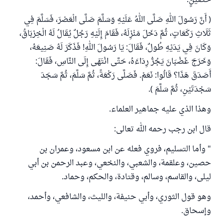
حُصَيْنٍ:
( أَنَّ رَسُولَ اللهِ صَلَّى اللهُ عَلَيْهِ وَسَلَّمَ صَلَّى الْعَصْرَ، فَسَلَّمَ فِي
ثَلَاثِ رَكَعَاتٍ، ثُمَّ دَخَلَ مَنْزِلَهُ، فَقَامَ إِلَيْهِ رَجُلٌ يُقَالُ لَهُ الْخِرْبَاقُ،
وَكَانَ فِي يَدَيْهِ طُولٌ، فَقَالَ: يَا رَسُولَ اللهِ! فَذَكَرَ لَهُ صَنِيعَهُ،
وَخَرَجَ غَضْبَانَ يَجُرُّ رِدَاءَهُ، حَتَّى انْتَهَى إِلَى النَّاسِ، فَقَالَ:
أَصَدَقَ هَذَا؟ قَالُوا: نَعَمْ. فَصَلَّى رَكْعَةً، ثُمَّ سَلَّمَ، ثُمَّ سَجَدَ
سَجْدَتَيْنِ، ثُمَّ سَلَّمَ ).
وهذا الذي عليه جماهير العلماء.
قال ابن رجب رحمه الله تعالى:
" وأما التسليم، فروي فعله عن ابن مسعود، وعمران بن
حصين، وعلقمة، والشعبي، والنخعي، وعبد الرحمن بن أبي
ليلى، والقاسم، وسالم، وقتادة، والحكم، وحماد.
وهو قول الثوري، وأبي حنيفة، والليث، والشافعي، وأحمد،
وإسحاق.