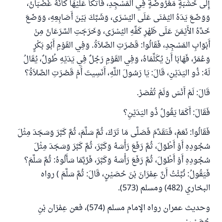
إِلَى خَشَبَةٍ مَعْرُوضَةٍ فِي المَسْجِدِ، فَاتَّكَأَ عَلَيْهَا كَأَنَّهُ غَضْبَانُ،
وَوَضَعَ يَدَهُ اليُمْنَى عَلَى اليُسْرَى، وَشَبَّكَ بَيْنَ أَصَابِعِهِ، وَوَضَعَ
خَدَّهُ الأَيْمَنَ عَلَى ظَهْرِ كَفِّهِ اليُسْرَى، وَخَرَجَتِ السَّرَعَانُ مِنْ
أَبْوَابِ المَسْجِدِ، فَقَالُوا: قَصُرَتِ الصَّلاَةُ. وَفِي القَوْمِ أَبُو بَكْرٍ
وَعُمَرُ، فَهَابَا أَنْ يُكَلِّمَاهُ، وَفِي القَوْمِ رَجُلٌ فِي يَدَيْهِ طُولٌ، يُقَالُ
لَهُ: ذُو اليَدَيْنِ، قَالَ: يَا رَسُولَ اللَّهِ، أَنَسِيتَ أَمْ قَصُرَتِ الصَّلاَةُ؟
قَالَ: لَمْ أَنْسَ وَلَمْ تُقْصَرْ.
فَقَالَ: أَكَمَا يَقُولُ ذُو اليَدَيْنِ؟
فَقَالُوا: نَعَمْ، فَتَقَدَّمَ فَصَلَّى مَا تَرَكَ، ثُمَّ سَلَّمَ، ثُمَّ كَبَّرَ وَسَجَدَ مِثْلَ
سُجُودِهِ أَوْ أَطْوَلَ، ثُمَّ رَفَعَ رَأْسَهُ وَكَبَّرَ، ثُمَّ كَبَّرَ وَسَجَدَ مِثْلَ
سُجُودِهِ أَوْ أَطْوَلَ، ثُمَّ رَفَعَ رَأْسَهُ وَكَبَّرَ، فَرُبَّمَا سَأَلُوهُ: ثُمَّ سَلَّمَ؟
فَيَقُولُ: نُبِّئْتُ أَنَّ عِمْرَانَ بْنَ حُصَيْنٍ، قَالَ: ثُمَّ سَلَّمَ ) رواه
البخاري (482) ومسلم (573).
وحديث عمران رواه الإمام مسلم (574)، فعن عِمْرَان بْنِ