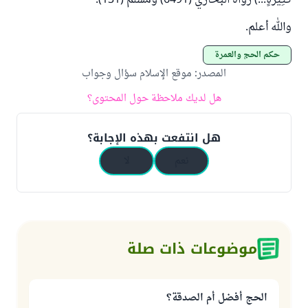
كَثِيرَةٍ...) رواه البخاري (6491) ومسلم (131).
والله أعلم.
حكم الحج والعمرة
المصدر
:
موقع الإسلام سؤال وجواب
هل لديك ملاحظة حول المحتوى؟
هل انتفعت بهذه الإجابة؟
نعم
لا
موضوعات ذات صلة
الحج أفضل أم الصدقة؟