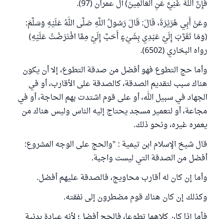
فَإِنَّ اللَّهَ غَنِيٌّ عَنِ الْعَالَمِينَ) آل عمران (97).
وعَنْ أَبِي هُرَيْرَةَ، قَالَ: قَالَ رَسُولُ اللَّهِ صَلَّى اللهُ عَلَيْهِ وَسَلَّمَ:
(وَمَا تَقَرَّبَ إِلَيَّ عَبْدِي بِشَيْءٍ أَحَبَّ إِلَيَّ مِمَّا افْتَرَضْتُ عَلَيْهِ)
رواه البخاري (6502).
وأما حج التطوع فهو أفضل من صدقة التطوع، إلا أن يكون
هناك سبب لتقديم الصدقة، كالصدقة على الأقارب، أو في
الجهاد في سبيل الله، أو على قوم اشتدت بهم الحاجة، أو في
مجاعة، أو لتعمير مسجد يحتاج إليه الناس وليس هناك من
يعمره غيره، ونحو ذلك.
قال شيخ الإسلام ابن تيمية : "والحج على الوجه المشروع:
أفضل من الصدقة التي ليست واجبة.
وأما إن كان له أقارب محاويج، فالصدقة عليهم أفضل.
وكذلك إن كان هناك قوم مضطرون إلى نفقته.
فأما إذا كان كلاهما تطوعا، فالحج أفضل؛ لأنه عبادة بدنية