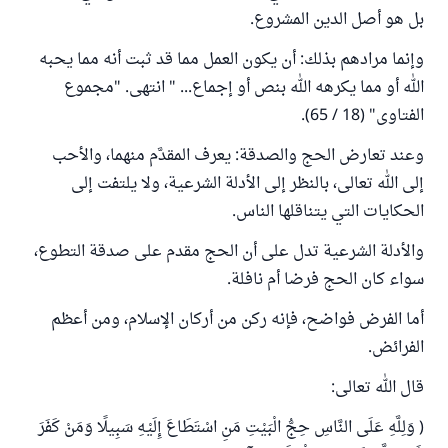
بل هو أصل الدين المشروع.
وإنما مرادهم بذلك: أن يكون العمل مما قد ثبت أنه مما يحبه
الله أو مما يكرهه الله بنص أو إجماع... " انتهى. "مجموع
الفتاوى" (18 / 65).
وعند تعارض الحج والصدقة: يعرف المقدَّم منهما، والأحب
إلى الله تعالى، بالنظر إلى الأدلة الشرعية، ولا يلتفت إلى
الحكايات التي يتناقلها الناس.
والأدلة الشرعية تدل على أن الحج مقدم على صدقة التطوع،
سواء كان الحج فرضا أم نافلة.
أما الفرض فواضح، فإنه ركن من أركان الإسلام، ومن أعظم
الفرائض.
قال الله تعالى:
( وَلِلَّهِ عَلَى النَّاسِ حِجُّ الْبَيْتِ مَنِ اسْتَطَاعَ إِلَيْهِ سَبِيلًا وَمَنْ كَفَرَ