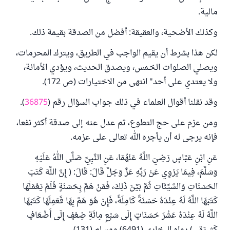
مالية.
وكذلك الأضحية، والعقيقة: أفضل من الصدقة بقيمة ذلك.
لكن هذا بشرط أن يقيم الواجب في الطريق، ويترك المحرمات،
ويصلي الصلوات الخـمس، ويصدق الحديث، ويؤدي الأمانة،
ولا يعتدي على أحد" انتهى من الاختيارات (ص 172).
وقد نقلنا أقوال العلماء في ذلك جواب السؤال رقم (
36875
).
ومن عزم على حج التطوع، ثم عدل عنه إلى صدقة أكثر نفعا،
فإنه يرجى له أن يأجره الله تعالى على عزمه.
عَنِ ابْنِ عَبَّاسٍ رَضِيَ اللَّهُ عَنْهُمَا، عَنِ النَّبِيِّ صَلَّى اللهُ عَلَيْهِ
وَسَلَّمَ، فِيمَا يَرْوِي عَنْ رَبِّهِ عَزَّ وَجَلَّ قَالَ: قَالَ: ( إِنَّ اللَّهَ كَتَبَ
الحَسَنَاتِ وَالسَّيِّئَاتِ ثُمَّ بَيَّنَ ذَلِكَ، فَمَنْ هَمَّ بِحَسَنَةٍ فَلَمْ يَعْمَلْهَا
كَتَبَهَا اللَّهُ لَهُ عِنْدَهُ حَسَنَةً كَامِلَةً، فَإِنْ هُوَ هَمَّ بِهَا فَعَمِلَهَا كَتَبَهَا
اللَّهُ لَهُ عِنْدَهُ عَشْرَ حَسَنَاتٍ إِلَى سَبْعِ مِائَةِ ضِعْفٍ إِلَى أَضْعَافٍ