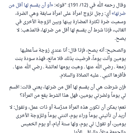
وقال رحمه الله في (12/ 191): "قوله:
أو أن يقسم لها أقل من
ضرتها
أي: رجل تزوج امرأة على امرأة سابقة وهي الضرة،
وسميت ضرة لكثرة المضارة بينها وبين الزوجة الأخرى في
الغالب، فإذا شرط أن يقسم لها أقل من ضرتها، فالمذهب: لا
يصح.
والصحيح: أنه يصح، فإذا قال: أنا عندي زوجة سأعطيها
يومين وأنت يوماً، فرضيت بذلك فلا مانع، فهذه سودة بنت
زمعة ـ رضي الله عنها ـ وهبت يومها لعائشة ـ رضي الله عنها ـ
فأقرها النبي ـ عليه الصلاة والسلام.
فإن شرطت هي أن يقسم لها أقل من ضرتها، يعني قالت: اقسم
لي يوماً ولضرتي يومين، فهل هذا الشرط يقع من المرأة؟
نعم؛ يمكن أن تكون هذه المرأة مدرِّسة أو ذات عمل، وتقول: لا
أريد أن تأتيني يوماً وراء يوم، ائتني يوماً وللزوجة الأخرى
يومين، أو تقول: لي يوم، ولها ستة أيام، أو يوم الخميس
والجمعة مثلاً، والباقي للأولى.