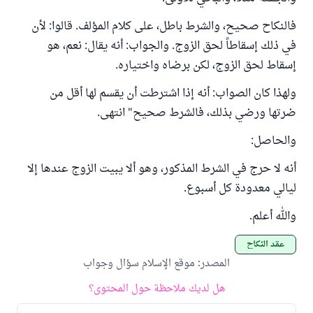
فالنكاح صحيح، والشرط باطل، على كلام المؤلف. قالوا: لأن
في ذلك إسقاطاً لحق الزوج. والجواب: أنه يقال: نعم، هو
إسقاط لحق الزوج، لكن برضاه واختياره.
ولهذا كان الصواب: أنه إذا اشترطت أن يقسم لها أقل من
ضرتها ورضي بذلك، فالشرط صحيح" انتهى.
والحاصل:
أنه لا حرج في الشرط المذكور، وهو ألا يبيت الزوج عندها إلا
ليالي معدودة كل أسبوع.
والله أعلم.
عقد النكاح
المصدر
:
موقع الإسلام سؤال وجواب
هل لديك ملاحظة حول المحتوى؟