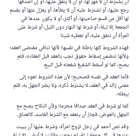
أن يشترط أن لا مهر لها، أو أن لا ينفق عليها، أو إن أصدقها
رجع عليها، أو تشترط عليه أن لا يطأها، أو يعزل عنها أو يقسم
لها أقل من قسم صاحبتها، أو أكثر، أو لا يكون عندها في
الجمعة إلا ليلة، أو شرط لها النهار دون الليل، أو شرط على
المرأة أن تنفق عليه، أو تعطيه شيئا
فهذه الشروط كلها باطلة في نفسها؛ لأنها تنافي مقتضى العقد؛
ولأنها تتضمن إسقاط حقوق تجب بالعقد قبل انعقاده، فلم
يصح، كما لو أسقط الشفيعُ شفعتَه قبل البيع.
فأما العقد في نفسه فصحيح؛ لأن هذه الشروط تعود إلى
معنى زائد في العقد، لا يشترط ذكره، ولا يضر الجهل به، فلم
يبطله.
كما لو شرط في العقد صداقا محرما؛ ولأن النكاح يصح مع
الجهل بالعوض، فجاز أن ينعقد مع الشرط الفاسد، كالعتاق.
وقد نص أحمد في رجل تزوج امرأة، وشرط عليها أن يبيت
عندها في كل جمعة ليلة، ثم رجعت وقالت: لا أرضى إلا ليلة