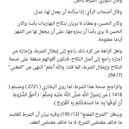
وقال الثوري: الشرط باطل.
وقال أصحاب الرأي: إذا سألته أن يعدل لها، عدل.
وكان الحسن، وعطاء لا يريان بنكاح النهاريات بأسا، وكان
الحسن لا يرى بأسا أن يتزوجها، على أن يجعل لها من الشهر
أياما معلومة.
ولعل كراهة من كره ذلك راجع إلى إبطال الشرط، وإجازة من
أجازه راجع إلى أصل النكاح، فتكون أقوالهم متفقة على صحة
النكاح وإبطال الشرط، كما قلنا. والله أعلم" انتهى من "المغني"
(7/ 94).
والراجح صحة هذا الشرط؛ لما روى البخاري ( 2721 ) ومسلم (
1418 ) عن رَسُولُ اللَّهِ صَلَّى اللَّهُ عَلَيْهِ وَسَلَّمَ : ( أَحَقُّ الشُّرُوطِ
أَنْ تُوفُوا بِهِ: مَا اسْتَحْلَلْتُمْ بِهِ الْفُرُوجَ ).
وينظر: "الشرح الممتع" (12/ 195) وفيه بيان أن الشرط الفاسد
ما خالف مقتضى الشرع، لا ما خالف مقتضى العقد.