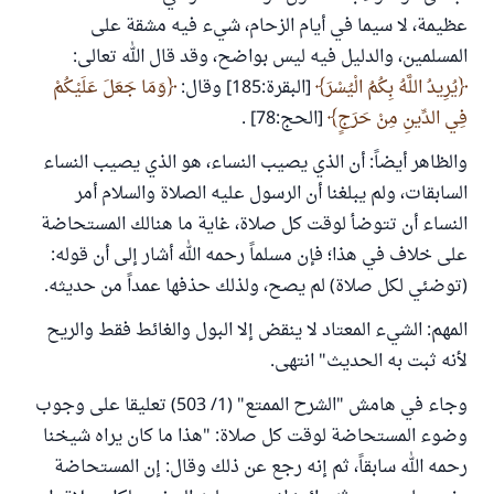
عظيمة، لا سيما في أيام الزحام، شيء فيه مشقة على
المسلمين، والدليل فيه ليس بواضح، وقد قال الله تعالى:
يُرِيدُ اللَّهُ بِكُمُ الْيُسْرَ
[البقرة:185] وقال:
وَمَا جَعَلَ عَلَيْكُمْ
فِي الدِّينِ مِنْ حَرَجٍ
[الحج:78] .
والظاهر أيضاً: أن الذي يصيب النساء، هو الذي يصيب النساء
السابقات، ولم يبلغنا أن الرسول عليه الصلاة والسلام أمر
النساء أن تتوضأ لوقت كل صلاة، غاية ما هنالك المستحاضة
على خلاف في هذا؛ فإن مسلماً رحمه الله أشار إلى أن قوله:
(توضئي لكل صلاة) لم يصح، ولذلك حذفها عمداً من حديثه.
المهم: الشيء المعتاد لا ينقض إلا البول والغائط فقط والريح
لأنه ثبت به الحديث" انتهى.
وجاء في هامش "الشرح الممتع" (1/ 503) تعليقا على وجوب
وضوء المستحاضة لوقت كل صلاة: "هذا ما كان يراه شيخنا
رحمه الله سابقاً، ثم إنه رجع عن ذلك وقال: إن المستحاضة