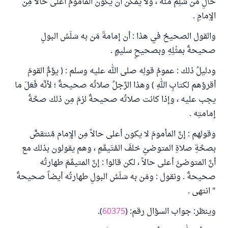
حالِ مَن سَلِمَ منه ، ولا يمكن أن يكون المأمومُ أعلى حالاً مِن
الإِمامِ .
والقول الصحيحُ في هذا : أن إمامةَ مَن به سَلَسُ البولِ
صحيحةٌ بمثْلِهِ وبصحيحٍ سليمٍ .
ودليلُ ذلك : عمومُ قولِه صلى الله عليه وسلم : ( يؤمُّ القومَ
أقرؤهم لكتابِ اللهِ ) وهذا الرَّجلُ صلاتُه صحيحةٌ ؛ لأنَّه فَعَلَ ما
يجب عليه ، وإذا كانت صلاتُه صحيحةٌ لزمَ مِن ذلك صحَّةُ
إمامتِه .
وقولهم : إنَّ المأمومَ لا يكون أعلى حالاً مِن الإِمام مُنتقضٌ
بصحَّةِ صلاةِ المتوضئِ خلفَ المُتَيمِّمِ ، وهم يقولون بذلك مع
أنَّ المتوضئَ أعلى حالاً ، لكن قالوا : إنَّ المتيمِّمَ طهارتُه
صحيحةٌ . ونقول : ومَن به سَلَسُ البولِ طهارتُه أيضاً صحيحةٌ
" انتهى .
وينظر: جواب السؤال رقم: (
60375
).