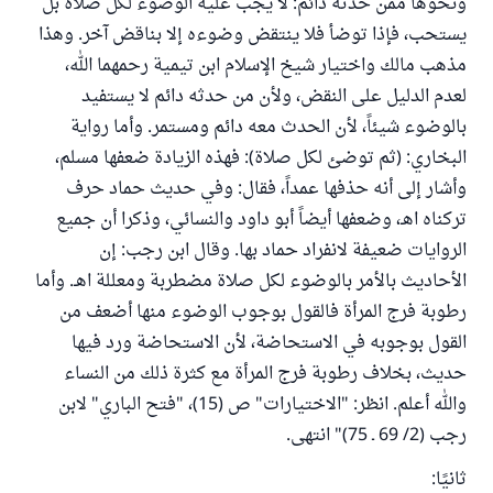
ونحوها ممن حدثه دائم: لا يجب عليه الوضوء لكل صلاة بل
يستحب، فإذا توضأ فلا ينتقض وضوءه إلا بناقض آخر. وهذا
مذهب مالك واختيار شيخ الإسلام ابن تيمية رحمهما الله،
لعدم الدليل على النقض، ولأن من حدثه دائم لا يستفيد
بالوضوء شيئاً، لأن الحدث معه دائم ومستمر. وأما رواية
البخاري: (ثم توضئ لكل صلاة): فهذه الزيادة ضعفها مسلم،
وأشار إلى أنه حذفها عمداً، فقال: وفي حديث حماد حرف
تركناه اهـ، وضعفها أيضاً أبو داود والنسائي، وذكرا أن جميع
الروايات ضعيفة لانفراد حماد بها. وقال ابن رجب: إن
الأحاديث بالأمر بالوضوء لكل صلاة مضطربة ومعللة اهـ. وأما
رطوبة فرج المرأة فالقول بوجوب الوضوء منها أضعف من
القول بوجوبه في الاستحاضة، لأن الاستحاضة ورد فيها
حديث، بخلاف رطوبة فرج المرأة مع كثرة ذلك من النساء
والله أعلم. انظر: "الاختيارات" ص (15)، "فتح الباري" لابن
رجب (2/ 69 ـ 75)" انتهى.
ثانيًا: