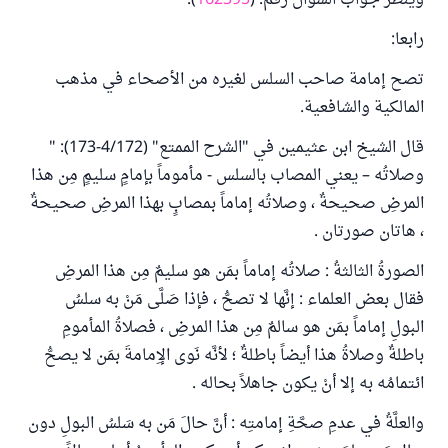
وينظر جواب السؤال رقم: (
162395
).
رابعا:
تصح إمامة صاحب السلس لغيره من الأصحاء في مذهب
المالكية والشافعية.
قال الشيخ ابن عثيمين في "الشرح الممتع" (4/172-173): "
وصلاتُه – يعني المصاب بالسلس - مأموماً بإمامٍ سليمٍ مِن هذا
المرضِ صحيحةٌ ، وصلاتُه إماماً بمصابٍ بهذا المرضِ صحيحةٌ
، هاتان صورتان .
الصورةُ الثالثةُ : صلاتُه إماماً بمَن هو سليمٌ مِن هذا المرضِ
فقال بعض العلماء : إنَّها لا تصحُّ ، فإذا صَلَّى مَنْ به سلسُ
البولِ إماماً بمَن هو سالمٌ مِن هذا المرضِ ، فصلاةُ المأمومِ
باطلةٌ وصلاةُ هذا أيضاً باطلةٌ ؛ لأنَّه نَوى الإِمامةَ بمَن لا يصحُّ
ائتمامُه به إلا أنْ يكون جاهلاً بحاله .
والعلَّةُ في عدمِ صحَّةِ إمامتِه : أنَّ حالَ مَن به سَلسُ البولِ دون