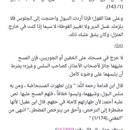
(1/ 143).
وعلى هذا القول؛ فإذا أردت التبول واحتجت إلى الجلوس فلا
يلزمك غسل الدبر ولا تغيير الفوطة؛ لا سيما إذا كنت في خارج
المنزل، وكان يشق عليك ذلك.
ثالثًا:
لا حرج في مسحك على الخفين أو الجوربين، فإن المسح
عليهما جائز لأصحاب الأعذار، كصاحب السلس وغيره؛ بشرط
أن يلبسهما على وضوء كامل.
قال ابن قدامة رحمه الله: " وإن تطهرت المستحاضة ، ومن به
سلس البول، وشبههما، ولبسوا خفافاً ، فلهم المسح عليها. نص
عليه أحمد; لأن طهارتهم كاملة في حقهم. قال ابن عقيل: لأنها
مضطرة إلى الترخص، وأحق من يترخص المضطر.." انتهى من
"المغني.(1/174) "