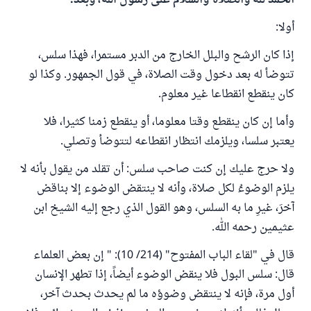
الحمد لله والصلاة والسلام على رسول الله، وبعد:
أولا:
إذا كان الرشح والبلل الخارج من الدبر مستمرا، فهذا سلس،
تتوضأ له بعد دخول وقت الصلاة، في قول الجمهور. وكذا لو
كان ينقطع انقطاعا غير معلوم.
وأما إن كان ينقطع وقتا معلوما، أو ينقطع زمنا كثيرا، فلا
يعتبر سلسا، ويلزمك انتظار انقطاعه لتتوضأ وتصلي.
ولا حرج عليك إن كنت صاحب سلس: أن تقلد من يقول بأنه لا
يلزم الوضوءُ لكل صلاة، وأنه لا ينتقض الوضوء إلا بناقض
آخرَ، غيرِ ما به السلس، وهو القول الذي رجع إليه الشيخ ابن
عثيمين رحمه الله.
قال في "لقاء الباب المفتوح" (214/ 10): " إن بعض العلماء
قال: سلس البول فلا ينقض الوضوء أيضاً، إذا تطهر الإنسان
أول مرة، فإنه لا ينتقض وضوؤه ما لم يحدث بحدث آخر،