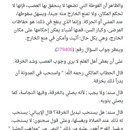
والظاهر أن الفوطة التي تضعها لا يتحقق بها العصب، فإنها لا
تحكم المكان، ولا تمنع الخارج منه جيدا، ويسهل سقوطها،
عند المشي أو الحركة. وإنما الذي ينفع في ذلك: هو حفاظات
المرضى، وكبار السن، فمنها أشياء يمكن إحكامها على مكان
الخارج، وهي بكل حال: أثبت وأمكن في منع الخارج.
وينظر جواب السؤال رقم: (
279406
).
على أن بعض أهل العلم لا يرى وجوب العصب وشد الخرقة.
قال الحطاب المالكي رحمه الله: " واستحب في المدونة أن
يدرأ ذلك بخرقة.
قال سند: ولا يجب ; لأنه يصلي بالخرقة، وفيها النجاسة، كما
يصلي بثوبه.
قال سند: هل يستحب تبديل الخرقة؟ قال الإبياني: يستحب
له ذلك عند الصلاة ويغسلها، وعلى قول سحنون: لا يستحب،
وغسل الفرج أهون عليه من ذلك " انتهى من "مواهب الجليل"