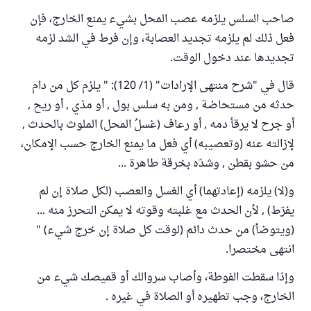
صاحب السلس يلزمه عصب المحل بشيء يمنع الخارج، فإن
فعل ذلك لم يلزمه تجديد العصابة، وإن فرط في الشد لزمه
تجديدها عند دخول الوقت.
قال في "شرح منتهى الإرادات" (1/ 120): " يلزم كل من دام
حدثه من مستحاضة , ومن به سلس بول , أو مذي , أو ريح ,
أو جرح لا يرقأ دمه , أو رعاف (غسلُ المحل) الملوث بالحدث ,
لإزالته عنه (وتعصيبه) أي فعل ما يمنع الخارج حسب الإمكان،
من حشو بقطن , وشدّه بخرقة طاهرة ...
و(لا) يلزمه (إعادتهما) أي الغسل والعصب (لكل صلاة إن لم
يفرّط) , لأن الحدث مع غلبته وقوته لا يمكن التحرز منه ...
(ويتوضأ) من حدث دائم (لوقت كل صلاة إن خرج شيء) "
انتهى مختصرا.
وإذا سقطت الفوطة، وأصاب سروالك أو قميصك شيء من
الخارج، وجب تطهيره أو الصلاة في غيره .