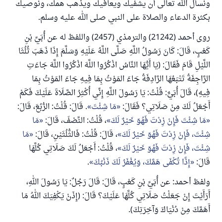
ونسأل الله تعالى أن يشفيك ويعافيك ويذهب همك، ونوصيك
بكثرة الدعاء والصلاة على النبي صلى الله عليه وسلم.
روى أحمد (21242) والترمذي (2457) واللفظ له عن أُبَيِّ بْنِ
كَعْبٍ، قَالَ: كَانَ رَسُولُ اللَّهِ صَلَّى اللَّهُ عَلَيْهِ وَسَلَّمَ إِذَا ذَهَبَ ثُلُثَا
اللَّيْلِ قَامَ فَقَالَ: (يَا أَيُّهَا النَّاسُ اذْكُرُوا اللَّهَ اذْكُرُوا اللَّهَ جَاءَتِ
الرَّاجِفَةُ تَتْبَعُهَا الرَّادِفَةُ جَاءَ المَوْتُ بِمَا فِيهِ جَاءَ المَوْتُ بِمَا
فِيهِ)، قَالَ أُبَيٌّ: قُلْتُ: يَا رَسُولَ اللَّهِ إِنِّي أُكْثِرُ الصَّلَاةَ عَلَيْكَ فَكَمْ
أَجْعَلُ لَكَ مِنْ صَلَاتِي؟ فَقَالَ:
مَا شِئْتَ
. قَالَ: قُلْتُ: الرُّبُعَ، قَالَ:
مَا شِئْتَ فَإِنْ زِدْتَ فَهُوَ خَيْرٌ لَكَ
، قُلْتُ: النِّصْفَ، قَالَ:
مَا
شِئْتَ، فَإِنْ زِدْتَ فَهُوَ خَيْرٌ لَكَ
، قَالَ: قُلْتُ: فَالثُّلُثَيْنِ، قَالَ:
مَا
شِئْتَ، فَإِنْ زِدْتَ فَهُوَ خَيْرٌ لَكَ
، قُلْتُ: أَجْعَلُ لَكَ صَلَاتِي كُلَّهَا
قَالَ:
إِذًا تُكْفَى هَمَّكَ، وَيُغْفَرُ لَكَ ذَنْبُكَ
.
ولفظ أحمد: عن أُبَيِّ بْنِ كَعْبٍ، قَالَ: قَالَ رَجُلٌ: يَا رَسُولَ اللهِ،
أَرَأَيْتَ إِنْ جَعَلْتُ صَلَاتِي كُلَّهَا عَلَيْكَ؟ قَالَ: (إِذَنْ يَكْفِيَكَ اللهُ مَا
أَهَمَّكَ مِنْ دُنْيَاكَ وَآخِرَتِكَ).