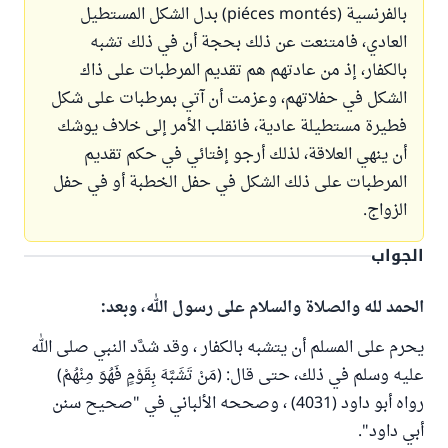
بالفرنسية (piéces montés) بدل الشكل المستطيل
العادي، فامتنعت عن ذلك بحجة أن في ذلك تشبه
بالكفار، إذ من عادتهم هم تقديم المرطبات على ذاك
الشكل في حفلاتهم، وعزمت أن آتي بمرطبات على شكل
فطيرة مستطيلة عادية، فانقلب الأمر إلى خلاف يوشك
أن ينهي العلاقة، لذلك أرجو إفتائي في حكم تقديم
المرطبات على ذلك الشكل في حفل الخطبة أو في حفل
الزواج.
الجواب
الحمد لله والصلاة والسلام على رسول الله، وبعد:
يحرم على المسلم أن يتشبه بالكفار ، وقد شدَّد النبي صلى الله
عليه وسلم في ذلك، حتى قال: (مَنْ تَشَبَّهَ بِقَوْمٍ فَهُوَ مِنْهُمْ)
رواه أبو داود (4031) ، وصححه الألباني في "صحيح سنن
أبي داود".