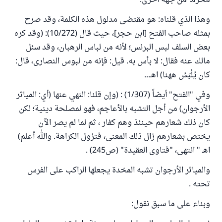
محرماً من جهة أخرى.
وهذا الذي قلناه: هو مقتضى مدلول هذه الكلمة، وقد صرح
بمثله صاحب الفتح [ابن حجر]، حيث قال (10/272): (وقد كره
بعض السلف لبس البرنس؛ لأنه من لباس الرهبان، وقد سئل
مالك عنه فقال: لا بأس به. قيل: فإنه من لبوس النصارى، قال:
كان يُلْبَسُ ههنا) اهـ...
وفي "الفتح" أيضاً (1/307) : (وإن قلنا: النهي عنها (أي: المياثر
الأرجوان) من أجل التشبه بالأعاجم، فهو لمصلحة دينية؛ لكن
كان ذلك شعارهم حينئذ وهم كفار ، ثم لما لم يصر الآن
يختص بشعارهم زال ذلك المعنى، فتزول الكراهة. والله أعلم)
اهـ " انتهى، "فتاوى العقيدة" (ص245) .
والمياثر الأرجوان تشبه المخدة يجعلها الراكب على الفرس
تحته .
وبناء على ما سبق نقول: