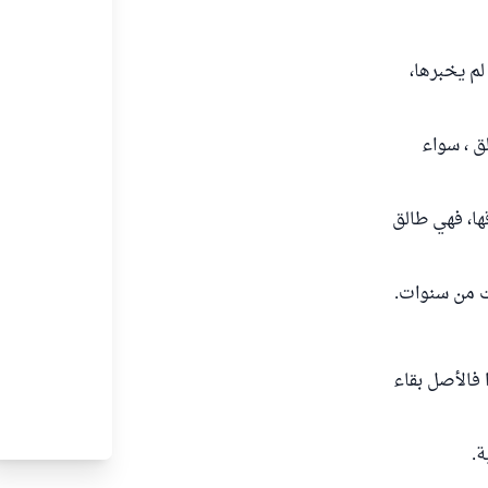
لم يخبرها،
هي طالق ، سواء
 امرأتي بطلاقها، فهي طالق
هت من سنوات.
 فالأصل بقاء
ة.