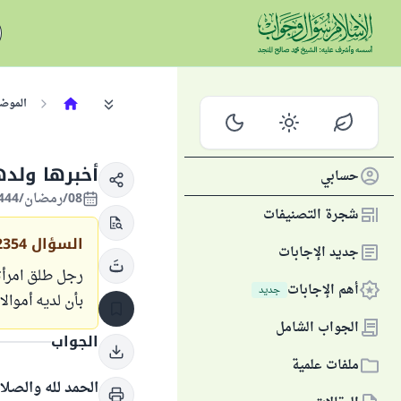
الموض
أخبرها ولده
حسابي
08/رمضان/1444 الموافق 30/مارس/2023
شجرة التصنيفات
السؤال
2354
جديد الإجابات
رجل طلق امرأته
أهم الإجابات
جديد
بأن لديه أموالا
الجواب الشامل
الجواب
ملفات علمية
الحمد لله والصلا