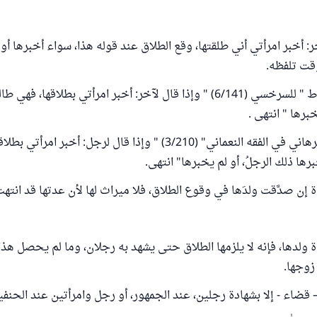
ر: أخبر امرأتي أني طلقتها، وقع الطلاق عند قوله هذا، سواء أخبرها أو 
قت تلفظه.
جاء في " المبسوط " للسرخسي (6/141) " وإذا قال لآخر: أخبر امرأتي بطلاقها، ف
برها " انتهى .
وفي "المحيط البرهاني في الفقه النعماني" (3/210) " وإذا قال لرجل: أخبر
برها ذلك الرجلُ، أو لم يخبرها" انتهى.
ة إن صدَّقت ولدَها في وقوع الطلاق، فلا ميراث لها لأن عدتها قد انت
ة ولدها، فإنه لا يلزمها الطلاق حتى يشهد به رجلان، وما لم يحصل هذا
زوجها.
 قضاء - إلا بشهادة رجلين، عند الجمهور، أو رجل وامرأتين عند الحنفي