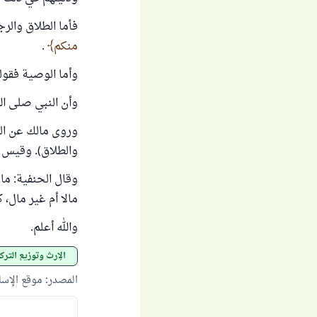
فأما الطلاق والر
منكم
.
وأما الوصية فقول
وأن النبي صلى ال
وروى مالك عن الز
والطلاق). وقيس ع
وقال الحنفية: ما
مالا أم غير مال، 
والله أعلم.
الإرث وتوزيع الترك
المصدر
:
موقع الإس