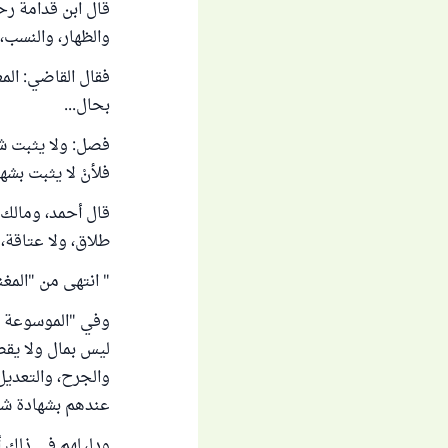
قال ابن قدامة رحم
والظهار، والنسب، 
فقال القاضي: الم
بحال...
فصل: ولا يثبت شي
فلأنْ لا يثبت بشه
قال أحمد، ومالك، 
طلاق، ولا عتاقة، 
" انتهى من "المغني" (10/
ليس بمال ولا يقصد
والجرح، والتعديل،
عندهم بشهادة شاه
ودليلهم في ذلك أ