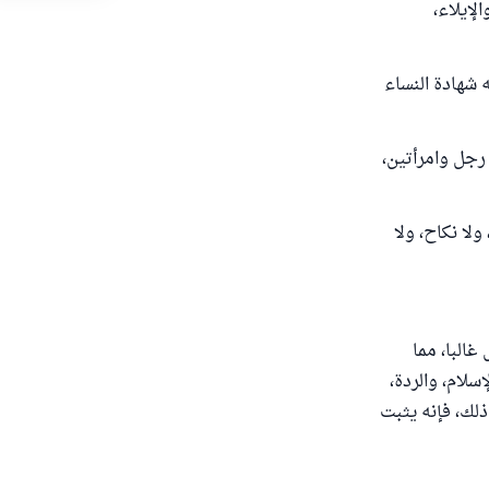
لإيلاء،
 شهادة النساء
رجل وامرأتين،
لا نكاح، ولا
رجال غالبا، مما
سلام، والردة،
ذلك، فإنه يثبت