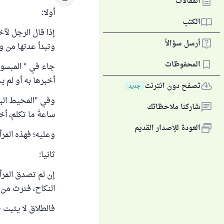
المقالات
أولا:
الكتب
إذا قال الرجل لآخ
أرسل سؤالاً
وتبدأ عدتها من و
المحفوظات
أخبرها به أو لم يخ
تصفح دون انترنت
جديد
شاركنا ملاحظاتك
ساعةَ ما تكلم، أخ
العودة للإصدار القديم
وعليه؛ فهذه المرأ
ثانيا:
إن لم تصدق المرأ
النكاح، فترث من 
فالطلاق لا يثبت –