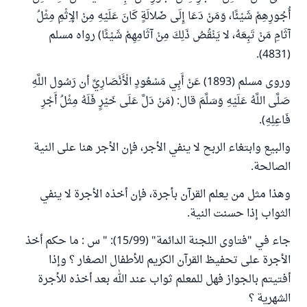
أُجُورِهِمْ شَيْئًا، وَمَنْ دَعَا إِلَى ضَلالَةٍ كَانَ عَلَيْهِ مِنْ الإِثْمِ مِثْلُ
آثَامِ مَنْ تَبِعَهُ، لا يَنْقُصُ ذَلِكَ مِنْ آثَامِهِمْ شَيْئًا) رواه مسلم
(4831).
وروى مسلم (1893) عَنْ أَبِي مَسْعُودٍ الْأَنْصَارِيِّ أن رَسُول اللَّهِ
صَلَّى اللَّهُ عَلَيْهِ وَسَلَّمَ قال: (مَنْ دَلَّ عَلَى خَيْرٍ فَلَهُ مِثْلُ أَجْرِ
فَاعِلِهِ).
والبيع وابتغاء الربح لا ينفي الأجر، فإن الأجر هنا على النية
الصالحة.
وهذا مثل من يعلم القرآن بأجرة، فإن أخذه الأجرة لا ينفي
الثواب إذا حسنت النية.
جاء في "فتاوى اللجنة الدائمة" (15/99): " س : ما حكم أخذ
الأجرة على تحفيظ القرآن الكريم للأطفال الصغار ؟ وإذا
أفتيتم بالجواز فهل للمعلم ثواب عند الله بعد أخذه للأجرة
الشهرية ؟