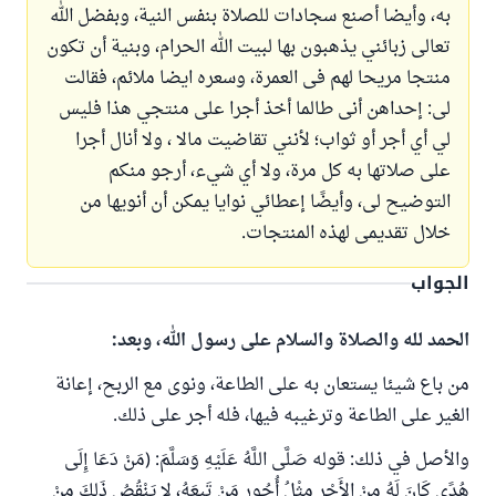
به، وأيضا أصنع سجادات للصلاة بنفس النية، وبفضل الله
تعالى زبائني يذهبون بها لبيت الله الحرام، وبنية أن تكون
منتجا مريحا لهم فى العمرة، وسعره ايضا ملائم، فقالت
لى: إحداهن أنى طالما أخذ أجرا على منتجي هذا فليس
لي أي أجر أو ثواب؛ لأنني تقاضيت مالا ، ولا أنال أجرا
على صلاتها به كل مرة، ولا أي شيء، أرجو منكم
التوضيح لى، وأيضًا إعطائي نوايا يمكن أن أنويها من
خلال تقديمى لهذه المنتجات.
الجواب
الحمد لله والصلاة والسلام على رسول الله، وبعد:
من باع شيئا يستعان به على الطاعة، ونوى مع الربح، إعانة
الغير على الطاعة وترغيبه فيها، فله أجر على ذلك.
والأصل في ذلك: قوله صَلَّى اللَّهُ عَلَيْهِ وَسَلَّمَ: (مَنْ دَعَا إِلَى
هُدًى كَانَ لَهُ مِنْ الأَجْرِ مِثْلُ أُجُورِ مَنْ تَبِعَهُ، لا يَنْقُصُ ذَلِكَ مِنْ