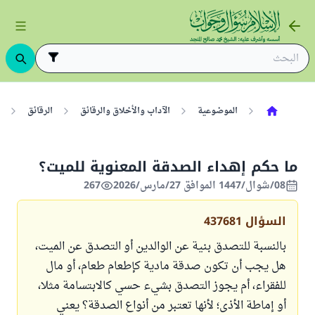
الموضوعية
الآداب والأخلاق والرقائق
الرقائق
ما حكم إهداء الصدقة المعنوية للميت؟
08/شوال/1447 الموافق 27/مارس/2026
267
السؤال
437681
بالنسبة للتصدق بنية عن الوالدين أو التصدق عن الميت،
هل يجب أن تكون صدقة مادية كإطعام طعام، أو مال
للفقراء، أم يجوز التصدق بشيء حسي كالابتسامة مثلا،
أو إماطة الأذى؛ لأنها تعتبر من أنواع الصدقة؟ يعني