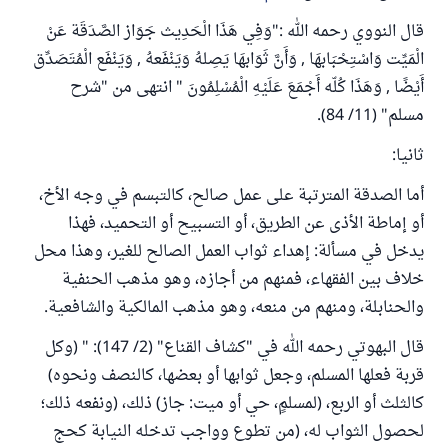
قال النووي رحمه الله :"وَفِي هَذَا الْحَدِيث جَوَاز الصَّدَقَة عَنْ
الْمَيِّت وَاسْتِحْبَابهَا , وَأَنَّ ثَوَابهَا يَصِلهُ وَيَنْفَعهُ , وَيَنْفَع الْمُتَصَدِّق
أَيْضًا , وَهَذَا كُلّه أَجْمَعَ عَلَيْهِ الْمُسْلِمُونَ " انتهى من "شرح
مسلم" (11/ 84).
ثانيا:
أما الصدقة المترتبة على عمل صالح، كالتبسم في وجه الأخ،
أو إماطة الأذى عن الطريق، أو التسبيح أو التحميد، فهذا
يدخل في مسألة: إهداء ثواب العمل الصالح للغير، وهذا محل
خلاف بين الفقهاء، فمنهم من أجازه، وهو مذهب الحنفية
والحنابلة، ومنهم من منعه، وهو مذهب المالكية والشافعية.
قال البهوتي رحمه الله في "كشاف القناع" (2/ 147): " (وكل
قربة فعلها المسلم، وجعل ثوابها أو بعضها، كالنصف ونحوه)
كالثلث أو الربع، (لمسلمٍ، حي أو ميت: جاز) ذلك، (ونفعه ذلك؛
لحصول الثواب له، (من تطوع وواجب تدخله النيابة كحج