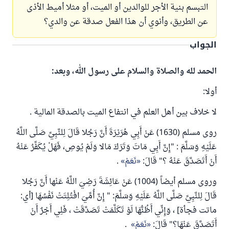
التبسم بنية الأجر للوالدين أو الميت، أو مثلا أميط الأذى
عن الطريق، وأنوي أن هذا الفعل صدقة عن والدي؟
الجواب
الحمد لله والصلاة والسلام على رسول الله، وبعد:
أولا:
لا خلاف بين أهل العلم في انتفاع الميت بالصدقة المالية .
روى مسلم (1630) عَنْ أَبِي هُرَيْرَةَ أَنَّ رَجُلا قَالَ لِلنَّبِيِّ صَلَّى اللَّهُ
عَلَيْهِ وَسَلَّمَ : "إِنَّ أَبِي مَاتَ وَتَرَكَ مَالا وَلَمْ يُوصِ، فَهَلْ يُكَفِّرُ عَنْهُ
أَنْ أَتَصَدَّقَ عَنْهُ ؟" قَالَ:
نَعَمْ
.
وروى مسلم أيضاً (1004) عَنْ عَائِشَةَ رَضِيَ اللَّهُ عَنْها أَنَّ رَجُلا
قَالَ لِلنَّبِيِّ صَلَّى اللَّهُ عَلَيْهِ وَسَلَّمَ: " إِنَّ أُمِّيَ افْتُلِتَتْ نَفْسُهَا [أي:
ماتت فجأة] ، وَإِنِّي أَظُنُّهَا لَوْ تَكَلَّمَتْ تَصَدَّقَتْ ، فَلِي أَجْرٌ أَنْ
أَتَصَدَّقَ عَنْهَا؟" قَالَ:
نَعَمْ
.