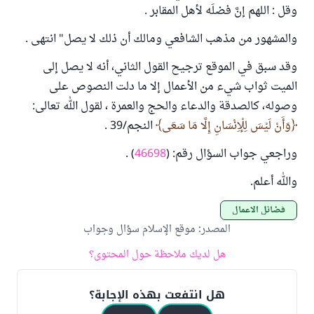
وقل : اللهم إنَّ فضلَه لأهل المقابر .
والمشهور من مذهب الشافعي ومالك أن ذلك لا يصل" انتهى .
وقد سبق في الموقع ترجيح القول الثاني، أنه لا يصل إلى
الميت ثواب شيء من الأعمال إلا ما دلت النصوص على
وصوله، كالصدقة والدعاء والحج والعمرة ، لقول الله تعالى:
وَأَنْ لَيْسَ لِلْإِنْسَانِ إِلَّا مَا سَعَى
النجم/39 .
وراجعي جواب السؤال رقم: (
46698
) .
والله أعلم.
فضائل الأعمال
المصدر
:
موقع الإسلام سؤال وجواب
هل لديك ملاحظة حول المحتوى؟
هل انتفعت بهذه الإجابة؟