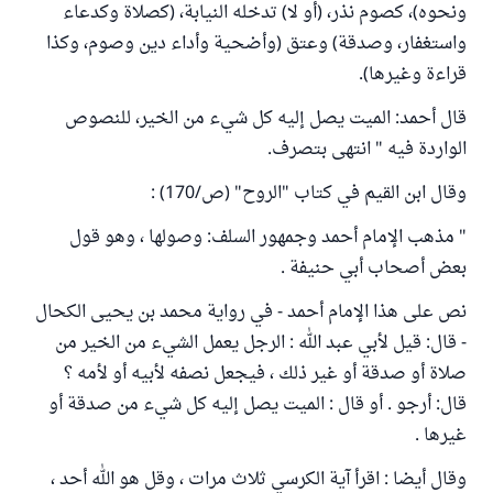
ونحوه)، كصوم نذر، (أو لا) تدخله النيابة، (كصلاة وكدعاء
واستغفار، وصدقة) وعتق (وأضحية وأداء دين وصوم، وكذا
قراءة وغيرها).
قال أحمد: الميت يصل إليه كل شيء من الخير، للنصوص
الواردة فيه " انتهى بتصرف.
وقال ابن القيم في كتاب "الروح" (ص/170) :
" مذهب الإمام أحمد وجمهور السلف: وصولها ، وهو قول
بعض أصحاب أبي حنيفة .
نص على هذا الإمام أحمد - في رواية محمد بن يحيى الكحال
- قال: قيل لأبي عبد الله : الرجل يعمل الشيء من الخير من
صلاة أو صدقة أو غير ذلك ، فيجعل نصفه لأبيه أو لأمه ؟
قال: أرجو . أو قال : الميت يصل إليه كل شيء من صدقة أو
غيرها .
وقال أيضا : اقرأ آية الكرسي ثلاث مرات ، وقل هو الله أحد ،