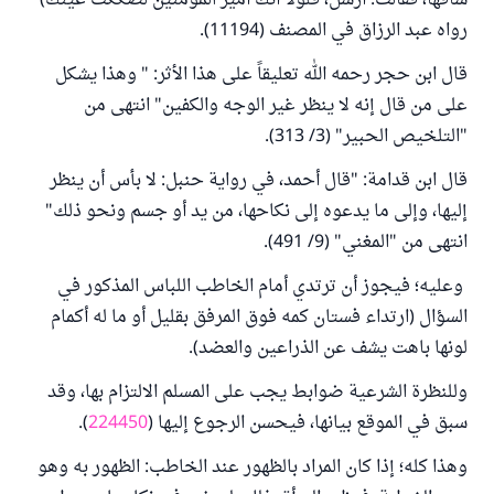
ساقها، فقالت: أرسل، فلولا أنك أمير المؤمنين لصككت عينك)
رواه عبد الرزاق في المصنف (11194).
قال ابن حجر رحمه الله تعليقاً على هذا الأثر: " وهذا يشكل
على من قال إنه لا ينظر غير الوجه والكفين" انتهى من
"التلخيص الحبير" (3/ 313).
قال ابن قدامة: "قال أحمد، في رواية حنبل: لا بأس أن ينظر
إليها، وإلى ما يدعوه إلى نكاحها، من يد أو جسم ونحو ذلك"
انتهى من "المغني" (9/ 491).
وعليه؛ فيجوز أن ترتدي أمام الخاطب اللباس المذكور في
السؤال (ارتداء فستان كمه فوق المرفق بقليل أو ما له أكمام
لونها باهت يشف عن الذراعين والعضد).
وللنظرة الشرعية ضوابط يجب على المسلم الالتزام بها، وقد
سبق في الموقع بيانها، فيحسن الرجوع إليها (
224450
).
وهذا كله؛ إذا كان المراد بالظهور عند الخاطب: الظهور به وهو