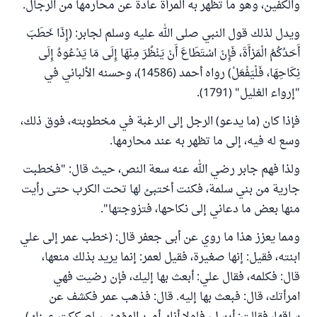
والكفين، وهو ما تظهر به المرأة عادة عن محارمها من الرجال.
ويدل لذلك قول النبي صلى الله عليه وسلم لجابر: (إِذَا ‌خَطَبَ
‌أَحَدُكُمُ الْمَرْأَةَ، فَإِنْ اسْتَطَاعَ أَنْ يَنْظُرَ مِنْهَا إِلَى مَا يَدْعُوهُ إِلَى
نِكَاحِهَا، فَلْيَفْعَلْ) رواه أحمد (14586)، وحسنه الألباني في
"إرواء الغليل" (1791).
فإذا كان (ما يدعو) الرجل إلى الرغبة في مخطوبته، فوق ذلك،
وسع له فيه، إلى ما تظهر به عند محارمها.
ولذا فهم جابر رضي الله عنه سعة النص، حيث قال: "فخطبت
جارية من بني سلمة، فكنت أختبئ لها تحت الكرب حتى رأيت
منها بعض ما دعاني إلى نكاحها، فتزوجتها".
ومما يعزز هذا ما روي عن أبى جعفر قال: (خطب عمر إلى علي
ابنته، فقيل: إنها صغيرة، فقيل لعمر: إنما يريد بذلك منعها،
قال: فكلمه، فقال علي: أبعث بها إليك، فإن رضيت فهي
امرأتك، قال: فبعث بها إليه. قال: فذهب عمر فكشف عن