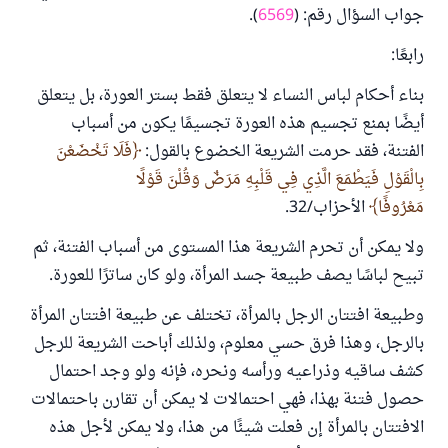
جواب السؤال رقم: (
6569
).
رابعًا:
بناء أحكام لباس النساء لا يتعلق فقط بستر العورة، بل يتعلق
أيضًا بمنع تجسيم هذه العورة تجسيمًا يكون من أسباب
الفتنة، فقد حرمت الشريعة الخضوع بالقول:
فَلَا تَخْضَعْنَ
بِالْقَوْلِ فَيَطْمَعَ الَّذِي فِي قَلْبِهِ مَرَضٌ وَقُلْنَ قَوْلًا
مَعْرُوفًا
الأحزاب/32.
ولا يمكن أن تحرم الشريعة هذا المستوى من أسباب الفتنة، ثم
تبيح لباسًا يصف طبيعة جسد المرأة، ولو كان ساترًا للعورة.
وطبيعة افتتان الرجل بالمرأة، تختلف عن طبيعة افتتان المرأة
بالرجل، وهذا فرق حسي معلوم، ولذلك أباحت الشريعة للرجل
كشف ساقيه وذراعيه ورأسه ونحره، فإنه ولو وجد احتمال
حصول فتنة بهذا، فهي احتمالات لا يمكن أن تقارن باحتمالات
الافتتان بالمرأة إن فعلت شيئًا من هذا، ولا يمكن لأجل هذه