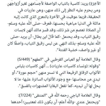
الآخِرَةِ) يريد: كاسية بالثياب الواصفة لأجسامهن لغير أزواجهن
ومن يحرم عليه النظر إلى ذلك منهن، وهن عاريات في
الحقيقة، فربما عوقبت في الآخرة بالتعري الذي كانت إليه
مائلة في الدنيا مباهية بحسنها، فعرف -صلى الله عليه وسلم-
أن الصلاة تعصم من شر ذلك، وقد فسر مالك أنهن لابسات
رقيق الثياب، وقد يحتمل -كما قَالَ ابن بطال- أن يريد -صلى
الله عليه وسلم- بذلك النهي عن لبس رقيق الثياب، واصفًا كان
أو غير واصف، خشية الفتنة".
وقال العلامة أبو العباس القرطبي في "المفهم" (5/449)
"وقوله: (ونساء كاسيات عاريات) ... أنهن كاسيات بلباس
الأثواب الرقاق الرفيعة التي لا تستر منهن "حجم عورة"، أو
تبدي من محاسنها -مع وجود الأثواب الساترة عليها- ما لا
يحل لها أن تبديه، كما تفعل البغايا المشتهرات بالفسق".
وقال العلامة الباجي رحمه الله في "المنتقى" (7/224):
"ويحتمل عندي -والله أعلم- أن يكون ذلك لمعنيين؛ أحدهما