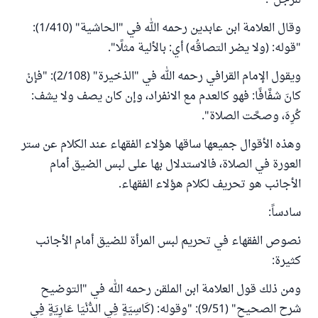
للرجل".
وقال العلامة ابن عابدين رحمه الله في "الحاشية" (1/410):
"قوله: (ولا يضر التصاقُه) أي: بالألية مثلًا".
ويقول الإمام القرافي رحمه الله في "الذخيرة" (2/108): "فإنْ
كانَ شفَّافًا: فهو كالعدم مع الانفراد، وإن كان يصف ولا يشف:
كُرِهَ، وصحَّت الصلاة".
وهذه الأقوال جميعها ساقها هؤلاء الفقهاء عند الكلام عن ستر
العورة في الصلاة، فالاستدلال بها على لبس الضيق أمام
الأجانب هو تحريف لكلام هؤلاء الفقهاء.
سادساً:
نصوص الفقهاء في تحريم لبس المرأة للضيق أمام الأجانب
كثيرة:
ومن ذلك قول العلامة ابن الملقن رحمه الله في "التوضيح
شرح الصحيح" (9/51): "وقوله: (كَاسِيَةٍ فِي الدُّنْيَا عَارِيَةٍ فِي