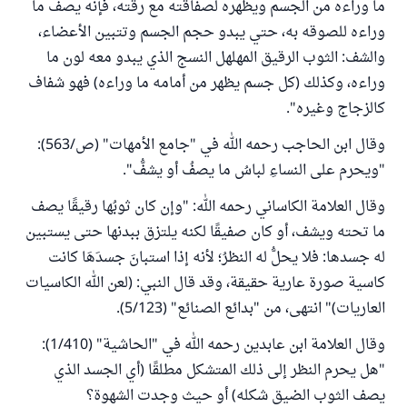
ما وراءه من الجسم ويظهره لصفاقته مع رقته، فإنه يصف ما
وراءه للصوقه به، حتي يبدو حجم الجسم وتتبين الأعضاء،
والشف: الثوب الرقيق المهلهل النسج الذي يبدو معه لون ما
وراءه، وكذلك (كل جسم يظهر من أمامه ما وراءه) فهو شفاف
كالزجاج وغيره".
وقال ابن الحاجب رحمه الله في "جامع الأمهات" (ص/563):
"ويحرم على النساءِ لباسُ ما يصفُ أو يشفُّ".
وقال العلامة الكاساني رحمه الله: "وإن كان ثوبُها رقيقًا يصف
ما تحته ويشف، أو كان صفيقًا لكنه يلتزق ببدنها حتى يستبين
له جسدها: فلا يحلُّ له النظرُ؛ لأنه إذا استبانَ جسدَهَا كانت
كاسية صورة عارية حقيقة، وقد قال النبي: (لعن الله الكاسيات
العاريات)" انتهى، من "بدائع الصنائع" (5/123).
وقال العلامة ابن عابدين رحمه الله في "الحاشية" (1/410):
"هل يحرم النظر إلى ذلك المتشكل مطلقًا (أي الجسد الذي
يصف الثوب الضيق شكله) أو حيث وجدت الشهوة؟