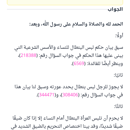
الجواب
الحمد لله والصلاة والسلام على رسول الله، وبعد:
أولًا:
سبق بيان حكم لبس البنطال للنساء والأسس الشرعية التي
يبنى عليها هذا الحكم في جواب السؤال رقم: (
218388
)،
وينظر أيضًا للفائدة: (
6569
).
ثانيًا:
لا يجوز للرجل لبس بنطال يحدد عورته وسبق لنا بيان هذا
في جواب السؤال رقم: (
308406
)، و(
344471
).
ثالثًا:
لا يحرم أن تلبس المرأة البنطال أمام النساء إلا إذا كان ضيقًا
ضيقًا شديدًا، وقد بينا اختصاص التحريم بالضيق الشديد في