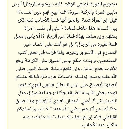
تحجيم العورة؛ ثم في الوقت ذاته يبيحونه للرجال! أليس
مابين السرة والركبة عورة؟ فلم أبيح لهم دون النساء؟!
قيل: إن المرأة فتنة، والحق أنها فتنة للأجانب نعم، لكن
بين النساء! هذا خلاف للعادة -أعني أن تفتتن امراة
بمثلها، وإن سلمنا بهذا: فماذا عن الرجال؟! ألا يكون محل
فتنة لغيره من الرجال؟ بل هو أشد على النساء غير
المحارم في الأسواق وغيره. ولما قرأت في بعض كتب
المتقدمين، وجدت حكم لباس الضيق على الكراهة وهو
الأقرب لعدم الدليل. وإن قلتم دليلنا: حديث النبي صلى
الله عليه وسلم: (ونساء كاسيات عاريات)، فبالله عليكم
أنصفوا، أيصدق على لبس البنطال مسمى العري؟! نعم،
توجد بعض الألبسة الضيقة جدًا لدرجة الاشمئزاز، مثل
اللقينز، لكن أنا أعني البنطال العادي لا الواسع ولا الضيق
جدًا. أما عن أثر عمر رضي الله عنه: " لا تلبسوا نساءكم
القباطي فإنه إن لم يشف إلا يصف"، فربما قصد منه
ماكان عند الأجانب.