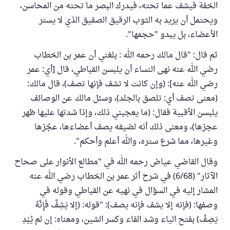
الخفة فيشف عما تحته، فيدرك البصر ما تحته من المحاسن،
ويحتمل أن يريد به الثوب الرقيق الصفيق الذي لا يستر
الأعضاء، بل يبدو "حجمها".
ثم قال: "قال مالك رحمه الله : بلغني أن عمر بن الخطاب
رضي الله عنه نهى النساء أن يلبسن القباطي، قال [أي: عمر
رضي الله عنه]: (وإن كانت لا تشف فإنها تصف)، قال مالك:
(معنى تصف أي: تلصق بالجلد)، وسئل مالك عن الوصائف
يلبسن الأقبية فقال: (ما يعجبني ذلك، وإذا شدتها عليها ظهر
عجزها)، ومعنى ذلك أنه لضيقه يصف أعضاءها، عجُزها
وغيرها، مما شرع ستره، والله أعلم وأحكم".
وقال القاضي عياض رحمه الله في "مطالع الأنوار على صحاح
الآثار" (6/68) في شرح أثر عمر بن الخطاب رضي الله عنه
المشار إليه في السؤال في نهيه عن القباطي وقوله في
وصفها: (فإنه إلا يشف فإنه يصف): "قوله: (إلا يَشِفَّ فَإِنَّهُ
يَصِفُ) بفتح الياء وشد الفاء وكسر الشين، ومعناه: إن لم يُبْدِ