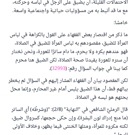
الاحتمالات القليلة، أن يضيق على الرجل في لباسه وحركته،
مع ما قد أنيط به من مسؤوليات حياتية واجتماعية واسعة.
خامسًا:
ما ذكر من اقتصار بعض الفقهاء على القول بالكراهة في لباس
المرأة للضيق، مقصودهم به لباس المرأة للضيق في الصلاة،
فهو عندهم يكره ولا يحرم، ما دام ساترًا للعورة، ونحن نختار
أن ستره للعورة يفيدنا صحة الصلاة، لكن الضيق هنا محرم
كما بينا في جواب السؤال رقم: (
32993
).
لكن المقصود بيان أن الفقهاء المشار إليهم في السؤال لم يخطر
ببالهم قط، أن هذا الضيق يلبس أمام غير المحارم، وإنما محل
بحثهم هو لبسه في الصلاة.
قال الرمليُّ الشافعي في "النهاية" (2/8): "(وشرطُه) أي الساتر
(ما منع إدراك لون البشرة)، وإن حكى حجمها، كسروال ضيق،
لكنه مكروه للمرأة، ومثلها الخنثى فيما يظهر، وخلاف الأولى