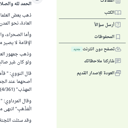
المقالات
الحمد لله والصلا
الكتب
ذهب بعض العلماء (
العادة، نحو المدن 
أرسل سؤالاً
وأما الصحراء، وا
المحفوظات
الإقامة لا يصير مق
تصفح دون انترنت
جديد
وذهب جمهور العلم
شاركنا ملاحظاتك
ولو كان غير صالح
العودة للإصدار القديم
قال النووي: " فأ
أصحهما عند الجمه
المهذب" (4/361)
وقال المرداوي: " لَوْ أَقَ
الْمَذْهَبِ" انتهى من 
وقد سئلت اللجنة 