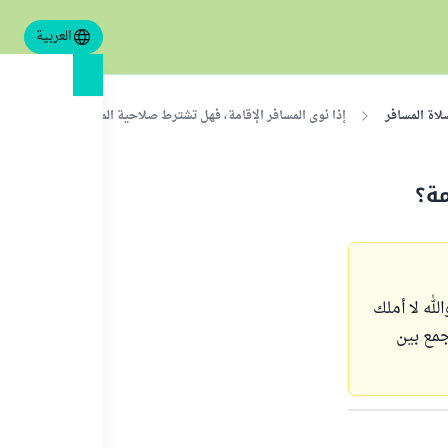
العربية
لاة المسافر
إذا نوى المسافر الإقامة، فهل تشترط صلاحية المكان للإقامة؟
مة؟
 بعيدة عني، تبعد ٩٥٠ كيلو، وأنا والله لا أملك
جمع بين