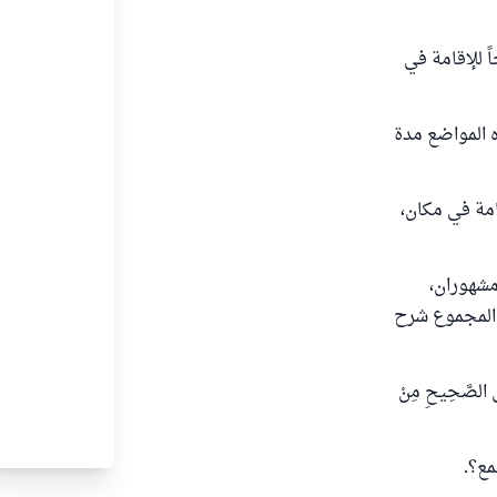
ً للإقامة في
ه المواضع مدة
امة في مكان،
مشهوران،
"المجموع شرح
َلَى الصَّحِيحِ مِنْ
مع؟.