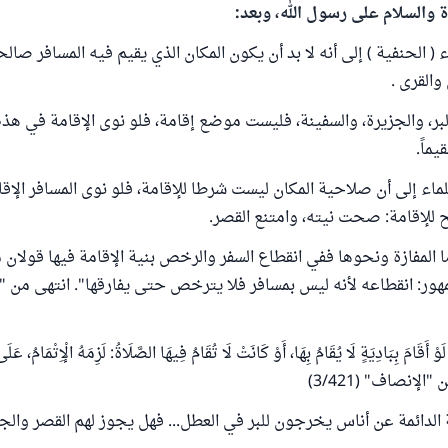
ة والسلام على رسول الله، وبعد:
 الحنفية ) إلى أنه لا بد أن يكون المكان الذي يقيم فيه المسافر صالحا
والقرى .
لبر، والجزيرة، والسفينة، فليست موضع إقامة، فلو نوى الإقامة في هذ
يماً.
اء إلى أن صلاحية المكان ليست شرطا للإقامة، فلو نوى المسافر الإق
 للإقامة: صحت نيته، وامتنع القصر.
ما المفازة ونحوها ففي انقطاع السفر والرخص بنية الإقامة فيها قولان 
ور: انقطاعه لأنه ليس بمسافر فلا يترخص حتى يفارقها". انتهى من 
امَ بِبَادِيَةٍ لَا يُقَامُ بِهَا، أَوْ كَانَتْ لَا تُقَامُ فِيهَا الصَّلَاةُ: لَزِمَهُ الْإِتْمَامُ، ع
"الإنصاف" (3/421)
الدائمة عن أناس يخرجون للبر في العطل... فهل يجوز لهم القصر والج