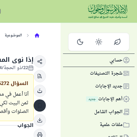
الموضوعية
إذا نوى الم
حسابي
22/ذو الحجة/1444 الموافق 10/يوليو/2023
شجرة التصنيفات
السؤال
6272
جديد الإجابات
أهم الإجابات
جديد
ثمن البيت لكي 
الصلوات وأقص
الجواب الشامل
ملفات علمية
الجواب