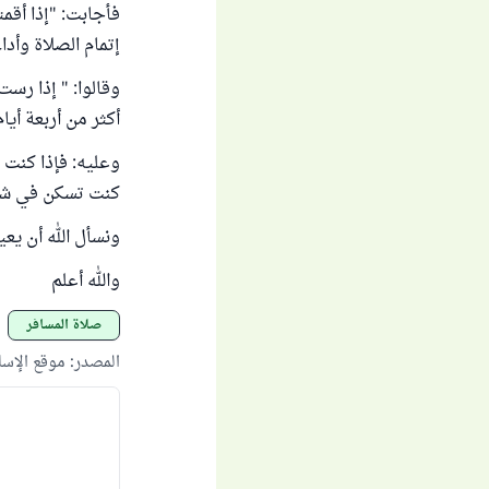
فأجابت: "إذا أقم
إتمام الصلاة وأداء
وقالوا: " إذا رس
أكثر من أربعة أيام
وعليه: فإذا كنت
كنت تسكن في شقة
ونسأل الله أن ي
والله أعلم
صلاة المسافر
المصدر
:
موقع الإس