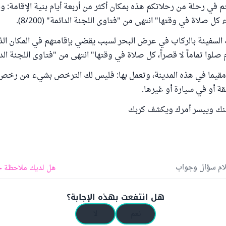
تم في رحلة من رحلاتكم هذه بمكان أكثر من أربعة أيام بنية الإقامة:
 كل صلاة في وقتها" انتهى من "فتاوى اللجنة الدائمة" (8/200).
ت السفينة بالركاب في عرض البحر لسبب يقضي بإقامتهم في المكان ال
 صلوا تماماً لا قصراً، كل صلاة في وقتها" انتهى من "فتاوى اللجنة الدائمة" 
 مقيما في هذه المدينة، وتعمل بها: فليس لك الترخص بشيء من رخص 
 أو في سيارة أو غيرها.
عينك وييسر أمرك ويكشف كربك
لام سؤال وجواب
هل لديك ملاحظة ح
هل انتفعت بهذه الإجابة؟
نعم
لا