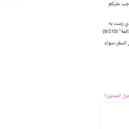
 وجب عليكم
ذي رست به
(8/210)
السفر، سواء
ول المحتوى؟