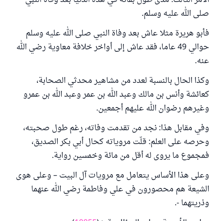
الأمر الثالث: مدى طول بقائه في هذه الدنيا بعد وفاة النبي
صلى الله عليه وسلم.
فأبو هريرة مثلا عاش بعد وفاة النبي صلى الله عليه وسلم
حوالي 49 عاما، فقد عاش إلى أواخر خلافة معاوية رضي الله
عنه.
وكذا الحال بالنسبة لعدد من مشاهير محدثي الصحابة،
كعائشة وأنس بن مالك وعبد الله بن عمر وعبد الله بن عمرو
وغيرهم رضوان الله عليهم أجمعين.
وفي مقابل هذا: نجد من تقدمت وفاته، رغم طول صحبته،
وحرصه على العلم: قلّت مروياته كحال أبي بكر الصديق،
فمجموع ما يروى له أقل من مائة وخمسين رواية.
وعلى هذا الأساس يتعامل مع مرويات آل البيت – وعلى هوى
الشيعة هم محصورون في علي وفاطمة رضي الله عنهما
وذريتهما -.