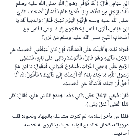
ابْنِ عَبَّاسٍ قَالَ: ( لَمَّا تُوُفِّيَ رَسُولُ اللَّهِ صلى الله عليه وسلم
قُلْتُ لِرَجُلٍ مِنَ الأَنْصَارِ: يَا فُلَانُ! هَلُمَّ فَلْنَسْأَلْ أَصْحَابَ النَّبِيِّ
صلى الله عليه وسلم فَإِنَّهُمُ ‌الْيَوْمَ ‌كَثِيرٌ. فَقَالَ: وَاعَجَباً لَكَ يَا
ابْنَ عَبَّاسٍ، أَتَرَى النَّاسَ يَحْتَاجُونَ إِلَيْكَ، وَفي النَّاسِ مِنْ
أَصْحَابِ النَّبيِّ صلى الله عليه وسلم مَنْ تَرَى؟
فَتَرَكَ ذَلِكَ، وَأَقْبَلْتُ عَلَى الْمَسْأَلَةِ، فَإِنْ كَانَ لَيَبْلُغُنِي الْحَدِيثُ عَنِ
الرَّجُلِ، فَآتِيهِ وَهُوَ قَائِلٌ، فَأَتَوَسَّدُ رِدَائِي عَلَى بَابِهِ، فَتَسْفِي
الرِّيحُ عَلَى وَجْهِي التُّرَابَ، فَيَخْرُجُ فَيَرَانِي، فَيَقُولُ: يَا ابْنَ عَمِّ
رَسُولِ اللَّهِ، مَا جَاءَ بِكَ؟ أَلَا أَرْسَلْتَ إِلَيَّ فَآتِيَكَ؟ فَأَقُولُ: لَا، أَنَا
أَحَقُّ أَنْ آتِيَكَ، فَأَسْأَلُهُ عَنِ الْحَدِيثِ.
قَالَ: فَبَقِيَ الرَّجُلُ حَتَّى رَآنِي وَقَدِ اجْتَمَعَ النَّاسُ عَلَيَّ، فَقَالَ: كَانَ
هَذَا الْفَتَى أَعْقَلَ مِنِّي ).
فلذا من تأخر إسلامه ثم كثرت مشاغله بالجهاد ونحوه: قلت
مروياته، كحال خالد بن الوليد حيث يذكرون له خمسة
أحاديث.