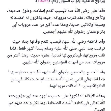
وراجع للأهمية جواب السؤال رقم: (
10055
).
فأما علي رضي الله عنه فبسبب تقدم إسلامه، وطول صحبته،
وتأخر وفاته: فقد كثرت مروياته، حيث يذكرون له خمسمائة
وسبعة وثلاثين حديثا، وهذا عدد أكبر من عدد مرويات أبي
بكر وعثمان رضوان الله عليهم أجمعين.
وأما فاطمة رضي الله عنها، فبسبب تقدم وفاتها جدا، حيث
توفيت بعد النبي صلى الله عليه وسلم بستة أشهر فقط، فلذا
قلت مروياتها، فيذكرون لها ثمانية عشرة حديثا، وهذا أكثر من
مرويات عدد من أمهات المؤمنين رضوان الله عليهن.
وأما الحسن والحسين رضوان الله عليهما، فبسبب صغر سنهما
جدا لما توفي النبي صلى الله عليه وسلم، حيث كانا في سن
الطفولة؛ بسبب ذلك قلت مروياتهما.
وهذه الأرقام المذكورة على حسب ما ورد عند ابن حزم رحمه
الله تعالى في كتابه "أسماء الصحابة، وما لكل واحد منهم من
العدد".