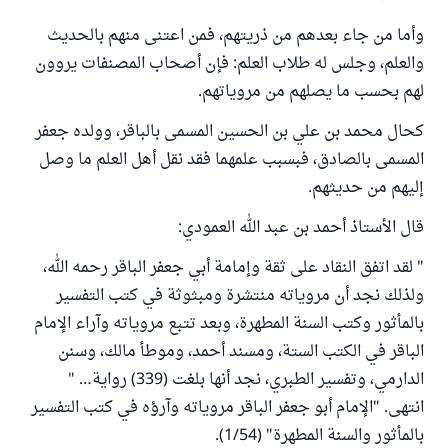
وأما من جاء بعدهم من ذريتهم، فمن اعتنى منهم بالحديث
والعلم، وجلس له طلاب العلم: فإن أصحاب المصنفات يروون
لهم بحسب ما يصلهم من مروياتهم.
كحال محمد بن علي بن الحسين المسمى بالباقر، وولده جعفر
المسمى بالصادق، فبسبب علمهما فقد نقل أهل العلم ما وصل
إليهم من حديثهم.
قال الأستاذ أحمد بن عبد الله العمودي:
" لقد اتفق النقاد على ثقة وإمامة أبي جعفر الباقر رحمه الله،
ولذلك نجد أن مروياته منتشرة ومبثوثة في كتب التفسير
بالمأثور وكتب السنة المطهرة، وبعد تتبع مروياته وآراء الإمام
الباقر في الكتب الستة، ومسند أحمد، وموطأ مالك، وسنن
الدارمي، وتفسير الطبري، نجد أنها بلغت (339) رواية… "
انتهى. "الإمام أبو جعفر الباقر مروياته وآرؤه في كتب التفسير
بالمأثور والسنة المطهرة" (1/54).