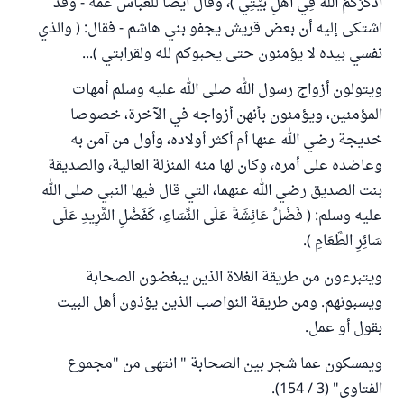
‌أُذَكِّرُكُمُ ‌اللهَ ‌فِي ‌أَهْلِ ‌بَيْتِي )، وقال أيضا للعباس عمه - وقد
اشتكى إليه أن بعض قريش يجفو بني هاشم - فقال: ( والذي
نفسي بيده لا يؤمنون حتى يحبوكم لله ولقرابتي )...
ويتولون أزواج رسول الله صلى الله عليه وسلم أمهات
المؤمنين، ويؤمنون بأنهن أزواجه في الآخرة، خصوصا
خديجة رضي الله عنها أم أكثر أولاده، وأول من آمن به
وعاضده على أمره، وكان لها منه المنزلة العالية، والصديقة
بنت الصديق رضي الله عنهما، التي قال فيها النبي صلى الله
عليه وسلم: ( فَضْلُ ‌عَائِشَةَ ‌عَلَى ‌النِّسَاءِ، كَفَضْلِ الثَّرِيدِ عَلَى
سَائِرِ الطَّعَامِ ).
ويتبرءون من طريقة الغلاة الذين يبغضون الصحابة
ويسبونهم. ومن ‌طريقة ‌النواصب الذين يؤذون أهل البيت
بقول أو عمل.
ويمسكون عما شجر بين الصحابة " انتهى من "مجموع
الفتاوى" (3 / 154).