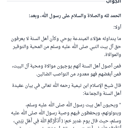
الجواب
الحمد لله والصلاة والسلام على رسول الله، وبعد:
أولا:
ما يتداوله هؤلاء المبتدعة يوحي وكأن أهل السنة لا يعرفون
حق آل بيت النبي صلى الله عليه وسلم من المحبة والتوقير
والموالاة.
فمن أصول أهل السنة أنهم يوجبون موالاة ومحبة آل البيت،
فمن أبغضهم فهو معدود من النواصب الضالين.
قال شيخ الإسلام ابن تيمية رحمه الله تعالى في بيان عقيدة
أهل السنة والجماعة:
" ويحبون أهل بيت رسول الله صلى الله عليه وسلم،
ويتولونهم، ويحفظون فيهم وصية رسول الله صلى الله عليه
وسلم، حيث قال يوم غدير خم: ( ‌أُذَكِّرُكُمُ ‌اللهَ ‌فِي ‌أَهْلِ ‌بَيْتِي،