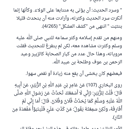
" وسرد الحديث: أن يؤتى به متتابعا على الولاء. وكأنها إنما
أنكرت سرد الحديث وكثرته، وأرادت منه أن يتحدث قليلا
بتثبّت " انتهى من "كشف المشكل" (4/265).
ومنهم من تقدم إسلامه وكثر سماعه للنبي صلى الله عليه
وسلم وكثرت مشاهده معه، لكن لم يتفرغ للتحديث فقلت
مروياته، وهذا حال عدد من كبار الصحابة كالزبير وعبد
الرحمن بن عوف وطلحة بن عبيد الله.
فبعضهم كان يخشى أن يقع منه زيادة أو نقص سهوا.
روى البخاري (107) عَنْ ‌عَامِرِ بْنِ عَبْدِ اللهِ بْنِ الزُّبَيْرِ، عَنْ ‌أَبِيهِ
قَالَ: قُلْتُ ‌لِلزُّبَيْرِ: (إِنِّي لَا أَسْمَعُكَ تُحَدِّثُ عَنْ رَسُولِ اللهِ صَلَّى
اللهُ عَلَيْهِ وَسَلَّمَ كَمَا يُحَدِّثُ فُلَانٌ وَفُلَانٌ. قَالَ: أَمَا إِنِّي لَمْ
أُفَارِقْهُ، وَلَكِنْ سَمِعْتُهُ يَقُولُ: مَنْ كَذَبَ عَلَيَّ فَلْيَتَبَوَّأْ مَقْعَدَهُ مِنَ
النَّارِ).