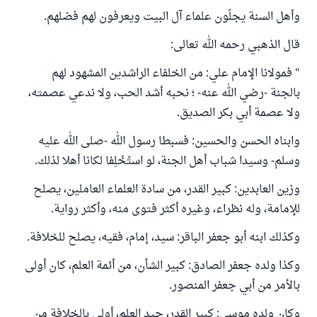
وأهل السنة يجلّون علماء آل البيت ويعرفون لهم فضلهم.
قال الذهبي رحمه الله تعالى:
" فمولانا الإمام علي: من الخلفاء الراشدين المشهود لهم
بالجنة -رضي الله عنه- ؛ نحبه أشد الحب، ولا ندعي عصمته،
ولا عصمة أبي بكر الصديق.
‌وابناه ‌الحسن ‌والحسين: ‌فسبطا رسول الله -صلى الله عليه
وسلم- وسيدا شباب أهل الجنة، لو استُخْلِفا لكانا أهلا لذلك.
وزين العابدين: كبير القدر، من سادة العلماء العاملين، يصلح
للإمامة، وله نظراء، وغيره أكثر فتوى منه، وأكثر رواية.
وكذلك ابنه أبو جعفر الباقر: سيد، إمام، فقيه، يصلح للخلافة.
وكذا ولده جعفر الصادق: كبير الشأن، من أئمة العلم، كان أولى
بالأمر من أبي جعفر المنصور.
وكان ولده موسى: كبير القدر، جيد العلم، أولى بالخلافة من