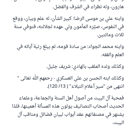
هارون، وله نظراء في الشرف والفضل.
وابنه علي بن موسى الرضا: كبير الشأن، له علم وبيان، ووقع
في النفوس، صيَّره المأمون ولي عهده لجلالته، فتوفي سنة
ثلاث ومائتين.
وابنه محمد الجواد: من سادة قومه، لم يبلغ رتبة آبائه في
العلم والفقه.
وكذلك ولده الملقب بالهادي: شريف جليل.
وكذلك ابنه الحسن بن علي العسكري - رحمهم الله تعالى "
انتهى من "سير أعلام النبلاء" ( 13/ 120).
فمحبة آل البيت من أصول أهل السنة والجماعة، وعلماء
الحديث أصحاب التصانيف يولون هذه المسألة أهميتها، فلذا
يشتهر في مصنفاتهم عقد أبواب لبيان فضائل ومناقب آل
البيت.