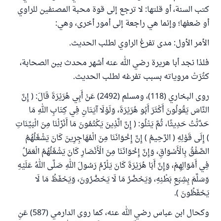
كتب السنة، أو قلتها: لا ترجع إلى قوة محبة المصنفين للراوي
أو ضعفها؛ وإنما هي راجعة إلى أمور أخرى، وهي:
الأمر الأول: مدى تفرغ الراوي لطلب الحديث.
فلذا نجد أبا هريرة رضي الله عنه أشهر محدث بين الصحابة،
كثُرَتْ مروياته بسبب تفرغه لطلب الحديث.
روى البخاري (118)، ومسلم (2492) عَنْ ‌أَبِي هُرَيْرَةَ قَالَ: ( إِنَّ
النَّاسَ يَقُولُونَ أَكْثَرَ أَبُو هُرَيْرَةَ، وَلَوْلَا آيَتَانِ فِي كِتَابِ اللهِ مَا
حَدَّثْتُ حَدِيثًا، ثُمَّ يَتْلُو: ( إِنَّ الَّذِينَ يَكْتُمُونَ مَا أَنْزَلْنَا مِنَ الْبَيِّنَاتِ
) إِلَى قَوْلِهِ ( الرَّحِيمُ ) إِنَّ إِخْوَانَنَا مِنَ الْمُهَاجِرِينَ كَانَ يَشْغَلُهُمُ
الصَّفْقُ ‌بِالْأَسْوَاقِ، وَإِنَّ إِخْوَانَنَا مِنَ الْأَنْصَارِ كَانَ يَشْغَلُهُمُ الْعَمَلُ
فِي أَمْوَالِهِمْ، وَإِنَّ أَبَا هُرَيْرَةَ كَانَ يَلْزَمُ رَسُولَ اللهِ صَلَّى اللهُ عَلَيْهِ
وَسَلَّمَ بِشِبَعِ بَطْنِهِ، وَيَحْضُرُ مَا لَا يَحْضُرُونَ، وَيَحْفَظُ مَا لَا
يَحْفَظُونَ ).
وكحال ابن عباس رضي الله عنه، كما روى الدارمي (587) عَنِ