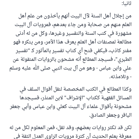
ثانيا:
من إجلال أهل السنة لآل البيت أنهم يأخذون من علم أهل
العلم منهم من صحابة ومن جاء بعدهم، فمرويات آل البيت
مشهورة في كتب السنة والتفسير وغيرها، وكل من له أدنى
مطالعة لمصنفات أهل العلم يعرف هذا الأمر، ومن ينكره فهو
مفتر كاذب، فيكفي فتح أي كتاب تفسير بالمأثور كـ "تفسير
الطبري"، فسيجد المطالع أنه مشحون بالروايات المنقولة عن
علي وابن عباس - وهو من آل بيت النبي صلى الله عليه وسلم
- وتلامذته.
وكذا المطالع في الكتب المخصصة لنقل أقوال السلف في
المسائل الفقهية ككتاب "الإشراف" لابن المنذر، فسيجدها
مشحونة بأقوال علماء آل البيت كعلي وابن عباس وأبي جعفر
الباقر وجعفر الصادق.
لكن قد تكثر روايات بعضهم، وقد تقل، فمن المعلوم لكل من له
معرفة بعلم الحديث أن كثرة مرويات الراوي العدل الثقة في