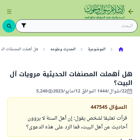
الموضوعية
الحديث وعلومه
هل أهملت المصنفات الح
هل أهملت المصنفات الحديثية مرويات آل
البيت؟
22/شوال/1444 الموافق 12/مايو/2023
5,240
السؤال
447545
قرأت تعليقا لشخص يقول: إن أهل السنة لا يروون
أحاديث عن أهل البيت، فما الرد على هذه الدعوى؟