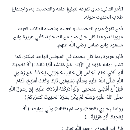
الأمر الثاني: مدى تفرغه لتبليغ علمه والتحديث به، واجتماع
طلاب الحديث حوله.
فمن تفرغ منهم للتحديث والتعليم وقصده الطلاب كثرت
مروياته، وهذا كان حال عدد من الصحابة، كأبي هريرة وابن
مسعود وابن عباس رضي الله عنهم.
فأبو هريرة ربما كان يحدث في المجلس الواحد فيكثر، كما
تشير رواية عُرْوَة بْنِ الزُّبَيْرِ، عَنْ عَائِشَةَ أَنَّهَا قَالَتْ: ( أَلاَ يُعْجِبُكَ
أَبُو فُلاَنٍ، جَاءَ فَجَلَسَ إِلَى جَانِبِ حُجْرَتِي، يُحَدِّثُ عَنْ رَسُولِ
اللَّهِ صَلَّى اللهُ عَلَيْهِ وَسَلَّمَ، يُسْمِعُنِي ذَلِكَ وَكُنْتُ أُسَبِّحُ، فَقَامَ
قَبْلَ أَنْ أَقْضِيَ سُبْحَتِي، وَلَوْ أَدْرَكْتُهُ لَرَدَدْتُ عَلَيْهِ، إِنَّ رَسُولَ اللَّهِ
صَلَّى اللهُ عَلَيْهِ وَسَلَّمَ لَمْ يَكُنْ يَسْرُدُ الحَدِيثَ كَسَرْدِكُمْ ) .
رواه البخاري (3568)، ومسلم (2493) وفي روايته: ( أَلَا
يُعْجِبُكَ أَبُو هُرَيْرَةَ ...).
قال ابن الجوزي رحمه الله تعالى: