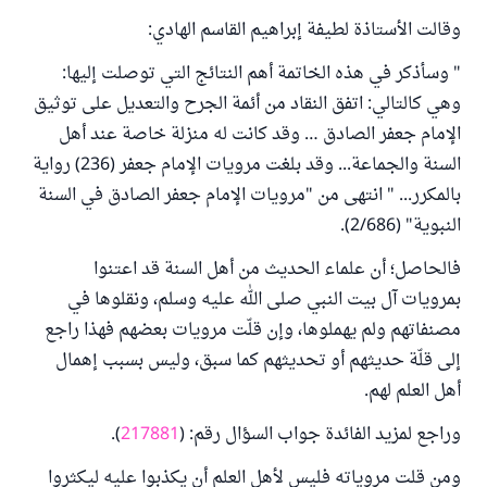
وقالت الأستاذة لطيفة إبراهيم القاسم الهادي:
" وسأذكر في هذه الخاتمة أهم النتائج التي توصلت إليها:
وهي كالتالي: اتفق النقاد من أئمة الجرح والتعديل على توثيق
الإمام جعفر الصادق … وقد كانت له منزلة خاصة عند أهل
السنة والجماعة... وقد بلغت مرويات الإمام جعفر (236) رواية
بالمكرر... " انتهى من "مرويات الإمام جعفر الصادق في السنة
النبوية" (2/686).
فالحاصل؛ أن علماء الحديث من أهل السنة قد اعتنوا
بمرويات آل بيت النبي صلى الله عليه وسلم، ونقلوها في
مصنفاتهم ولم يهملوها، وإن قلّت مرويات بعضهم فهذا راجع
إلى قلّة حديثهم أو تحديثهم كما سبق، وليس بسبب إهمال
أهل العلم لهم.
وراجع لمزيد الفائدة جواب السؤال رقم: (
217881
).
ومن قلت مروياته فليس لأهل العلم أن يكذبوا عليه ليكثروا