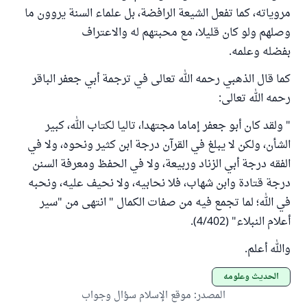
مروياته، كما تفعل الشيعة الرافضة، بل علماء السنة يروون ما
وصلهم ولو كان قليلا، مع محبتهم له والاعتراف
بفضله وعلمه.
كما قال الذهبي رحمه الله تعالى في ترجمة أبي جعفر الباقر
رحمه الله تعالى:
" ولقد كان أبو جعفر إماما مجتهدا، تاليا لكتاب الله، كبير
الشأن، ولكن لا يبلغ في القرآن درجة ابن كثير ونحوه، ولا في
الفقه درجة أبي الزناد وربيعة، ولا في الحفظ ومعرفة السنن
درجة قتادة وابن شهاب، فلا نحابيه، ولا نحيف عليه، ‌ونحبه
‌في ‌الله؛ ‌لما ‌تجمع ‌فيه ‌من ‌صفات ‌الكمال " انتهى من "سير
أعلام النبلاء" (4/402).
والله أعلم.
الحديث وعلومه
المصدر
:
موقع الإسلام سؤال وجواب