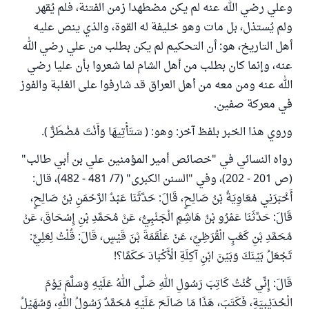
وعلي رضي الله عنه لم يكن مضطهدا زمن الفتنة، فلم يُقهر
ولم يُستذل، بل مات وهو خليفة له القوة، والذي ينص عليه
أهل التاريخ، هو: أن التحكيم لم يكن بطلب من علي رضي الله
عنه، وإنما كان بطلب من أهل الشام لما شعروا بأن عليا رضي
الله عنه ومن معه من أهل العراق قد شارفوا على الغلبة والفوز
في معركة صفين.
وروي هذا الخبر بلفظ آخر: وهو: ( سَتَأْتِيهَا ‌وَأَنْتَ ‌مُضْطَرٌّ ).
رواه النسائي في "خصائص أمير المؤمنين علي بن أبي طالب"
(ص 201 - 202)، وفي "السنن الكبرى" (7/ 481 - 482)، قال:
أَخْبَرَنِي مُعَاوِيَةُ بْنُ صَالِحٍ، قَالَ: حَدَّثَنَا عَبْدُ الرَّحْمَنِ بْنُ صَالِحٍ،
قَالَ: حَدَّثَنَا عَمْرُو بْنُ هَاشِمٍ الْجَنْبِيُّ، عَنْ مُحَمَّدِ بْنِ إِسْحَاقَ، عَنْ
مُحَمَّدِ بْنِ كَعْبٍ الْقُرَظِيِّ، عَنْ عَلْقَمَةَ بْنَ قَيْسٍ، قَالَ: قُلْتُ لِعَلِيٍّ:
تَجْعَلُ بَيْنَكَ وَبَيْنَ ابْنِ آكِلَةِ الْأَكْبَادَ حَكَمًا؟!
قَالَ: إِنِّي كُنْتُ كَاتِبَ رَسُولِ اللهِ صَلَّى اللهُ عَلَيْهِ وَسَلَّمَ يَوْمَ
الْحُدَيْبِيَةِ، فَكَتَبَ، هَذَا مَا صَالَحَ عَلَيْهِ مُحَمَّدٌ رَسُولُ اللهِ، وَسُهَيْلُ