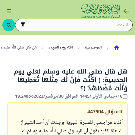
الموضوعية
التاريخ والسيرة
هل قال صلى الله عليه وسلم لعلي
هل قال صلى الله عليه وسلم لعلي يوم
الحديبية: ( اكْتُبْ فَإِنَّ لَكَ مِثْلَهَا تُعْطِيهَا
وَأَنْتَ ‌مُضْطَهَدٌ )؟
16/جمادى الأولى/1445 الموافق 30/نوفمبر/2023
19,240
السؤال
447904
أثناء مراجعتي للسيرة النبوية وجدت أن أحد الشيوخ
الدعاة انفرد بقول أن الرسول صلي الله عليه وسلم قد