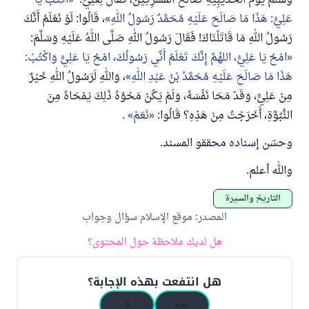
وَسَلَّمَ يَوْمَ الْحُدَيْبِيَةِ صَالَحَ الْمُشْرِكِينَ، فَقَالَ لِعَلِيٍّ:
اكْتُبْ يَا
عَلِيُّ: هَذَا مَا صَالَحَ عَلَيْهِ مُحَمَّدٌ رَسُولُ اللهِ
، قَالُوا: لَوْ نَعْلَمُ أَنَّكَ
رَسُولُ اللهِ مَا قَاتَلْنَاكَ! فَقَالَ رَسُولُ اللهِ صَلَّى اللهُ عَلَيْهِ وَسَلَّمَ:
امْحُ يَا عَلِيُّ، اللهُمَّ إِنَّكَ تَعْلَمُ أَنِّي رَسُولُكَ، امْحُ يَا عَلِيُّ وَاكْتُبْ:
هَذَا مَا صَالَحَ عَلَيْهِ مُحَمَّدُ بْنُ عَبْدِ اللهِ
، وَاللهِ لَرَسُولُ اللهِ خَيْرٌ
مِنْ عَلِيٍّ، وَقَدْ مَحَا نَفْسَهُ، وَلَمْ يَكُنْ مَحْوُهُ ذَلِكَ يَمْحَاهُ مِنَ
النُّبُوَّةِ، أَخَرَجْتُ مِنْ هَذِهِ؟ قَالُوا:
نَعَمْ
.
وحسّن إسناده محققو المسند.
والله أعلم.
التاريخ والسيرة
المصدر
:
موقع الإسلام سؤال وجواب
هل لديك ملاحظة حول المحتوى؟
هل انتفعت بهذه الإجابة؟
نعم
لا