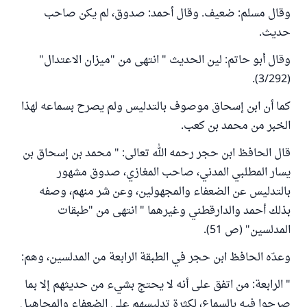
وقال مسلم: ضعيف. وقال أحمد: صدوق، لم يكن صاحب
حديث.
وقال أبو حاتم: لين الحديث " انتهى من "ميزان الاعتدال"
(3/292).
كما أن ابن إسحاق موصوف بالتدليس ولم يصرح بسماعه لهذا
الخبر من محمد بن كعب.
قال الحافظ ابن حجر رحمه الله تعالى: " محمد بن إسحاق بن
يسار المطلبي المدني، صاحب المغازي، صدوق مشهور
بالتدليس عن الضعفاء والمجهولين، وعن شر منهم، وصفه
بذلك أحمد والدارقطني وغيرهما " انتهى من "طبقات
المدلسين" (ص 51).
وعدّه الحافظ ابن حجر في الطبقة الرابعة من المدلسين، وهم:
" الرابعة: من اتفق على أنه لا يحتج بشيء من حديثهم إلا بما
صرحوا فيه بالسماع، لكثرة تدليسهم على الضعفاء والمجاهيل