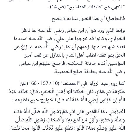
" انتهى من "طبقات المدلسين" (ص 14).
فالحاصل؛ أن هذا الخبر إسناده لا يصح.
وإنما الذي ورد هو أن ابن عباس رضي الله عنه لما ناظر
الخوارج، وكانوا قد خرجوا على علي رضي الله عنه استنادا
لعدة شبهات، منها: زعمهم أن عليا رضي الله عنه قد زاغ عن
الحق بموافقته لطلب أهل الشام بالتنازل عن لقب أمير
المؤمنين أثناء حادثة التحكيم، فاحتج عليهم ابن عباس
رضي الله عنه بحادثة صلح الحديبية.
كما روى عبد الرزاق في "المصنف" (10 / 157 - 160) عَنْ
عِكْرِمَةَ بْنِ عَمَّارٍ، قَالَ: حَدَّثَنَا أَبُو ‌زُمَيْلٍ الْحَنَفِيُّ، قَالَ: حَدَّثَنَا عَبْدُ
اللَّهِ بْنُ عَبَّاسٍ رَضِيَ اللَّهُ عَنْهُ أنه قال للخوارج حين ناظرهم :
أَخْبِرُونِي ، مَا تَنْقُمُونَ عَلَى ابْنِ عَمِّ رَسُولِ اللَّهِ صَلَّى اللهُ عَلَيْهِ
وَسَلَّمَ وَخَتَنِهِ، وَأَوَّلِ مَنْ آمَنَ بِهِ؟ وَأَصْحَابُ رَسُولِ اللَّهِ صَلَّى
اللهُ عَلَيْهِ وَسَلَّمَ مَعَهُ؟ قَالُوا: نَنْقُمُ عَلَيْهِ ثَلَاثًا... قَالُوا: مَحَا نَفْسَهُ