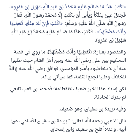
اكْتُبْ هَذَا مَا صَالَحَ عَلَيْهِ مُحَمَّدُ بْنُ عَبْدِ اللهِ سُهَيْلَ بْنَ عَمْرٍو
،
فَجَعَلَ عَلِيٌّ يَتَلَكَأُ وَيَأْبَى أَنْ يَكْتُبَ إِلَّا مُحَمَّدٌ رَسُولَ اللهِ. فَقَالَ
رَسُولُ اللهِ صَلَّى اللهُ عَلَيْهِ وَسَلَّمَ:
اكْتُبْ فَإِنَّ لَكَ مِثْلَهَا تُعْطِيهَا
وَأَنْتَ ‌مُضْطَهَدٌ
، فَكَتَبَ هَذَا مَا صَالَحَ عَلَيْهِ مُحَمَّدُ بْنُ عَبْدِ اللهِ
سُهَيْلَ بْنِ عَمْرٍو).
والمقصود بعبارة: (تُعْطِيهَا وَأَنْتَ ‌مُضْطَهَدٌ)، ما روي في قصة
التحكيم بين علي رضي الله عنه وبين أهل الشام حيث طلبوا
منه أن لا يخاطبوه بأمير المؤمنين، فوافق رضي الله عنه إزالةً
للخلاف وطلبا لجمع الكلمة، كما سيأتي بيانه.
لكن إسناد هذا الخبر ضعيف لانقطاعه؛ فمحمد بن كعب تابعي
لم يدرك الحادثة.
وفيه بريدة بن سفيان، وهو ضعيف.
قال الذهبي رحمه الله تعالى: " بريدة ‌بن سفيان الأسلمي، عن:
أبيه. وعنه: أفلح بن سعيد، وابن إسحاق.