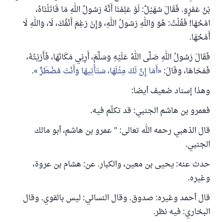
بْنُ عَمْرٍو. فَقَالَ سُهَيْلٌ: لَوْ عَلِمْنَا أَنَّهُ رَسُولُ اللهِ مَا قَاتَلْنَاهُ،
امْحُهَا! فَقُلْتُ: هُوَ وَاللهِ رَسُولُ اللهِ، وَإِنْ رَغِمَ أَنْفُكَ، لَا، وَاللهِ لَا
أَمْحُهَا.
فَقَالَ رَسُولُ اللهِ صَلَّى اللهُ عَلَيْهِ وَسَلَّمَ، أَرِنِي مَكَانَهَا، فَأَرَيْتُهُ،
فَمَحَاهَا، وَقَالَ:
أَمَا إِنَّ لَكَ مِثْلَهَا، سَتَأْتِيهَا ‌وَأَنْتَ ‌مُضْطَرٌّ
.
وهذا إسناد ضعيف أيضا:
فعمرو بن هاشم الجنبي: قد تكلّم فيه.
قال الذهبي رحمه الله تعالى: " عمرو ‌بن ‌هاشم، أبو مالك
الجنبي.
حدث عنه: يحيى بن معين، والكبار. عن: هشام بن عروة،
وغيره.
قال أحمد وغيره: صدوق. وقال النسائي: ليس بالقوي. وقال
البخاري: فيه نظر.