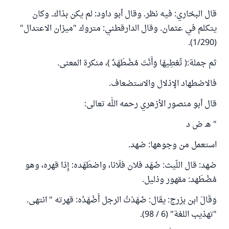
قال البخاري: فيه نظر. وقال أبو داود: لم يكن بذاك. وكان
يتكلم في عثمان. وقال الدارقطني: متروك "ميزان الاعتدال"
(1/290).
ثم جملة:( تُعْطِيهَا وَأَنْتَ ‌مُضْطَهَدٌ )، منكرة المعنى.
فالاضطهاد الإذلال والاستضعاف.
قال أبو منصور الأزهري رحمه الله تعالى:
" هـ ض د
استعمل من وجوهها: ضهد.
ضهد: قال اللّيث: ضَهَد فلان فلَانا، واضطَهَده: إِذا قهره، وهو
مُضْطَهد: مقهور وذليل.
وَقَالَ ابن بزرج: يقَال: ضَهَدْتُ الرجل أَضْهَدُه: قهرته " انتهى.
"تهذيب اللغة" (6 / 98).