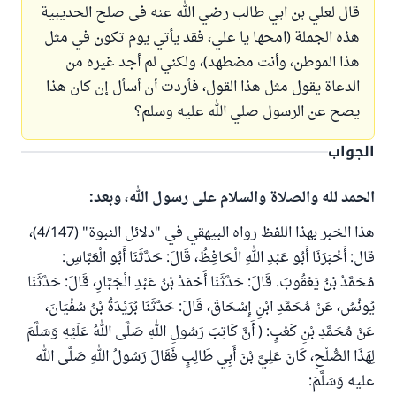
قال لعلي بن ابي طالب رضي الله عنه فى صلح الحديبية
هذه الجملة (امحها يا علي، فقد يأتي يوم تكون في مثل
هذا الموطن، وأنت مضطهد)، ولكني لم أجد غيره من
الدعاة يقول مثل هذا القول، فأردت أن أسأل إن كان هذا
يصح عن الرسول صلي الله عليه وسلم؟
الجواب
الحمد لله والصلاة والسلام على رسول الله، وبعد:
هذا الخبر بهذا اللفظ رواه البيهقي في "دلائل النبوة" (4/147)،
قال: أَخْبَرَنَا أَبُو عَبْدِ اللهِ الْحَافِظُ، قَالَ: حَدَّثَنَا أَبُو الْعَبَّاسِ:
مُحَمَّدُ بْنُ يَعْقُوبَ. قَالَ: حَدَّثَنَا أَحْمَدُ بْنُ عَبْدِ الْجَبَّارِ، قَالَ: حَدَّثَنَا
يُونُسُ، عَنْ مُحَمَّدِ ابْنِ إِسْحَاقَ، قَالَ: حَدَّثَنَا بُرَيْدَةُ بْنُ سُفْيَانَ،
عَنْ مُحَمَّدِ بْنِ كَعْبٍ: ( أَنَّ كَاتِبَ رَسُولِ اللهِ صَلَّى اللهُ عَلَيْهِ وَسَلَّمَ
لِهَذَا الصُّلْحِ، كَانَ عَلِيَّ بْنَ أَبِي طَالِبٍ فَقَالَ رَسُولُ اللهِ صَلَّى الله
عليه وَسَلَّمَ: