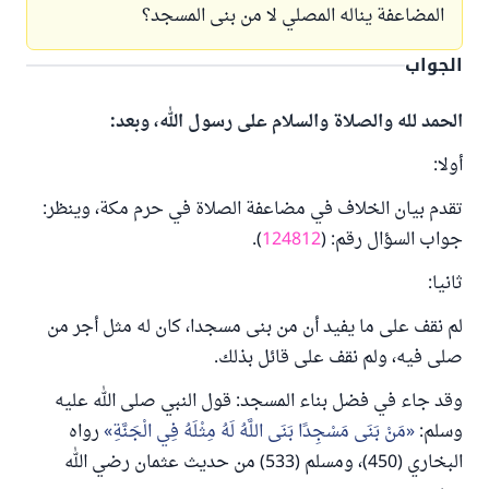
المضاعفة يناله المصلي لا من بنى المسجد؟
الجواب
الحمد لله والصلاة والسلام على رسول الله، وبعد:
أولا:
تقدم بيان الخلاف في مضاعفة الصلاة في حرم مكة، وينظر:
جواب السؤال رقم: (
124812
).
ثانيا:
لم نقف على ما يفيد أن من بنى مسجدا، كان له مثل أجر من
صلى فيه، ولم نقف على قائل بذلك.
وقد جاء في فضل بناء المسجد: قول النبي صلى الله عليه
وسلم:
مَنْ بَنَى مَسْجِدًا بَنَى اللَّهُ لَهُ مِثْلَهُ فِي الْجَنَّةِ
رواه
البخاري (450)، ومسلم (533) من حديث عثمان رضي الله