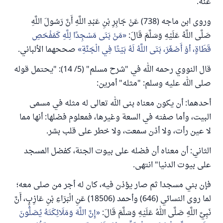
عنه.
وروى ابن ماجه (738) عَنْ جَابِرِ بْنِ عَبْدِ اللَّهِ أَنَّ رَسُولَ اللَّهِ
صَلَّى اللَّهُ عَلَيْهِ وَسَلَّمَ قَالَ:
مَنْ بَنَى مَسْجِدًا لِلَّهِ كَمَفْحَصِ
قَطَاةٍ، أوْ أَصْغَرَ، بَنَى اللَّهُ لَهُ بَيْتًا فِي الْجَنَّةِ
صححهما الألباني.
قال النووي رحمه الله في "شرح مسلم" (5/ 14): "يحتمل قوله
صلى الله عليه وسلم: "مثله" أمرين:
أحدهما: أن يكون معناه بنى الله تعالى له مثله في مسمى
البيت، وأما صفته في السعة وغيرها، فمعلوم فضلها: أنها مما
لا عين رأت، ولا أذن سمعت، ولا خطر على قلب بشر.
الثاني: أن معناه أن فضله على بيوت الجنة، كفضل المسجد
على بيوت الدنيا" انتهى.
فإن بني مسجدا ثم صار يؤذن فيه، كان له أجر من صلى معه؛
لما روى النسائي (646) وأحمد (18506) عَنِ الْبَرَاءِ بْنِ عَازِبٍ، أَنَّ
نَبِيَّ اللَّهِ صَلَّى اللهُ عَلَيْهِ وَسَلَّمَ قَالَ:
إِنَّ اللَّهَ وَمَلَائِكَتَهُ يُصَلُّونَ