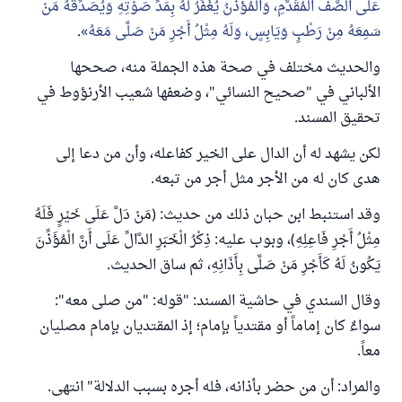
عَلَى الصَّفِّ الْمُقَدَّمِ، وَالْمُؤَذِّنُ يُغْفَرُ لَهُ بِمَدِّ صَوْتِهِ وَيُصَدِّقُهُ مَنْ
سَمِعَهُ مِنْ رَطْبٍ وَيَابِسٍ، وَلَهُ مِثْلُ أَجْرِ مَنْ صَلَّى مَعَهُ
.
والحديث مختلف في صحة هذه الجملة منه، صححها
الألباني في "صحيح النسائي"، وضعفها شعيب الأرنؤوط في
تحقيق المسند.
لكن يشهد له أن الدال على الخير كفاعله، وأن من دعا إلى
هدى كان له من الأجر مثل أجر من تبعه.
وقد استنبط ابن حبان ذلك من حديث: (مَنْ دَلَّ عَلَى خَيْرٍ فَلَهُ
مِثْلُ أَجْرِ فَاعِلِهِ)، وبوب عليه: ذِكْرُ الْخَبَرِ الدَّالِّ عَلَى أَنَّ الْمُؤَذِّنَ
يَكُونُ لَهُ كَأَجْرِ مَنْ صَلَّى بِأَذَانِهِ، ثم ساق الحديث.
وقال السندي في حاشية المسند: "قوله: "من صلى معه":
سواءٌ كان إماماً أو مقتدياً بإمام؛ إذ المقتديان بإمام مصليان
معاً.
والمراد: أن من حضر بأذانه، فله أجره بسبب الدلالة" انتهى.