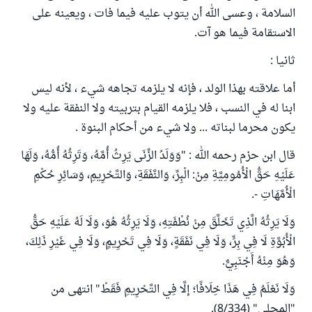
السلامة ، وعسى الله أن يتوب عليه فيما فات ، ويعينه على
الاستقامة فيما هو آت.
ثانيا :
أما علاقته بهذا الولد ، فإنه لا يلزمه تجاهه شيء ، لأنه ليس
ابنا له في النسب ، فلا يلزمه القيام بتربيته ولا النفقة عليه ولا
يكون محرما لبناته ... ولا شيء من أحكام البنوة .
قال ابن حزم رحمه الله : "وَوَلَدُ الزِّنَى يَرِثُ أُمَّهُ، وَتَرِثُهُ أُمُّهُ، وَلَهَا
عَلَيْهِ حَقُّ الْأُمُومِيَّةِ مِنْ: الْبِرِّ، وَالنَّفَقَةِ، وَالتَّحْرِيمِ، وَسَائِرِ حُكْمِ
الْأُمَّهَاتِ -.
وَلَا يَرِثُهُ الَّذِي تَخَلَّقَ مِنْ نُطْفَتِهِ، وَلَا يَرِثُهُ هُوَ، وَلَا لَهُ عَلَيْهِ حَقُّ
الْأُبُوَّةِ لَا فِي بِرٍّ، وَلَا فِي نَفَقَةٍ، وَلَا فِي تَحْرِيمٍ، وَلَا فِي غَيْرِ ذَلِكَ،
وَهُوَ مِنْهُ أَجْنَبِيٌّ.
وَلَا نَعْلَمُ فِي هَذَا خِلَافًا؛ إلَّا فِي التَّحْرِيمِ فَقَطْ" انتهى من
"المحلى" (8/334).