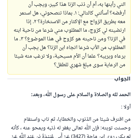
التي رأيتها به، أم أن ذنب الزنا هذا كبير، ويجب أن
أرفضه؟ أسألتي كالتالي: ١. بماذا تنصحوني، هل استمر
معه بطريق الزواج مع الإكثار من الاستخارة؟ ٢. إذا
ارتضيته لي كزوج، ما المطلوب مني شرعا من ناحية ابنه
في الزنا؟ ومن ناحيته هو كزوج في هذا الموضوع؟ ٣. ما
المطلوب من الأب شرعا اتجاه ابن الزنا؟ هل يجب أن
يرعاه ويربيه؟ علما أن الأم مسيحية، ولا ترغب منه شيئا
من الرعاية سوى مبلغ شهري للطفل؟
الجواب
الحمد لله والصلاة والسلام على رسول الله، وبعد:
أولا :
من اقترف شيئا من الذنوب والخطايا، ثم تاب واستقام
وحسنت توبته: فإن الله تعالى يغفر له ذنبه ويمحو عنه ، كأنه
لم يكن، روى ابن ماجة (3427) عَنْ أَبِي عُبَيْدَةَ بْنِ عَبْدِ اللَّهِ عَنْ