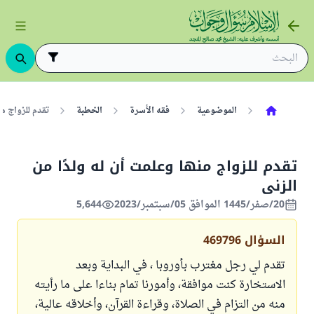
الموضوعية
فقه الأسرة
الخطبة
تقدم للزواج من
تقدم للزواج منها وعلمت أن له ولدًا من
الزنى
20/صفر/1445 الموافق 05/سبتمبر/2023
5,644
السؤال
469796
تقدم لي رجل مغترب بأوروبا ، في البداية وبعد
الاستخارة كنت موافقة، وأمورنا تمام بناءا على ما رأيته
منه من التزام في الصلاة، وقراءة القرآن، وأخلاقه عالية،