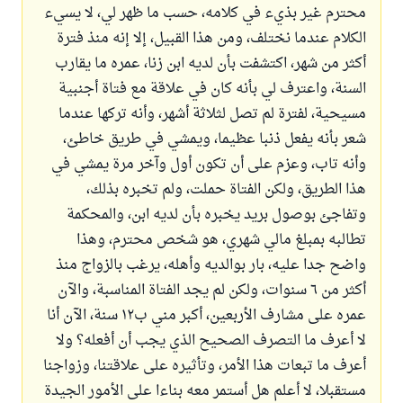
محترم غير بذيء في كلامه، حسب ما ظهر لي، لا يسيء
الكلام عندما نختلف، ومن هذا القبيل، إلا إنه منذ فترة
أكثر من شهر، اكتشفت بأن لديه ابن زنا، عمره ما يقارب
السنة، واعترف لي بأنه كان في علاقة مع فتاة أجنبية
مسيحية، لفترة لم تصل لثلاثة أشهر، وأنه تركها عندما
شعر بأنه يفعل ذنبا عظيما، ويمشي في طريق خاطئ،
وأنه تاب، وعزم على أن تكون أول وآخر مرة يمشي في
هذا الطريق، ولكن الفتاة حملت، ولم تخبره بذلك،
وتفاجئ بوصول بريد يخبره بأن لديه ابن، والمحكمة
تطالبه بمبلغ مالي شهري، هو شخص محترم، وهذا
واضح جدا عليه، بار بوالديه وأهله، يرغب بالزواج منذ
أكثر من ٦ سنوات، ولكن لم يجد الفتاة المناسبة، والآن
عمره على مشارف الأربعين، أكبر مني ب١٢ سنة، الآن أنا
لا أعرف ما التصرف الصحيح الذي يجب أن أفعله؟ ولا
أعرف ما تبعات هذا الأمر، وتأثيره على علاقتنا، وزواجنا
مستقبلا، لا أعلم هل أستمر معه بناءا على الأمور الجيدة