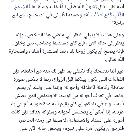
أَبِيهِ قَالَ : قَالَ رَسُولُ اللَّهِ صَلَّى اللَّهُ عَلَيْهِ وَسَلَّمَ:
التَّائِبُ مِنْ
الذَّنْبِ كَمَنْ لا ذَنْبَ لَهُ
وحسنه الألباني في "صحيح سنن ابن
ماجة" .
وعلى هذا ، فلا ينبغي النظر في ماضي هذا الشخص ، وإنما
ينظر إلى حاله الآن ، فإن كان مستقيما وصاحب دين وخلق
فإنه يصلح أن يكون زوجا لك ، بعد استشارة أهلك ، واستخارة
الله تعالى.
غير أننا ننصحك بألا تكتفي بما ظهر لك منه من أخلاقه، فإن
اللقاءات التي تكون بينكما قبل الزواج، ربما لا تعكس صورة
صادقة وكاملة لأخلاقه وأحواله؛ وإنما على وليك أن يسعى
جاهدا في تعرف أحواله من الوسط الاجتماعي الذي يعيش
فيه، سواء في بلدكم، إن كان يقيم فيه مدة طويلة، أم في بلد
غربته، إذا أمكن أن يتحسس أحواله وسلوكه هناك؛ فإن كانت
أموره على السداد والاستقامة، لا سيما في زمنه الحاضر،
فنرجو أن يكون أمره على خيره ، ويحمل حاله الآن على