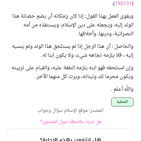
).
192131
(
ويقوى العمل بهذا القول: إذا كان بإمكانه أن يضم حضانة هذا
الولد إليه، ويجعله على دين الإسلام، ويستنقذه من أمه
النصرانية، ودينها، وأخلاقها.
والحاصل : أن هذا الرجل إذا لم يستلحق هذا الولد ولم ينسبه
إليه ، فلا يلزمه تجاهه شيء، ولا يكون ابنا له.
وإن استلحقه فهو ابنه يلزمه النفقة عليه، والقيام على تربيته
ويكون محرما لك ولبناته، ويرث كل منهما الآخر.
والله أعلم .
الخطبة
المصدر
:
موقع الإسلام سؤال وجواب
هل لديك ملاحظة حول المحتوى؟
هل انتفعت بهذه الإجابة؟