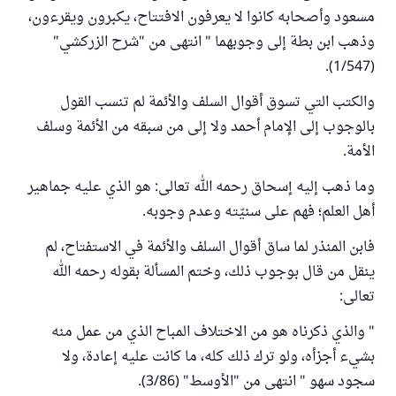
مسعود وأصحابه كانوا لا يعرفون الافتتاح، يكبرون ويقرءون،
وذهب ابن بطة إلى وجوبهما " انتهى من "شرح الزركشي"
(1/547).
والكتب التي تسوق أقوال السلف والأئمة لم تنسب القول
بالوجوب إلى الإمام أحمد ولا إلى من سبقه من الأئمة وسلف
الأمة.
وما ذهب إليه إسحاق رحمه الله تعالى: هو الذي عليه جماهير
أهل العلم؛ فهم على سنيّته وعدم وجوبه.
فابن المنذر لما ساق أقوال السلف والأئمة في الاستفتاح، لم
ينقل من قال بوجوب ذلك، وختم المسألة بقوله رحمه الله
تعالى:
" والذي ذكرناه هو من الاختلاف المباح الذي من عمل منه
بشيء أجزأه، ولو ترك ذلك كله، ما كانت عليه إعادة، ولا
سجود سهو " انتهى من "الأوسط" (3/86).