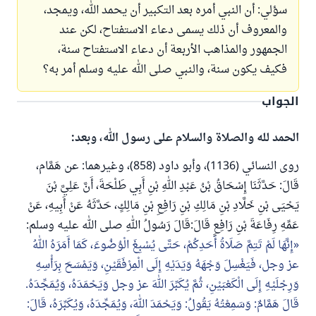
سؤلي: أن النبي أمره بعد التكبير أن يحمد الله، ويمجد،
والمعروف أن ذلك يسمى دعاء الاستفتاح، لكن عند
الجمهور والمذاهب الأربعة أن دعاء الاستفتاح سنة،
فكيف يكون سنة، والنبي صلى الله عليه وسلم أمر به؟
الجواب
الحمد لله والصلاة والسلام على رسول الله، وبعد:
روى النسائي (1136)، وأبو داود (858)، وغيرهما: عن هَمَّام،
قَالَ: حَدَّثَنَا إِسْحَاقُ بْنُ عَبْدِ اللهِ بْنِ أَبِي طَلْحَةَ، أَنَّ عَلِيَّ بْنَ
يَحْيَى بْنِ خَلَّادِ بْنِ مَالِكِ بْنِ رَافِعِ بْنِ مَالِكٍ، حَدَّثَهُ عَنْ أَبِيهِ، عَنْ
عَمِّهِ رِفَاعَةَ بْنِ رَافِعٍ قَالَ:قَالَ رَسُولُ اللهِ صلى الله عليه وسلم:
إِنَّهَا لَمْ تَتِمَّ صَلَاةُ أَحَدِكُمْ، حَتَّى يُسْبِغَ الْوُضُوءَ، كَمَا أَمَرَهُ اللهُ
عز وجل، فَيَغْسِلَ وَجْهَهُ وَيَدَيْهِ إِلَى الْمِرْفَقَيْنِ، وَيَمْسَحَ بِرَأْسِهِ
وَرِجْلَيْهِ إِلَى الْكَعْبَيْنِ،
ثُمَّ
يُكَبِّرَ
اللهَ عز وجل وَيَحْمَدَهُ، وَيُمَجِّدَهُ.
قَالَ هَمَّامٌ: وَسَمِعْتُهُ يَقُولُ: وَيَحْمَدَ اللهَ، وَيُمَجِّدَهُ، وَيُكَبِّرَهُ، قَالَ: