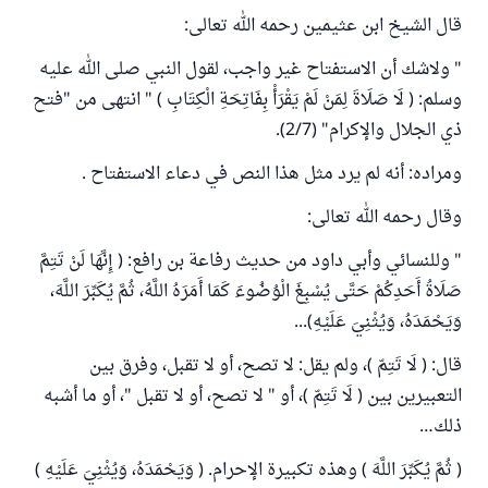
قال الشيخ ابن عثيمين رحمه الله تعالى:
" ولاشك أن الاستفتاح غير واجب، لقول النبي صلى الله عليه
وسلم: ( لَا صَلَاةَ
لِمَنْ
لَمْ
يَقْرَأْ بِفَاتِحَةِ الْكِتَابِ ) " انتهى من "فتح
ذي الجلال والإكرام" (2/7).
ومراده: أنه لم يرد مثل هذا النص في دعاء الاستفتاح .
وقال رحمه الله تعالى:
" وللنسائي وأبي داود من حديث رفاعة بن رافع: ( إِنَّهَا لَنْ تَتِمَّ
صَلَاةُ أَحَدِكُمْ حَتَّى يُسْبِغَ الْوُضُوءَ كَمَا أَمَرَهُ اللَّهُ، ثُمَّ يُكَبِّرَ اللَّهَ،
وَيَحْمَدَهُ، وَيُثْنِيَ عَلَيْهِ)...
قال: ( لَا تَتِمّ )، ولم يقل: لا تصح، أو لا تقبل، وفرق بين
التعبيرين بين ( لَا تَتِمّ )، أو " لا تصح، أو لا تقبل "، أو ما أشبه
ذلك…
( ثُمَّ يُكَبِّرَ اللَّهَ ) وهذه تكبيرة الإحرام. ( وَيَحْمَدَهُ، وَيُثْنِيَ عَلَيْهِ )