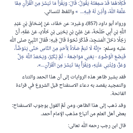
فَكِلَاهُمَا قَدْ سَمِعْتُهُ يَقُولُ: قَالَ: وَيَقْرَأَ مَا تَيَسَّرَ مِنَ الْقُرْآنِ مِمَّا
عَلَّمَهُ اللهُ، وَأَذِنَ لَهُ فِيهِ...
واللفظ للنسائي.
ورواه أبو داود (857)، وغيره: عن حَمَّاد، عَنْ إِسْحَاقَ بْنِ عَبْدِ
اللَّهِ بْنِ أَبِي طَلْحَةَ، عَنْ عَلِيِّ بْنِ يَحْيَى بْنِ خَلَّادٍ، عَنْ عَمِّهِ، أَنَّ
رَجُلًا دَخَلَ الْمَسْجِدَ، فَذَكَرَ نَحْوَهُ قَالَ فِيهِ: فَقَالَ النَّبِيُّ صلى الله
عليه وسلم:
إِنَّهُ لَا تَتِمُّ صَلَاةٌ لِأَحَدٍ مِنَ النَّاسِ حَتَّى يَتَوَضَّأَ،
فَيَضَعَ الْوُضُوءَ - يَعْنِي مَوَاضِعَهُ -
ثُمَّ
يُكَبِّرُ،
وَيَحْمَدُ
اللَّهَ جَلَّ
وَعَزَّ، وَيُثْنِي عَلَيْهِ، وَيَقْرَأُ بِمَا تَيَسَّرَ مِنَ الْقُرْآنِ…
.
فقد يشير ظاهر هذه الروايات إلى أن هذا الحمد والثناء
والتمجيد يقصد به دعاء الاستفتاح قبل الشروع في قراءة
الفاتحة.
وقد ذهب إلى هذا الظاهر، ومن ثَمَّ القول بوجوب الاستفتاح:
بعض أهل العلم من أتباع مذهب الإمام أحمد.
قال ابن رجب رحمه الله تعالى: