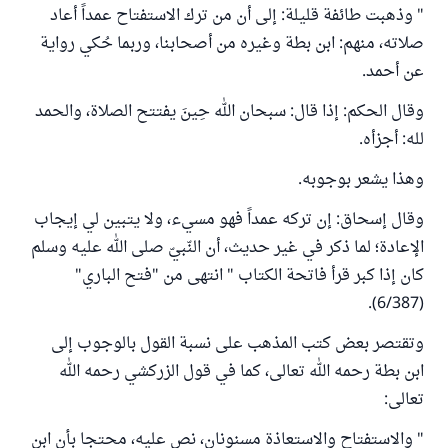
" وذهبت طائفة قليلة: إلى أن من ترك الاستفتاح عمداً أعاد
صلاته، منهم: ابن بطة وغيره من أصحابنا، وربما حُكي رواية
عن أحمد.
وقال الحكم: إذا قال: سبحان الله حِينَ يفتتح الصلاة، والحمد
لله: أجزأه.
وهذا يشعر بوجوبه.
وقال إسحاق: إن تركه عمداً فهو مسيء، ولا يتبين لي إيجاب
الإعادة؛ لما ذكر في غير حديث، أن النّبيّ صلى الله عليه وسلم
كان إذا كبر قرأ فاتحة الكتاب " انتهى من "فتح الباري"
(6/387).
وتقتصر بعض كتب المذهب على نسبة القول بالوجوب إلى
ابن بطة رحمه الله تعالى، كما في قول الزركشي رحمه الله
تعالى:
" والاستفتاح والاستعاذة مسنونان، نص عليه، محتجا بأن ابن