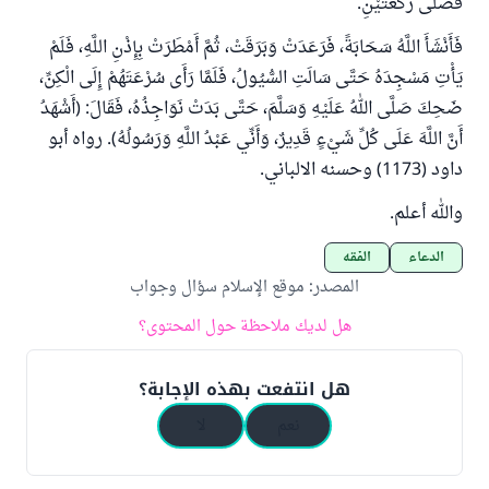
فَصَلَّى رَكْعَتَيْنِ.
فَأَنْشَأَ اللَّهُ سَحَابَةً، ‌فَرَعَدَتْ وَبَرَقَتْ، ثُمَّ أَمْطَرَتْ بِإِذْنِ اللَّهِ، فَلَمْ
يَأْتِ مَسْجِدَهُ حَتَّى سَالَتِ السُّيُولُ، فَلَمَّا رَأَى سُرْعَتَهُمْ إِلَى الْكِنِّ،
ضَحِكَ صَلَّى اللهُ عَلَيْهِ وَسَلَّمَ، حَتَّى بَدَتْ نَوَاجِذُهُ، فَقَالَ: (أَشْهَدُ
أَنَّ اللَّهَ عَلَى كُلِّ شَيْءٍ قَدِيرٌ، وَأَنِّي عَبْدُ اللَّهِ وَرَسُولُهُ). رواه أبو
داود (1173) وحسنه الالباني.
والله أعلم.
الدعاء
الفقه
المصدر
:
موقع الإسلام سؤال وجواب
هل لديك ملاحظة حول المحتوى؟
هل انتفعت بهذه الإجابة؟
نعم
لا