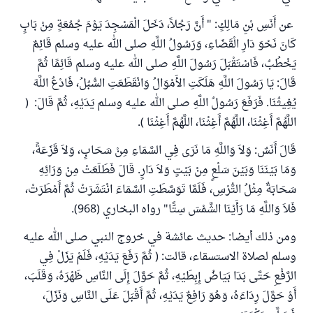
عن أَنَسِ بْنِ مَالِكٍ: " أَنَّ رَجُلاً، دَخَلَ الْمَسْجِدَ يَوْمَ جُمُعَةٍ مِنْ بَابٍ
كَانَ نَحْوَ دَارِ الْقَضَاءِ، وَرَسُولُ اللَّهِ صلى الله عليه وسلم قَائِمٌ
يَخْطُبُ، فَاسْتَقْبَلَ رَسُولَ اللَّهِ صلى الله عليه وسلم قَائِمًا ثُمَّ
قَالَ: يَا رَسُولَ اللَّهِ هَلَكَتِ الأَمْوَالُ وَانْقَطَعَتِ السُّبُلُ، فَادْعُ اللَّهَ
يُغِيثُنَا. فَرَفَعَ رَسُولُ اللَّهِ صلى الله عليه وسلم يَدَيْهِ، ثُمَّ قَالَ: (
اللَّهُمَّ أَغِثْنَا، اللَّهُمَّ أَغِثْنَا، اللَّهُمَّ أَغِثْنَا )‏‏.‏
قَالَ أَنَسٌ: وَلاَ وَاللَّهِ مَا نَرَى فِي السَّمَاءِ مِنْ سَحَابٍ، وَلاَ قَزَعَةً،
وَمَا بَيْنَنَا وَبَيْنَ سَلْعٍ مِنْ بَيْتٍ وَلاَ دَارٍ‏.‏ قَالَ فَطَلَعَتْ مِنْ وَرَائِهِ
سَحَابَةٌ مِثْلُ التُّرْسِ، فَلَمَّا تَوَسَّطَتِ السَّمَاءَ انْتَشَرَتْ ثُمَّ أَمْطَرَتْ،
فَلاَ وَاللَّهِ مَا رَأَيْنَا الشَّمْسَ سِتًّا" رواه البخاري (968).
ومن ذلك أيضا: حديث عائشة في خروج النبي صلى الله عليه
وسلم لصلاة الاستسقاء، قالت: ( ثُمَّ رَفَعَ يَدَيْهِ، فَلَمْ يَزَلْ فِي
الرَّفْعِ حَتَّى بَدَا بَيَاضُ إِبِطَيْهِ، ثُمَّ حَوَّلَ إِلَى النَّاسِ ظَهْرَهُ، وَقَلَبَ،
أَوْ حَوَّلَ رِدَاءَهُ، وَهُوَ رَافِعٌ يَدَيْهِ، ثُمَّ أَقْبَلَ عَلَى النَّاسِ وَنَزَلَ،