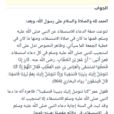
الجواب
الحمد لله والصلاة والسلام على رسول الله، وبعد:
تنوعت صفة الدعاء للاستسقاء عن النبي صلى الله عليه
وسلم، فمنها ما كان في صلاة الاستسقاء، ومنها ما كان في
خطبة الجمعة كما سيأتي. وظاهر النصوص تدل على أنه
استجيب للنبي صلى الله عليه وسلم في كل دعاء استسقاء.
فعنْ أَنَسٍ: " أَنَّ عُمَرَ بْنَ الْخَطَّابِ ـ رضى الله عنه ـ كَانَ إِذَا
قَحَطُوا اسْتَسْقَى بِالْعَبَّاسِ بْنِ عَبْدِ الْمُطَّلِبِ فَقَالَ اللَّهُمَّ إِنَّا كُنَّا
نَتَوَسَّلُ إِلَيْكَ بِنَبِيِّنَا فَتَسْقِينَا وَإِنَّا نَتَوَسَّلُ إِلَيْكَ بِعَمِّ نَبِيِّنَا فَاسْقِنَا‏.‏
قَالَ فَيُسْقَوْنَ" رواه البخاري (964).
فقول عمر "كنا نتوسل إليك بنيبنا فتسقينا": ظاهره أنه ما دعا
النبي صلى الله عليه وسلم للاستسقاء إلا استجيب له.
وقد ثبت في السنة إجابة دعاء النبي صلى الله عليه وسلم
في الاستسقاء، في وقائع مفصلة بعينه؛ فمنها: