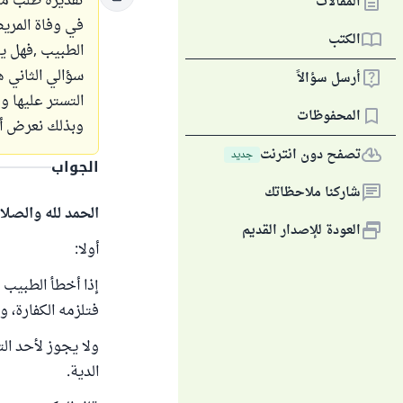
تقديره طلب من
المقالات
في وفاة المري
الكتب
الطبيب ,فهل ي
سؤالي الثاني 
أرسل سؤالاً
التستر عليها و
المحفوظات
وبذلك نعرض أن
تصفح دون انترنت
جديد
الجواب
شاركنا ملاحظاتك
الحمد لله والصلا
العودة للإصدار القديم
أولا:
إذا أخطأ الطبيب
فتلزمه الكفارة، و
ولا يجوز لأحد ال
الدية.