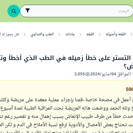
الفقه وأصوله
الفقه
عادات
الطب والتداوي
هل يجوز له 
التستر على خطأ زميله في الطب الذي أخطأ و
ض؟
3,055
50
 أعمل في مصحة خاصة ،قمنا بإجراء عملية معقدة على مريضة وكللت
ح ولله الحمد ووضعت هاته المريضة تحت المراقبة الطبية لمدة أسبوع 
 حدث خطأ من طرف طبيب الإنعاش بسبب إهمال منه و تقصير رغم تنب
نت تحتاج بعض الأمصال والأدوية لرفع نسبة الأملاح في الدم و لكن ا