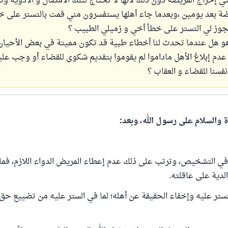
ي إخراج المريضة دون ذلك لأنها لا تحتاج لتلك الأمصال و الأدوية و
ضة بعد يومين ،وبعدما جاء أهلها يستفسرون مني قمت بالتستر على خ
جوز لي التستر على خطأ أخي و زميلي الطبيب ؟
هو هل عندما تحدث لنا أخطاء طبية قد تكون مميتة في بعض الأحيان 
 عدم إبلاغ الأهل ماداموا لم يقوموا بتقديم شكوى للقضاء أو وجب علين
فسنا للقضاء و العقاب ؟
ة والسلام على رسول الله، وبعد:
 في التشخيص، وترتب على ذلك عدم إعطاء المريض الدواء اللازم، فم
الدية على عاقلته.
تستر عليه وإخفاء الحقيقة عن أهله؛ لما في الستر عليه من تضييع حق