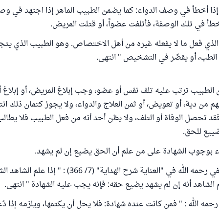
ر إذا أخطأ في وصف الدواء: كما يضمن الطبيب الماهر إذا اجتهد في و
طأ في تلك الوصفة، فأتلفت عضواً، أو قتلت المريض.
ر الذي فعل ما لا يفعله غيره من أهل الاختصاص. وهو الطبيب الذي يتج
 الطب، أو يقصِّر في التشخيص " انتهى.
لطبيب ترتب عليه تلف نفس أو عضو، وجب إبلاغ المريض، أو إبلاغ أه
هم من دية، أو تعويض، أو ثمن العلاج والدواء، ولا يجوز كتمان ذلك ان
فقد تحصل الوفاة أو التلف، ولا يظن أحد أنه من فعل الطبيب فلا يطال
ضييع للحق.
ء بوجوب الشهادة على من علم أن الحق يضيع إن لم يشهد.
قال البابرتي الحنفي رحمه الله في "العناية شرح الهداية" (7/ 6
 الشاهد أنه إن لم يشهد يضيع حقه: فإنه يجب عليه الشهادة " انتهى.
مه الله : " فمن كانت عنده شهادة: فلا يحل أن يكتمها، ويلزمه إذا دُع