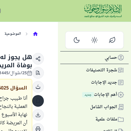
الموضوعية
هل يجوز له 
حسابي
بوفاة المري
شجرة التصنيفات
25/شوال/1445 الموافق 04/مايو/2024
جديد الإجابات
السؤال
6025
أهم الإجابات
جديد
أنا طبيب جراح
العملية بالنجا
الجواب الشامل
نهاية الأسبوع
ملفات علمية
أن المريضة كا