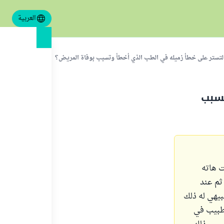
العربية
التستر على خطأ زميله في الطب الذي أخطأ وتسبب بوفاة المريض؟
تسبب
 هاته
ثم عند
يهي له ذلك
لطبيب في