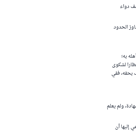
صف دواء
اوز الحدود
له به؛
تظارا لشكوى
ب بحقه، ففي
36) : " إذا علم الشاهد الشهادة، ولم يعلم
ي إليها أن