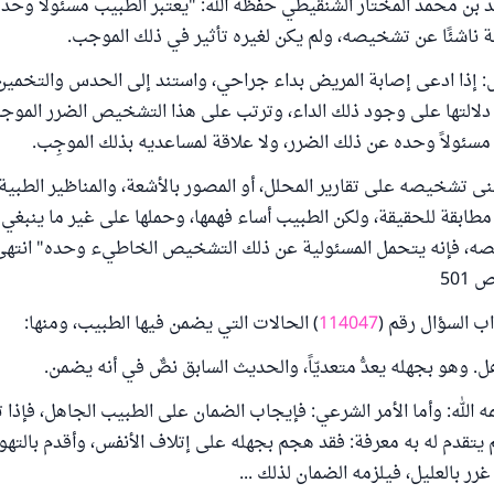
 بن محمد المختار الشنقيطي حفظه الله: "يعتبر الطبيب مسئولاً وحده،
 ناشئًا عن تشخيصه، ولم يكن لغيره تأثير في ذلك الموجب.
: إذا ادعى إصابة المريض بداء جراحي، واستند إلى الحدس والتخمين، 
دلالتها على وجود ذلك الداء، وترتب على هذا التشخيص الضرر الموجب
 مسئولاً وحده عن ذلك الضرر، ولا علاقة لمساعديه بذلك الموجِب.
نى تشخيصه على تقارير المحلل، أو المصور بالأشعة، والمناظير الطبية
طابقة للحقيقة، ولكن الطبيب أساء فهمها، وحملها على غير ما ينبغي 
، فإنه يتحمل المسئولية عن ذلك التشخيص الخاطيء وحده" انتهى
501
 السؤال رقم (
114047
) الحالات التي يضمن فيها الطبيب، ومنها:
مه الله: وأما الأمر الشرعي: فإيجاب الضمان على الطبيب الجاهل، فإذا
 يتقدم له به معرفة: فقد هجم بجهله على إتلاف الأنفس، وأقدم بالتهو
رر بالعليل، فيلزمه الضمان لذلك ...