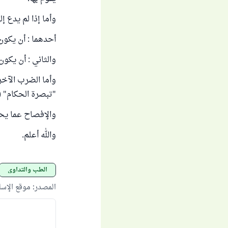
وأما إذا لم يدع إ
أحدهما : أن يكون 
والثاني : أن يكون
وأما الضرب الآخر
"تبصرة الحكام" (1/ 246).
والإفصاح عما يح
والله أعلم.
الطب والتداوي
المصدر
:
موقع الإس