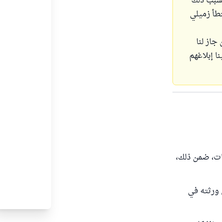
تسبب ذلك
طأ زميلي
جاز لنا
ا إبلاغهم
ات، ضمن ذلك،
 ورثته في