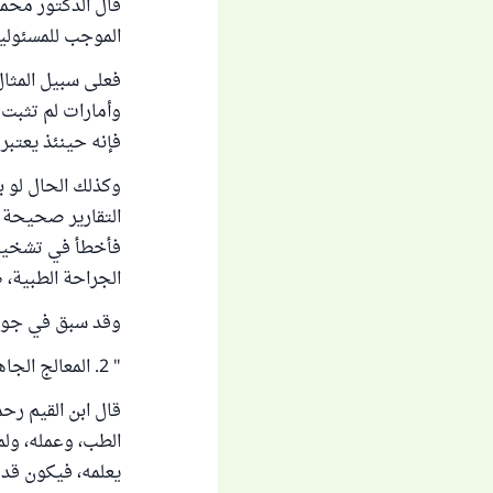
قال الدكتور محمد
الموجب للمسئولية
فعلى سبيل المثال
وأمارات لم تثبت 
فإنه حينئذ يعتبر
وكذلك الحال لو ب
التقارير صحيحة م
فأخطأ في تشخيصه
الجراحة الطبية، ص 
وقد سبق في جواب
" 2. المعالج الجاهل. وهو بجهله يعدُّ متعديّاً، والحديث السابق نصٌّ في أنه يضمن.
قال ابن القيم رح
الطب، وعمله، ولم
يعلمه، فيكون قد غ