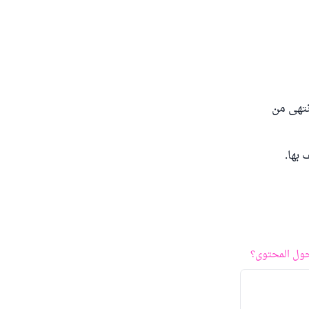
نتهى من
بها.
ول المحتوى؟