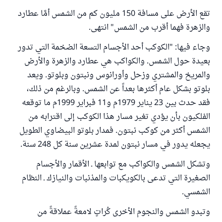
تقع الأرض على مسافة 150 مليون كم من الشمس أمَّا عطارد
والزهرة فهما أقرب من الشمس" انتهى.
وجاء فيها: "الكوكب أحد الأجسام التسعة الضخمة التي تدور
بعيدة حول الشمس. والكواكب هي عطارد والزهرة والأرض
والمريخ والمشتري وزحل وأورانوس ونبتون وبلوتو. ويعد
بلوتو بشكل عام أكثرها بعداً عن الشمس. وبالرغم من ذلك،
فقد حدث بين 23 يناير 1979م و11 فبراير 1999م ما توقعه
الفلكيون بأن يؤدي تغير مسار هذا الكوكب إلى اقترابه من
الشمس أكثر من كوكب نبتون. فمدار بلوتو البيضاوي الطويل
يجعله يدور في مسار نبتون لمدة عشرين سنة كل 248 سنة.
وتشكل الشمس والكواكب مع توابعها ـ الأقمار والأجسام
الصغيرة التي تدعى بالكويكبات والمذنبات والنيازك ـ النظام
الشمسي.
وتبدو الشمس والنجوم الأخرى كُراتٍ لامعةً عملاقةً من