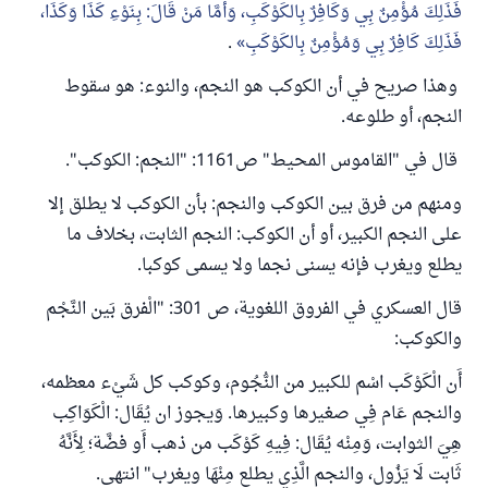
فَذَلِكَ مُؤْمِنٌ بِي وَكَافِرٌ بِالكَوْكَبِ، وَأَمَّا مَنْ قَالَ: بِنَوْءِ كَذَا وَكَذَا،
فَذَلِكَ كَافِرٌ بِي وَمُؤْمِنٌ بِالكَوْكَبِ
.
وهذا صريح في أن الكوكب هو النجم، والنوء: هو سقوط
النجم، أو طلوعه.
قال في "القاموس المحيط" ص1161: "النجم: الكوكب".
ومنهم من فرق بين الكوكب والنجم: بأن الكوكب لا يطلق إلا
على النجم الكبير، أو أن الكوكب: النجم الثابت، بخلاف ما
يطلع ويغرب فإنه يسنى نجما ولا يسمى كوكبا.
قال العسكري في الفروق اللغوية، ص 301: "الْفرق بَين النَّجْم
والكوكب:
أَن الْكَوْكَب اسْم للكبير من النُّجُوم، وكوكب كل شَيْء معظمه،
والنجم عَام فِي صغيرها وكبيرها. وَيجوز ان يُقَال: الْكَوَاكِب
هِيَ الثوابت، وَمِنْه يُقَال: فِيهِ كَوْكَب من ذهب أَو فضَّة؛ لِأَنَّهُ
ثَابت لَا يَزُول، والنجم الَّذِي يطلع مِنْهَا ويغرب" انتهى.