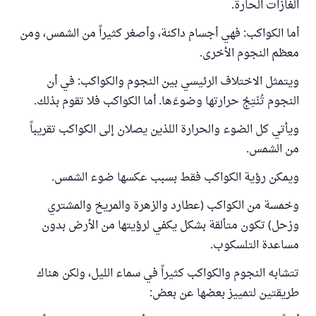
الغازات الحارة.
أما الكواكب: فهي أجسام داكنة، وأصغر كثيراً من الشمس، ومن
معظم النجوم الأخرى.
ويتمثل الاختلاف الرئيسي بين النجوم والكواكب: في أن
النجوم تُنْتِجُ حرارتها وضوءَها. أما الكواكب فلا تقوم بذلك.
ويأتي كل الضوء والحرارة اللذين يصلان إلى الكواكب تقريباً
من الشمس.
ويمكن رؤية الكواكب فقط بسبب عكسها ضوء الشمس.
وخمسة من الكواكب (عطارد والزهرة والمريخ والمشتري
وزحل) تكون متألقة بشكل يكفي لرؤيتها من الأرض بدون
مساعدة التلسكوب.
تتشابه النجوم والكواكب كثيراً في سماء الليل، ولكن هناك
طريقتين لتمييز بعضها عن بعض: