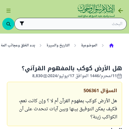
الموضوعية
التاريخ والسيرة
بدء الخلق وعجائب المخ
هل الأرض كوكب بالمفهوم القرآني؟
11/محرم/1446 الموافق 17/يوليو/2024
8,830
السؤال
506361
هل الأرض كوكب بمفهوم القرآن أم لا ؟ وإن كانت نعم،
فكيف يمكن التوفيق بينها وبين آيات تتحدث على أن
الكواكب زينة؟