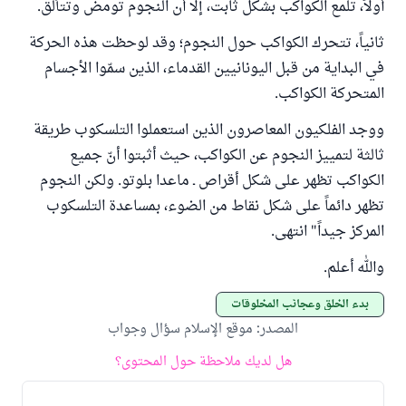
أولاً، تلمع الكواكب بشكل ثابت، إلا أن النجوم تومض وتتألق.
ثانياً، تتحرك الكواكب حول النجوم؛ وقد لوحظت هذه الحركة
في البداية من قبل اليونانيين القدماء، الذين سمّوا الأجسام
المتحركة الكواكب.
ووجد الفلكيون المعاصرون الذين استعملوا التلسكوب طريقة
ثالثة لتمييز النجوم عن الكواكب، حيث أثبتوا أنّ جميع
الكواكب تظهر على شكل أقراص ـ ماعدا بلوتو. ولكن النجوم
تظهر دائماً على شكل نقاط من الضوء، بمساعدة التلسكوب
المركز جيداً" انتهى.
والله أعلم.
بدء الخلق وعجائب المخلوقات
المصدر
:
موقع الإسلام سؤال وجواب
هل لديك ملاحظة حول المحتوى؟