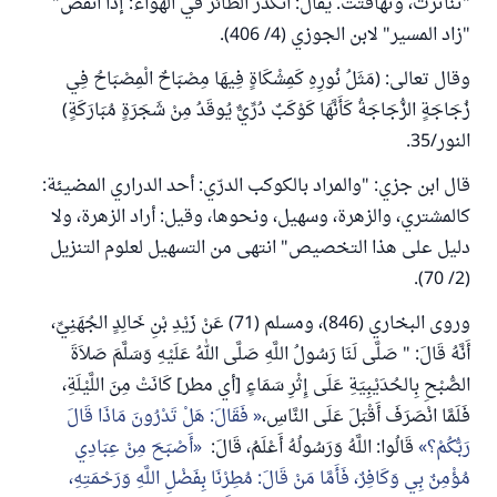
"تناثرت، وتهافتت. يقال: انكدر الطائر في الهواء: إذا انقضَّ"
"زاد المسير" لابن الجوزي (4/ 406).
وقال تعالى: (مَثَلُ نُورِهِ كَمِشْكَاةٍ فِيهَا مِصْبَاحٌ الْمِصْبَاحُ فِي
زُجَاجَةٍ الزُّجَاجَةُ كَأَنَّهَا كَوْكَبٌ دُرِّيٌّ يُوقَدُ مِنْ شَجَرَةٍ مُبَارَكَةٍ)
النور/35.
قال ابن جزي: "والمراد بالكوكب الدرّي: أحد الدراري المضيئة:
كالمشتري، والزهرة، وسهيل، ونحوها، وقيل: أراد الزهرة، ولا
دليل على هذا التخصيص" انتهى من التسهيل لعلوم التنزيل
(2/ 70).
وروى البخاري (846)، ومسلم (71) عَنْ زَيْدِ بْنِ خَالِدٍ الجُهَنِيِّ،
أَنَّهُ قَالَ: " صَلَّى لَنَا رَسُولُ اللَّهِ صَلَّى اللهُ عَلَيْهِ وَسَلَّمَ صَلاَةَ
الصُّبْحِ بِالحُدَيْبِيَةِ عَلَى إِثْرِ سَمَاءٍ [أي مطر] كَانَتْ مِنَ اللَّيْلَةِ،
فَلَمَّا انْصَرَفَ أَقْبَلَ عَلَى النَّاسِ،
فَقَالَ: هَلْ تَدْرُونَ مَاذَا قَالَ
رَبُّكُمْ؟
قَالُوا: اللَّهُ وَرَسُولُهُ أَعْلَمُ، قَالَ:
أَصْبَحَ مِنْ عِبَادِي
مُؤْمِنٌ بِي وَكَافِرٌ، فَأَمَّا مَنْ قَالَ: مُطِرْنَا بِفَضْلِ اللَّهِ وَرَحْمَتِهِ،