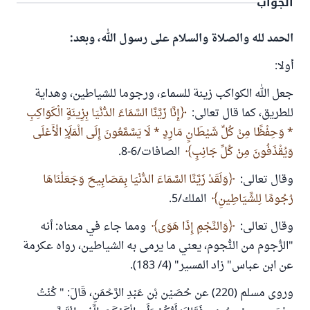
الجواب
الحمد لله والصلاة والسلام على رسول الله، وبعد:
أولا:
جعل الله الكواكب زينة للسماء، ورجوما للشياطين، وهداية
للطريق، كما قال تعالى:
إِنَّا زَيَّنَّا السَّمَاءَ الدُّنْيَا بِزِينَةٍ الْكَوَاكِبِ
* وَحِفْظًا مِنْ كُلِّ شَيْطَانٍ مَارِدٍ * لَا يَسَّمَّعُونَ إِلَى الْمَلَإِ الْأَعْلَى
وَيُقْذَفُونَ مِنْ كُلِّ جَانِبٍ
الصافات/6-8.
وقال تعالى:
وَلَقَدْ زَيَّنَّا السَّمَاءَ الدُّنْيَا بِمَصَابِيحَ وَجَعَلْنَاهَا
رُجُومًا لِلشَّيَاطِينِ
الملك/5.
وقال تعالى:
وَالنَّجْمِ إِذَا هَوَى
ومما جاء في معناه: أنه
"الرُّجوم من النُّجوم، يعني ما يرمى به الشياطين، رواه عكرمة
عن ابن عباس" زاد المسير" (4/ 183).
وروى مسلم (220) عن حُصَيْن بْن عَبْدِ الرَّحْمَنِ، قَالَ: " كُنْتُ