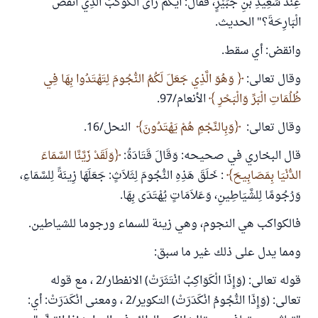
عِنْدَ سَعِيدِ بْنِ جُبَيْرٍ، فَقَالَ: أَيُّكُمْ رَأَى الْكَوْكَبَ الَّذِي انْقَضَّ
الْبَارِحَةَ؟" الحديث.
وانقض: أي سقط.
وقال تعالى:
وَهُوَ الَّذِي جَعَلَ لَكُمُ النُّجُومَ لِتَهْتَدُوا بِهَا فِي
ظُلُمَاتِ الْبَرِّ وَالْبَحْرِ
الأنعام/97.
وقال تعالى:
وَبِالنَّجْمِ هُمْ يَهْتَدُونَ
النحل/16.
قال البخاري في صحيحه: وَقَالَ قَتَادَةُ:
وَلَقَدْ زَيَّنَّا السَّمَاءَ
الدُّنْيَا بِمَصَابِيحَ
: خَلَقَ هَذِهِ النُّجُومَ لِثَلاَثٍ: جَعَلَهَا زِينَةً لِلسَّمَاءِ،
وَرُجُومًا لِلشَّيَاطِينِ، وَعَلاَمَاتٍ يُهْتَدَى بِهَا.
فالكواكب هي النجوم، وهي زينة للسماء ورجوما للشياطين.
ومما يدل على ذلك غير ما سبق:
قوله تعالى: (وَإِذَا الْكَوَاكِبُ انْتَثَرَتْ) الانفطار/2 ، مع قوله
تعالى: (وَإِذَا النُّجُومُ انْكَدَرَتْ) التكوير/2 ، ومعنى انْكَدَرَتْ: أي: