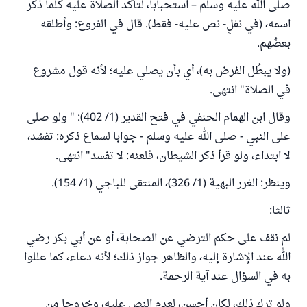
صلى الله عليه وسلم – استحبابا، لتأكد الصلاة عليه كلما ذكر
اسمه، (في نفلٍ- نص عليه- فقط). قال في الفروع: وأطلقه
بعضُهم.
(ولا يبطُل الفرض به)، أي بأن يصلي عليه؛ لأنه قول مشروع
في الصلاة" انتهى.
وقال ابن الهمام الحنفي في فتح القدير (1/ 402): " ولو صلى
على النبي - صلى الله عليه وسلم - جوابا لسماع ذكره: تفسُد،
لا ابتداء، ولو قرأ ذكر الشيطان، فلعنه: لا تفسد" انتهى.
وينظر: الغرر البهية (1/ 326)، المنتقى للباجي (1/ 154).
ثالثا:
لم نقف على حكم الترضي عن الصحابة، أو عن أبي بكر رضي
الله عند الإشارة إليه، والظاهر جواز ذلك؛ لأنه دعاء، كما عللوا
به في السؤال عند آية الرحمة.
ولو ترك ذلك، لكان أحسن، لعدم النص عليه، وخروجا من