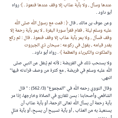
عندها وسأل , ولا بآية عذاب إلا وقف عندها فتعوذ .
رواه
أبو داود .
وعن عوف بن مالك , قال
: قمت مع رسول الله صلى الله
عليه وسلم ليلة , فقام فقرأ سورة البقرة , لا يمر بآية رحمة إلا
وقف فسأل , ولا يمر بآية عذاب إلا وقف فتعوذ . قال : ثم ركع
بقدر قيامه , يقول في ركوعه : سبحان ذي الجبروت
والملكوت والكبرياء والعظمة
. رواه أبو داود .
ولا يستحب ذلك في الفريضة ; لأنه لم يُنقل عن النبي صلى
الله عليه وسلم في فريضة , مع كثرة من وصف قراءته فيها"
انتهى.
وقال النووي رحمه الله في "المجموع" (3/ 562) : " قال
الشافعي وأصحابنا : يسن للقارئ في الصلاة وخارجها، إذا مر
بآية رحمة أن يسأل الله تعالى الرحمة، أو بآية عذاب أن
يستعيذ به من العذاب , أو بآية تسبيح أن يسبح، أو بآية مَثَلٍ