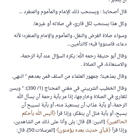
أن يتدبر .
قال أصحابنا : ويستحب ذلك للإمام والمأموم والمنفرد ...
وكل هذا يستحب لكل قارئ، في صلاته أو غيرها.
وسواء صلاة الفرض والنفل، والمأموم والإمام والمنفرد؛ لأنه
دعاء، فاستووا فيه؛ كالتأمين...
وقال أبو حنيفة رحمه الله: يكره السؤال عند آية الرحمة،
والاستعاذة، في الصلاة .
وقال بمذهبنا: جمهور العلماء من السلف فمن بعدهم " انتهى.
وقال الخطيب الشربيني في مغني المحتاج (1/ 390): " ويسن
للقارئ في الصلاة وخارجها، إذا مر بآية رحمة أن يسأل الله
الرحمة، أو بآية عذاب أن يستعيذ منه، أو بآية تسبيح أن
يسبح، أو بآية مَثَل أن يتفكر، وإذا قرأ
أليس الله بأحكم
الحاكمين
[التين: 8]، قال: بلى وأنا على ذلك من الشاهدين،
وإذا قرأ
فبأي حديث بعده يؤمنون
[المرسلات:50]، قال: