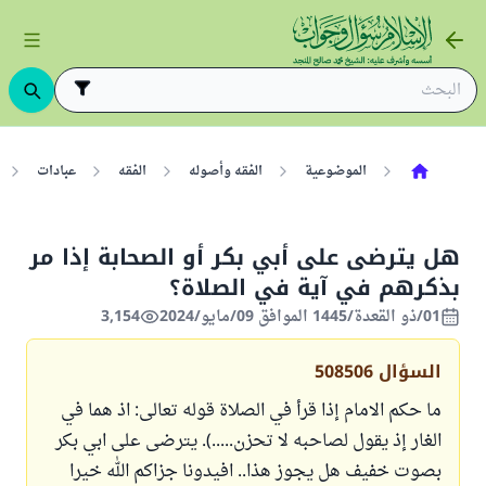
الموضوعية
الفقه وأصوله
الفقه
عبادات
هل يترضى على أبي بكر أو الصحابة إذا مر
بذكرهم في آية في الصلاة؟
01/ذو القعدة/1445 الموافق 09/مايو/2024
3,154
السؤال
508506
ما حكم الامام إذا قرأ في الصلاة قوله تعالى: اذ هما في
الغار إذ يقول لصاحبه لا تحزن.....). يترضى على ابي بكر
بصوت خفيف هل يجوز هذا.. افيدونا جزاكم الله خيرا