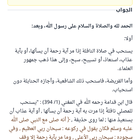
الجواب
الحمد لله والصلاة والسلام على رسول الله، وبعد:
أولا:
يستحب في صلاة النافلة إذا مر آية رحمة أن يسألها، أو بآية
عذاب، استعاذ، أو تسبيح، سبح، وإلى هذا ذهب جمهور
العلماء.
وأما الفريضة، فاستحب ذلك الشافعية، وأجازه الحنابلة دون
استحباب.
قال ابن قدامة رحمه الله في المغني (1/ 394) : "يستحب
للمصلي نافلةً إذا مرت به آية رحمة أن يسألها , أو آية عذاب أن
يستعيذ منها ; لما روى حذيفة ,
أنه صلى مع النبي صلى الله
عليه وسلم فكان يقول في ركوعه : سبحان ربي العظيم , وفي
سجوده : سبحان ربي الأعلى , وما مر بآية رحمة إلا وقف