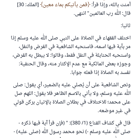
آمنت بالله، وإذا قرأ:
فمن يأتيكم بماء معين
[الملك: 30]
قال: الله رب العالمين" انتهى.
ثانيا:
اختلف الفقهاء في الصلاة على النبي صلى الله عليه وسلم إذا
مر بآية فيها اسمه، فاستحبه الشافعية في الفرض والنفل،
واستحبه الحنابلة في النفل فقط، وقالوا: لا يبطل به الفرض،
وجوزه بعض المالكية مع عدم الإكثار منه، وقال الحنفية:
تفسد به الصلاة إذا فعله جوابا.
ونص الشافعية على أن يُصلي عليه بالضمير، أي يقول: صلى
الله عليه وسلم، ولا يأتي بالاسم الظاهر فلا يقول: اللهم صل
على محمد؛ للاختلاف في بطلان الصلاة بالإتيان بركن قولي
في غير موضعه.
قال في كشاف القناع (1/ 380): " (فإن قرأ آية فيها ذكره -
صلى الله عليه وسلم -) نحو محمد رسول الله (صلى عليه) -