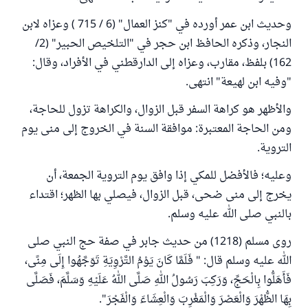
وحديث ابن عمر أورده في "كنز العمال" (6 / 715 ) وعزاه لابن
النجار، وذكره الحافظ ابن حجر في "التلخيص الحبير" (2/
162) بلفظ، مقارب، وعزاه إلى الدارقطني في الأفراد، وقال:
"وفيه ابن لهيعة" انتهى.
والأظهر هو كراهة السفر قبل الزوال، والكراهة تزول للحاجة،
ومن الحاجة المعتبرة: موافقة السنة في الخروج إلى منى يوم
التروية.
وعليه؛ فالأفضل للمكي إذا وافق يوم التروية الجمعة، أن
يخرج إلى منى ضحى، قبل الزوال، فيصلي بها الظهر؛ اقتداء
بالنبي صلى الله عليه وسلم.
روى مسلم (1218) من حديث جابر في صفة حج النبي صلى
الله عليه وسلم قال: " فَلَمَّا كَانَ يَوْمُ التَّرْوِيَةِ تَوَجَّهُوا إِلَى مِنًى،
فَأَهَلُّوا بِالْحَجِّ، وَرَكِبَ رَسُولُ اللهِ صَلَّى اللهُ عَلَيْهِ وَسَلَّمَ، فَصَلَّى
بِهَا الظُّهْرَ وَالْعَصْرَ وَالْمَغْرِبَ وَالْعِشَاءَ وَالْفَجْرَ".