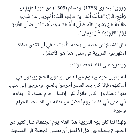
وروى البخاري (1763)، ومسلم (1309) عَنْ عَبْدِ الْعَزِيزِ بْنِ
رُفَيْعٍ، قَالَ: "سَأَلْتُ أَنَسَ بْنَ مَالِكٍ، قُلْتُ: أَخْبِرْنِي عَنْ شَيْءٍ
عَقَلْتَهُ عَنْ رَسُولِ اللهِ صَلَّى اللهُ عَلَيْهِ وَسَلَّمَ، " أَيْنَ صَلَّى الظُّهْرَ
يَوْمَ التَّرْوِيَةِ؟ قَالَ: بِمِنًى".
قال الشيخ ابن عثيمين رحمه الله: " ينبغي أن تكون صلاة
الظهر يوم التروية في منى، هذا هو الأفضل.
ويتفرع على ذلك ثلاث فوائد:
أنه يتبين حرمان قوم من الناس يريدون الحج ويبقون في
أماكنهم، فإذا كان بعد العصر أحرموا بالحج، وخرجوا إلى منى.
نقول: هذا، وإن كان جائزاً، لكن الإنسان حرم نفسه، لأن بقاءه
في منى في ذلك اليوم أفضل من بقائه في المسجد الحرام
وغيره.
ولهذا لما كان يوم التروية هذا العام يوم الجمعة، صار كثير من
الحجاج يتساءلون هل الأفضل أن نصلي الجمعة في المسجد