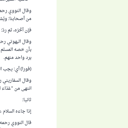
وقال النووي رحمه 
من أصحابنا: ويُش
فإن أخَّرَه، ثم ردّ:
وقال البهوتي رحمه
بأن خصه المسلم ب
برد واحد منهم.
(فورا) أي: يجب الر
وقال السفاريني رح
انتهى من "غذاء الألبا
ثانيا:
إذا جاءه السلام 
قال النووي رحمه ا