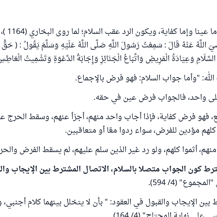
اللَّهُ عَنْهُ قَالَ : سَمِعْتُ رَسُولَ اللَّهِ صَلَّى اللَّهُ عَلَيْهِ وَسَلَّمَ يَقُولُ : ( حَقُّ 
السَّلَامِ وَعِيَادَةُ الْمَرِيضِ وَاتِّبَاعُ الْجَنَائِزِ وَإِجَابَةُ الدَّعْوَةِ وَتَشْمِيتُ الْعَاطِس
الله: "وأما جواب السلام: فهو فرض بالإجماع.
على واحد، فالجواب فرض عين في حقه.
، فهو فرض كفاية، فإذا أجاب واحد منهم، أجزأ عنهم، وسقط الحرج ع
 كلهم مؤدين للفرض، سواء ردوا معًا أو متعاقبين.
نهم، أثموا كلهم، ولو رد غير الذين سلم عليهم، لم يسقط الفرض والحرج
رط كون الجواب متصلا بالسلام، الاتصال المشترط بين الإيجاب وال
مجموع" (4/ 594).
 بين الإيجاب والقبول في العقود: " بأن لا يتخلل بينهما كلام أجنب
لى نهاية المحتاج" (4/ 164).