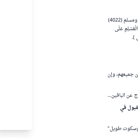
يجب رد السلام، إما عينا وإما كفاية، ويكون الرد عقب السلام؛ لما روى البخاري (1164 )، ومسلم (4022)
الْمُسْلِمِ عَلَى
ِ ).
ن جميعهم، وإن
 عن الباقين...
قبول في
ي، وسكوت طويل"