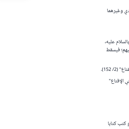
حدي وغيرهما
السلام عليه،
ليهم؛ فيسقط
/ 152).
ي الإقناع"
و كتب كتابا