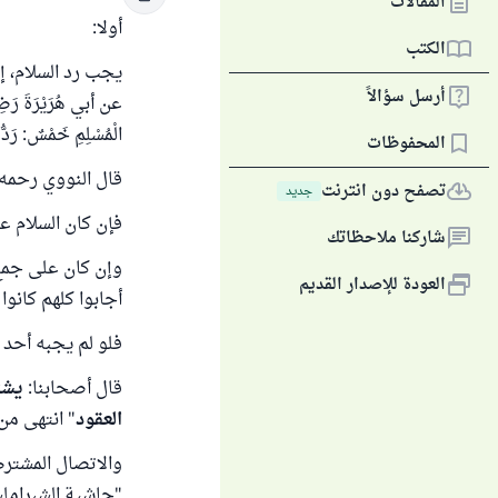
المقالات
أولا:
الكتب
أرسل سؤالاً
عن أبي هُرَيْرَةَ رَضِيَ 
الْمُسْلِمِ خَمْسٌ: رَدُّ 
المحفوظات
قال النووي رحمه 
تصفح دون انترنت
جديد
فإن كان السلام 
شاركنا ملاحظاتك
وإن كان على جمع
العودة للإصدار القديم
أجابوا كلهم كانوا
فلو لم يجبه أحد م
قال أصحابنا:
يشت
العقود
" انتهى من "ال
والاتصال المشترط
"حاشية الشبراملسي ع