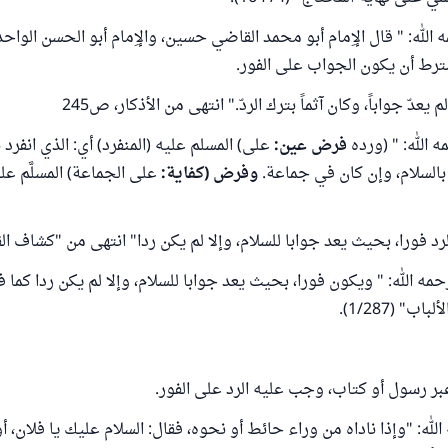
الله: " قال الإِمام أبو محمد القاضي حسين، والإِمام أبو الحسن الوا
ترط أن يكون الجواب على الفور.
 لم يعدّ جواباً، وكان آثماً بترك الردّ." انتهى من الأذكار، ص245
 الله: " (ورده
فرض عين:
على) المسلم عليه (المنفرد) أي: الذي انفرد ب
السلام، وإن كان في جماعة.
وفرض (كفاية:
على الجماعة) المسلَّم ع
د فورا، بحيث يعد جوابا للسلام، وإلا لم يكن ردا" انتهى من "كشاف القناع" (2
مه الله: " ويكون فورا، بحيث يعد جوابا للسلام، وإلا لم يكن ردا كما ف
ب" (1/287).
عبر رسول أو كتاب، وجب عليه الرد على الفور.
لله: "وإذا ناداه من وراء حائط أو نحوه، فقال: السلام عليك يا فلان، أ