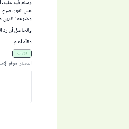
وسلم فيه عليه، أ
على الفور، صرح ب
وغيرهم" انتهى من "ال
والحاصل أن رد ال
والله أعلم.
الآداب
المصدر
:
موقع الإس