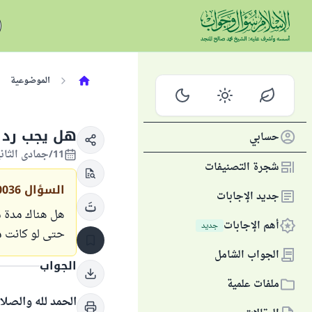
الموضوعية
هل يجب رد ا
حسابي
11/جمادى الثانية/1446 الموافق 12/ديسمبر/2024
شجرة التصنيفات
السؤال
0036
جديد الإجابات
هل هناك مدة م
أهم الإجابات
جديد
حتى لو كانت م
الجواب الشامل
الجواب
ملفات علمية
الحمد لله والصلا