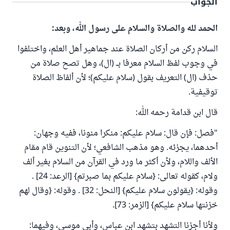
الجواب
الحمد لله والصلاة والسلام على رسول الله، وبعد:
السلام ركن من أركان الصلاة عند جماهير أهل العلم، واختلفوا
في وجوب لفظ السلام معرفا بــ (ال)، وهل تصح صلاة من
حذف (ال) التعريف بقول (سلام عليكم)؛ لأن ألفاظ الصلاة
توقيفية.
قال ابن قدامة رحمه الله:
"فصل: فإن قال:
سلام
عليكم: منكرا منونا، ففيه وجهان:
أحدهما، يجزئه. وهو مذهب الشافعي؛ لأن التنوين قام مقام
الألف واللام، ولأن أكثر ما ورد في القرآن من السلام بغير ألف
ولام، كقوله تعالى: {
سلام
عليكم بما صبرتم} [الرعد: 24] .
وقوله: {يقولون
سلام
عليكم} [النحل: 32] . وقوله: {وقال لهم
خزنتها
سلام
عليكم} [الزمر: 73].
ولأنا أجزنا التشهد بتشهد ابن عباس، وأبي موسى، وفيهما: