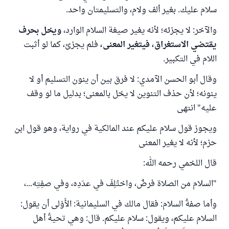
سلام عليك. بغير ألف ولام، والتسليمتان واحد.
والآخر: لا يجزئه؛ لأنه يغير صيغة السلام الوارد،
ويخل بحرف
يقتضي الاستغراق، فيتغير المعنى
،
فلم يجزئ، كما لو أثبت
اللام في التكبير.
وقال أبو الحسن الآمدي: لا فرق بين أن ينون التسليم أو لا
ينونه؛ لأن حذف التنوين لا يخل بالمعنى؛ بدليل ما لو وقف
عليه" انتهى
ويجوز قول سلام عليكم عند المالكية في رواية، وهو قول ابن
حزم؛ لأنه لا يغير المعنى
قال اللخمي رحمه الله:
"السلام من الصلاة فرضٌ، واختُلِفَ في عدَدِه، وفي صفِتِه...،
وأما صفةُ السلام: فقال مالك في السليمانية: الأَوْلى أن يقول:
السلام عليكم، ويقول: سلام عليكم. قال: وهي تحيةُ أهل