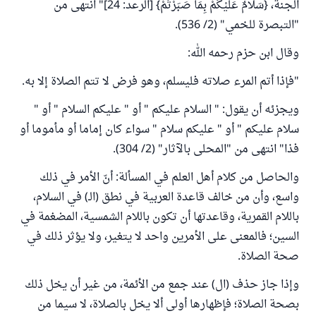
الجنة، {سَلَامٌ عَلَيْكُمْ بِمَا صَبَرْتُمْ} [الرعد: 24]" انتهى من
"التبصرة للخمي" (2/ 536).
وقال ابن حزم رحمه الله:
"فإذا أتم المرء صلاته فليسلم، وهو فرض لا تتم الصلاة إلا به.
ويجزئه أن يقول: "
السلام
عليكم " أو " عليكم السلام " أو "
سلام
عليكم " أو " عليكم سلام " سواء كان إماما أو مأموما أو
فذا" انتهى من "المحلى بالآثار" (2/ 304).
والحاصل من كلام أهل العلم في المسألة: أنّ الأمر في ذلك
واسع، وأن من خالف قاعدة العربية في نطق (الـ) في السلام،
باللام القمرية، وقاعدتها أن تكون باللام الشمسية، المضغمة في
السين؛ فالمعنى على الأمرين واحد لا يتغير، ولا يؤثر ذلك في
صحة الصلاة.
وإذا جاز حذف (ال) عند جمع من الأئمة، من غير أن يخل ذلك
بصحة الصلاة؛ فإظهارها أولى ألا يخل بالصلاة، لا سيما من