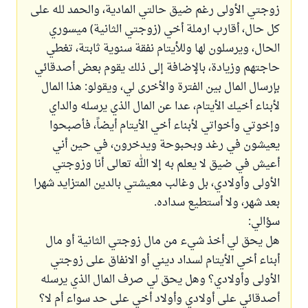
زوجتي الأولى رغم ضيق حالتي المادية، والحمد لله على
كل حال، أقارب ارملة أخي (زوجتي الثانية) ميسوري
الحال، ويرسلون لها وللأيتام نفقة سنوية ثابتة، تغطي
حاجتهم وزيادة، بالإضافة إلى ذلك يقوم بعض أصدقائي
بإرسال المال بين الفترة والأخرى لي، ويقولو: هذا المال
لأبناء أخيك الأيتام، عدا عن المال الذي يرسله والداي
وإخوتي وأخواتي لأبناء أخي الأيتام أيضاً، فأصبحوا
يعيشون في رغد وبحبوحة ويدخرون، في حين أني
أعيش في ضيق لا يعلم به إلا الله تعالى أنا وزوجتي
الأولى وأولادي، بل وغالب معيشتي بالدين المتزايد شهرا
بعد شهر، ولا أستطيع سداده.
سؤالي:
هل يحق لي أخذ شيء من مال زوجتي الثانية أو مال
أبناء أخي الأيتام لسداد ديني أو الانفاق على زوجتي
الأولى وأولادي؟ وهل يحق لي صرف المال الذي يرسله
أصدقائي على أولادي وأولاد أخي على حد سواء أم لا؟