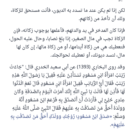
لكن إذا لم يكن عند ما تسدد به الديون، فأنت مستحق للزكاة،
ولك أن تأخذ من زكاتهم.
فإذا كان المدخر في يد والدتهم، فأعلمها بوجوب زكاته، فإن
الزكاة تجب في مال الصغير، إذا بلغ نصابا، وحال عليه الحول،
فتعطيك هي من زكاة أيتامها، أو من زكاة مالها، إن كان لها
مال، لتسد ديونك، أو تعطيك لحوائجك.
وقد روى البخاري (1393) عن أبي سعيد الخدري قال: "جَاءَتْ
زَيْنَبُ امْرَأَةُ ابْنِ مَسْعُودٍ تَسْتَأْذِنُ عَلَيْهِ فَقِيلَ يَا رَسُولَ اللَّهِ هَذِهِ
زَيْنَبُ فَقَالَ أَيُّ الزَّيَانِبِ فَقِيلَ امْرَأَةُ ابْنِ مَسْعُودٍ قَالَ نَعَمْ ائْذَنُوا
لَهَا فَأُذِنَ لَهَا قَالَتْ يَا نَبِيَّ اللَّهِ إِنَّكَ أَمَرْتَ الْيَوْمَ بِالصَّدَقَةِ وَكَانَ
عِنْدِي حُلِيٌّ لِي فَأَرَدْتُ أَنْ أَتَصَدَّقَ بِهِ فَزَعَمَ ابْنُ مَسْعُودٍ أَنَّهُ
وَوَلَدَهُ أَحَقُّ مَنْ تَصَدَّقْتُ بِهِ عَلَيْهِمْ فَقَالَ النَّبِيُّ صَلَّى اللَّهُ عَلَيْهِ
وَسَلَّمَ:
صَدَقَ ابْنُ مَسْعُودٍ؛ زَوْجُكِ وَوَلَدُكِ أَحَقُّ مَنْ تَصَدَّقْتِ بِهِ
عَلَيْهِمْ
.