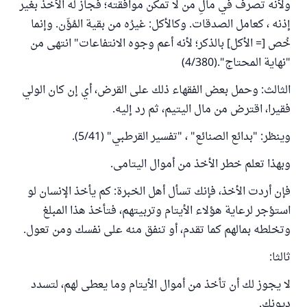
ولأنه تصرف في مالِ من لا تمكن موافقته؛ فجاز له الأخذ بغير
إذنه ، كعامل الصدقات. وكالأكل: غيرُه من بقية المُؤَن. وإنما
خُص [= الأكل] بالذكر؛ لأنه أعم وجوه الانتفاعات" انتهى من
"نهاية المحتاج".(4/380)
الثالث: وحمل بعض الفقهاء ذلك على القرض، أي إن كان الولي
فقيرا، اقترض من مال اليتيم، ثم رد إليه.
وينظر: "بدائع الصنائع" ، "تفسير القرطبي" (5/41).
وبهذا تعلم خطر الأخذ من أموال اليتامى.
فإن أردت الأخذ، فإنك تسأل أهل الخبرة: كم يأخذ الإنسان لو
استؤجر لرعاية هؤلاء الأيتام وتربيتهم، فتأخذ هذا المبلغ
وتخلطه بمالهم كما تقدم، أو تنفق منه على نفسك ومن تعول.
ثالثا:
لا يجوز لك أن تأخذ من أموال الأيتام وما يعطى لهم، لتسدد
ديونك.