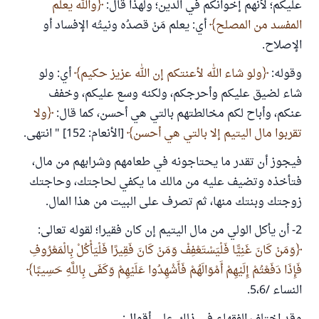
عليكم؛ لأنهم إخوانكم في الدين؛ ولهذا قال:
والله يعلم
المفسد من المصلح
أي: يعلم مَنْ قصدُه ونيتُه الإفساد أو
الإصلاح.
وقوله:
ولو شاء الله لأعنتكم إن الله عزيز حكيم
أي: ولو
شاء لضيق عليكم وأحرجكم، ولكنه وسع عليكم، وخفف
عنكم، وأباح لكم مخالطتهم بالتي هي أحسن، كما قال:
ولا
تقربوا مال اليتيم إلا بالتي هي أحسن
[الأنعام: 152] " انتهى.
فيجوز أن تقدر ما يحتاجونه في طعامهم وشرابهم من مال،
فتأخذه وتضيف عليه من مالك ما يكفي لحاجتك، وحاجتك
زوجتك وبنتك منها، ثم تصرف على البيت من هذا المال.
2- أن يأكل الولي من مال اليتيم إن كان فقيرا؛ لقوله تعالى:
وَمَنْ كَانَ غَنِيًّا فَلْيَسْتَعْفِفْ وَمَنْ كَانَ فَقِيرًا فَلْيَأْكُلْ بِالْمَعْرُوفِ
فَإِذَا دَفَعْتُمْ إِلَيْهِمْ أَمْوَالَهُمْ فَأَشْهِدُوا عَلَيْهِمْ وَكَفَى بِاللَّهِ حَسِيبًا
النساء /5،6.