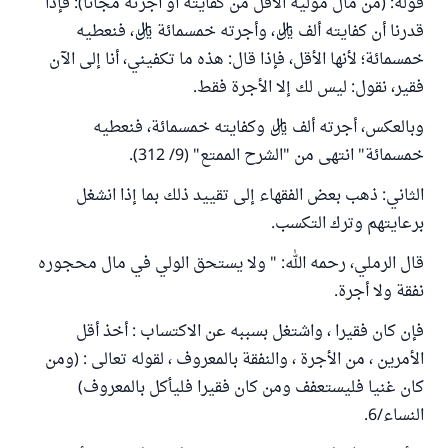
قوله: (من مال موليه الأقل من كفايته أو أجرته مجانا): فإذا
قدرنا أن كفايته ألف ريال، وأجرته خمسمائة ريال، فنعطيه
خمسمائة؛ لأنها الأقل، فإذا قال: هذه ما تكفيني، أنا إلى الآن
فقير، نقول: ليس لك إلا الأجرة فقط.
وبالعكس، أجرته ألف ريال وكفايته خمسمائة، فنعطيه
خمسمائة" انتهى من "الشرح الممتع" (9/ 312).
الثاني: ذهب بعض الفقهاء إلى تقييد ذلك بما إذا انشغل
برعايتهم وترك التكسب.
قال الرملي، رحمه الله: " ولا يستحق الولي في مال محجوره
نفقة ولا أجرة.
فإن كان فقيرا ، واشتغل بسببه عن الاكتساب : أخذ أقل
الأمرين ، من الأجرة ، والنفقة بالمعروف ، لقوله تعالى : (ومن
كان غنيا فليستعفف ومن كان فقيرا فليأكل بالمعروف)
النساء/6.