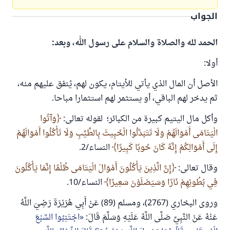
الجواب
الحمد لله والصلاة والسلام على رسول الله، وبعد:
أولا:
الأصل أن المال الذي يأتي للأيتام، يكون لهم، يُنفق عليهم منه،
ثم يدخر لهم الباقي، أو يستثمر لهم استثمارا مباحا.
وأكل مال اليتيم كبيرة من الكبائر؛ لقوله تعالى:
وَآتُوا
الْيَتَامَى أَمْوَالَهُمْ وَلَا تَتَبَدَّلُوا الْخَبِيثَ بِالطَّيِّبِ وَلَا تَأْكُلُوا أَمْوَالَهُمْ
إِلَى أَمْوَالِكُمْ إِنَّهُ كَانَ حُوبًا كَبِيرًا
النساء/2.
وقال تعالى:
إِنَّ الَّذِينَ يَأْكُلُونَ أَمْوَالَ الْيَتَامَى ظُلْمًا إِنَّمَا يَأْكُلُونَ
فِي بُطُونِهِمْ نَارًا وَسَيَصْلَوْنَ سَعِيرًا
النساء/10.
وروى البخاري (2767)، ومسلم (89) عَنْ أَبِي هُرَيْرَةَ رَضِيَ اللَّهُ
عَنْهُ عَنْ النَّبِيِّ صَلَّى اللَّهُ عَلَيْهِ وَسَلَّمَ قَالَ:
اجْتَنِبُوا السَّبْعَ