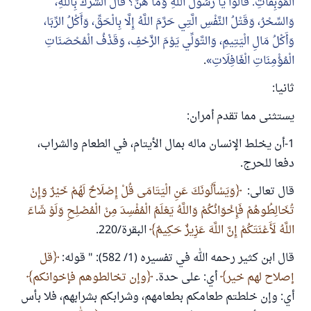
الْمُوبِقَاتِ. قَالُوا يَا رَسُولَ اللَّهِ وَمَا هُنَّ؟ قَالَ الشِّرْكُ بِاللَّهِ،
وَالسِّحْرُ، وَقَتْلُ النَّفْسِ الَّتِي حَرَّمَ اللَّهُ إِلَّا بِالْحَقِّ، وَأَكْلُ الرِّبَا،
وَأَكْلُ مَالِ الْيَتِيمِ، وَالتَّوَلِّي يَوْمَ الزَّحْفِ، وَقَذْفُ الْمُحْصَنَاتِ
الْمُؤْمِنَاتِ الْغَافِلَاتِ
.
ثانيا:
يستثنى مما تقدم أمران:
1-أن يخلط الإنسان ماله بمال الأيتام، في الطعام والشراب،
دفعا للحرج.
قال تعالى:
وَيَسْأَلُونَكَ عَنِ الْيَتَامَى قُلْ إِصْلَاحٌ لَهُمْ خَيْرٌ وَإِنْ
تُخَالِطُوهُمْ فَإِخْوَانُكُمْ وَاللَّهُ يَعْلَمُ الْمُفْسِدَ مِنْ الْمُصْلِحِ وَلَوْ شَاءَ
اللَّهُ لَأَعْنَتَكُمْ إِنَّ اللَّهَ عَزِيزٌ حَكِيمٌ
البقرة/220.
قال ابن كثير رحمه الله في تفسيره (1/ 582): " قوله:
قل
إصلاح لهم خير
أي: على حدة.
وإن تخالطوهم فإخوانكم
أي: وإن خلطتم طعامكم بطعامهم، وشرابكم بشرابهم، فلا بأس