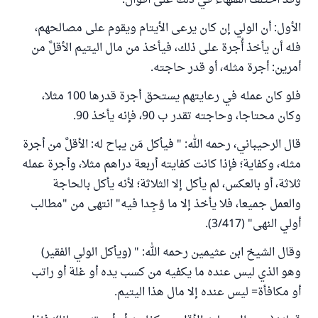
وقد اختلف الفقهاء في ذلك على أقوال:
الأول: أن الولي إن كان يرعى الأيتام ويقوم على مصالحهم،
فله أن يأخذ أُجرة على ذلك، فيأخذ من مال اليتيم الأقلَّ من
أمرين: أجرة مثله، أو قدر حاجته.
فلو كان عمله في رعايتهم يستحق أجرة قدرها 100 مثلا،
وكان محتاجا، وحاجته تقدر ب 90، فإنه يأخذ 90.
قال الرحيباني، رحمه الله: " فيأكل مَن يباح له: الأقلَّ من أجرة
مثله، وكفاية؛ فإذا كانت كفايته أربعة دراهم مثلا، وأجرة عمله
ثلاثة، أو بالعكس، لم يأكل إلا الثلاثة؛ لأنه يأكل بالحاجة
والعمل جميعا، فلا يأخذ إلا ما وُجِدا فيه" انتهى من "مطالب
أولي النهى" (3/417).
وقال الشيخ ابن عثيمين رحمه الله: " (ويأكل الولي الفقير)
وهو الذي ليس عنده ما يكفيه من كسب يده أو غلة أو راتب
أو مكافأة= ليس عنده إلا مال هذا اليتيم.