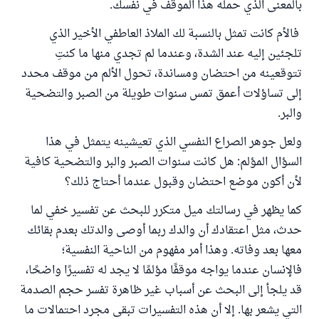
بالمعنى الذي حمله هذا الموقف في نفسك.
فالأم كانت تمثل بالنسبة لك الملاذ العاطفي الأخير الذي
تلجئين إليه عند الشدة، وعندما لم تجدي منها ما كنتِ
تتوقعينه من احتضان ومساندة، تحول الألم من موقف محدد
إلى تساؤلات أعمق تمس سنوات طويلة من الصبر والتضحية
والبر.
ولعل جوهر الصراع النفسي الذي تعيشينه يتمثل في هذا
السؤال المؤلم: هل كانت سنوات الصبر والبر والتضحية كافية
لأن أكون موضع احتضان وقبول عندما أحتاج ذلك؟
كما يظهر في رسالتك ميل متكرر للبحث عن تفسير خفي لما
حدث، مثل اعتقادك أن والدك ربما أوصى والدتك بعدم بقائك
معها بعد وفاته. وهذا أمر مفهوم من الناحية النفسية؛
فالإنسان عندما يواجه موقفًا مؤلمًا لا يجد له تفسيرًا واضحًا،
قد يلجأ إلى البحث عن أسباب غير ظاهرة تفسر حجم الصدمة
التي يشعر بها. إلا أن هذه التفسيرات تبقى مجرد احتمالات ما