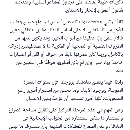
ذكريات طيبة تعينك على تجاوز المشاعر السلبية وتمنحك
شعورًا أعمق بالإنجاز والامتنان.
ثالثًا: رتبي علاقتك بوالدتك على أساس البر والإحسان وطلب
الأجر من الله تعالى، لا على أساس انتظار مقابل عاطفي معين.
فالأم تبقى بابًا عظيمًا من أبواب الخير، وقد يكون لديها من
الظروف النفسية أو الصحية أو الفكرية ما لا تستطيعين إدراكه
بالكامل. وربما كان تصرفها نابعًا من خوف أو قلق أو اعتبارات
خاصة بها، حتى وإن لم يكن أسلوبها موفقًا في التعبير عن
ذلك.
رابعًا: فيما يتعلق بعلاقتك بزوجك، فإن سنوات العشرة
الطويلة، ووجود الأبناء وما تحقق من استقرار أسري رغم
الصعوبات، كلها أمور تستحق أن تؤخذ بعين الاعتبار.
ومن المهم في هذه المرحلة التركيز على تقليل مساحة الصراع
واستثمار ما يمكن استثماره من الجوانب الإيجابية في
العلاقة، وعدم السماح للمشكلات القديمة بأن تستنزف ما تبقى