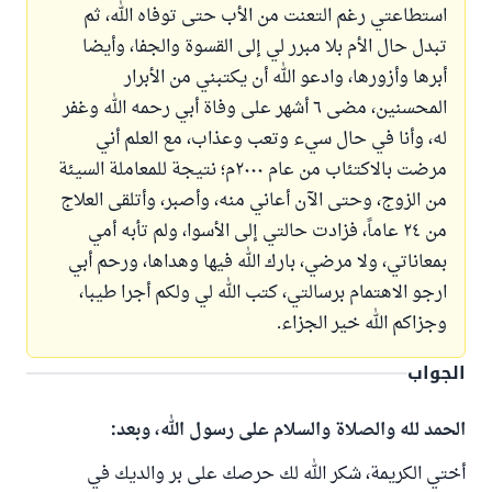
استطاعتي رغم التعنت من الأب حتى توفاه الله، ثم
تبدل حال الأم بلا مبرر لي إلى القسوة والجفا، وأيضا
أبرها وأزورها، وادعو الله أن يكتبني من الأبرار
المحسنين، مضى ٦ أشهر على وفاة أبي رحمه الله وغفر
له، وأنا في حال سيء وتعب وعذاب، مع العلم أني
مرضت بالاكتئاب من عام ٢٠٠٠م؛ نتيجة للمعاملة السيئة
من الزوج، وحتى الآن أعاني منه، وأصبر، وأتلقى العلاج
من ٢٤ عاماً، فزادت حالتي إلى الأسوا، ولم تأبه أمي
بمعاناتي، ولا مرضي، بارك الله فيها وهداها، ورحم أبي
ارجو الاهتمام برسالتي، كتب الله لي ولكم أجرا طيبا،
وجزاكم الله خير الجزاء.
الجواب
الحمد لله والصلاة والسلام على رسول الله، وبعد:
أختي الكريمة، شكر الله لك حرصك على بر والديك في