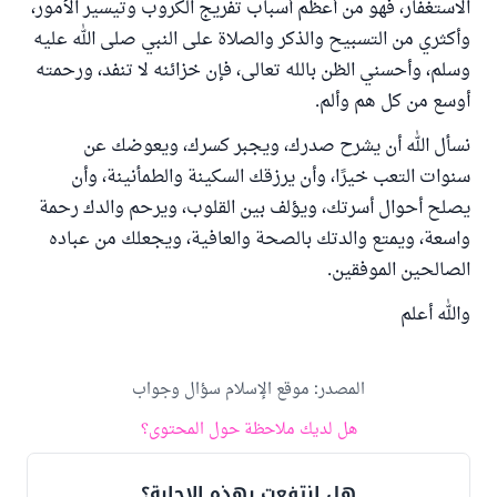
الاستغفار، فهو من أعظم أسباب تفريج الكروب وتيسير الأمور،
وأكثري من التسبيح والذكر والصلاة على النبي صلى الله عليه
وسلم، وأحسني الظن بالله تعالى، فإن خزائنه لا تنفد، ورحمته
أوسع من كل هم وألم.
نسأل الله أن يشرح صدرك، ويجبر كسرك، ويعوضك عن
سنوات التعب خيرًا، وأن يرزقك السكينة والطمأنينة، وأن
يصلح أحوال أسرتك، ويؤلف بين القلوب، ويرحم والدك رحمة
واسعة، ويمتع والدتك بالصحة والعافية، ويجعلك من عباده
الصالحين الموفقين.
والله أعلم
المصدر
:
موقع الإسلام سؤال وجواب
هل لديك ملاحظة حول المحتوى؟
هل انتفعت بهذه الإجابة؟