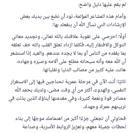
لم يقم عليها دليل واضح.
وأمام هذه المشاعر المؤلمة، نود أن نضع بين يديك بعض
الإرشادات التي نسأل الله أن ينفعك بها:
أولًا: احرصي على تقوية علاقتك بالله تعالى، وتجديد معاني
التوكل والافتقار إليه، فكلما ازداد تعلق القلب بالله خف تعلقه
بما يفقده من الناس أو بما لا يجده عندهم. والعبد إذا استشعر
أن الله معه وأنه سبحانه مطلع على آلامه وصبره وجهاده،
هانت عليه كثير من مصائب الدنيا وتقلباتها.
ثانيًا: أنت الآن في مرحلة عمرية تحتاجين فيها إلى الاستقرار
النفسي، والهدوء، أكثر من أي وقت مضى، ولديك بحمد الله
مصادر قوة ونعمة كثيرة، وفي مقدمتها أبناؤك الذين بذلتِ في
تربيتهم عمرك وجهدك.
فحاولي أن تجعلي جزءًا أكبر من اهتمامك موجهًا إلى بناء
لحظات جميلة معهم، وتعزيز الروابط الأسرية، وصناعة