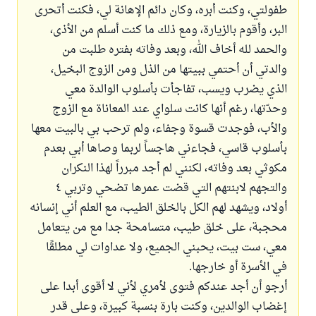
طفولتي، وكنت أبره، وكان دائم الإهانة لي، فكنت أتحرى
البر، وأقوم بالزيارة، ومع ذلك ما كنت أسلم من الأذى،
والحمد لله أخاف الله، وبعد وفاته بفتره طلبت من
والدتي أن أحتمي ببيتها من الذل ومن الزوج البخيل،
الذي يضرب ويسب، تفاجأت بأسلوب الوالدة معي
وحدّتها، رغم أنها كانت سلواي عند المعاناة مع الزوج
والأب، فوجدت قسوة وجفاء، ولم ترحب بي بالبيت معها
بأسلوب قاسي، فجاءني هاجساً لربما وصاها أبي بعدم
مكوثي بعد وفاته، لكنني لم أجد مبرراً لهذا النكران
والتجهم لابنتهم التي قضت عمرها تضحي وتربي ٤
أولاد، ويشهد لهم الكل بالخلق الطيب، مع العلم أني إنسانه
محجبة، على خلق طيب، متسامحة جدا مع من يتعامل
معي، ست بيت، يحبني الجميع، ولا عداوات لي مطلقًا
في الأسرة أو خارجها.
أرجو أن أجد عندكم فتوى لأمري لأني لا أقوى أبدا على
إغضاب الوالدين، وكنت بارة بنسبة كبيرة، وعلى قدر