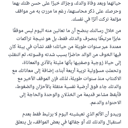
حياتهما وبعد وفاة والدك، وجزاك خيرًا على حسن ظنك بهما
وحرصك على ذكر محاسنهما، رغم ما مررتِ به من مواقف
مؤلمة تركت أثرًا في نفسك.
من خلال رسالتك يتضح أن ما تعانين منه اليوم ليس موقفًا
عابرًا مرتبطًا بتصرف والدتك فقط، بل هو نتيجة تراكمات
ممتدة عبر سنوات طويلة من حياتك؛ فقد نشأتِ في بيئة كان
فيها الخوف من الوالد حاضرًا بسبب شدته وقسوته، ثم انتقلتِ
إلى حياة زوجية وصفتِيها بأنها مليئة بالأذى والمعاناة،
وتحملتِ مسؤولية تربية أربعة أبناء، إضافة إلى معاناتك مع
الاكتئاب منذ سنوات طويلة، لذلك فإن الموقف الأخير مع
والدتك جاء فوق أرضية نفسية مثقلة بالأحزان والضغوط،
فأيقظ مشاعر قديمة من الخذلان والوحدة والحاجة إلى
الاحتواء والدعم.
ويبدو أن الألم الذي تعيشينه اليوم لا يرتبط فقط بعدم
استقبال والدتك لك أو جفائها في بعض المواقف، بل يتعلق