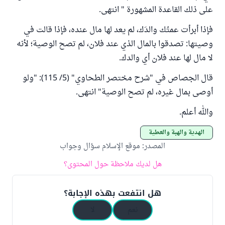
على ذلك القاعدة المشهورة " انتهى.
فإذا أبرأت عمتُك والدَك، لم يعد لها مال عنده، فإذا قالت في
وصيتها: تصدقوا بالمال الذي عند فلان، لم تصح الوصية؛ لأنه
لا مال لها عند فلان أي والدك.
قال الجصاص في "شرح مختصر الطحاوي" (5/ 115): "ولو
أوصى بمال غيره، لم تصح الوصية" انتهى.
والله أعلم.
الهدية والهبة والعطية
المصدر
:
موقع الإسلام سؤال وجواب
هل لديك ملاحظة حول المحتوى؟
هل انتفعت بهذه الإجابة؟
نعم
لا