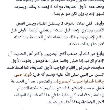
بطلت صلاته، وإن أدركه ساجدا أو قاعدا كبر وسجد معه
وقعد معه؛ لأجل المتابعة، مع أنه لا يُعتد له بذلك، ويسجد
لسهو الإمام، وإن كان هو لم يسهُ.
وأيضا: ففي صلاة الخوف لا يستقبل القبلة، ويعمل العمل
الكثير، ويفارق الإمام قبل السلام، ويقضي الركعة الأولى قبل
سلام الإمام، وغير ذلك مما يفعله لأجل الجماعة، ولو فعله
لغير عذر بطلت صلاته.
وأبلغ من ذلك أن مذهب أكثر البصريين وأكثر أهل الحديث: أن
الإمام الراتب إذا صلى جالسا صلى المأمومون جلوسا؛ لأجل
متابعته، فيتركون القيام الواجب لأجل المتابعة، كما استفاضت
السنن عن النبي صلى الله عليه وسلم أنه قال:
وإذا صلى
جالسا فصلوا جلوسا أجمعون
... والمقصود هنا: أن الجماعة
تُفعل بحسب الإمكان، فإذا كان المأموم لا يمكنه الائتمام
بإمامه، إلا قدامه؛ كان غاية ما في هذا أنه قد ترك الموقف
لأجل الجماعة، وهذا أخف من غيره.