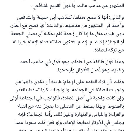
المشهور من مذهب مالك، والقول القديم للشافعي.
والثاني: أنها لا تصح مطلقا، كمذهب أبي حنيفة والشافعي
وأحمد في المشهور من مذهبهما. والثالث: أنها تصح مع العذر،
دون غيره، مثل ما إذا كان زحمة فلم يمكنه أن يصلي الجمعة
أو الجنازة إلا قدام الإمام، فتكون صلاته قدام الإمام خيرا له
من تركه للصلاة.
وهذا قول طائفة من العلماء، وهو قول في مذهب أحمد
وغيره، وهو أعدل الأقوال وأرجحها.
وذلك لأن ترك التقدم على الإمام: غايته أن يكون واجبا من
واجبات الصلاة في الجماعة، والواجبات كلها تسقط بالعذر،
وإن كانت واجبة في أصل الصلاة، فالواجب في الجماعة أولى
بالسقوط؛ ولهذا يسقط عن المصلي ما يعجز عنه من القيام
والقراءة واللباس والطهارة وغير ذلك. وأما الجماعة: فإنه
يجلس في الأوتار لمتابعة الإمام، ولو فعل ذلك منفردا عمدا