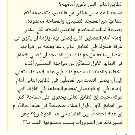
الطابق الثاني التي تكون أمامهم؟
مسجدنا هو مبنى مُكَوَّن من طابقين، وتصميمه أكثر
صناعيًا من المسجد التقليدي، والمساحة محدودة،
ونتيجة لذلك، يُستخدم الطابقين للصلاة، لكي يكون
الإمام أمام المصلين الذين يُصلي بهم، يلزمهُ أن يكون في
غرفة مُنعَزلة في الطابق الثاني، مما يمنعه من مُواجهة
المُصَلّين، للتعامل مع ذلك، قرَّر المسجد أن يُصلي الإمام
في الطابق الأول ليتمكَّن من مواجهة المصلِّين أثناء
الخطبة والمناقشات، ومع ذلك فإن هذه الإعدادات تعني
إلى أن يصلي العديد من المصلِّين في الطابق الثاني أمام
الإمام، في الواقع يصلي ُمعظم الجماعة في الغُرَف التي
فوقه، حيث إنَّ الطابق الثاني يحتوي على مساحة أكبر
من الطابق الأول. فهل الصلاة صحيحة في هذه الحالة، أم
إن هناك اختلافً بين العلماء في هذا الموضوع؟ وهل
يُعتبر ذلك من الضرورات بسبب مَحدودية المساحة؟