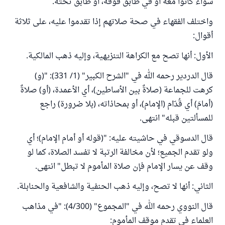
سواء كانوا معه أو في طابَق فوقه، أو طابَق تحته.
واختلف الفقهاء في صحة صلاتهم إذا تقدموا عليه، على ثلاثة
أقوال:
الأول: أنها تصح مع الكراهة التنزيهية، وإليه ذهب المالكية.
قال الدردير رحمه الله في "الشرح الكبير" (1/ 331): "(و)
كرهت للجماعة (صلاةٌ بين الأساطين)، أي الأعمدة، (أو) صلاةٌ
(أمامَ) أي قُدّام (الإمام)، أو بمحاذاته، (بلا ضرورة) راجع
للمسألتين قبله" انتهى.
قال الدسوقي في حاشيته عليه: "(قوله أو أمام الإمام)؛ أي
ولو تقدم الجميع؛ لأن مخالفة الرتبة لا تفسد الصلاة، كما لو
وقف عن يسار الإمام فإن صلاة المأموم لا تبطل" انتهى.
الثاني: أنها لا تصح، وإليه ذهب الحنفية والشافعية والحنابلة.
قال النووي رحمه الله في "المجموع" (4/300): "في مذاهب
العلماء في تقدم موقف المأموم: