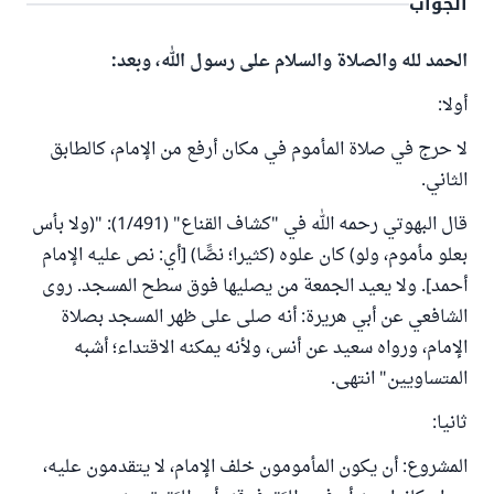
الجواب
الحمد لله والصلاة والسلام على رسول الله، وبعد:
أولا:
لا حرج في صلاة المأموم في مكان أرفع من الإمام، كالطابق
الثاني.
قال البهوتي رحمه الله في "كشاف القناع" (1/491): "(ولا بأس
بعلو مأموم، ولو) كان علوه (كثيرا؛ نصًّا) [أي: نص عليه الإمام
أحمد]. ولا يعيد الجمعة من يصليها فوق سطح المسجد. روى
الشافعي عن أبي هريرة: أنه صلى على ظهر المسجد بصلاة
الإمام، ورواه سعيد عن أنس، ولأنه يمكنه الاقتداء؛ أشبه
المتساويين" انتهى.
ثانيا:
المشروع: أن يكون المأمومون خلف الإمام، لا يتقدمون عليه،