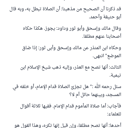
قد ذكرنا أن الصحيح من مذهبنا: أن الصلاة تبطل به، وبه قال
أبو حنيفة وأحمد.
وقال مالك وإسحق وأبو ثور وداود: يجوز. هكذا حكاه
أصحابنا عنهم مطلقا.
وحكاه ابن المنذر عن مالك وإسحق وأبى ثور: إذا ضاق
الموضع" انتهى.
الثالث: أنها تصح مع العذر، وإليه ذهب شيخ الإسلام ابن
تيمية.
سئل رحمه الله :" هل تجزئ الصلاة قدام الإمام، أو خلفه في
المسجد، وبينهما حائل أم لا؟
فأجاب: أما صلاة المأموم قدام الإمام. ففيها ثلاثة أقوال
للعلماء:
أحدها: أنها تصح مطلقا، وإن قيل إنها تكره، وهذا القول هو