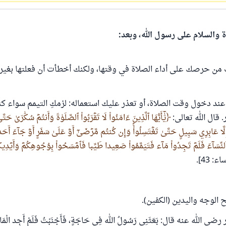
ة والسلام على رسول الله، وبعد:
ت من حرصك على أداء الصلاة في وقتها، ولكنك أخطأت أن فعلتها بغير
عند دخول وقت الصلاة، أو تعذر عليك استعماله: لزمكِ التيمم سواء كنت
 قال الله تعالى:
يَٰٓأَيُّهَا ٱلَّذِينَ ءَامَنُواْ لَا تَقۡرَبُواْ ٱلصَّلَوٰةَ وَأَنتُمۡ سُكَٰرَىٰ حَتَّ
ِلَّا عَابِرِي سَبِيلٍ حَتَّىٰ تَغۡتَسِلُواْۚ وَإِن كُنتُم مَّرۡضَىٰٓ أَوۡ عَلَىٰ سَفَرٍ أَوۡ جَآءَ أَحَد
ُ ٱلنِّسَآءَ فَلَمۡ تَجِدُواْ مَآء فَتَيَمَّمُواْ صَعِيدا طَيِّبا فَٱمۡسَحُواْ بِوُجُوهِكُمۡ وَأَيۡدِيكُمۡ
ء: 43].
 الوجه واليدين (الكفين).
الله عنه قال: بَعَثَنِي رَسُولُ الله فِي حَاجَةٍ، فَأَجْنَبْتُ فَلَمْ أَجِد الْمَاءَ،