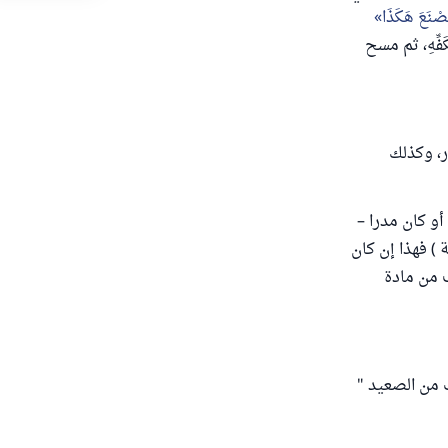
تَصْنَعَ ‌هَكَذَا
ِ بِكَفِّهِ، ثم مسح
ر، وكذلك
أو كان مدرا –
ة ) فهذا إن كان
ب من مادة
ت من الصعيد "