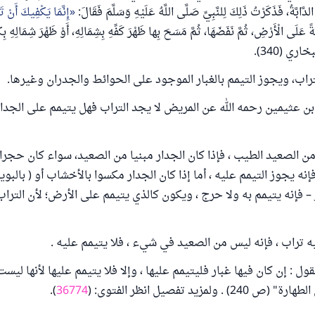
لدَّابَّةُ، فَذَكَرْتُ ذَلِكَ لِلنَّبِيِّ صَلَّى اللَّهُ عَلَيْهِ وَسَلَّمَ فَقَالَ:
إِنَّمَا ‌يَكْفِيكَ ‌أَنْ ‌
َةً عَلَى الْأَرْضِ، ثُمَّ نَفَضَهَا، ثُمَّ مَسَحَ بِها ظَهْرَ كَفِّهِ بِشِمَالِهِ، أَوْ ظَهْرَ شِمَالِه
اري (340).
تراب، ويجوز التيمم بالغبار الموجود على الحوائط والجدران وغيرها.
ن عثيمين رحمه الله عن المريض لا يجد التراب فهل يتيمم على الجدا
من الصعيد الطيب ، فإذا كان الجدار مبنيا من الصعيد، سواء كان حجرا 
 ، فإنه يجوز التيمم عليه ، أما إذا كان الجدار مكسوا بالأخشاب أو ( بالبوي
 – فإنه يتيمم به ولا حرج ، ويكون كالذي يتيمم على الأرض؛ لأن الترا
يه تراب ، فإنه ليس من الصعيد في شيء ، فلا يتيمم عليه .
ول : إن كان فيها غبار فليتيمم عليها ، وإلا فلا يتيمم عليها لأنها ليس
 ولمزيد تفصيل انظر الفتوى: (
36774
).