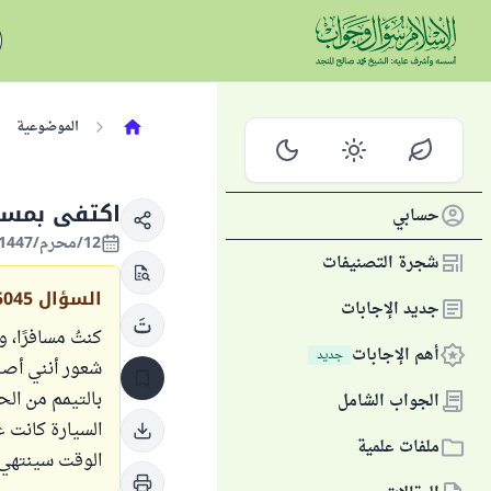
الموضوعية
اكتفى بمسح
حسابي
12/محرم/1447 الموافق 07/يوليو/2025
شجرة التصنيفات
السؤال
5045
جديد الإجابات
كنتُ مسافرًا، و
أهم الإجابات
جديد
شعور أنني أصبح
بالتيمم من الح
الجواب الشامل
السيارة كانت ع
ملفات علمية
الوقت سينتهي