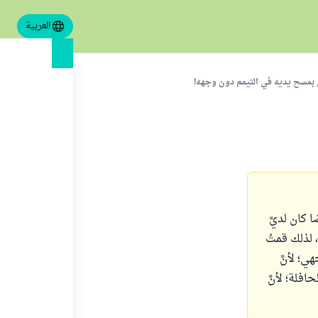
العربية
 بمسح يديه في التيمم دون وجهه!
 كان لديَّ
، لذلك قمتُ
؛ لأنَّ
فلة؛ لأنَّ