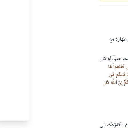
 طهارة مع
 جنباً، أو كان
ىٰ تَعۡلَمُواْ مَا
ٞ مِّنكُم مِّنَ
ۗ إِنَّ ٱللَّهَ كَانَ
 فَتَمَرَّغْتُ فِي