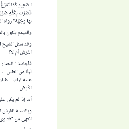
الصَّعِيدِ كَمَا تَمَرَّغُ ا
فَضَرَبَ ‌بِكَفِّهِ ‌ضَرْب
بها وَجْهَهُ" رواه البخ
والتيمم يكون بال
وقد سئل الشيخ اب
الفرش أم لا؟
فأجاب: " الجدار 
لَبِنًا من الطين -
عليه تراب – غبار
الأرض .
أما إذا لم يكن عل
وبالنسبة للفرش نق
انتهى من "فتاوى الطهارة" (ص 240) .