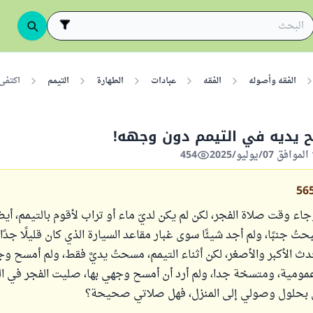
الفقه وأصوله
الفقه
عبادات
الطهارة
التيمم
اكتفى
 يديه في التيمم دون وجهه!
454
56
جاء وقت صلاة الفجر، لكن لم يكن لديّ ماء أو تراب لأقوم بالتيمم، أيضا
تُ جنبًا، ولم أجد شيئًا سوى غبار مقاعد السيارة الذي كان قليلًا جدًا
دث الأكبر والأصغر، لكن أثناء التيمم، مسحتُ يديَّ فقط، ولم أمسح وجهي
مومية، ومتسخة جدا، ولم أرد أن أمسح وجهي بها، صليت الفجر في الحا
 بحلول وصولي إلى المنزل، فهل صلاتي صحيحة؟