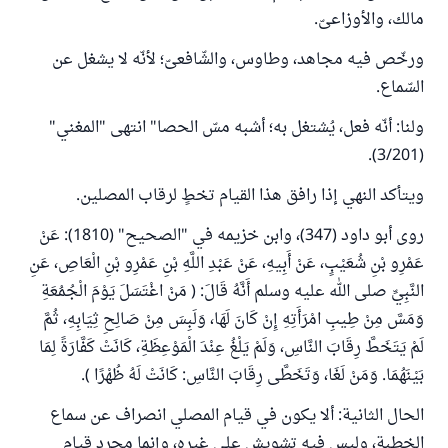
مالك، والأوزاعىّ.
ورخّص فيه مجاهد، وطاوس، والشّافعىّ؛ لأنّه لا يشغل عن
السّماع.
ولنا: أنّه فعل، يُشتغل به؛ أشبه مسّ الحصا" انتهى "المغني"
(3/201).
ويتأكد النهي إذا رافق هذا القيام تخطٍ لرقاب المصلين.
روى أبو داود (347)، وابن خزيمه في "الصحيح" (1810): عَنْ
عَمْرِو بْنِ شُعَيْبٍ، عَنْ أَبِيهِ، عَنْ عَبْدِ اللَّهِ بْنِ عَمْرِو بْنِ الْعَاصِ، عَنِ
النَّبِيِّ صلى الله عليه وسلم أَنَّهُ قَالَ: ( مَنْ اغْتَسَلَ يَوْمَ الْجُمُعَةِ
وَمَسَّ مِنْ طِيبِ امْرَأَتِهِ إِنْ كَانَ لَهَا، وَلَبِسَ مِنْ صَالِحِ ثِيَابِهِ، ثُمَّ
لَمْ يَتَخَطَّ رِقَابَ النَّاسِ، وَلَمْ يَلْغُ عِنْدَ الْمَوْعِظَةِ، كَانَتْ كَفَّارَةً لِمَا
بَيْنَهُمَا. وَمَنْ لَغَا، وَتَخَطَّى رِقَابَ النَّاسِ: كَانَتْ لَهُ ظُهْرًا ).
الحال الثانية: ألا يكون في قيام المصلي انصراف عن سماع
الخطبة، وليس فيه تشويش على غيره، وإنما مجرد قيام