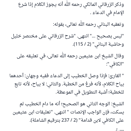
وذكر الزرقاني المالكي رحمه الله أنه يجوز الكلام إذا شرع
الإمام في الدعاء .
وتعقبه البناني رحمه الله تعالى، بقوله:
"ليس بصحيح ..." انتهى. "شرح الزرقاني على مختصر خليل
وحاشية البناني" (2 / 115).
وقال الشيخ ابن عثيمين رحمه الله تعالى، في تعليقه على
"الكافي":
" القارئ: فإذا وصل ‌الخطيب ‌إلى ‌الدعاء ففيه وجهان: أحدهما
يباح الكلام، لأنه فرغ من الخطبة. والثاني: لا يباح، لأنه تابع
للخطبة؛ أشبهَ التطويل في الموعظة.
الشيخ: الوجه الثاني هو الصحيح؛ أنه ما دام الخطيب لم
يسكت، فإن الواجب الإنصات " انتهى. "تعليقات ابن عثيمين
على الكافي لابن قدامة" (2 / 237 بترقيم الشاملة).