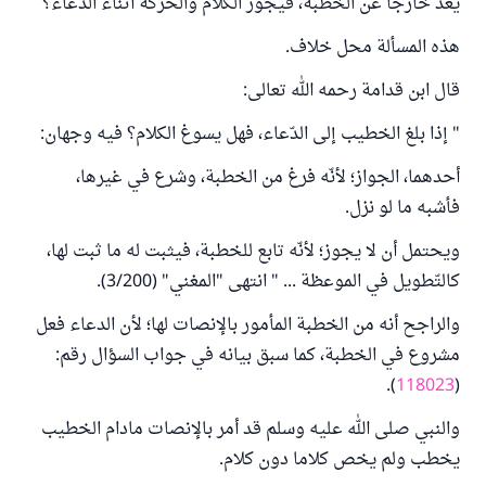
يعد خارجا عن الخطبة، فيجوز الكلام والحركة أثناء الدعاء؟
هذه المسألة محل خلاف.
قال ابن قدامة رحمه الله تعالى:
" إذا بلغ الخطيب إلى الدّعاء، فهل يسوغ الكلام؟ فيه وجهان:
أحدهما، الجواز؛ لأنّه فرغ من الخطبة، وشرع في غيرها،
فأشبه ما لو نزل.
ويحتمل أن لا يجوز؛ لأنّه تابع للخطبة، فيثبت له ما ثبت لها،
كالتّطويل في الموعظة ... " انتهى "المغني" (3/200).
والراجح أنه من الخطبة المأمور بالإنصات لها؛ لأن الدعاء فعل
مشروع في الخطبة، كما سبق بيانه في جواب السؤال رقم:
).
118023
(
والنبي صلى الله عليه وسلم قد أمر بالإنصات مادام الخطيب
يخطب ولم يخص كلاما دون كلام.