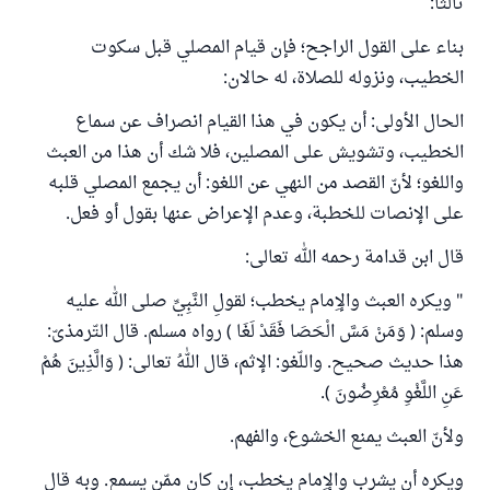
ثالثاً:
بناء على القول الراجح؛ فإن قيام المصلي قبل سكوت
الخطيب، ونزوله للصلاة، له حالان:
الحال الأولى: أن يكون في هذا القيام انصراف عن سماع
الخطيب، وتشويش على المصلين، فلا شك أن هذا من العبث
واللغو؛ لأنّ القصد من النهي عن اللغو: أن يجمع المصلي قلبه
على الإنصات للخطبة، وعدم الإعراض عنها بقول أو فعل.
قال ابن قدامة رحمه الله تعالى:
" ويكره العبث والإِمام يخطب؛ لقولِ النَّبِيِّ صلى الله عليه
وسلم: ( وَمَنْ مَسَّ الْحَصَا فَقَدْ لَغَا ) رواه مسلم. قال التّرمذىّ:
هذا حديث صحيح. واللّغو: الإثم، قال اللهُ تعالى: ( وَالَّذِينَ هُمْ
عَنِ اللَّغْوِ مُعْرِضُونَ ).
ولأنّ العبث يمنع الخشوع، والفهم.
ويكره أن يشرب والإِمام يخطب، إن كان ممّن يسمع. وبه قال