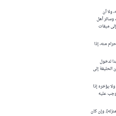
، ولا أن
 وسائر أهل
 إلى ميقات
رام منه، إذا
يدا لدخول
ن الحليفة إلى
ولا يؤخره إذا
 وجب عليه
نزله]. وإن كان