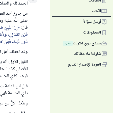
المقالات
الحمد لله والصلا
الكتب
من جاوز أحد المو
صلى الله عليه وسل
أرسل سؤالاً
قَالَ:
إِنَّ النَّبِيَّ ص
المحفوظات
قَرْنَ المَنَازِلِ، وَلِأَهْ
دُونَ ذَلِكَ، فَمِنْ حَيْث
تصفح دون انترنت
جديد
وقد اختلف أهل ال
شاركنا ملاحظاتك
القول الأول: أنه 
العودة للإصدار القديم
الأصلي كذي الحلي
فرعيا كذي الحليف
قال ابن قدامة -رح
بذي الحليفة فهي 
وهكذا: كلُّ من مر ع