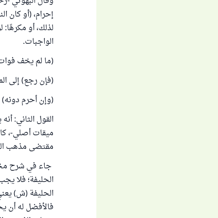
إحرام، (أو كان ال
لذلك، أو مكرهًا: ل
الواجبات.
(ما لم يخف فوات 
(فإن رجع) إلى الم
(وإن أحرم دونه) أ
القول الثاني: أنه
ميقات أصلي-، كال
مقتضى مذهب الما
الحليفة؛ فلا يجب 
الحليفة (ش) يعني:
فالأفضل له أن يح