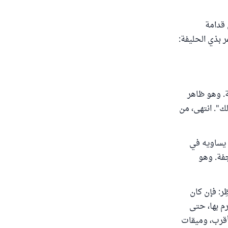
 قدامة
ر بذي الحليفة:
ة. وهو ظاهر
ك". انتهى، من
، يساويه في
جفة. وهو
ِر: فإن كان
رم بها، حتى
 أقرب، وميقات