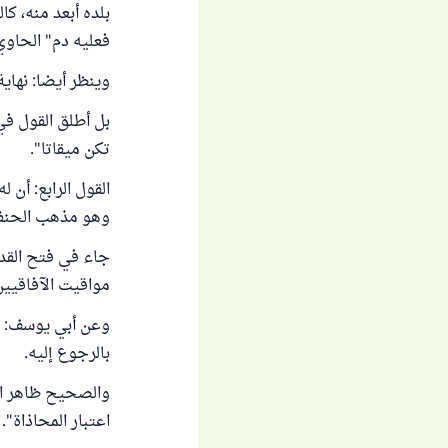
بلده أبعد منه، ك
فعليه دم" الحاوي الكبير
وينظر أيضا: نهاية ا
تكن ميقاتا".
القول الرابع: أن 
وهو مذهب الحنفي
مواقيت الآفاقيين
وعن أبي يوسف: إن 
بالرجوع إليه.
والصحيح ظاهر الرو
اعتبار المحاذاة".