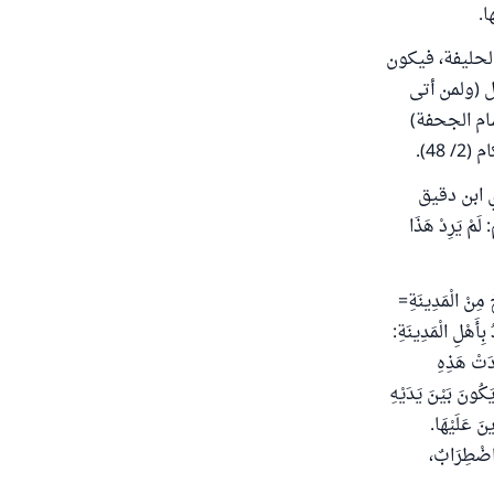
ا.
الحليفة، فيكون
ل (ولمن أتى
ام الجحفة)
4).
سَلَكَ- أي ابن دقيق
 لَمْ يَرِدْ هَذَا
ُ مِنْ الْمَدِينَةِ=
بِأَهْلِ الْمَدِينَةِ:
َدَتْ هَذِهِ
كُونَ بَيْنَ يَدَيْهِ
ينَ عَلَيْهَا.
َ اضْطِرَابٌ،