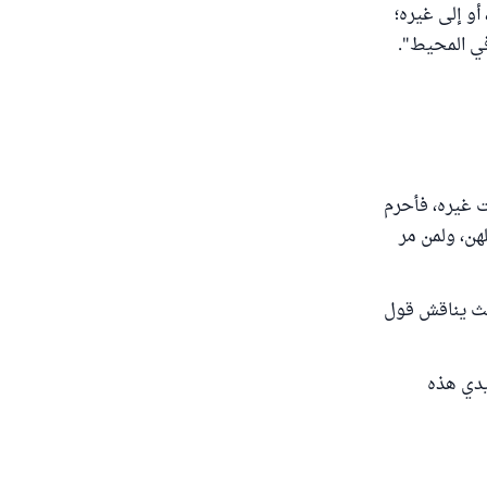
أو إلى غيره؛
 في المحيط".
ت غيره، فأحرم
هن، ولمن مر
يث يناقش قول
يدي هذه