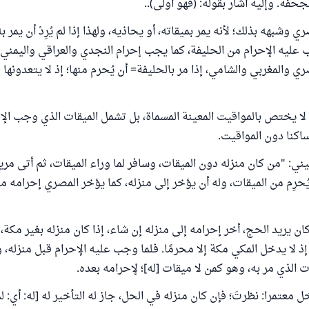
جحفة. وإليه أشار بقوله: (فهو أولى)..
وشبهه بذلك؛ لأنه يمر بميقاته، أو يحاذيه، ولهذا إذا لم يُرِدْ أن يمر به
ب عليه الإحرام من الحليفة، كما يجب إحرام النجدي والعراقي واليمني،
ي والمغربي والشامي، إذا مر بالحليفة= أن يُحرم منها؛ إذ لا يتعدونها
لا يختص بالمواقيت المعينة المسماة، بل تشمل الميقات الذي وجب الإح
اكنا دون المواقيت.
ني: "من كان منزله دون الميقات، وسافر لما وراء الميقات، ثم أتى مر
ُحرِم من الميقات، وله أن يؤخر إلى منزله، كما يؤخر المصري إحرامه م
ان يريد الحج، أخر إحرامه إلى منزله إن شاء، إذا كان منزله بغير مكة، 
ذ لا يدخل المكي مكة إلا محرمًا. فلما وجب عليه الإحرام قبل منزله،
ت الذي مر به، وهو كمن لا ميقات [له]؛ لإحرامه بعده.
ل معتمرا: نظرتَ؛ فإن كان منزله في الحل، جاز له التأخير له [له: أي: لم