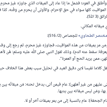
أطلق في العود؛ فشمل ما إذا عاد إلى الميقات الذي جاوزه غيرَ محرم، 
 المواقيت كلها سواء في حق الإحرام. والأولى أن يحرم من وَقْته. كذا
(3 /52).
 ميقاته المكاني.
ختصر الطحاوي
للجصاص (2/ 516):
ومن مر ‌بميقات من هذه المواقيت، فجاوزه غيرَ محرم، ثم رجع إلى وق
عرفة: سقط عنه الدم). وذلك لقول النبي صلى الله عليه وسلم: هُن لأهل
هلهن، ممن يريد الحج أو العمرة".
قل كلاما نفيسا لابن دقيق العيد في تحليل سبب بعض هذا الخلاف ح
تى عليهن من غير أهلهن): عام فيمن أتى، يدخل تحته: مَن ميقاتُه بين 
بها، ومَن ليس ميقاته بين يديها.
م الجحفة): عام بالنسبة إلى من يمر بميقات آخر أو لا.