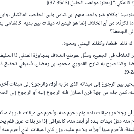
لمكي." [ينظر: مواهب الجليل (3 /35-37)]
ريب: "وكلام غير واحد، منهم ابن شاس وابن الحاجب المالكيان، وابن
ا ذكرتُه؛ من أن الخلاف إنما هو فيمن له ميقات بين يديه، كالشامي يم
إلى الجحفة؟
 له ذلك قطعا، وكذلك اليمني ونحوه.
ر الخلافَ في الجميع، ومثَّل لموضع الخلاف بمجاوزة المدني ذا الحليف
أيضا. وكذا صرح به شارح القدوري محمود بن رمضان. فينبغي تحقيق ذل
 يخير بين الرجوع إلى ميقاته الذي مرّ به أولا، والرجوع إلى ميقات آخر
منه، كمن جاء من جهة قرن المنازل فله الرجوع إليه أو الرجوع إلى الح
 أن رجلا مر بميقات بلده ولم يحرم منه، وأحرم من ميقات غير بلده، نُظ
 منه مثلَ ميقات بلده أو أبعد منه، كالعراقي إذا مر بذات عرق فلم يح
فة، فأحرم منها أجزأه، ولا دم عليه. وإن كان الميقات الذي أحرم منه