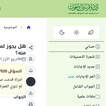
الموضوعية
هل يجوز لمن
حسابي
منه؟
شجرة التصنيفات
04/ربيع الأول/1447 الموافق 27/أغسطس/2025
جديد الإجابات
السؤال
7020
أهم الإجابات
جديد
لم تنوي العمرة
الجواب الشامل
ملفات علمية
الجواب