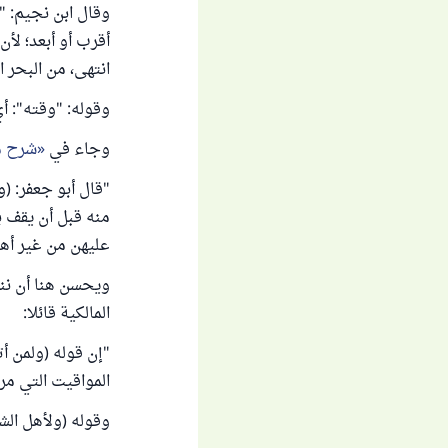
وقال ابن نجيم: "و
أقرب أو أبعد؛ لأن
انتهى، من البحر الرائق 
وقوله: "وقته": أي
وجاء في
شرح م
"قال أبو جعفر: (
منه قبل أن يقف ب
‌عليهن ‌من ‌غير ‌أ
ويحسن هنا أن نن
المالكية قائلا:
"إن قوله (ولمن أ
المواقيت التي مر 
وقوله (ولأهل الشا