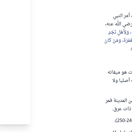
أمر النبي
رضي الله عنه،
، وَلِأَهْلِ نَجْدٍ
لعُمْرَةَ، وَمَنْ كَانَ
ات هو ميقاته
أصليا ولا
ن المدينة فمر
 ذات عرق.