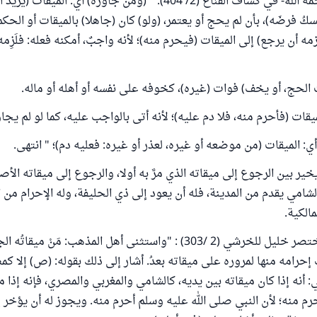
وقال البهوتي -رحمه الله- في كشاف القناع (2/ 404): " (ومن جاوزه) أي: الميق
نسكُ فرضَه)، بأن لم يحج أو يعتمر، (ولو) كان (جاهلا) بالميقات أو الحكم،
زمه أن يرجع) إلى الميقات (فيحرم منه)؛ لأنه واجبٌ، أمكنه فعله: فلَزِمه
الحج، أو يخف) فوات (غيره)، كخوفه على نفسه أو أهله أو ماله.
يقات (فأحرم منه، فلا دم عليه)؛ لأنه أتى بالواجب عليه، كما لو لم يجاو
ي: الميقات (من موضعه أو غيره، لعذر أو غيره: فعليه دم)؛ " انتهى.
 يخير بين الرجوع إلى ميقاته الذي مرَّ به أولا، والرجوع إلى ميقاته الأص
شامي يقدم من المدينة، فله أن يعود إلى ذي الحليفة، وله الإحرام من
لكية.
جاء في شرح مختصر خليل للخرشي (2 /303) : "واستثنى أهل المذهب: مَنْ مي
إحرامه منها لمروره على ميقاته بعدُ. أشار إلى ذلك بقوله: (ص) إلا ك
 أنه إذا كان ميقاته بين يديه، كالشامي والمغربي والمصري، فإنه إذا م
رم منه؛ لأن النبي صلى الله عليه وسلم أحرم منه. ويجوز له أن يؤخر 