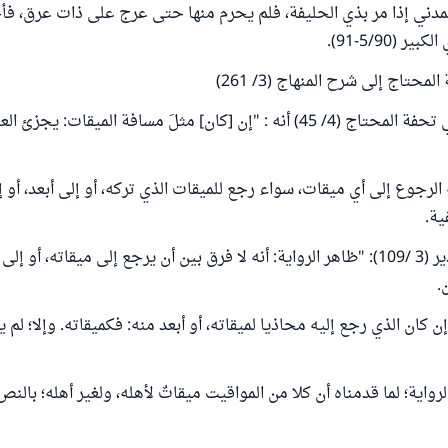
المدني إذا مر بذي الحليفة، فلم يحرم منها حتى عرج على ذات عرق، فأح
 (5/90-91).
لمحتاج إلى شرح المنهاج (3/ 261)
بل أطلق القول في تحفة المحتاج (4/ 45) أنه : "إن [كان] مثلَ مسافة الميقات: 
له الرجوع إلى أي ميقات، سواء رجع للميقات الذي تركه، أو إلى أبعد، أو 
ة.
جاء في فتح القدير (3 /109): "ظاهر الرواية: أنه لا فرق بين أن يرجع إلى ميقاته، 
.
كان الذي رجع إليه محاذيا لميقاته، أو أبعد منه: فكميقاته. وإلا؛ لم 
اية؛ لما قدمناه أن كلا من المواقيت ميقاتٌ لأهله، ولغير أهله؛ بالنص،