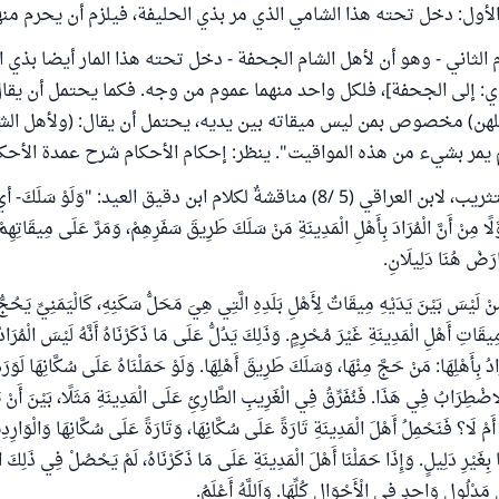
 الأول: دخل تحته هذا الشامي الذي مر بذي الحليفة، فيلزم أن يحرم منه
م الثاني - وهو أن لأهل الشام الجحفة - دخل تحته هذا المار أيضا بذي 
 [أي: إلى الجحفة]، فلكل واحد منهما عموم من وجه. فكما يحتمل أن يقا
لهن) مخصوص بمن ليس ميقاته بين يديه، يحتمل أن يقال: (ولأهل الش
بشيء من هذه المواقيت". ينظر: إحكام الأحكام شرح عمدة الأحكام (2/ 8
‌وجاء في طرح التثريب، لابن العراقي (5 /8) مناقشةٌ لكلام ابن دقيق العيد: "وَلَوْ ‌
لًا مِنْ أَنَّ الْمُرَادَ بِأَهْلِ الْمَدِينَةِ مَنْ سَلَكَ طَرِيقَ سَفَرِهِمْ، وَمَرَّ عَلَى مِيقَاتِهِمْ:
َارَضْ هُنَا دَلِيلَانِ.
َنْ لَيْسَ بَيْنَ يَدَيْهِ مِيقَاتٌ لِأَهْلِ بَلَدِهِ الَّتِي هِيَ مَحَلُّ سَكَنِهِ، كَالْيَمَنِيِّ يَحُجّ
قَاتِ أَهْلِ الْمَدِينَةِ غَيْرَ مُحْرِمٍ. وَذَلِكَ يَدُلُّ عَلَى مَا ذَكَرْنَاهُ أَنَّهُ لَيْسَ الْمُرَادُ 
ُرَادُ بِأَهْلِهَا: مَنْ حَجَّ مِنْهَا، وَسَلَكَ طَرِيقَ أَهْلِهَا. وَلَوْ حَمَلْنَاهُ عَلَى سُكَّانِهَا لَوَر
ْطِرَابُ فِي هَذَا. فَنُفَرِّقُ فِي الْغَرِيبِ الطَّارِئِ عَلَى الْمَدِينَةِ مَثَلًا، بَيْنَ أَنْ يَ
أَمْ لَا؟ فَنَحْمِلُ أَهْلَ الْمَدِينَةِ تَارَةً عَلَى سُكَّانِهَا، وَتَارَةً عَلَى سُكَّانِهَا وَالْوَارِدِ
 بِغَيْرِ دَلِيلٍ. وَإِذَا حَمَلْنَا أَهْلَ الْمَدِينَةِ عَلَى مَا ذَكَرْنَاهُ، لَمْ يَحْصُلْ فِي ذَلِك
دْلُولٍ وَاحِدٍ فِي الْأَحْوَالِ كُلِّهَا. وَاَللَّهُ أَعْلَمُ.