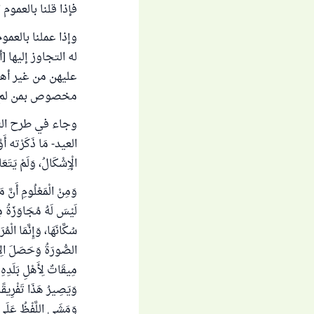
فإذا قلنا بالعموم
وإذا عملنا بالعمو
له التجاوز إليها
عليهن من غير أه
مخصوص بمن لم يمر 
العيد- ‌مَا ‌ذَكَرْته أَوَّ
الْإِشْكَالُ، وَلَمْ يَتَع
وَمِنْ الْمَعْلُومِ أَنَّ م
لَيْسَ لَهُ مُجَاوَزَةُ مِي
سُكَّانَهَا، وَإِنَّمَا الْم
الصُّورَةُ وَحَصَلَ الِاض
مِيقَاتٌ لِأَهْلِ بَلَدِهِ 
وَيَصِيرُ هَذَا تَفْرِيقًا
وَمَشَى اللَّفْظُ عَلَى مَ