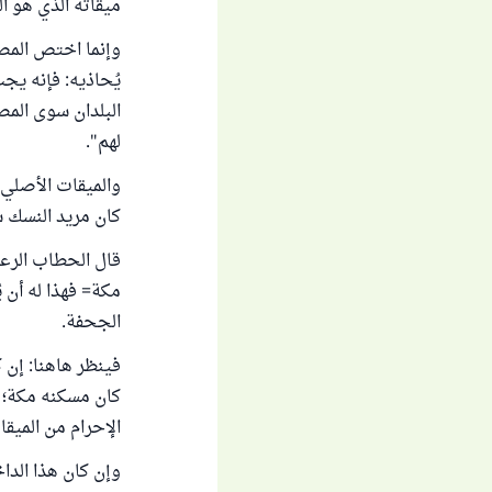
ميقاته الذي هو ال
وإنما اختص المصري 
يُحاذيه: فإنه يج
البلدان سوى المصر
لهم".
والميقات الأصلي 
كان مريد النسك س
قال الحطاب الرعي
مكة= فهذا له أن ي
الجحفة.
فينظر هاهنا: إن ك
كان مسكنه مكة؛ إ
الإحرام من الميقا
وإن كان هذا الداخ