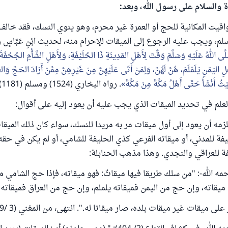
ة والسلام على رسول الله، وبعد:
اقيت المكانية للحج أو العمرة غير محرم، وهو ينوي النسك، فقد خالف 
م، ويجب عليه الرجوع إلى الميقات للإحرام منه، لحديث ابْنِ عَبَّاسٍ 
َلَّى اللهُ عَلَيْهِ وَسَلَّمَ وَقَّتَ لِأَهْلِ المَدِينَةِ ذَا الحُلَيْفَةِ، وَلِأَهْلِ الشَّأْمِ الجُحْفَةَ
لِ اليَمَنِ يَلَمْلَمَ، هُنَّ لَهُنَّ، وَلِمَنْ أَتَى عَلَيْهِنَّ مِنْ غَيْرِهِنَّ مِمَّنْ أَرَادَ الحَجَّ وَا
ُ أَنْشَأَ حَتَّى أَهْلُ مَكَّةَ مِنْ مَكَّةَ
. رواه البخاري (1524) ومسلم (1181).
علم في تحديد الميقات الذي يجب عليه أن يعود إليه على أقوال:
يلزمه أن يعود إلى أول ميقات مر به مريدا للنسك، سواء كان ذلك الميق
فة للمدني، أو ميقاته الفرعي كذي الحليفة للشامي، أو لم يكن في حقه 
ة للعراقي والنجدي. وهذا مذهب الحنابلة:
مه الله-: "من سلك طريقا فيها ميقاتٌ: فهو ميقاته، فإذا حج الشامي م
ميقاته، وإن حج من اليمن فميقاته يلملم، وإن حج من العراق فميقاته
لى ميقات غير ميقات بلده، صار ميقاتا له.". انتهى، من المغني (3 /249-250).