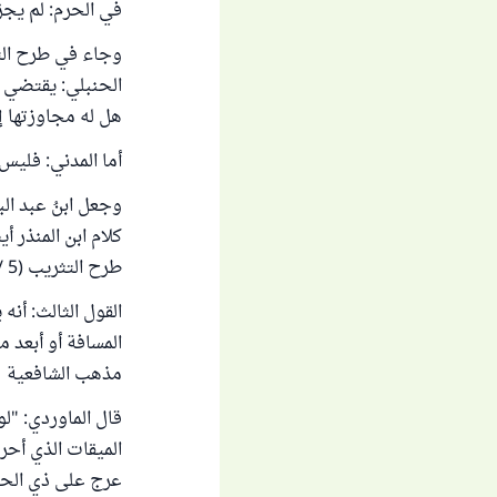
في الحرم: لم يجز؛ كا
وجاء في طرح التث
الحنبلي: يقتضي م
هل له مجاوزتها 
أما المدني: فليس
وجعل ابنُ عبد الب
كلام ابن المنذر 
طرح التثريب (5 /2-9).
القول الثالث: أنه
المسافة أو أبعد 
مذهب الشافعية
قال الماوردي: "لو
الميقات الذي أحرم
عرج على ذي الحلي