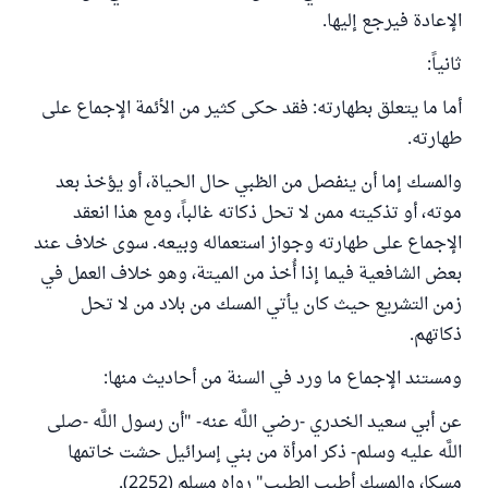
الإعادة فيرجع إليها.
ثانياً:
أما ما يتعلق بطهارته: فقد حكى كثير من الأئمة الإجماع على
طهارته.
والمسك إما أن ينفصل من الظبي حال الحياة، أو يؤخذ بعد
موته، أو تذكيته ممن لا تحل ذكاته غالباً، ومع هذا انعقد
الإجماع على طهارته وجواز استعماله وبيعه. سوى خلاف عند
بعض الشافعية فيما إذا أُخذ من الميتة، وهو خلاف العمل في
زمن التشريع حيث كان يأتي المسك من بلاد من لا تحل
ذكاتهم.
ومستند الإجماع ما ورد في السنة من أحاديث منها:
عن أبي سعيد الخدري -رضي اللَّه عنه- "أن رسول اللَّه -صلى
اللَّه عليه وسلم- ذكر امرأة من بني إسرائيل حشت خاتمها
مسكا، والمسك أطيب الطيب" رواه مسلم (2252).