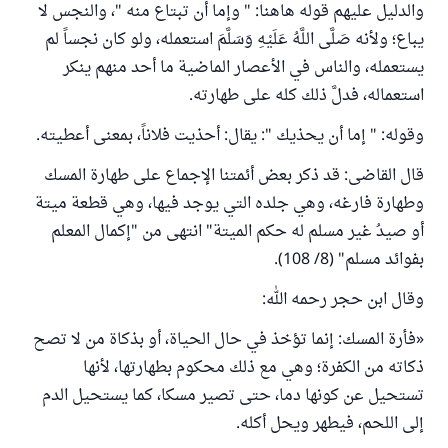
والدليل عليهم قوله هاهنا: " وإما أن تبتاع منه "، والنجس لا
يباع؛ ولأنه صَلَّى اللَّهُ عَلَيْهِ وَسَلَّمَ استعمله، ولو كان نجساً لم
يستعمله، والناس في الأعصار الماضية ما أحد منهم ينكر
استعماله، فدلَّ ذلك كله على طهارته.
وقوله: " إما أن يحذيك ": يقال: أحذيت فلاناً، بمعنى أعطيته.
قال القاضى: قد ذكر بعض أئمتنا الإجماع على طهارة المسك
وطهارة فارغه، وهي جلده التي يوجد فيها، وهي قطعة ميتة
أو صيدُ غير مسلم له حكم الميتة" انتهى من "إكمال المعلم
بفوائد مسلم" (8/ 108).
وقال ابن حجر رحمه الله:
«فأرة المسك: إنما تؤخذ في حال الحياة، ‌أو ‌بذكاة ‌من ‌لا ‌تصح
‌ذكاته ‌من ‌الكفرة؛ وهي مع ذلك محكوم بطهارتها، لأنها
تستحيل عن كونها دما، حتى تصير مسكا، كما يستحيل الدم
إلى اللحم، فيطهر ويحل أكله.