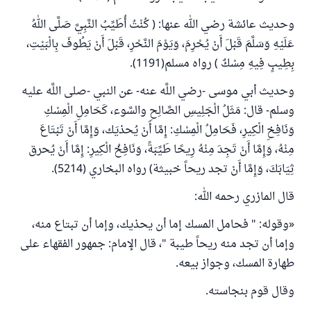
وحديث عائشة رضي الله عنها: ( كُنْتُ أُطَيِّبُ النَّبِيَّ صَلَّى اللهُ
عَلَيْهِ وَسَلَّمَ قَبْلَ أَنْ يُحْرِمَ، وَيَوْمَ النَّحْرِ، قَبْلَ أَنْ يَطُوفَ بِالْبَيْتِ،
بِطِيبٍ فِيهِ مِسْكٌ ) رواه مسلم(1191).
وحديث أبي موسى -رضي اللَّه عنه- عن النبي -صلى اللَّه عليه
وسلم- قال: مَثَلُ الْجَلِيسِ الصَّالِحِ والسَّوء، ‌كَحَامِلِ ‌الْمِسْكِ
وَنَافِخِ الْكِيرِ، فَحَامِلُ الْمِسْكِ: إِمَّا أَنْ يُحذيَك، وَإِمَّا أَنْ تَبْتَاعَ
مِنْهُ، وَإِمَّا أَنْ تَجِدَ مِنْهُ رِيحًا طَيِّبَةً، وَنَافِخُ الْكِيرِ: إِمَّا أَنْ يُحرق
ثِيَابَكَ، وَإِمَّا أَنْ تجد ريحاً خبيثة) رواه البخاري (5214).
قال المازري رحمه الله:
«وقوله: " فحامل المسك إما أن يحذيك، وإما أن تبتاع منه،
وإما أن تجد منه ريحاً طيبة "، قال الإمام: جمهور الفقهاء على
طهارة المسك، وجواز بيعه.
وقال قوم بنجاسته.