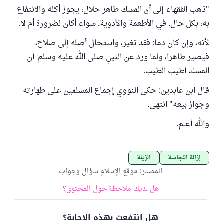
"ذهب الفقهاء إلى أن المسك طاهر حلال، يجوز أكله والانتفاع
به، بكل حال. في الأطعمة والأدوية. سواء أكان لضرورة أم لا.
لأنه، وإن كان دما: فقد تغير، واستحال أصله إلى صلاح،
فيصير طاهرا، ولما ورد عن النبي صلى الله عليه وسلم: أن
المسك أطيب الطيب.
قال ابن عابدين: حكى النووي إجماع المسلمين على طهارته
وجواز بيعه" انتهى.
والله أعلم.
إزالة النجاسة
الزينة
المصدر
:
موقع الإسلام سؤال وجواب
هل لديك ملاحظة حول المحتوى؟
هل انتفعت بهذه الإجابة؟