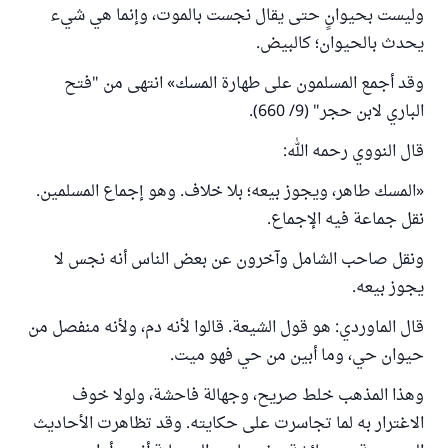
وليست بحيوانٍ حتى يقال نجست بالموت، وإنما هي شيء
يحدث بالحيوان؛ كالبيض.
وقد أجمع المسلمون على طهارة المسك» انتهى من "فتح
الباري لابن حجر" (9/ 660).
قال النووي رحمه الله:
«‌المسك ‌طاهر، ويجوز بيعه؛ بلا خلاف. وهو إجماع المسلمين.
نقل جماعة فيه الإجماع.
ونقل صاحب الشامل وآخرون عن بعض الناس أنه نجس لا
يجوز بيعه.
قال الماوردي: هو قول الشيعة. قالوا لأنه دم، ولأنه منفصل من
حيوان حي، وما أبين من حي فهو ميت.
وهذا المذهب خلط صريح، وجهالة فاحشة، ولولا خوف
الاغترار به لما تجاسرت على حكايته. وقد تظاهرت الأحاديث