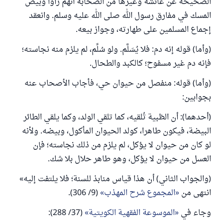
الصحيحة عن عائشة وغيرها من الصحابة أنهم رأوا وبيص
المسك في مفارق رسول الله صلى الله عليه وسلم. وانعقد
إجماع المسلمين على طهارته، وجواز بيعه.
(وأما) قوله إنه دم: فلا يُسَلَّم. ولو سُلِّم، لم يلزم منه نجاسته؛
فإنه دم غير مسفوح؛ كالكبد والطحال.
(وأما) قوله: منفصل من حيوان حي، فأجاب الأصحاب عنه
بجوابين:
(أحدهما): أن الظبية تُلقيه، كما تلقي الولد، وكما يلقي الطائر
البيضة، فيكون طاهرا، كولد الحيوان المأكول، وبيضه. ولأنه
لو كان من حيوان لا يؤكل، لم يلزم من ذلك نجاسته؛ فإن
العسل من حيوان لا يؤكل، وهو طاهر حلال بلا شك.
(والجواب الثاني) أن هذا قياس منابذ للسنة؛ فلا يلتفت إليه»
انتهى من
المجموع شرح المهذب
(9/ 306).
وجاء في
الموسوعة الفقهية الكويتية
(37/ 288):