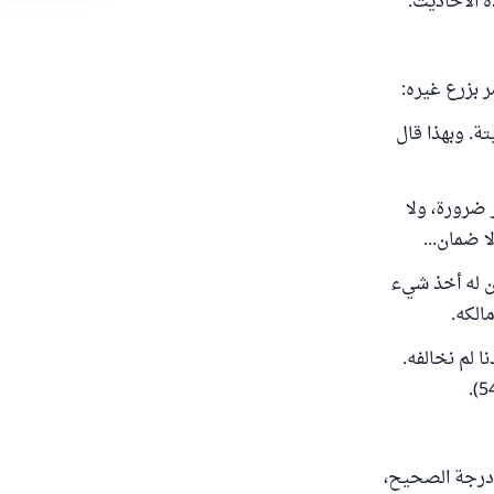
ه الأحاديث.
ر بزرع غيره:
تة. وبهذا قال
 ضرورة، ولا
ا ضمان...
كن له أخذ شيء
مالكه.
 لم نخالفه.
عها لا يقصر عن درجة الصحيح،