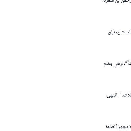
حمن بن سَمُرة،
لبستان، فإن
بنةً"، وهي بضم
لاف.". انتهى،
ا يجوز أخذه؛