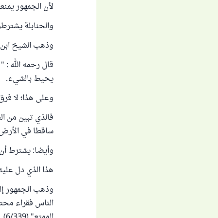
لأن الجمهور يمنعو
والحنابلة يشترط
وذهب الشيخ ابن ع
قال رحمه الله : "
يحيط بالشيء.
وعلى هذا؛ لا فرق
فالذي تبين من الس
ساقطا في الأرض 
وأيضا: يشترط أن ي
هذا الذي دل عليه 
وذهب الجمهور إلى
الناس فقراء محتا
الممتع" (6/339).