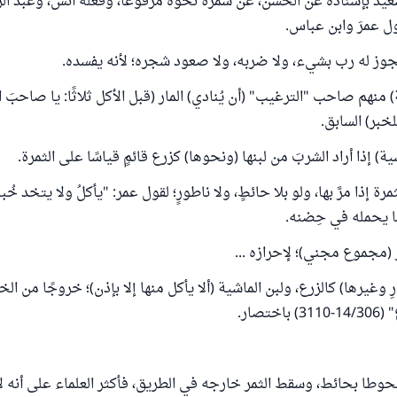
دٌ بإسناده عن الحسن، عن سَمُرة نحوه مرفوعًا، وفعلَه أنسٌ، وعبد الر
ول عمرَ وابن عباس.
يجوز له رب بشيء، ولا ضربه، ولا صعود شجره؛ لأنه يفسده.
 منهم صاحب "الترغيب" (أن يُنادي) المار (قبل الأكل ثلاثًا: يا صاحبَ ا
للخبر) السابق.
ية) إذا أراد الشربَ من لبنها (ونحوها) كزرع قائمٍ قياسًا على الثمرة.
رة إذا مرَّ بها، ولو بلا حائطٍ، ولا ناطورٍ؛ لقول عمر: "يأكلُ ولا يتخد خُ
ا يحمله في حِضنه.
 (مجموع مجني)؛ لإحرازه ...
ِ وغيرها) كالزرع، ولبن الماشية (ألا يأكل منها إلا بإذن)؛ خروجًا من الخ
تصار.
محوطا بحائط، وسقط الثمر خارجه في الطريق، فأكثر العلماء على أنه ل