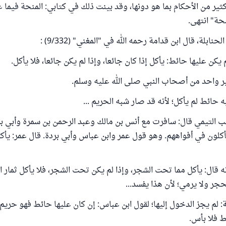
ير من الأحكام بما هو دونها، وقد بينت ذلك في كتابي: المنحة فيما 
حة" انتهى.
ابلة، قال ابن قدامة رحمه الله في "المغني" (9/332) :
 يكن عليها حائط: يأكل إذا كان جائعا، وإذا لم يكن جائعا، فلا يأكل.
ر واحد من أصحاب النبي صلى الله عليه وسلم.
ه حائط لم يأكل؛ لأنه قد صار شبه الحريم ...
 التيمي قال: سافرت مع أنس بن مالك وعبد الرحمن بن سمرة وأبي برد
يأكلون في أفواههم. وهو قول عمر وابن عباس وأبي بردة. قال عمر: يأك
 قال: يأكل مما تحت الشجر، وإذا لم يكن تحت الشجر، فلا يأكل ثمار 
جر ولا يرمي؛ لأن هذا يفسد...
 لم يجز الدخول إليها؛ لقول ابن عباس: إن كان عليها حائط فهو حريم، 
ط فلا بأس.