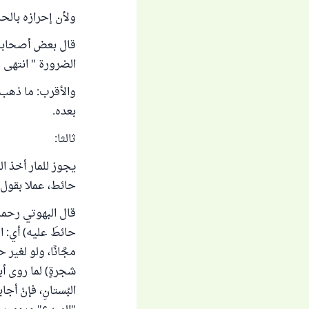
ولأن إحرازه بال
قال بعض أصحابنا: 
الضرورة " انتهى .
والأقرب: ما ذهب 
بعده.
ثالثا:
يجوز للمار أخذ ا
حائط، عملا بقول 
قال البهوتي رحمه ا
حائطَ عليه) أي: ال
مجَّانًا، ولو لغي
شجرةٍ) لما روى أب
البُستانِ، فإنْ أجا