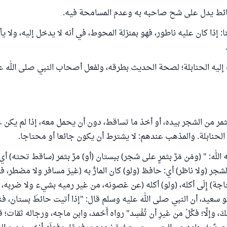
حائط يدل على شح صاحبه به وعدم المسامحة فيه.
إذا كان عليه ناطور، فهو بمنزلة المحوط، في أنه لا يدخل إليه، ولا يأ
إليه الحنابلة؛ لصحة الحديث بطرقه، ولفعل أصحاب النبي صلى الله 
لثمر من الشجر بيده، أو أخذ ما تساقط، دون أن يحمل معه، إذا لم يكن 
الحنابلة. والمذهب عندهم: لا يشترط أن يكون جائعا أو محتاجا.
لله: " (ومَن مَرَّ بثمرٍ على شجر) ببستان (أو) مرَّ بثمر (ساقط تحته) أي:
شجر (ولا ناظر) أي: حافظ (ولو) كان المارُّ به (‌غيرَ ‌مسافر ‌ولا ‌مضطر، ف
ر حاجة) إِلَى أكله، (ولو) أكله (عن غصونه، من غير رميه بشيء ولا ضربه،
و سعيد، أن النبي صلى الله عليه وسلم قال: "إذا أتيت حائطَ بستان، فناد
بكَ، وإلَّا؛ فكُلْ من غيرِ أن تُفْسِد" رواه أَحْمد، وابن ماجه، ورجاله ثقات؛ ق