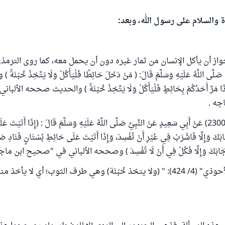
ة والسلام على رسول الله، وبعد:
يِّ صَلَّى اللَّهُ عَلَيْهِ وَسَلَّمَ قَالَ: ( مَنْ دَخَلَ حَائِطًا فَلْيَأْكُلْ وَلَا يَتَّخِذْ خُبْ
( إِذَا مَرَّ أَحَدُكُمْ بِحَائِطٍ فَلْيَأْكُلْ وَلَا يَتَّخِذْ خُبْنَةً ) والحديث صححه ا
جه .
وروى ابن ماجه (2300) عَنْ أَبِي سَعِيدٍ عَنْ النَّبِيِّ صَلَّى اللَّهُ عَلَيْهِ وَسَلَّمَ قَالَ : (إِذَا أَتَيْتَ 
َابَكَ وَإِلَّا فَاشْرَبْ فِي غَيْرِ أَنْ تُفْسِدَ، وَإِذَا أَتَيْتَ عَلَى حَائِطِ بُسْتَانٍ فَنَادِ 
نْ أَجَابَكَ وَإِلَّا فَكُلْ فِي أَنْ لَا تُفْسِدَ ) وصححه الألباني في "صحيح ابن ما
قال في "تحفة الأحوذي" (4/ 424): " (ولا يتخذ خُبْنَة) وهي طرف الثوب؛ أي لا يأ