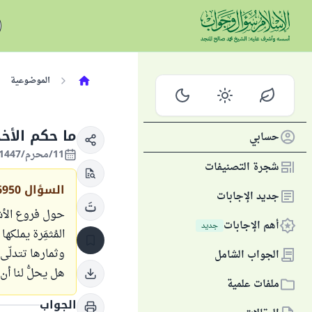
الموضوعية
ما حكم الأخ
حسابي
11/محرم/1447 الموافق 06/يوليو/2025
شجرة التصنيفات
السؤال
6950
جديد الإجابات
حول فروع الأشج
أهم الإجابات
جديد
المُثمَِرة يمل
وثمارها تتدلّى
الجواب الشامل
هل يحلُّ لنا أ
ملفات علمية
الجواب