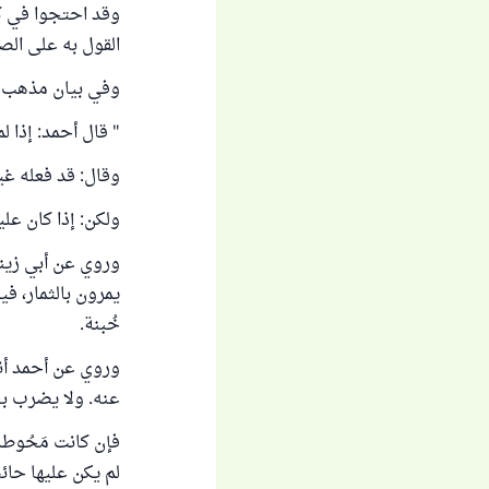
وقد احتجوا في كث
القول به على الص
وفي بيان مذهب الحن
" قال أحمد: إذا لم
وقال: قد فعله غي
ولكن: إذا كان علي
وروي عن أبي زينب
يمرون بالثمار، ف
خُبنة.
وروي عن أحمد أنه
عنه. ولا يضرب بح
فإن كانت مَحُوطة:
لم يكن عليها حائ