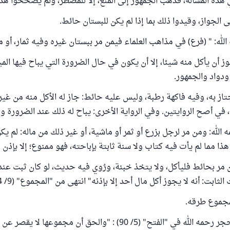
 هذه المسألة، فذهب الجمهور إلى المنع، إلا للمضطر، ولم يصححوا هذ
 الجواز، وقيدوا ذلك بما إذا لم يكن للبستان حائط.
لله: " (فرع) في مذاهب العلماء فيمن مر ببستان غيره وفيه ثمار، أو م
وز أن يأكل منه شيئا، إلا أن يكون في حال الضرورة التي يباح فيها المي
ودواد والجمهور.
جتاز به، وفيه فاكهة رطبة، وليس عليه حائط: جاز له الأكل منه من غير
في أصح الروايتين. وفي الرواية الأخرى: يباح له ذلك عند الضرورة ول
 الله: ومن مر لرجل بزرع أو ثمر أو ماشية، أو غير ذلك من ماله: لم ي
ن هذا مما لم يأت فيه كتاب ولا سنة ثابتة بإباحته، فهو ممنوع؛ إلا بإذن 
 مر بحائط فليأكل، ولا يتخذ خبنة، ورُوي فيه حديث، لو كان ثبت عندنا
ثابت: أنه لا يجوز أكل مال أحد إلا بإذنه" انتهى من "المجموع" (9/ 54).
مجموع طرقه.
قال الحافظ ابن حجر رحمه الله في "الفتح" (5/ 90) : "والحق أن مجمو