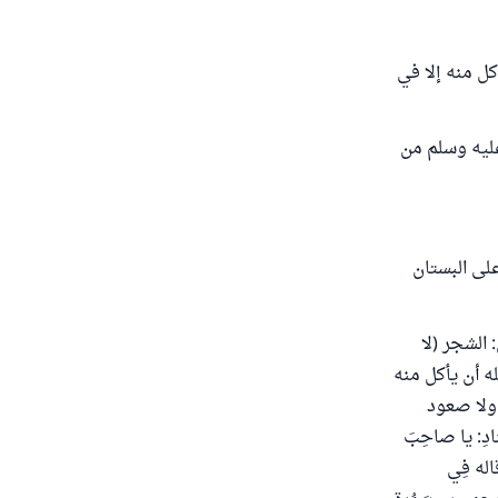
كل منه إلا في
عليه وسلم من
على البستان
 الشجر (لا
له أن يأكل منه
 ولا صعود
ِ: يا صاحِبَ
اله فِي