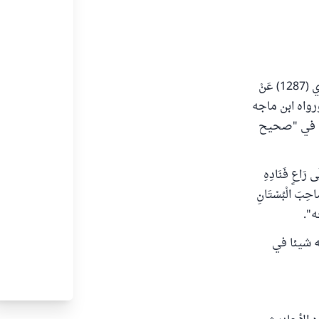
دلت السنة على جواز أن يأكل الإنسان من ثمار غيره دون أن يحمل معه، كما روى الترمذي (1287) عَنْ
نَةً ) ورواه ابن ماجه
لألباني في "صحيح
عَلَى رَاعٍ فَنَادِهِ
صَاحِبَ الْبُسْتَانِ
جه".
خذ منه شيئا في