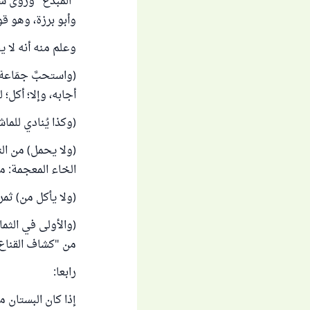
"المبدع" وروى سعي
وأبو برزة، وهو ق
وعلم منه أنه لا 
(واستحبَّ جمَاعة)
أجابه، وإلا؛ أكل؛ 
(وكذا يُنادي للماش
(ولا يحمل) من الثم
الخاء المعجمة: م
(ولا يأكل من) ثمر
(والأولى في الثمار
من "كشاف القناع" (14/306-3110) باخ
رابعا:
إذا كان البستان 