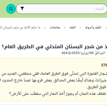
الفقه وأصوله
الفقه
معاملات
ما حكم الأخذ من شجر البستان الم
ذ من شجر البستان المتدلي في الطريق العام؟
664
57
ار المُثمِرَة التي تتدلّى فوق الطرق العامة، ففي منطقتي، العديد من 
كها جيراننا، وهناك أيضًا بعض الحدائق. بعض فروعها تمتدُ خارج الحدود ا
 فوق الطريق.
ن نقطف هذه الثمار، أم يجوز أَخذ الثمار التي سقطَت على الأرض؟