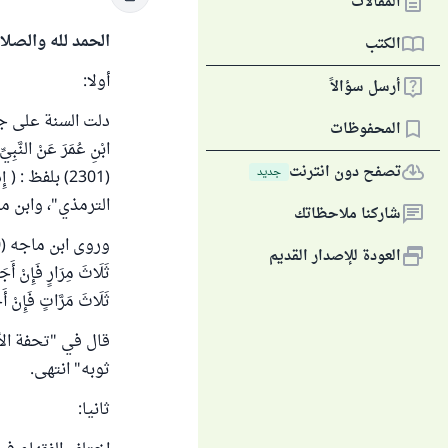
المقالات
الحمد لله والصلا
الكتب
أولا:
أرسل سؤالاً
المحفوظات
ابْنِ عُمَرَ عَنْ النَّبِ
تصفح دون انترنت
جديد
(2301) بلفظ : 
الترمذي"، وابن ما
شاركنا ملاحظاتك
العودة للإصدار القديم
ثَلَاثَ مِرَارٍ فَإِنْ أَج
ثَلَاثَ مَرَّاتٍ فَإِ
ثوبه" انتهى.
ثانيا: