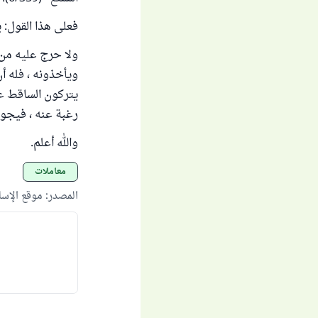
فعلى هذا القول: 
ولا حرج عليه من
ويأخذونه ، فله أن
يتركون الساقط عل
رغبة عنه ، فيجو
والله أعلم.
معاملات
المصدر
:
موقع الإس