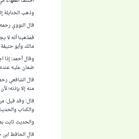
اختلف الفقهاء في
وذهب الحنابلة إلى
قال النووي رحمه ا
فمذهبنا أنه لا يج
مالك وأبو حنيفة 
وقال أحمد: إذا ا
ضمان عليه عنده، 
قال الشافعي رحمه
منه إلا بإذنه؛ لأ
قال: وقد قيل: من
والكتاب والحديث ال
والحديث ثابت ب