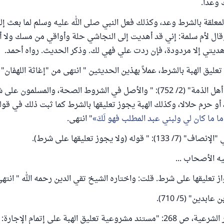
وعداً.
 المعلقة بالشرط وعد، وكذلك فعل النبي صلى الله عليه وسلم لما بعث إ
ل لأم سلمة: إني قد أهديت إلى النجاشي حلة وأواقي من مسك ولا أر
هديتي إلا مردودة، فإن ردت علي فهي لك. وذكر الحديث. رواه أحمد.
الهبة بالشرط، عملاً بهذين الحديثين " انتهى من "إغاثة اللهفان" (2/ 16 - 17)
وقال في "أحكام أهل الذمة" (2/ 752): " والأصل في الشروط الصحة، والمسلمون
أو حرم حلالا، وكذلك الهبة يجوز تعليقها بالشرط كما ثبت ذلك في قوله
ما ما كان لي ولبني عبد المطلب فهو لَكَ
" انتهى.
وله (ولا يجوز تعليقها على شرط).
ه الأصحاب ...
ز تعليقها على شرط. قلت: واختاره الشيخ تقي الدين رحمه الله " انتهى
دين" (5/ 710).
وجاء في المعايير الشرعية، ص 268: "مستند مشروعية تعليق الهبة على إتمام الإج