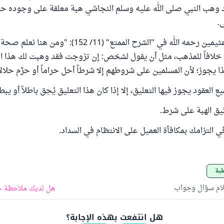
قد وهب النبي صلى الله عليه وسلم النجاشي هبة معلقة على وجوده 
ى.
وقال الشيخ ابن عثيمين رحمه الله في "الشرح الممتع" (11/ 152): "ومن هنا
خلافاً للمذهب، مثل أن يقول لشخص: إن تزوجت فقد وهبت لك هذا ا
يجوز؛ لأن المسلمين على شروطهم إلا شرطاً أحل حراماً أو حرَّم حلالاً
العقود يجوز فيها التعليق، إلا إذا كان هذا التعليق يُحِق باطلاً أو يبط
يق الهبة على شرط.
ي التزامك بمكافأة العميل على الانتظام في السداد.
طية
لام سؤال وجواب
هل لديك ملاحظة ح
هل انتفعت بهذه الإجابة؟