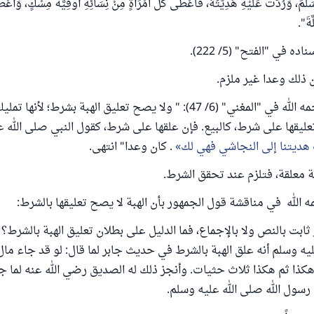
َّمَ، وَرُدَّتْ عَلَيْهِ هَدِيَّتُهُ، فَأَعْطَى كُلَّ امْرَأَةٍ مِنْ نِسَائِهِ أُوقِيَّةَ مِسْكٍ، وَأَعْط
َةَ".
 في "الفتح" (5/ 222).
ذلك وعدا غير ملزم.
قال ابن قدامة رحمه الله في "المغني" (6/ 47): " ولا يصح تعليق الهبة بشرط؛ 
تعليقها على شرط، كالبيع. فإن علقها على شرط، كقول النبي صلى الله ع
هديتنا إلى النجاشي فهي لك
. كان وعدا" انتهى.
 معلقة، فتلزم عند تحقق الشرط.
ه الله في مناقشة قول الجمهور بأن الهبة لا يصح تعليقها بالشرط:
ثابت بالنص ولا بالإجماع، فما الدليل على بطلان تعليق الهبة بالشر
ليه وسلم أنه علق الهبة بالشرط في حديث جابر لما قال: لو قد جاء مال
ذا ثم هكذا ثلاث حثيات. وأنجز ذلك له الصديق رضي الله عنه لما ج
 رسول الله صلى الله عليه وسلم.