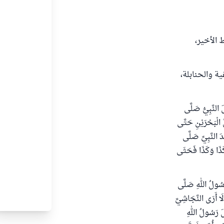
الأخير،
ة والحنابلة،
َالَ: قَالَ النَّبِيُّ صَلَّى
 الْبَحْرَيْنِ حَتَّى
دَ النَّبِيِّ صَلَّى
ي كَذَا وَكَذَا فَحَثَى
َزَوَّجَ رَسُولُ اللهِ صَلَّى
لَا أَرَى النَّجَاشِيَّ
الَ رَسُولُ اللهِ