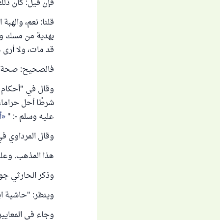
فإن قيل: كان ذلك 
قلنا: نعم، والهبة
بهدية من مسك وقا
قد مات، ولا أرى 
فالصحيح: صحة تعليق 
شرطًا أحل حراما، 
عليه وسلم -: "
أ
وقال المرداوي في "الإنصاف" (7/ 133): " ق
هذا المذهب. وعلي
وذكر الحارثي جوا
وينظر: "حاشية ابن عاب