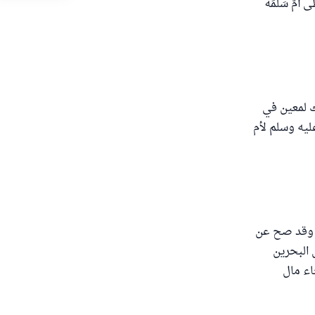
َى أُمَّ سَلَمَةَ
لأنها تمليك لمعين في
ليه وسلم لأم
ط؟ وقد صح عن
 البحرين
اء مال