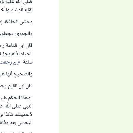
صَلَّى اللهُ عَلَيْهِ وَسَل
بَقِيَّةَ الْمِسْكِ وَالْحُلّ
وحسَّن الحافظ إسناده
والجمهور يجعلون 
الحياة، فلم يجز 
سلمة:
إن رجعت 
والصحيح أنها هبة
قال ابن القيم رحم
"وهذا الحكم غير 
النبي صلى الله ع
لأعطيتك هكذا وهك
البحرين بعد وفاة