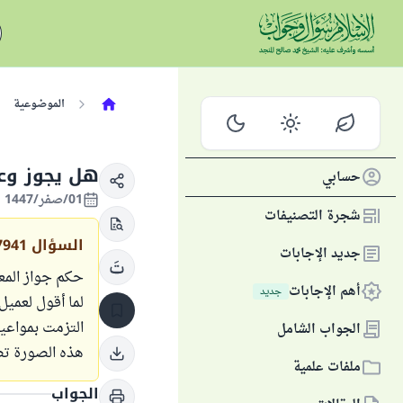
الموضوعية
هل يجوز وعد
حسابي
01/صفر/1447 الموافق 26/يوليو/2025
شجرة التصنيفات
السؤال
7941
جديد الإجابات
حكم جواز المعا
أهم الإجابات
جديد
التزمت بمواعيد
الجواب الشامل
هذه الصورة ت
ملفات علمية
الجواب