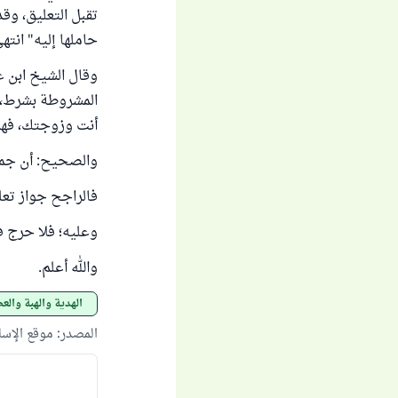
تقبل التعليق، و
حاملها إليه" انته
المشروطة بشرط، 
أنت وزوجتك، فهذا 
والصحيح: أن جميع 
فالراجح جواز تعل
وعليه؛ فلا حرج ف
والله أعلم.
الهدية والهبة والع
المصدر
:
موقع الإس