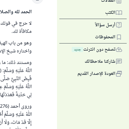
المقالات
الحمد لله والصلا
الكتب
لا حرج في قولك 
أرسل سؤالاً
مكافأة لك.
المحفوظات
وهو من باب الهبة
تصفح دون انترنت
جديد
واختاره شيخ الإسل
شاركنا ملاحظاتك
اللَّهُ عَلَيْهِ وَسَلَّمَ
العودة للإصدار القديم
قُبِضَ النَّبِيُّ صَلَّى ال
اللَّهُ عَلَيْهِ وَسَلَّمَ ع
لِي حَثْيَةً فَعَدَدْتُهَا
اللهُ عَلَيْهِ وَسَلَّمَ أُ
إِلَّا قَدْ مَاتَ، وَلَا أ