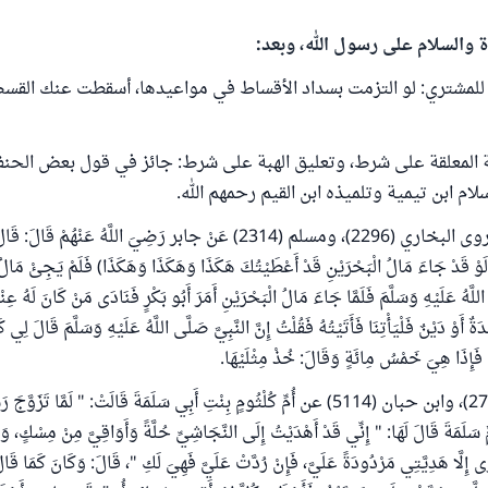
ة والسلام على رسول الله، وبعد:
للمشتري: لو التزمت بسداد الأقساط في مواعيدها، أسقطت عنك القسط 
 المعلقة على شرط، وتعليق الهبة على شرط: جائز في قول بعض الحنفي
ام ابن تيمية وتلميذه ابن القيم رحمهم الله.
ومستند ذلك: ما روى البخاري (2296)، ومسلم (2314) عَنْ جابر رَضِيَ اللَّهُ عَنْهُمْ ق
: (لَوْ قَدْ جَاءَ مَالُ الْبَحْرَيْنِ قَدْ أَعْطَيْتُكَ هَكَذَا وَهَكَذَا وَهَكَذَا) فَلَمْ يَجِئْ مَالُ
لَّهُ عَلَيْهِ وَسَلَّمَ فَلَمَّا جَاءَ مَالُ الْبَحْرَيْنِ أَمَرَ أَبُو بَكْرٍ فَنَادَى مَنْ كَانَ لَهُ عِنْ
ِدَةٌ أَوْ دَيْنٌ فَلْيَأْتِنَا فَأَتَيْتُهُ فَقُلْتُ إِنَّ النَّبِيَّ صَلَّى اللَّهُ عَلَيْهِ وَسَلَّمَ قَالَ لِ
 فَإِذَا هِيَ خَمْسُ مِائَةٍ وَقَالَ: خُذْ مِثْلَيْهَا.
وروى أحمد (27276)، وابن حبان (5114) عن أُمِّ كُلْثُومٍ بِنْتِ أَبِي سَلَمَةَ قَالَتْ: " لَمَّا ت
مَّ سَلَمَةَ قَالَ لَهَا: " إِنِّي قَدْ أَهْدَيْتُ إِلَى النَّجَاشِيِّ حُلَّةً وَأَوَاقِيَّ مِنْ مِسْكٍ، وَ
َرَى إِلَّا هَدِيَّتِي مَرْدُودَةً عَلَيَّ، فَإِنْ رُدَّتْ عَلَيَّ فَهِيَ لَكِ "، قَالَ: وَكَانَ كَمَا قَ