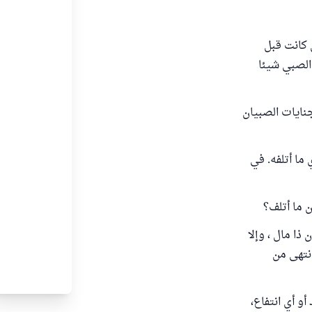
 كانت قبل
 الصبي شيئا
علم على أن جنايات الصبيان
أفسد)، أي ما أتلفه. في
ن ما أتلف؟
ذا مال ، وإلا
انتهى من
و أي انتفاع،