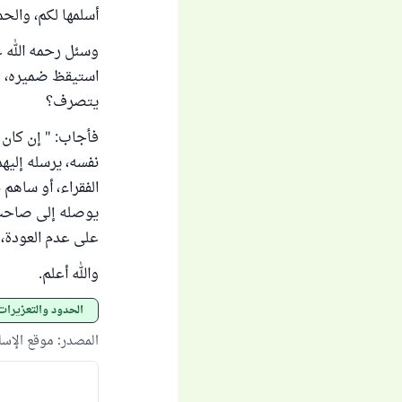
أسلمها لكم، والح
وسئل رحمه الله 
استيقظ ضميره، وب
يتصرف؟
فأجاب: " إن كان 
نفسه، يرسله إليه
الفقراء، أو ساهم
يوصله إلى صاحب ا
على عدم العودة، ي
والله أعلم.
الحدود والتعزيرات
المصدر
:
موقع الإس