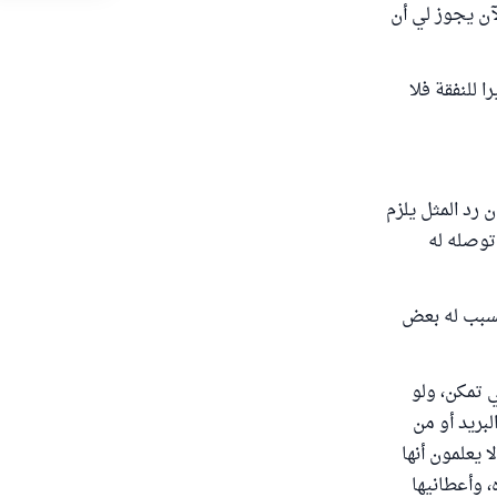
آن يجوز لي أن
 للنفقة فلا
 رد المثل يلزم
 توصله له
 يسبب له بعض
ي تمكن، ولو
لبريد أو من
 يعلمون أنها
، وأعطانيها