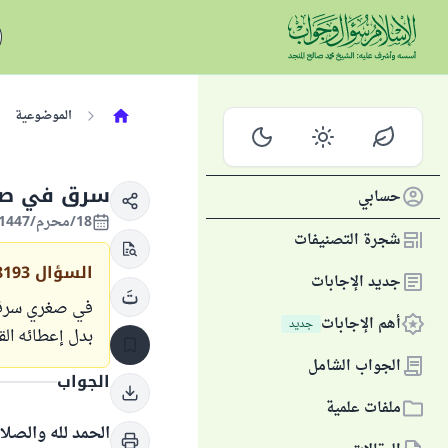
الموضوعية
سرق في صغر
حسابي
18/محرم/1447 الموافق 13/يوليو/2025
شجرة التصنيفات
السؤال
8193
جديد الإجابات
في صغري سرقت 
أهم الإجابات
جديد
بدل إعطائه الق
الجواب الشامل
الجواب
ملفات علمية
الحمد لله والصلا