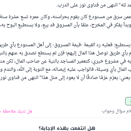
مد لله" انتهى من فتاوى نور على الدرب.
عمن سرق من مستودع كان يقوم بحراسته، وكان عمره تسع عشرة سنة، 
دأ يفكر في المخرج، علمًا بأن المسروق قد بيع، ولا يستطيع البوح به
يستطيع: فعليه رد القيمة -قيمة المسروق- إلى أهل المستودع بأي طريق
م بأي طريق توصل هذا المال إليهم؛ فإن لم يستطع تصدق به عنهم بالن
 به في مشروع خيري، كتعمير المساجد بالنية عن صاحب المال، لكن مت
لمال بأي وسيلة، فالواجب عليه إيصاله، مع التوبة إلى الله، والندم 
عني: يعزم عزمًا صادقًا أن لا يعود إلى مثل هذا" انتهى من فتاوى نور
لام سؤال وجواب
هل لديك ملاحظة ح
هل انتفعت بهذه الإجابة؟