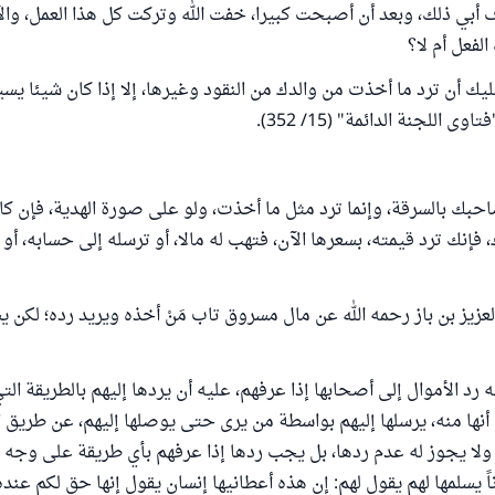
رف أبي ذلك، وبعد أن أصبحت كبيرا، خفت الله وتركت كل هذا العمل، وال
لفعل أم لا؟
ك أن ترد ما أخذت من والدك من النقود وغيرها، إلا إذا كان شيئا يسيرا
 اللجنة الدائمة" (15/ 352).
احبك بالسرقة، وإنما ترد مثل ما أخذت، ولو على صورة الهدية، فإن كان
فإنك ترد قيمته، بسعرها الآن، فتهب له مالا، أو ترسله إلى حسابه، أو
عزيز بن باز رحمه الله عن مال مسروق تاب مَنْ أخذه ويريد رده؛ لكن
ه رد الأموال إلى أصحابها إذا عرفهم، عليه أن يردها إليهم بالطريقة الت
 أنها منه، يرسلها إليهم بواسطة من يرى حتى يوصلها إليهم، عن طريق ا
 ولا يجوز له عدم ردها، بل يجب ردها إذا عرفهم بأي طريقة على وجه لا
اً يسلمها لهم يقول لهم: إن هذه أعطانيها إنسان يقول إنها حق لكم عنده