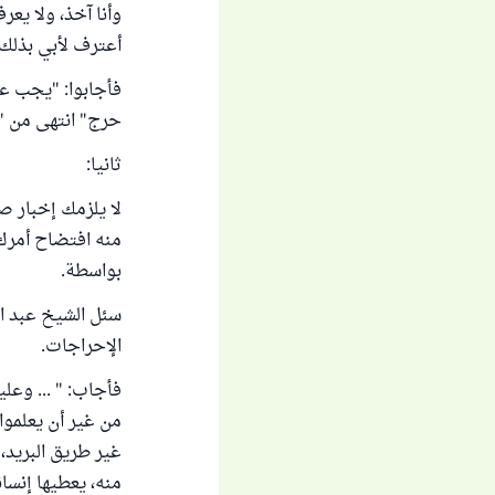
وأنا آخذ، ولا يع
أعترف لأبي بذلك ا
فأجابوا: "يجب علي
حرج" انتهى من "فتاوى
ثانيا:
لا يلزمك إخبار ص
منه افتضاح أمرك، 
بواسطة.
سئل الشيخ عبد ال
الإحراجات.
فأجاب: " ... وعلي
من غير أن يعلموا
غير طريق البريد،
منه، يعطيها إنسان