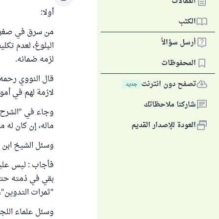
المقالات
أولا:
الكتب
من سرق في صغره، 
أرسل سؤالاً
البلوغ، لعدم تكلي
لزمه ضمانه.
المحفوظات
تصفح دون انترنت
جديد
لازمة لهم في أموا
شاركنا ملاحظاتك
العودة للإصدار القديم
ماله، إن كان له ما
وسئل الشيخ ابن ع
فأجاب : ليس عليه 
بقي في ذمته حتى 
"ثمرات التدوين"، 
وسئل علماء اللجنة