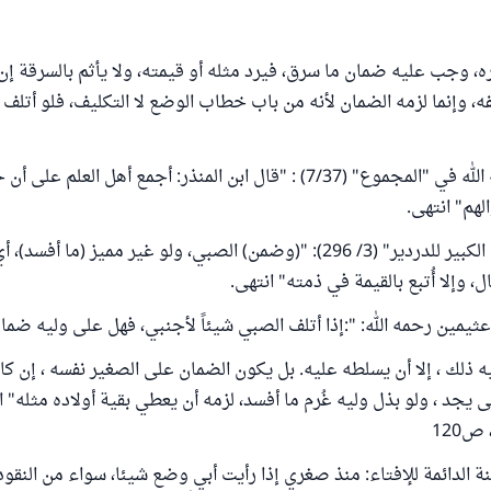
وجب عليه ضمان ما سرق، فيرد مثله أو قيمته، ولا يأثم بالسرقة إن
فه، وإنما لزمه الضمان لأنه من باب خطاب الوضع لا التكليف، فلو أتلف
قال النووي رحمه الله في "المجموع" (7/37) : "قال ابن المنذر: أجمع أهل ال
لهم" انتهى.
وجاء في "الشرح الكبير للدردير" (3/ 296): "(وضمن) الصبي، ولو غير مميز (ما 
ل، وإلا أُتبع بالقيمة في ذمته" انتهى.
ثيمين رحمه الله: ":إذا أتلف الصبي شيئاً لأجنبي، فهل على وليه ضما
ذلك ، إلا أن يسلطه عليه. بل يكون الضمان على الصغير نفسه ، إن كان 
يجد ، ولو بذل وليه غُرم ما أفسد، لزمه أن يعطي بقية أولاده مثله" 
ص120
 الدائمة للإفتاء: منذ صغري إذا رأيت أبي وضع شيئا، سواء من النقود أ