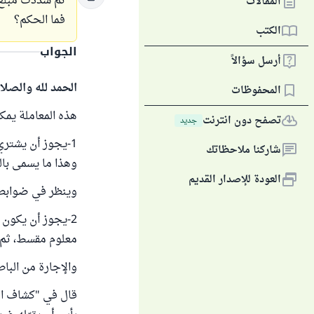
ثم سددت مبلغ 
المقالات
فما الحكم؟
الكتب
الجواب
أرسل سؤالاً
الحمد لله والصلا
المحفوظات
هذه المعاملة يمك
تصفح دون انترنت
جديد
1-يجوز أن يشتري
شاركنا ملاحظاتك
وهذا ما يسمى بال
العودة للإصدار القديم
وينظر في ضوابط
2-يجوز أن يكون 
معلوم مقسط، ثم ي
والإجارة من الباط