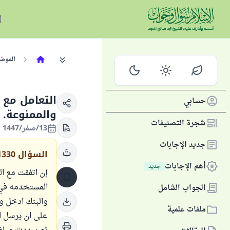
الموض
التعامل مع 
حسابي
والممنوعة.
شجرة التصنيفات
13/صفر/1447 الموافق 07/أغسطس/2025
جديد الإجابات
السؤال
1330
أهم الإجابات
جديد
إن اتفقت مع ا
المستخدمه في
الجواب الشامل
والبنك ادخل و
ملفات علمية
على ان يرسل ا