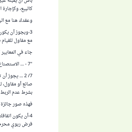
بأس أن يقبّله غيره
كالبيع، وكإجارة ال
وعقدك هنا مع البن
3-وبجوز أن يكون
مع مقاول للقيام 
جاء في المعايير ال
"7 - ... الاستصناع الموازي:
7/ 2 ... يجو
صانع أو مقاول، ل
بشرط عدم الربط ب
فهذه صور جائزة ل
4-أن يكون اتفاق
قرض ربوي محرم