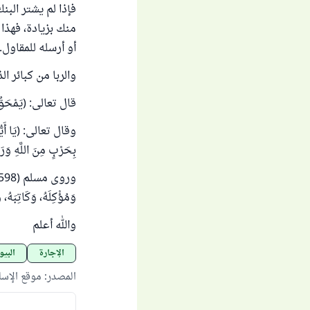
فإذا لم يشتر البن
منك بزيادة، فهذا
أو أرسله للمقاول.
والربا من كبائر 
قال تعالى: (يَمْحَقُ اللَّ
وقال تعالى: (يَا أَيُّهَا ا
بِحَرْبٍ مِنَ اللَّهِ وَرَس
وَمُؤْكِلَهُ، وَكَاتِبَهُ،
والله أعلم
الإجارة
البي
المصدر
:
موقع الإس