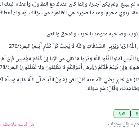
ك ثم يبيع، ولم يكن أجيرا، وإنما كان عقدك مع المقاول، وأعطاه البنك ال
 عقد ربوي محرم. وهذه الصورة هي الظاهرة من سؤالك. وسواء أعطاك 
الذنوب، وصاحبه متوعد بالحرب والمحق واللعن.
هُ الرِّبَا وَيُرْبِي الصَّدَقَاتِ وَاللَّهُ لَا يُحِبُّ كُلَّ كَفَّارٍ أَثِيم) البقرة/276
لَّذِينَ آمَنُوا اتَّقُوا اللَّهَ وَذَرُوا مَا بَقِيَ مِنَ الرِّبا إِنْ كُنْتُمْ مُؤْمِنِينَ فَإِنْ لَمْ تَ
ُولِهِ وَإِنْ تُبْتُمْ فَلَكُمْ رُؤُوسُ أَمْوَالِكُمْ لا تَظْلِمُونَ وَلا تُظْلَمُونَ) البقرة/278، 279
وروى مسلم (1598) عَنْ جَابِرٍ رضي الله عنه قَالَ: لَعَنَ رَسُولُ اللَّهِ صَلَّى اللَّهُ عَلَيْهِ وَسَلَّمَ آكِل
 وَشَاهِدَيْهِ، وَقَالَ: هُمْ سَوَاءٌ.
وع
الربا
لام سؤال وجواب
هل لديك ملاحظة ح