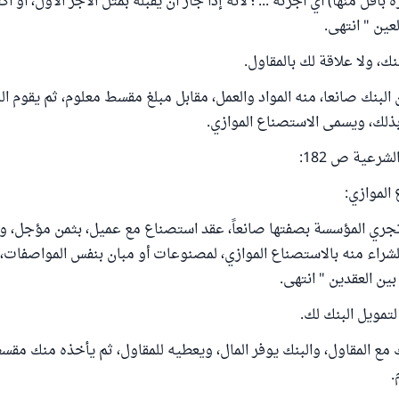
 بأقل منها) أي أجرته ... ؛ لأنه إذا جاز أن يقبّله بمثل الأجر الأول، أو أك
عين " انتهى.
ك، ولا علاقة لك بالمقاول.
 البنك صانعا، منه المواد والعمل، مقابل مبلغ مقسط معلوم، ثم يقوم الب
بذلك، ويسمى الاستصناع الموازي.
شرعية ص 182:
ز أن تجري المؤسسة بصفتها صانعاً، عقد استصناع مع عميل، بثمن مؤجل، و
لشراء منه بالاستصناع الموازي، لمصنوعات أو مبان بنفس المواصفات، 
ين العقدين " انتهى.
تمويل البنك لك.
ك مع المقاول، والبنك يوفر المال، ويعطيه للمقاول، ثم يأخذه منك مقسط
.