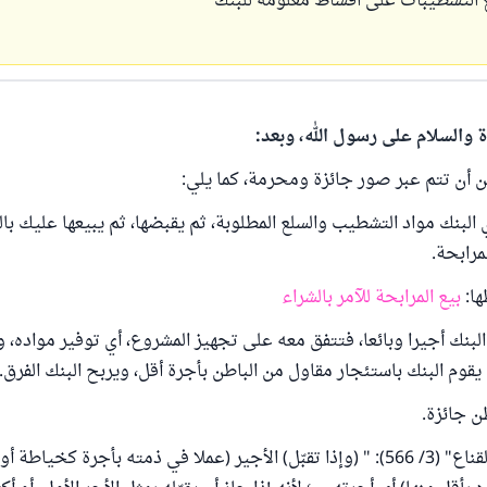
التشطيبات على اقساط معلومه للبنك
ة والسلام على رسول الله، وبعد:
ن أن تتم عبر صور جائزة ومحرمة، كما يلي:
 البنك مواد التشطيب والسلع المطلوبة، ثم يقبضها، ثم يبيعها عليك با
مرابحة.
ها:
بيع المرابحة للآمر بالشراء
البنك أجيرا وبائعا، فتتفق معه على تجهيز المشروع، أي توفير مواده، وت
قوم البنك باستئجار مقاول من الباطن بأجرة أقل، ويربح البنك الفرق.
ن جائزة.
قال في "كشاف القناع" (3/ 566): " (وإذا تقبّل) الأجير (عملا في ذمته بأجرة كخياط