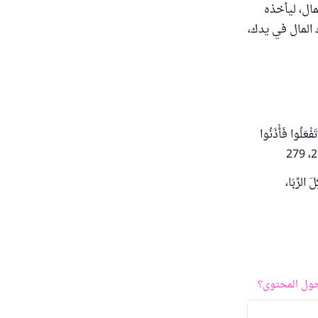
مال، ليأخذه
المال في يدك،
فْعَلُوا فَأْذَنُوا
َ الرِّبَا،
ول المحتوى؟