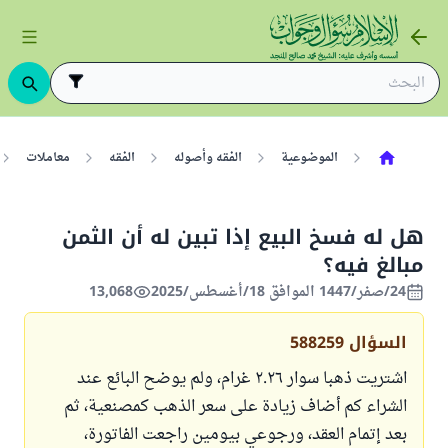
الموضوعية
الفقه وأصوله
الفقه
معاملات
هل له فسخ البيع إذا تبين له أن الثمن
مبالغ فيه؟
24/صفر/1447 الموافق 18/أغسطس/2025
13,068
السؤال
588259
اشتريت ذهبا سوار ٢.٢٦ غرام، ولم يوضح البائع عند
الشراء كم أضاف زيادة على سعر الذهب كمصنعية، ثم
بعد إتمام العقد، ورجوعي بيومين راجعت الفاتورة،