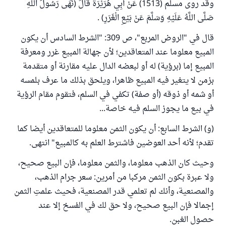
وقد روى مسلم (1513) عَنْ أَبِي هُرَيْرَةَ قَالَ (نَهَى رَسُولُ اللَّهِ
صَلَّى اللَّهُ عَلَيْهِ وَسَلَّمَ عَنْ بَيْعِ الْغَرَرِ) .
قال في "الروض المربع"، ص 309: "الشرط السادس أن يكون
المبيع معلوما عند المتعاقدين؛ لأن جهالة المبيع غرر ومعرفة
المبيع إما (برؤية) له أو لبعضه الدال عليه مقارنة أو متقدمة
بزمن لا يتغير فيه المبيع ظاهرا، ويلحق بذلك ما عرف بلمسه
أو شمه أو ذوقه (أو صفة) تكفي في السلم، فتقوم مقام الرؤية
في بيع ما يجوز السلم فيه خاصة...
(و) الشرط السابع: أن يكون الثمن معلوما للمتعاقدين أيضا كما
تقدم؛ لأنه أحد العوضين فاشترط العلم به كالمبيع" انتهى.
وحيث كان الذهب معلوما، والثمن معلوما، فإن البيع صحيح،
ولا عبرة بكون الثمن مركبا من أمرين: سعر جرام الذهب،
والمصنعية، وأنك لم تعلمي قدر المصنعية، فحيث علمتِ الثمن
إجمالا فإن البيع صحيح، ولا حق لك في الفسخ إلا عند
حصول الغبن.