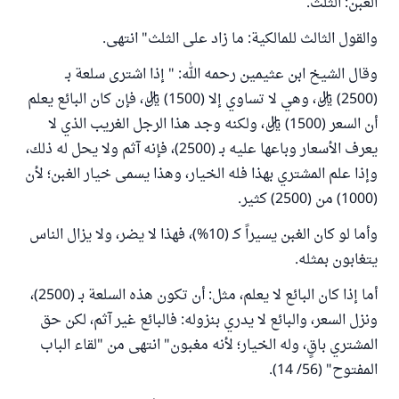
الغبن: الثلث.
والقول الثالث للمالكية: ما زاد على الثلث" انتهى.
وقال الشيخ ابن عثيمين رحمه الله: " إذا اشترى سلعة بـ
(2500) ريال، وهي لا تساوي إلا (1500) ريال، فإن كان البائع يعلم
أن السعر (1500) ريال، ولكنه وجد هذا الرجل الغريب الذي لا
يعرف الأسعار وباعها عليه بـ (2500)، فإنه آثم ولا يحل له ذلك،
وإذا علم المشتري بهذا فله الخيار، وهذا يسمى خيار الغبن؛ لأن
(1000) من (2500) كثير.
وأما لو كان الغبن يسيراً كـ (10%)، فهذا لا يضر، ولا يزال الناس
يتغابون بمثله.
أما إذا كان البائع لا يعلم، مثل: أن تكون هذه السلعة بـ (2500)،
ونزل السعر، والبائع لا يدري بنزوله: فالبائع غير آثم، لكن حق
المشتري باقٍ، وله الخيار؛ لأنه مغبون" انتهى من "لقاء الباب
المفتوح" (56/ 14).