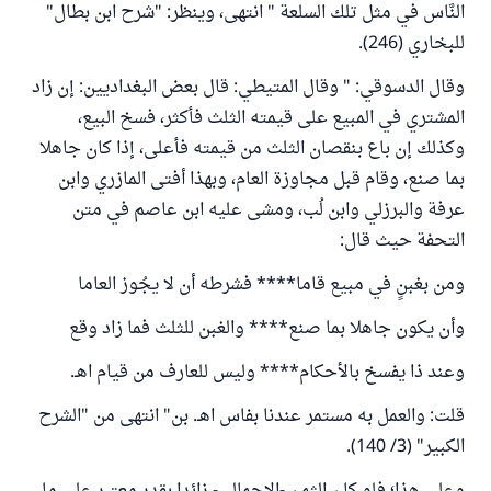
النَّاس في مثل تلك السلعة " انتهى، وينظر: "شرح ابن بطال"
للبخاري (246).
وقال الدسوقي: " وقال المتيطي: قال بعض البغداديين: إن زاد
المشتري في المبيع على قيمته الثلث فأكثر، فسخ البيع،
وكذلك إن باع بنقصان الثلث من قيمته فأعلى، إذا كان جاهلا
بما صنع، وقام قبل مجاوزة العام، وبهذا أفتى المازري وابن
عرفة والبرزلي وابن لُب، ومشى عليه ابن عاصم في متن
التحفة حيث قال:
ومن بغبنٍ في مبيع قاما**** فشرطه أن لا يجُوز العاما
وأن يكون جاهلا بما صنع**** والغبن للثلث فما زاد وقع
وعند ذا يفسخ بالأحكام**** وليس للعارف من قيام اهـ.
قلت: والعمل به مستمر عندنا بفاس اهـ. بن" انتهى من "الشرح
الكبير" (3/ 140).