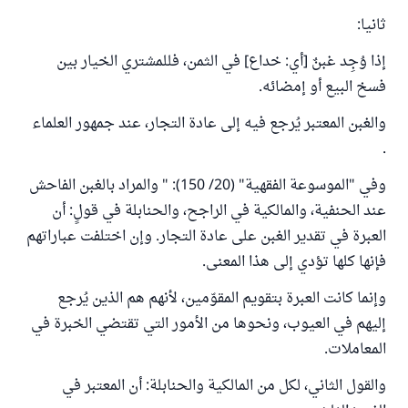
ثانيا:
إذا وُجِد غبنٌ [أي: خداع] في الثمن، فللمشتري الخيار بين
فسخ البيع أو إمضائه.
والغبن المعتبر يُرجع فيه إلى عادة التجار، عند جمهور العلماء
.
وفي "الموسوعة الفقهية" (20/ 150): " والمراد بالغبن الفاحش
عند الحنفية، والمالكية في الراجح، والحنابلة في قولٍ: أن
العبرة في تقدير الغبن على عادة التجار. وإن اختلفت عباراتهم
فإنها كلها تؤدي إلى هذا المعنى.
وإنما كانت العبرة بتقويم المقوّمين، لأنهم هم الذين يُرجع
إليهم في العيوب، ونحوها من الأمور التي تقتضي الخبرة في
المعاملات.
والقول الثاني، لكل من المالكية والحنابلة: أن المعتبر في