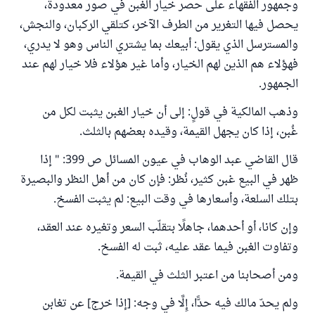
وجمهور الفقهاء على حصر خيار الغبن في صور معدودة،
يحصل فيها التغرير من الطرف الآخر، كتلقي الركبان، والنجش،
والمسترسل الذي يقول: أبيعك بما يشتري الناس وهو لا يدري،
فهؤلاء هم الذين لهم الخيار، وأما غير هؤلاء فلا خيار لهم عند
الجمهور.
وذهب المالكية في قولٍ: إلى أن خيار الغبن يثبت لكل من
غُبن، إذا كان يجهل القيمة، وقيده بعضهم بالثلث.
قال القاضي عبد الوهاب في عيون المسائل ص 399: " إذا
ظهر في البيع غبن كثير، نُظر: فإن كان من أهل النظر والبصيرة
بتلك السلعة، وأسعارها في وقت البيع: لم يثبت الفسخ.
وإن كانا، أو أحدهما، جاهلًا بتقلّب السعر وتغيره عند العقد،
وتفاوت الغبن فيما عقد عليه، ثبت له الفسخ.
ومن أصحابنا من اعتبر الثلث في القيمة.
ولم يحدّ مالك فيه حدًّا، إِلَّا في وجه: [إذا خرج] عن تغابن